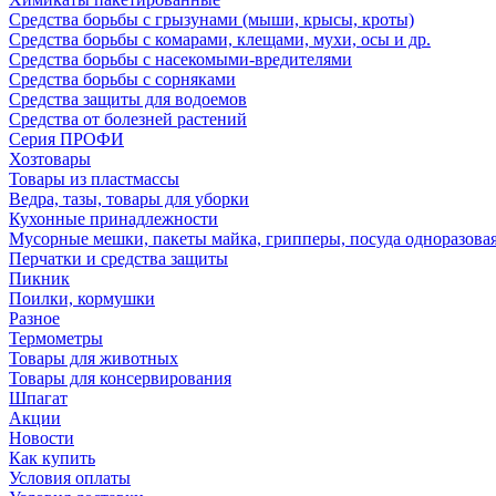
Средства борьбы с грызунами (мыши, крысы, кроты)
Средства борьбы с комарами, клещами, мухи, осы и др.
Средства борьбы с насекомыми-вредителями
Средства борьбы с сорняками
Средства защиты для водоемов
Средства от болезней растений
Серия ПРОФИ
Хозтовары
Товары из пластмассы
Ведра, тазы, товары для уборки
Кухонные принадлежности
Мусорные мешки, пакеты майка, грипперы, посуда одноразова
Перчатки и средства защиты
Пикник
Поилки, кормушки
Разное
Термометры
Товары для животных
Товары для консервирования
Шпагат
Акции
Новости
Как купить
Условия оплаты