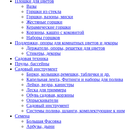
Плошки для цветов
Вазы
Горшки из стекла
Горшки, вазоны, миски
Жестяные горшки
Керамические горшки
Корзины, кашпо с коковитой
Наборы горшков
Поддержки, опоры для комнатных цветов и декоры
Держатели, опоры, решетки для цветов
Стикеры, декоры
Садовая техника
Пруды, бассейны
Садовый инструмент
Бирки, колышки,ремешки, таблички и др.
Капельная лента, Фитинги и наборы для полива
Лейки, ведра, канистры
Леска для триммера
Обувь садовая, корзины
Опрыскиватели
Садовый инструмент
Системы полива, шланги, комплектующие к ним
Семена
Большая Фасовка
Арбузы, дыни