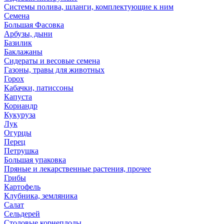
Системы полива, шланги, комплектующие к ним
Семена
Большая Фасовка
Арбузы, дыни
Базилик
Баклажаны
Сидераты и весовые семена
Газоны, травы для животных
Горох
Кабачки, патиссоны
Капуста
Кориандр
Кукуруза
Лук
Огурцы
Перец
Петрушка
Большая упаковка
Пряные и лекарственные растения, прочее
Грибы
Картофель
Клубника, земляника
Салат
Сельдерей
Столовые корнеплоды