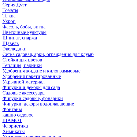
Серия Дуэт
Томаты
Тыква
Укроп
Фасоль, бобы, вигна
Цветочные культуры
Шпинат, спаржа
Щавель
Эколюдики
Сетка садовая, арки, ограждения для клумб
Стойки для цветов
Теплицы, парники
Удобрения жидкие и килограммовые
Удобрения пакетированные
Укрывной материал
Фигурки и декоры для сада
Садовые аксессуары
Фигурки садовые, фонарики
Фигурки, декоры водоплавающие
Фонтаны
кашпо садовое
ШАМОТ
Флористика
Химикаты
Химикаты пакетированные