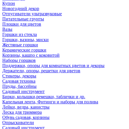
Купон
Новогодний декор
Отпугиватели ультразвуковые
Питательные грунты
Плошки для цветов
Вазы
Горшки из стекла
Горшки, вазоны, миски
Жестяные горшки
Керамические горшки
Корзины, кашпо с коковитой
Наборы горшков
Поддержки, опоры для комнатных цветов и декоры
Держатели, опоры, решетки для цветов
Стикеры, декоры
Садовая техника
Пруды, бассейны
Садовый инструмент
Бирки, колышки,ремешки, таблички и др.
Капельная лента, Фитинги и наборы для полива
Лейки, ведра, канистры
Леска для триммера
Обувь садовая, корзины
Опрыскиватели
Садовый инструмент