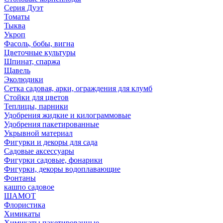
Серия Дуэт
Томаты
Тыква
Укроп
Фасоль, бобы, вигна
Цветочные культуры
Шпинат, спаржа
Щавель
Эколюдики
Сетка садовая, арки, ограждения для клумб
Стойки для цветов
Теплицы, парники
Удобрения жидкие и килограммовые
Удобрения пакетированные
Укрывной материал
Фигурки и декоры для сада
Садовые аксессуары
Фигурки садовые, фонарики
Фигурки, декоры водоплавающие
Фонтаны
кашпо садовое
ШАМОТ
Флористика
Химикаты
Химикаты пакетированные