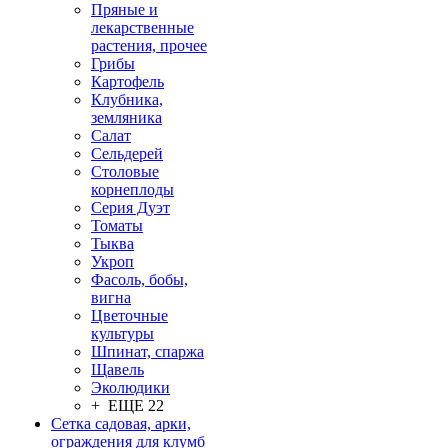
Пряные и
лекарственные
растения, прочее
Грибы
Картофель
Клубника,
земляника
Салат
Сельдерей
Столовые
корнеплоды
Серия Дуэт
Томаты
Тыква
Укроп
Фасоль, бобы,
вигна
Цветочные
культуры
Шпинат, спаржа
Щавель
Эколюдики
+ ЕЩЕ 22
Сетка садовая, арки,
ограждения для клумб