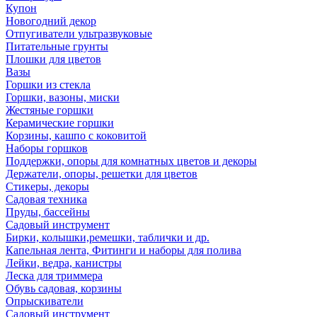
Купон
Новогодний декор
Отпугиватели ультразвуковые
Питательные грунты
Плошки для цветов
Вазы
Горшки из стекла
Горшки, вазоны, миски
Жестяные горшки
Керамические горшки
Корзины, кашпо с коковитой
Наборы горшков
Поддержки, опоры для комнатных цветов и декоры
Держатели, опоры, решетки для цветов
Стикеры, декоры
Садовая техника
Пруды, бассейны
Садовый инструмент
Бирки, колышки,ремешки, таблички и др.
Капельная лента, Фитинги и наборы для полива
Лейки, ведра, канистры
Леска для триммера
Обувь садовая, корзины
Опрыскиватели
Садовый инструмент