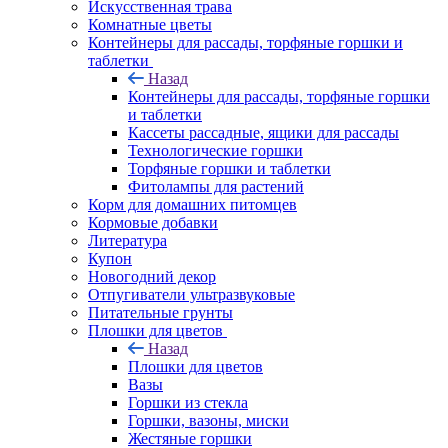
Искусственная трава
Комнатные цветы
Контейнеры для рассады, торфяные горшки и
таблетки
Назад
Контейнеры для рассады, торфяные горшки
и таблетки
Кассеты рассадные, ящики для рассады
Технологические горшки
Торфяные горшки и таблетки
Фитолампы для растений
Корм для домашних питомцев
Кормовые добавки
Литература
Купон
Новогодний декор
Отпугиватели ультразвуковые
Питательные грунты
Плошки для цветов
Назад
Плошки для цветов
Вазы
Горшки из стекла
Горшки, вазоны, миски
Жестяные горшки