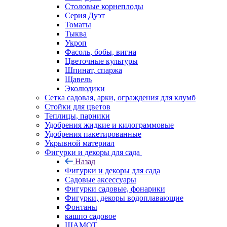
Столовые корнеплоды
Серия Дуэт
Томаты
Тыква
Укроп
Фасоль, бобы, вигна
Цветочные культуры
Шпинат, спаржа
Щавель
Эколюдики
Сетка садовая, арки, ограждения для клумб
Стойки для цветов
Теплицы, парники
Удобрения жидкие и килограммовые
Удобрения пакетированные
Укрывной материал
Фигурки и декоры для сада
Назад
Фигурки и декоры для сада
Садовые аксессуары
Фигурки садовые, фонарики
Фигурки, декоры водоплавающие
Фонтаны
кашпо садовое
ШАМОТ