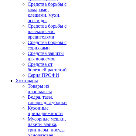
Средства борьбы с
комарами,
клещами, мухи,
осы и др.
Средства борьбы с
насекомыми-
вредителями
Средства борьбы с
сорняками
Средства защиты
для водоемов
Средства от
болезней растений
Серия ПРОФИ
Хозтовары
Товары из
пластмассы
Ведра, тазы,
товары для уборки
Кухонные
принадлежности
Мусорные мешки,
пакеты майка,
грипперы, посуда
одноразовая