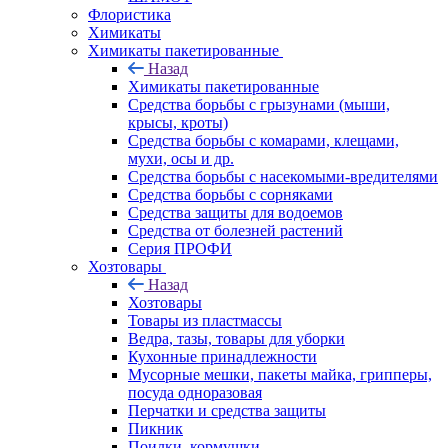
Флористика
Химикаты
Химикаты пакетированные
Назад
Химикаты пакетированные
Средства борьбы с грызунами (мыши,
крысы, кроты)
Средства борьбы с комарами, клещами,
мухи, осы и др.
Средства борьбы с насекомыми-вредителями
Средства борьбы с сорняками
Средства защиты для водоемов
Средства от болезней растений
Серия ПРОФИ
Хозтовары
Назад
Хозтовары
Товары из пластмассы
Ведра, тазы, товары для уборки
Кухонные принадлежности
Мусорные мешки, пакеты майка, грипперы,
посуда одноразовая
Перчатки и средства защиты
Пикник
Поилки, кормушки