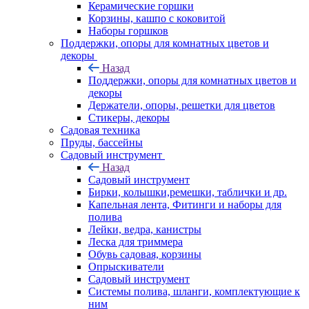
Керамические горшки
Корзины, кашпо с коковитой
Наборы горшков
Поддержки, опоры для комнатных цветов и
декоры
Назад
Поддержки, опоры для комнатных цветов и
декоры
Держатели, опоры, решетки для цветов
Стикеры, декоры
Садовая техника
Пруды, бассейны
Садовый инструмент
Назад
Садовый инструмент
Бирки, колышки,ремешки, таблички и др.
Капельная лента, Фитинги и наборы для
полива
Лейки, ведра, канистры
Леска для триммера
Обувь садовая, корзины
Опрыскиватели
Садовый инструмент
Системы полива, шланги, комплектующие к
ним