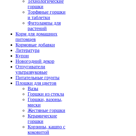
Технологические
горшки
Торфяные горшки
и таблетки
Фитолампы для
растений
Корм для домашних
питомцев
Кормовые добавки
Литература
Купон
Новогодний декор
Отпугиватели
ультразвуковые
Питательные грунты
Плошки для цветов
Вазы
Горшки из стекла
Горшки, вазоны,
миски
Жестяные горшки
Керамические
горшки
Корзины, кашпо с
коковитой