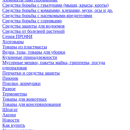
Средства борьбы с грызунами (мыши, крысы, кроты)
Средства борьбы с комарами, клещами, мухи, осы и др.
Средства борьбы с насекомыми-вредителями
Средства борьбы с сорняками
Средства защиты для водоемов
Средства от болезней растений
Серия ПРОФИ
Хозтовары
Товары из пластмассы
Ведра, тазы, товары для уборки
Кухонные принадлежности
Мусорные мешки, пакеты майка, грипперы, посуда
одноразовая
Перчатки и средства защиты
Пикник
Поилки, кормушки
Разное
Термометры
Товары для животных
Товары для консервирования
Шпагат
Акции
Новости
Как купить