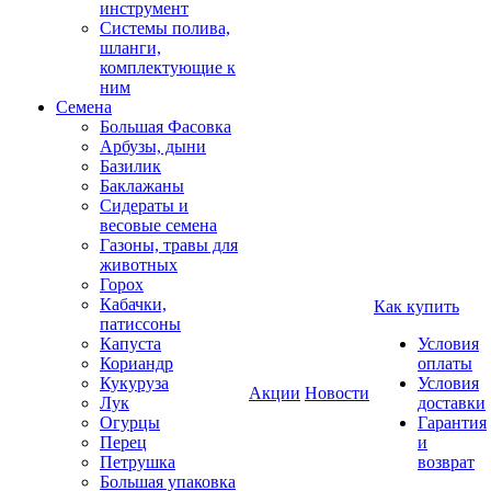
инструмент
Системы полива,
шланги,
комплектующие к
ним
Семена
Большая Фасовка
Арбузы, дыни
Базилик
Баклажаны
Сидераты и
весовые семена
Газоны, травы для
животных
Горох
Кабачки,
Как купить
патиссоны
Капуста
Условия
Кориандр
оплаты
Кукуруза
Условия
Акции
Новости
Лук
доставки
Огурцы
Гарантия
Перец
и
Петрушка
возврат
Большая упаковка