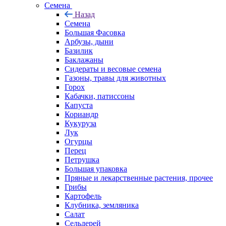
Семена
Назад
Семена
Большая Фасовка
Арбузы, дыни
Базилик
Баклажаны
Сидераты и весовые семена
Газоны, травы для животных
Горох
Кабачки, патиссоны
Капуста
Кориандр
Кукуруза
Лук
Огурцы
Перец
Петрушка
Большая упаковка
Пряные и лекарственные растения, прочее
Грибы
Картофель
Клубника, земляника
Салат
Сельдерей