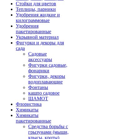
Стойки для цветов
Теплицы, парники
Удобрения жидкие и
килограммовые
Удобрения
пакетированные
Укрывной материал
Фигурки и декоры для
сада
Садовые
аксессуары
Фигурки садовые,
фонарики
Фигурки, декоры
водоплавающие
Фонтаны
кашпо садовое
ШАМОТ
Флористика
Химикаты
Химикаты
пакетированные
Средства борьбы с
грызунами (мыши,
крысы, кроты)