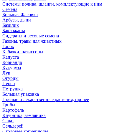
Системы полива, шланги, комплектующие к ним
Семена
Большая Фасовка
Арбузы, дыни
Базилик
Баклажаны
Сидераты и весовые семена
Газоны, травы для животных
Горох
Кабачки, патиссоны
Капуста
Кориандр
Кукуруза
Лук
Огурцы
Перец
Петрушка
Большая упаковка
Пряные и лекарственные растения, прочее
Грибы
Картофель
Клубника, земляника
Салат
Сельдерей
Столовые корнеплоды