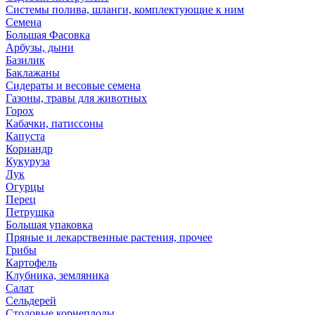
Системы полива, шланги, комплектующие к ним
Семена
Большая Фасовка
Арбузы, дыни
Базилик
Баклажаны
Сидераты и весовые семена
Газоны, травы для животных
Горох
Кабачки, патиссоны
Капуста
Кориандр
Кукуруза
Лук
Огурцы
Перец
Петрушка
Большая упаковка
Пряные и лекарственные растения, прочее
Грибы
Картофель
Клубника, земляника
Салат
Сельдерей
Столовые корнеплоды