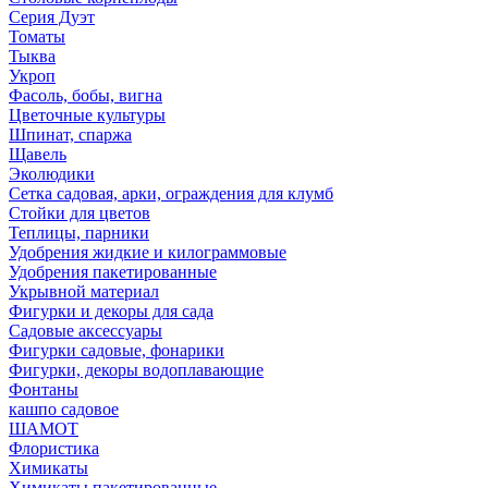
Серия Дуэт
Томаты
Тыква
Укроп
Фасоль, бобы, вигна
Цветочные культуры
Шпинат, спаржа
Щавель
Эколюдики
Сетка садовая, арки, ограждения для клумб
Стойки для цветов
Теплицы, парники
Удобрения жидкие и килограммовые
Удобрения пакетированные
Укрывной материал
Фигурки и декоры для сада
Садовые аксессуары
Фигурки садовые, фонарики
Фигурки, декоры водоплавающие
Фонтаны
кашпо садовое
ШАМОТ
Флористика
Химикаты
Химикаты пакетированные