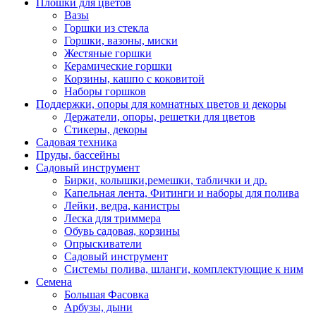
Плошки для цветов
Вазы
Горшки из стекла
Горшки, вазоны, миски
Жестяные горшки
Керамические горшки
Корзины, кашпо с коковитой
Наборы горшков
Поддержки, опоры для комнатных цветов и декоры
Держатели, опоры, решетки для цветов
Стикеры, декоры
Садовая техника
Пруды, бассейны
Садовый инструмент
Бирки, колышки,ремешки, таблички и др.
Капельная лента, Фитинги и наборы для полива
Лейки, ведра, канистры
Леска для триммера
Обувь садовая, корзины
Опрыскиватели
Садовый инструмент
Системы полива, шланги, комплектующие к ним
Семена
Большая Фасовка
Арбузы, дыни