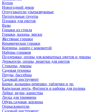
Купон
Новогодний декор
Отпугиватели ультразвуковые
Питательные грунты
Плошки для цветов
Вазы
Горшки из стекла
Горшки, вазоны, миски
Жестяные горшки
Керамические горшки
Корзины, кашпо с коковитой
Наборы горшков
Поддержки, опоры для комнатных цветов и декоры
Держатели, опоры, решетки для цветов
Стикеры, декоры
Садовая техника
Пруды, бассейны
Садовый инструмент
Бирки, колышки,ремешки, таблички и др.
Капельная лента, Фитинги и наборы для полива
Лейки, ведра, канистры
Леска для триммера
Обувь садовая, корзины
Опрыскиватели
Садовый инструмент