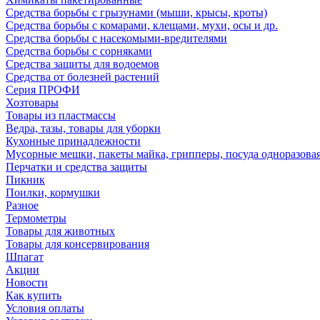
Средства борьбы с грызунами (мыши, крысы, кроты)
Средства борьбы с комарами, клещами, мухи, осы и др.
Средства борьбы с насекомыми-вредителями
Средства борьбы с сорняками
Средства защиты для водоемов
Средства от болезней растений
Серия ПРОФИ
Хозтовары
Товары из пластмассы
Ведра, тазы, товары для уборки
Кухонные принадлежности
Мусорные мешки, пакеты майка, грипперы, посуда одноразова
Перчатки и средства защиты
Пикник
Поилки, кормушки
Разное
Термометры
Товары для животных
Товары для консервирования
Шпагат
Акции
Новости
Как купить
Условия оплаты