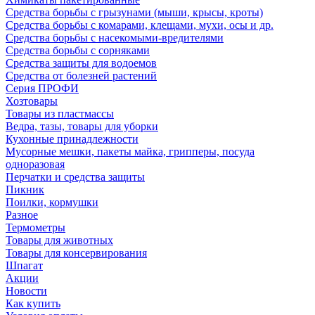
Средства борьбы с грызунами (мыши, крысы, кроты)
Средства борьбы с комарами, клещами, мухи, осы и др.
Средства борьбы с насекомыми-вредителями
Средства борьбы с сорняками
Средства защиты для водоемов
Средства от болезней растений
Серия ПРОФИ
Хозтовары
Товары из пластмассы
Ведра, тазы, товары для уборки
Кухонные принадлежности
Мусорные мешки, пакеты майка, грипперы, посуда
одноразовая
Перчатки и средства защиты
Пикник
Поилки, кормушки
Разное
Термометры
Товары для животных
Товары для консервирования
Шпагат
Акции
Новости
Как купить