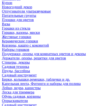
Купон
Новогодний декор
Отпугиватели ультразвуковые
Питательные грунты
Плошки для цветов
Вазы
Горшки из стекла
Горшки, вазоны, миски
Жестяные горшки
Керамические горшки
Корзины, кашпо с коковитой
Наборы горшков
Поддержки, опоры для комнатных цветов и декоры
Держатели, опоры, решетки для цветов
Стикеры, декоры
Садовая техника
Пруды, бассейны
Садовый инструмент
Бирки, колышки,ремешки, таблички и др.
Капельная лента, Фитинги и наборы для полива
Лейки, ведра, канистры
Леска для триммера
Обувь садовая, корзины
Опрыскиватели
Садовый инструмент