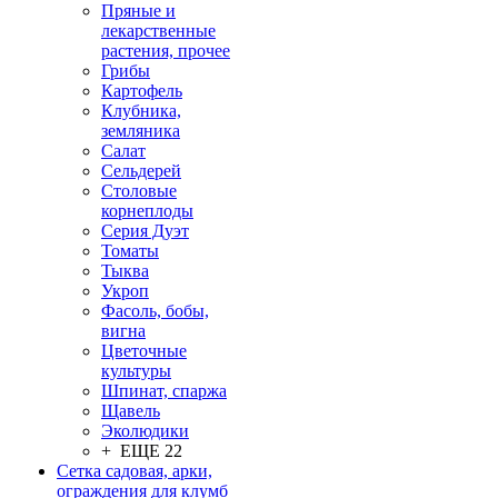
Пряные и
лекарственные
растения, прочее
Грибы
Картофель
Клубника,
земляника
Салат
Сельдерей
Столовые
корнеплоды
Серия Дуэт
Томаты
Тыква
Укроп
Фасоль, бобы,
вигна
Цветочные
культуры
Шпинат, спаржа
Щавель
Эколюдики
+ ЕЩЕ 22
Сетка садовая, арки,
ограждения для клумб