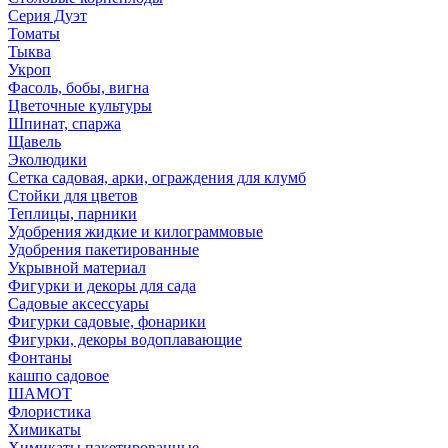
Серия Дуэт
Томаты
Тыква
Укроп
Фасоль, бобы, вигна
Цветочные культуры
Шпинат, спаржа
Щавель
Эколюдики
Сетка садовая, арки, ограждения для клумб
Стойки для цветов
Теплицы, парники
Удобрения жидкие и килограммовые
Удобрения пакетированные
Укрывной материал
Фигурки и декоры для сада
Садовые аксессуары
Фигурки садовые, фонарики
Фигурки, декоры водоплавающие
Фонтаны
кашпо садовое
ШАМОТ
Флористика
Химикаты
Химикаты пакетированные