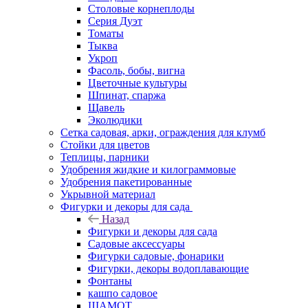
Столовые корнеплоды
Серия Дуэт
Томаты
Тыква
Укроп
Фасоль, бобы, вигна
Цветочные культуры
Шпинат, спаржа
Щавель
Эколюдики
Сетка садовая, арки, ограждения для клумб
Стойки для цветов
Теплицы, парники
Удобрения жидкие и килограммовые
Удобрения пакетированные
Укрывной материал
Фигурки и декоры для сада
Назад
Фигурки и декоры для сада
Садовые аксессуары
Фигурки садовые, фонарики
Фигурки, декоры водоплавающие
Фонтаны
кашпо садовое
ШАМОТ