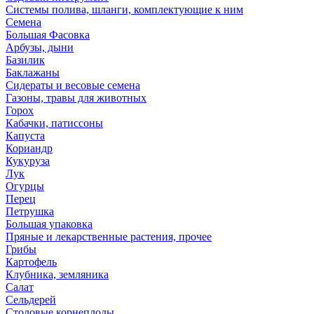
Системы полива, шланги, комплектующие к ним
Семена
Большая Фасовка
Арбузы, дыни
Базилик
Баклажаны
Сидераты и весовые семена
Газоны, травы для животных
Горох
Кабачки, патиссоны
Капуста
Кориандр
Кукуруза
Лук
Огурцы
Перец
Петрушка
Большая упаковка
Пряные и лекарственные растения, прочее
Грибы
Картофель
Клубника, земляника
Салат
Сельдерей
Столовые корнеплоды