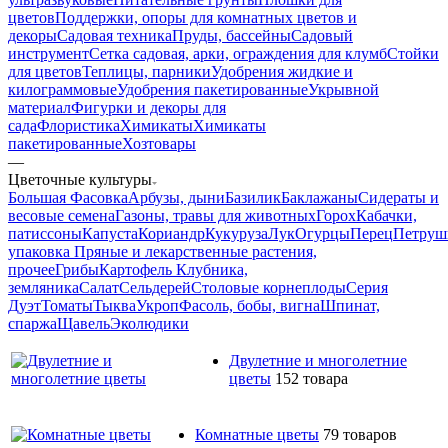
цветов
Поддержки, опоры для комнатных цветов и
декоры
Садовая техника
Пруды, бассейны
Садовый
инструмент
Сетка садовая, арки, ограждения для клумб
Стойки
для цветов
Теплицы, парники
Удобрения жидкие и
килограммовые
Удобрения пакетированные
Укрывной
материал
Фигурки и декоры для
сада
Флористика
Химикаты
Химикаты
пакетированные
Хозтовары
—
Цветочные культуры
Большая Фасовка
Арбузы, дыни
Базилик
Баклажаны
Сидераты и
весовые семена
Газоны, травы для животных
Горох
Кабачки,
патиссоны
Капуста
Кориандр
Кукуруза
Лук
Огурцы
Перец
Петруш
упаковка
Пряные и лекарственные растения,
прочее
Грибы
Картофель
Клубника,
земляника
Салат
Сельдерей
Столовые корнеплоды
Серия
Дуэт
Томаты
Тыква
Укроп
Фасоль, бобы, вигна
Шпинат,
спаржа
Щавель
Эколюдики
Двулетние и многолетние
цветы
152 товара
Комнатные цветы
79 товаров