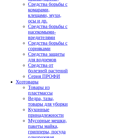
Средства борьбы с
комарами,
клещами, мухи,
осы и др.
Средства борьбы с
насекомыми-
вредителями
Средства борьбы с
сорняками
Средства защиты
для водоемов
Средства от
болезней растений
Серия ПРОФИ
Хозтовары
Товары из
пластмассы
Ведра, тазы,
товары для уборки
Кухонные
принадлежности
Мусорные мешки,
пакеты майка,
грипперы, посуда
одноразовая