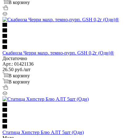
В корзину
Скабиоза Черри махр. темно-пурп. GSH 0,2г (Одн)®
Достаточно
Арт.: 01421136
26.50
руб.
/шт
В корзину
В корзину
Статица Хипстер Блю АЛТ 5шт (Одн)
Мало