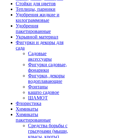
Стойки для цветов
Теплицы, парники
Удобрения жидкие и
килограммовые
Удобрения
пакетированные
Укрывной материал
Фигурки и декоры для
сада
Садовые
аксессуары
Фигурки садовые,
фонарики
Фигурки, декоры
водоплавающие
Фонтаны
кашпо садовое
ШАМОТ
Флористика
Химикаты
Химикаты
пакетированные
Средства борьбы с
грызунами (мыши,
крысы, кроты)