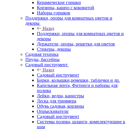
Керамические горшки
Корзины, кашпо с коковитой
Наборы горшков
Поддержки, опоры для комнатных цветов и
декоры
Назад
Поддержки, опоры для комнатных цветов и
декоры
Держатели, опоры, решетки для цветов
Стикеры, декоры
Садовая техника
Пруды, бассейны
Садовый инструмент
Назад
Садовый инструмент
Бирки, колышки,ремешки, таблички и др.
Капельная лента, Фитинги и наборы для
полива
Лейки, ведра, канистры
Леска для триммера
Обувь садовая, корзины
Опрыскиватели
Садовый инструмент
Системы полива, шланги, комплектующие к
ним