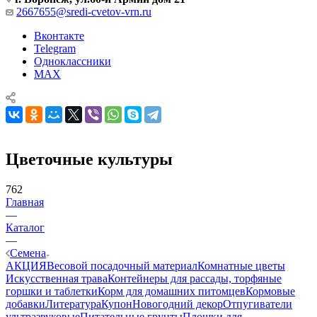
2667655@sredi-cvetov-vrn.ru
Вконтакте
Telegram
Одноклассники
MAX
Цветочные культуры
762
Главная
—
Каталог
—
Семена
АКЦИЯ
Весовой посадочный материал
Комнатные цветы
Искусственная трава
Контейнеры для рассады, торфяные
горшки и таблетки
Корм для домашних питомцев
Кормовые
добавки
Литература
Купон
Новогодний декор
Отпугиватели
ультразвуковые
Питательные грунты
Плошки для