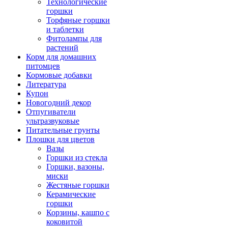
Технологические
горшки
Торфяные горшки
и таблетки
Фитолампы для
растений
Корм для домашних
питомцев
Кормовые добавки
Литература
Купон
Новогодний декор
Отпугиватели
ультразвуковые
Питательные грунты
Плошки для цветов
Вазы
Горшки из стекла
Горшки, вазоны,
миски
Жестяные горшки
Керамические
горшки
Корзины, кашпо с
коковитой