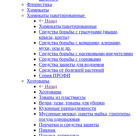
Флористика
Химикаты
Химикаты пакетированные
Назад
Химикаты пакетированные
Средства борьбы с грызунами (мыши,
крысы, кроты)
Средства борьбы с комарами, клещами,
мухи, осы и др.
Средства борьбы с насекомыми-вредителями
Средства борьбы с сорняками
Средства защиты для водоемов
Средства от болезней растений
Серия ПРОФИ
Хозтовары
Назад
Хозтовары
Товары из пластмассы
Ведра, тазы, товары для уборки
Кухонные принадлежности
Мусорные мешки, пакеты майка, грипперы,
посуда одноразовая
Перчатки и средства защиты
Пикник
Поилки, кормушки