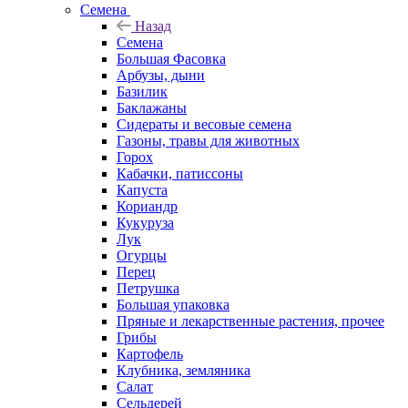
Семена
Назад
Семена
Большая Фасовка
Арбузы, дыни
Базилик
Баклажаны
Сидераты и весовые семена
Газоны, травы для животных
Горох
Кабачки, патиссоны
Капуста
Кориандр
Кукуруза
Лук
Огурцы
Перец
Петрушка
Большая упаковка
Пряные и лекарственные растения, прочее
Грибы
Картофель
Клубника, земляника
Салат
Сельдерей