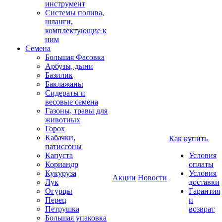
инструмент
Системы полива,
шланги,
комплектующие к
ним
Семена
Большая Фасовка
Арбузы, дыни
Базилик
Баклажаны
Сидераты и
весовые семена
Газоны, травы для
животных
Горох
Кабачки,
Как купить
патиссоны
Капуста
Условия
Кориандр
оплаты
Кукуруза
Условия
Акции
Новости
Лук
доставки
Огурцы
Гарантия
Перец
и
Петрушка
возврат
Большая упаковка