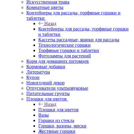
Искусственная трава
Комнатные цветы
Контейнеры для рассады, торфяные горшки и
таблетки
Назад
Контейнеры для рассады, торфяные горшки
и таблетки
Кассеты рассадные, ящики для рассады
Технологические горшки
Торфяные горшки и таблетки
Фитолампы для растений
Корм для домашних питомцев
Кормовые добавки
Литература
Купон
Новогодний декор
Отпугиватели ультразвуковые
Питательные грунты
Плошки для цветов
Назад
Плошки для цветов
Вазы
Горшки из стекла
Горшки, вазоны, миски
Жестяные горшки