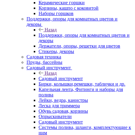
Керамические горшки
Корзины, кашпо с коковитой
Наборы горшков
Поддержки, опоры для комнатных цветов и
декоры
Назад
Поддержки, опоры для комнатных цветов и
декоры
Держатели, опоры, решетки для цветов
Стикеры, декоры
Садовая техника
Пруды, бассейны
Садовый инструмент
Назад
Садовый инструмент
Бирки, колышки,ремешки, таблички и др.
Капельная лента, Фитинги и наборы для
полива
Лейки, ведра, канистры
Леска для триммера
Обувь садовая, корзины
Опрыскиватели
Садовый инструмент
Системы полива, шланги, комплектующие к
ним