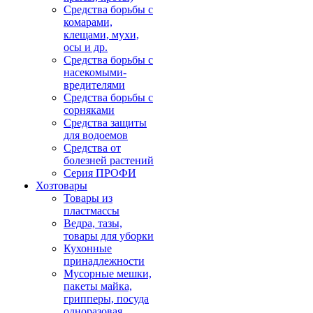
Средства борьбы с
комарами,
клещами, мухи,
осы и др.
Средства борьбы с
насекомыми-
вредителями
Средства борьбы с
сорняками
Средства защиты
для водоемов
Средства от
болезней растений
Серия ПРОФИ
Хозтовары
Товары из
пластмассы
Ведра, тазы,
товары для уборки
Кухонные
принадлежности
Мусорные мешки,
пакеты майка,
грипперы, посуда
одноразовая