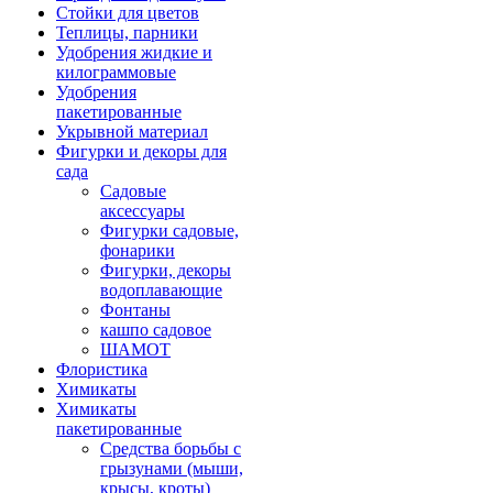
Стойки для цветов
Теплицы, парники
Удобрения жидкие и
килограммовые
Удобрения
пакетированные
Укрывной материал
Фигурки и декоры для
сада
Садовые
аксессуары
Фигурки садовые,
фонарики
Фигурки, декоры
водоплавающие
Фонтаны
кашпо садовое
ШАМОТ
Флористика
Химикаты
Химикаты
пакетированные
Средства борьбы с
грызунами (мыши,
крысы, кроты)