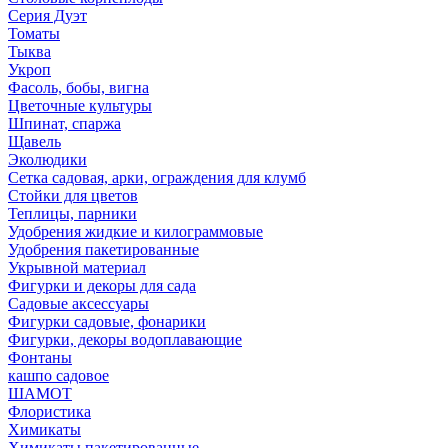
Серия Дуэт
Томаты
Тыква
Укроп
Фасоль, бобы, вигна
Цветочные культуры
Шпинат, спаржа
Щавель
Эколюдики
Сетка садовая, арки, ограждения для клумб
Стойки для цветов
Теплицы, парники
Удобрения жидкие и килограммовые
Удобрения пакетированные
Укрывной материал
Фигурки и декоры для сада
Садовые аксессуары
Фигурки садовые, фонарики
Фигурки, декоры водоплавающие
Фонтаны
кашпо садовое
ШАМОТ
Флористика
Химикаты
Химикаты пакетированные