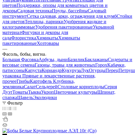
цветов
Поддержки, опоры для комнатных цветов и
декоры
Садовая техника
Пруды, бассейны
Садовый
инструмент
Сетка садовая, арки, ограждения для клумб
Стойки
для цветов
Теплицы, парники
Удобрения жидкие и
килограммовые
Удобрения пакетированные
Укрывной
материал
Фигурки и декоры для
сада
Флористика
Химикаты
Химикаты
пакетированные
Хозтовары
—
Фасоль, бобы, вигна
Большая Фасовка
Арбузы, дыни
Базилик
Баклажаны
Сидераты и
весовые семена
Газоны, травы для животных
Горох
Кабачки,
патиссоны
Капуста
Кориандр
Кукуруза
Лук
Огурцы
Перец
Петруш
упаковка
Пряные и лекарственные растения,
прочее
Грибы
Картофель
Клубника,
земляника
Салат
Сельдерей
Столовые корнеплоды
Серия
Дуэт
Томаты
Тыква
Укроп
Цветочные культуры
Шпинат,
спаржа
Щавель
Эколюдики
Фильтр