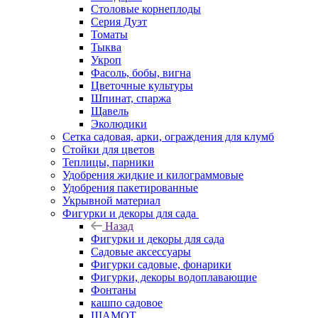
Столовые корнеплоды
Серия Дуэт
Томаты
Тыква
Укроп
Фасоль, бобы, вигна
Цветочные культуры
Шпинат, спаржа
Щавель
Эколюдики
Сетка садовая, арки, ограждения для клумб
Стойки для цветов
Теплицы, парники
Удобрения жидкие и килограммовые
Удобрения пакетированные
Укрывной материал
Фигурки и декоры для сада
Назад
Фигурки и декоры для сада
Садовые аксессуары
Фигурки садовые, фонарики
Фигурки, декоры водоплавающие
Фонтаны
кашпо садовое
ШАМОТ