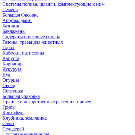
Системы полива, шланги, комплектующие к ним
Семена
Большая Фасовка
Арбузы, дыни
Базилик
Баклажаны
Сидераты и весовые семена
Газоны, травы для животных
Горох
Кабачки, патиссоны
Капуста
Кориандр
Кукуруза
Лук
Огурцы
Перец
Петрушка
Большая упаковка
Пряные и лекарственные растения, прочее
Грибы
Картофель
Клубника, земляника
Салат
Сельдерей
Столовые корнеплоды