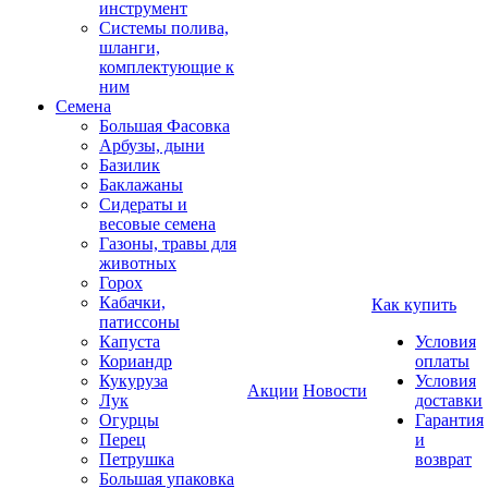
инструмент
Системы полива,
шланги,
комплектующие к
ним
Семена
Большая Фасовка
Арбузы, дыни
Базилик
Баклажаны
Сидераты и
весовые семена
Газоны, травы для
животных
Горох
Кабачки,
Как купить
патиссоны
Капуста
Условия
Кориандр
оплаты
Кукуруза
Условия
Акции
Новости
Лук
доставки
Огурцы
Гарантия
Перец
и
Петрушка
возврат
Большая упаковка