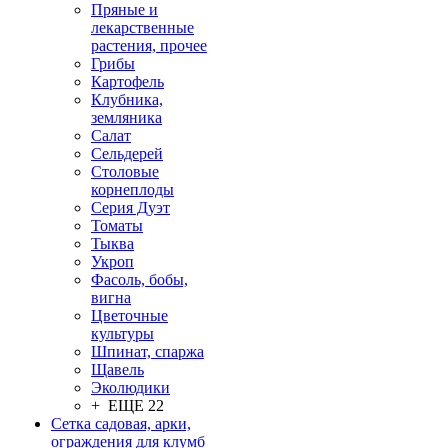
Пряные и
лекарственные
растения, прочее
Грибы
Картофель
Клубника,
земляника
Салат
Сельдерей
Столовые
корнеплоды
Серия Дуэт
Томаты
Тыква
Укроп
Фасоль, бобы,
вигна
Цветочные
культуры
Шпинат, спаржа
Щавель
Эколюдики
+ ЕЩЕ 22
Сетка садовая, арки,
ограждения для клумб