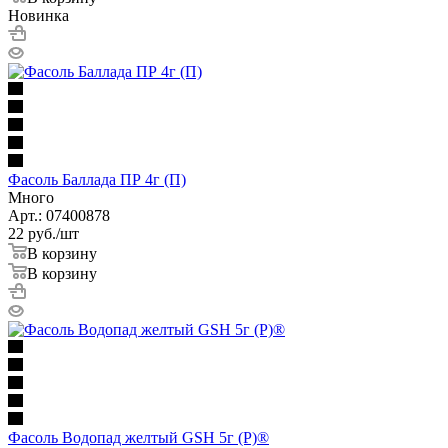
Новинка
Фасоль Баллада ПР 4г (П)
Много
Арт.: 07400878
22
руб.
/шт
В корзину
В корзину
Фасоль Водопад желтый GSH 5г (Р)®