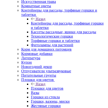
Искусственная трава
Комнатные цветы
Контейнеры для рассады, торфяные горшки и
таблетки
Назад
Контейнеры для рассады, торфяные горшки
и таблетки
Кассеты рассадные, ящики для рассады
Технологические горшки
Торфяные горшки и таблетки
Фитолампы для растений
Корм для домашних питомцев
Кормовые добавки
Литература
Купон
Новогодний декор
Отпугиватели ультразвуковые
Питательные грунты
Плошки для цветов
Назад
Плошки для цветов
Вазы
Горшки из стекла
Горшки, вазоны, миски
Жестяные горшки