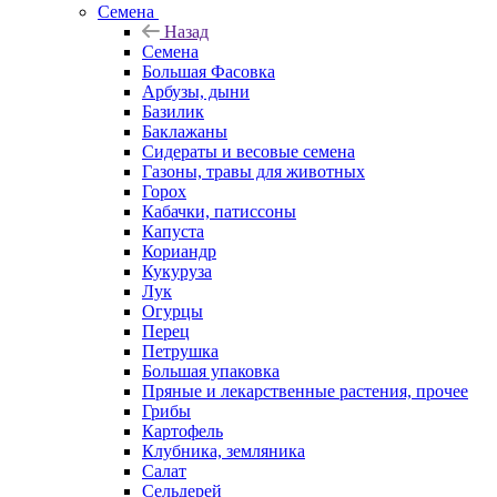
Семена
Назад
Семена
Большая Фасовка
Арбузы, дыни
Базилик
Баклажаны
Сидераты и весовые семена
Газоны, травы для животных
Горох
Кабачки, патиссоны
Капуста
Кориандр
Кукуруза
Лук
Огурцы
Перец
Петрушка
Большая упаковка
Пряные и лекарственные растения, прочее
Грибы
Картофель
Клубника, земляника
Салат
Сельдерей