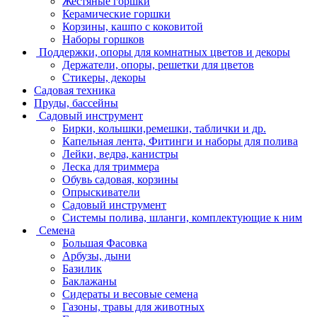
Жестяные горшки
Керамические горшки
Корзины, кашпо с коковитой
Наборы горшков
Поддержки, опоры для комнатных цветов и декоры
Держатели, опоры, решетки для цветов
Стикеры, декоры
Садовая техника
Пруды, бассейны
Садовый инструмент
Бирки, колышки,ремешки, таблички и др.
Капельная лента, Фитинги и наборы для полива
Лейки, ведра, канистры
Леска для триммера
Обувь садовая, корзины
Опрыскиватели
Садовый инструмент
Системы полива, шланги, комплектующие к ним
Семена
Большая Фасовка
Арбузы, дыни
Базилик
Баклажаны
Сидераты и весовые семена
Газоны, травы для животных