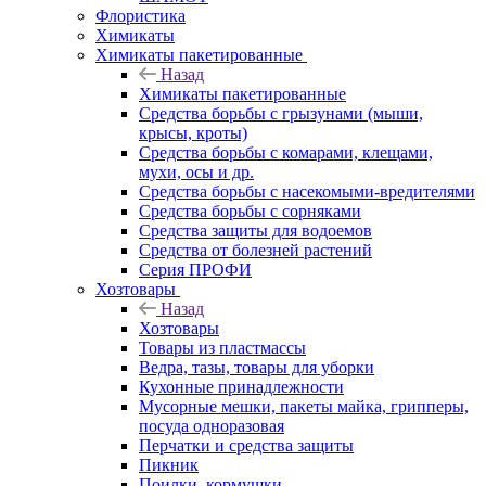
Флористика
Химикаты
Химикаты пакетированные
Назад
Химикаты пакетированные
Средства борьбы с грызунами (мыши,
крысы, кроты)
Средства борьбы с комарами, клещами,
мухи, осы и др.
Средства борьбы с насекомыми-вредителями
Средства борьбы с сорняками
Средства защиты для водоемов
Средства от болезней растений
Серия ПРОФИ
Хозтовары
Назад
Хозтовары
Товары из пластмассы
Ведра, тазы, товары для уборки
Кухонные принадлежности
Мусорные мешки, пакеты майка, грипперы,
посуда одноразовая
Перчатки и средства защиты
Пикник
Поилки, кормушки