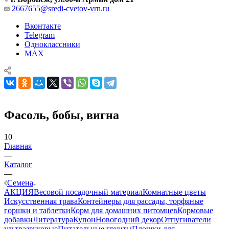
2667655@sredi-cvetov-vrn.ru
Вконтакте
Telegram
Одноклассники
MAX
Фасоль, бобы, вигна
10
Главная
—
Каталог
—
Семена
АКЦИЯ
Весовой посадочный материал
Комнатные цветы
Искусственная трава
Контейнеры для рассады, торфяные
горшки и таблетки
Корм для домашних питомцев
Кормовые
добавки
Литература
Купон
Новогодний декор
Отпугиватели
ультразвуковые
Питательные грунты
Плошки для