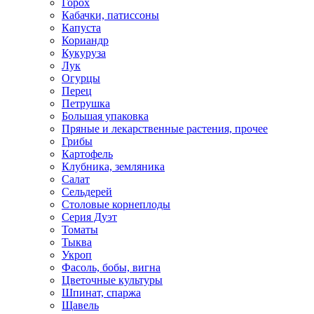
Горох
Кабачки, патиссоны
Капуста
Кориандр
Кукуруза
Лук
Огурцы
Перец
Петрушка
Большая упаковка
Пряные и лекарственные растения, прочее
Грибы
Картофель
Клубника, земляника
Салат
Сельдерей
Столовые корнеплоды
Серия Дуэт
Томаты
Тыква
Укроп
Фасоль, бобы, вигна
Цветочные культуры
Шпинат, спаржа
Щавель