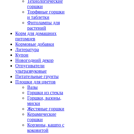
Технологические
горшки
Торфяные горшки
и таблетки
Фитолампы для
растений
Корм для домашних
питомцев
Кормовые добавки
Литература
Купон
Новогодний декор
Отпугиватели
ультразвуковые
Питательные грунты
Плошки для цветов
Вазы
Горшки из стекла
Горшки, вазоны,
миски
Жестяные горшки
Керамические
горшки
Корзины, кашпо с
коковитой