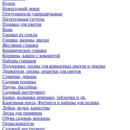
Купон
Новогодний декор
Отпугиватели ультразвуковые
Питательные грунты
Плошки для цветов
Вазы
Горшки из стекла
Горшки, вазоны, миски
Жестяные горшки
Керамические горшки
Корзины, кашпо с коковитой
Наборы горшков
Поддержки, опоры для комнатных цветов и декоры
Держатели, опоры, решетки для цветов
Стикеры, декоры
Садовая техника
Пруды, бассейны
Садовый инструмент
Бирки, колышки,ремешки, таблички и др.
Капельная лента, Фитинги и наборы для полива
Лейки, ведра, канистры
Леска для триммера
Обувь садовая, корзины
Опрыскиватели
Садовый инструмент