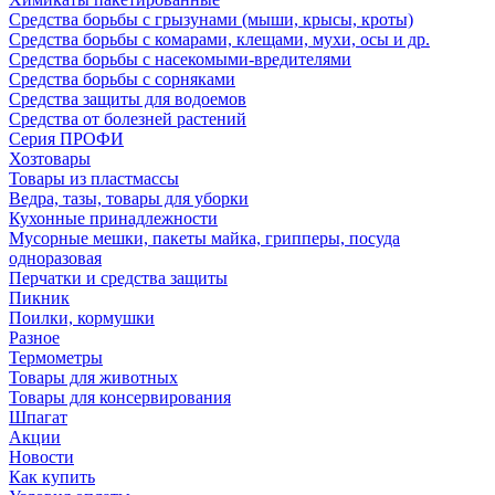
Средства борьбы с грызунами (мыши, крысы, кроты)
Средства борьбы с комарами, клещами, мухи, осы и др.
Средства борьбы с насекомыми-вредителями
Средства борьбы с сорняками
Средства защиты для водоемов
Средства от болезней растений
Серия ПРОФИ
Хозтовары
Товары из пластмассы
Ведра, тазы, товары для уборки
Кухонные принадлежности
Мусорные мешки, пакеты майка, грипперы, посуда
одноразовая
Перчатки и средства защиты
Пикник
Поилки, кормушки
Разное
Термометры
Товары для животных
Товары для консервирования
Шпагат
Акции
Новости
Как купить