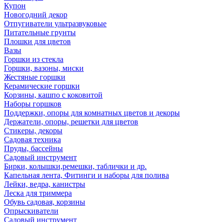
Купон
Новогодний декор
Отпугиватели ультразвуковые
Питательные грунты
Плошки для цветов
Вазы
Горшки из стекла
Горшки, вазоны, миски
Жестяные горшки
Керамические горшки
Корзины, кашпо с коковитой
Наборы горшков
Поддержки, опоры для комнатных цветов и декоры
Держатели, опоры, решетки для цветов
Стикеры, декоры
Садовая техника
Пруды, бассейны
Садовый инструмент
Бирки, колышки,ремешки, таблички и др.
Капельная лента, Фитинги и наборы для полива
Лейки, ведра, канистры
Леска для триммера
Обувь садовая, корзины
Опрыскиватели
Садовый инструмент