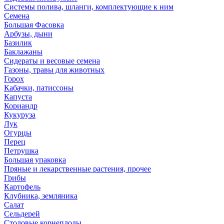
Системы полива, шланги, комплектующие к ним
Семена
Большая Фасовка
Арбузы, дыни
Базилик
Баклажаны
Сидераты и весовые семена
Газоны, травы для животных
Горох
Кабачки, патиссоны
Капуста
Кориандр
Кукуруза
Лук
Огурцы
Перец
Петрушка
Большая упаковка
Пряные и лекарственные растения, прочее
Грибы
Картофель
Клубника, земляника
Салат
Сельдерей
Столовые корнеплоды