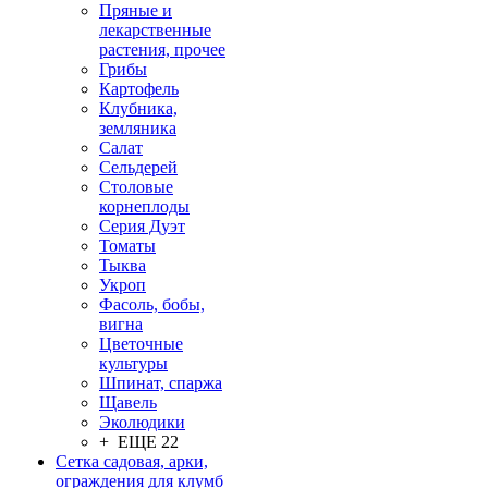
Пряные и
лекарственные
растения, прочее
Грибы
Картофель
Клубника,
земляника
Салат
Сельдерей
Столовые
корнеплоды
Серия Дуэт
Томаты
Тыква
Укроп
Фасоль, бобы,
вигна
Цветочные
культуры
Шпинат, спаржа
Щавель
Эколюдики
+ ЕЩЕ 22
Сетка садовая, арки,
ограждения для клумб