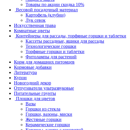
Товары по акции скидка 10%
Весовой посадочный материал
Картофель (клубни)
Лук севок
Искусственная трава
Комнатные цветы
Контейнеры для рассады, торфяные горшки и таблетки
Кассеты рассадные, ящики для рассады
Технологические горшки
Торфяные горшки и таблетки
Фитолампы для растений
Корм для домашних питомцев
Кормовые добавки
Литература
Купон
Новогодний декор
Отпугиватели ультразвуковые
Питательные грунты
Плошки для цветов
Вазы
Горшки из стекла
Горшки, вазоны, миски
Жестяные горшки
Керамические горшки
Корзины, кашпо с коковитой