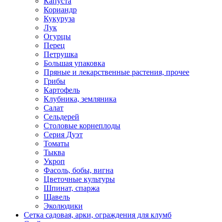
Капуста
Кориандр
Кукуруза
Лук
Огурцы
Перец
Петрушка
Большая упаковка
Пряные и лекарственные растения, прочее
Грибы
Картофель
Клубника, земляника
Салат
Сельдерей
Столовые корнеплоды
Серия Дуэт
Томаты
Тыква
Укроп
Фасоль, бобы, вигна
Цветочные культуры
Шпинат, спаржа
Щавель
Эколюдики
Сетка садовая, арки, ограждения для клумб