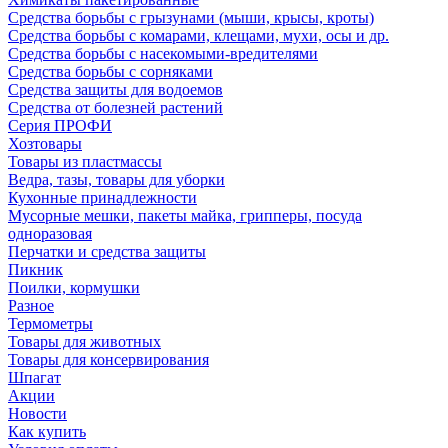
Средства борьбы с грызунами (мыши, крысы, кроты)
Средства борьбы с комарами, клещами, мухи, осы и др.
Средства борьбы с насекомыми-вредителями
Средства борьбы с сорняками
Средства защиты для водоемов
Средства от болезней растений
Серия ПРОФИ
Хозтовары
Товары из пластмассы
Ведра, тазы, товары для уборки
Кухонные принадлежности
Мусорные мешки, пакеты майка, грипперы, посуда
одноразовая
Перчатки и средства защиты
Пикник
Поилки, кормушки
Разное
Термометры
Товары для животных
Товары для консервирования
Шпагат
Акции
Новости
Как купить