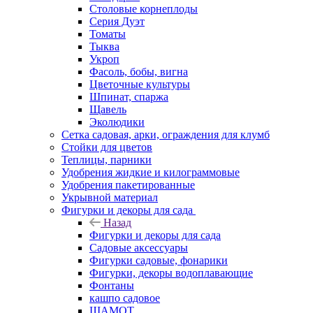
Столовые корнеплоды
Серия Дуэт
Томаты
Тыква
Укроп
Фасоль, бобы, вигна
Цветочные культуры
Шпинат, спаржа
Щавель
Эколюдики
Сетка садовая, арки, ограждения для клумб
Стойки для цветов
Теплицы, парники
Удобрения жидкие и килограммовые
Удобрения пакетированные
Укрывной материал
Фигурки и декоры для сада
Назад
Фигурки и декоры для сада
Садовые аксессуары
Фигурки садовые, фонарики
Фигурки, декоры водоплавающие
Фонтаны
кашпо садовое
ШАМОТ