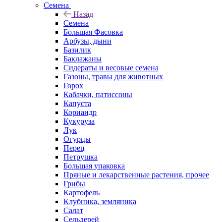
Семена
Назад
Семена
Большая Фасовка
Арбузы, дыни
Базилик
Баклажаны
Сидераты и весовые семена
Газоны, травы для животных
Горох
Кабачки, патиссоны
Капуста
Кориандр
Кукуруза
Лук
Огурцы
Перец
Петрушка
Большая упаковка
Пряные и лекарственные растения, прочее
Грибы
Картофель
Клубника, земляника
Салат
Сельдерей