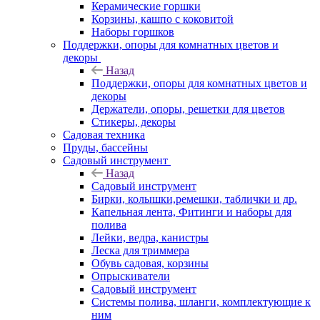
Керамические горшки
Корзины, кашпо с коковитой
Наборы горшков
Поддержки, опоры для комнатных цветов и
декоры
Назад
Поддержки, опоры для комнатных цветов и
декоры
Держатели, опоры, решетки для цветов
Стикеры, декоры
Садовая техника
Пруды, бассейны
Садовый инструмент
Назад
Садовый инструмент
Бирки, колышки,ремешки, таблички и др.
Капельная лента, Фитинги и наборы для
полива
Лейки, ведра, канистры
Леска для триммера
Обувь садовая, корзины
Опрыскиватели
Садовый инструмент
Системы полива, шланги, комплектующие к
ним