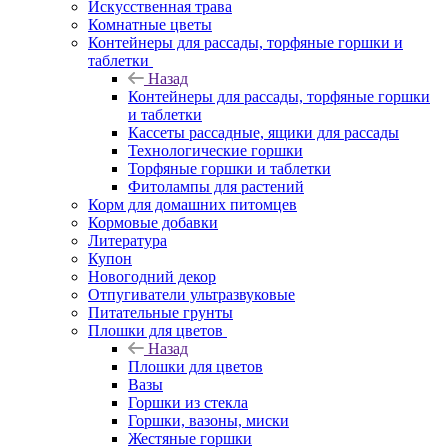
Искусственная трава
Комнатные цветы
Контейнеры для рассады, торфяные горшки и
таблетки
Назад
Контейнеры для рассады, торфяные горшки
и таблетки
Кассеты рассадные, ящики для рассады
Технологические горшки
Торфяные горшки и таблетки
Фитолампы для растений
Корм для домашних питомцев
Кормовые добавки
Литература
Купон
Новогодний декор
Отпугиватели ультразвуковые
Питательные грунты
Плошки для цветов
Назад
Плошки для цветов
Вазы
Горшки из стекла
Горшки, вазоны, миски
Жестяные горшки