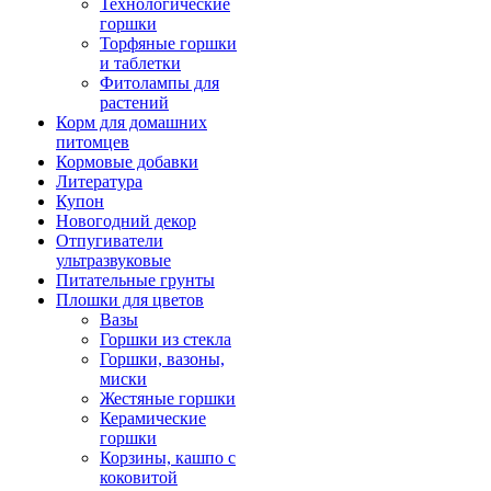
Технологические
горшки
Торфяные горшки
и таблетки
Фитолампы для
растений
Корм для домашних
питомцев
Кормовые добавки
Литература
Купон
Новогодний декор
Отпугиватели
ультразвуковые
Питательные грунты
Плошки для цветов
Вазы
Горшки из стекла
Горшки, вазоны,
миски
Жестяные горшки
Керамические
горшки
Корзины, кашпо с
коковитой