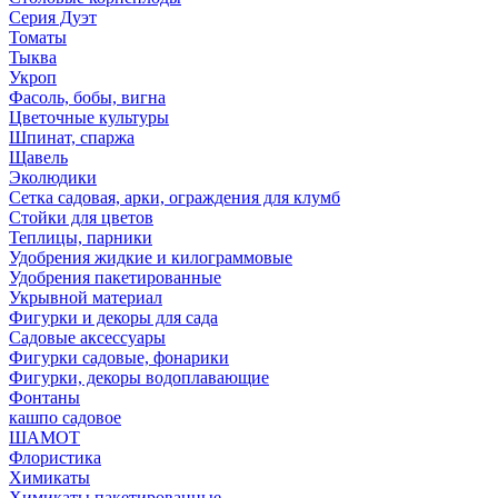
Серия Дуэт
Томаты
Тыква
Укроп
Фасоль, бобы, вигна
Цветочные культуры
Шпинат, спаржа
Щавель
Эколюдики
Сетка садовая, арки, ограждения для клумб
Стойки для цветов
Теплицы, парники
Удобрения жидкие и килограммовые
Удобрения пакетированные
Укрывной материал
Фигурки и декоры для сада
Садовые аксессуары
Фигурки садовые, фонарики
Фигурки, декоры водоплавающие
Фонтаны
кашпо садовое
ШАМОТ
Флористика
Химикаты
Химикаты пакетированные