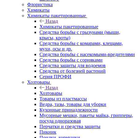
Флористика
Химикаты
Химикаты пакетированные
Назад
Химикаты пакетированные
Средства борьбы с грызунами (мыши,
крысы, кроты)
Средства борьбы с комарами, клещами,
мухи, осы и др.
Средства борьбы с насекомыми-вредителями
Средства борьбы с сорняками
Средства защиты для водоемов
Средства от болезней растений
Серия ПРОФИ
Хозтовары
Назад
Хозтовары
Товары из пластмассы
Ведра, тазы, товары для уборки
Кухонные принадлежности
Мусорные мешки, пакеты майка, грипперы,
посуда одноразовая
Перчатки и средства защиты
Пикник
Поилки, кормушки