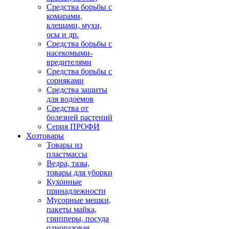
Средства борьбы с
комарами,
клещами, мухи,
осы и др.
Средства борьбы с
насекомыми-
вредителями
Средства борьбы с
сорняками
Средства защиты
для водоемов
Средства от
болезней растений
Серия ПРОФИ
Хозтовары
Товары из
пластмассы
Ведра, тазы,
товары для уборки
Кухонные
принадлежности
Мусорные мешки,
пакеты майка,
грипперы, посуда
одноразовая