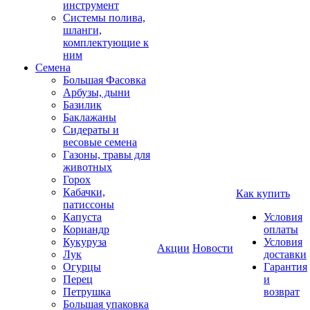
инструмент
Системы полива,
шланги,
комплектующие к
ним
Семена
Большая Фасовка
Арбузы, дыни
Базилик
Баклажаны
Сидераты и
весовые семена
Газоны, травы для
животных
Горох
Кабачки,
Как купить
патиссоны
Капуста
Условия
Кориандр
оплаты
Кукуруза
Условия
Акции
Новости
Лук
доставки
Огурцы
Гарантия
Перец
и
Петрушка
возврат
Большая упаковка