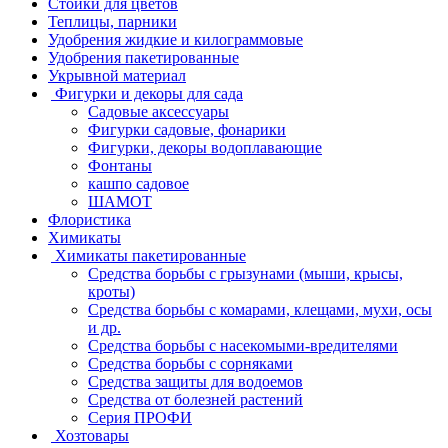
Стойки для цветов
Теплицы, парники
Удобрения жидкие и килограммовые
Удобрения пакетированные
Укрывной материал
Фигурки и декоры для сада
Садовые аксессуары
Фигурки садовые, фонарики
Фигурки, декоры водоплавающие
Фонтаны
кашпо садовое
ШАМОТ
Флористика
Химикаты
Химикаты пакетированные
Средства борьбы с грызунами (мыши, крысы,
кроты)
Средства борьбы с комарами, клещами, мухи, осы
и др.
Средства борьбы с насекомыми-вредителями
Средства борьбы с сорняками
Средства защиты для водоемов
Средства от болезней растений
Серия ПРОФИ
Хозтовары