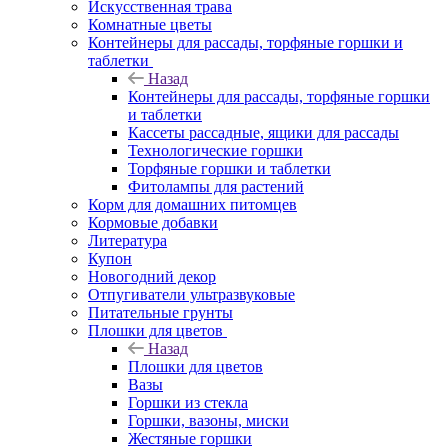
Искусственная трава
Комнатные цветы
Контейнеры для рассады, торфяные горшки и
таблетки
Назад
Контейнеры для рассады, торфяные горшки
и таблетки
Кассеты рассадные, ящики для рассады
Технологические горшки
Торфяные горшки и таблетки
Фитолампы для растений
Корм для домашних питомцев
Кормовые добавки
Литература
Купон
Новогодний декор
Отпугиватели ультразвуковые
Питательные грунты
Плошки для цветов
Назад
Плошки для цветов
Вазы
Горшки из стекла
Горшки, вазоны, миски
Жестяные горшки