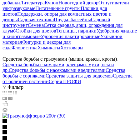
добавки
Литература
Купон
Новогодний декор
Отпугиватели
ультразвуковые
Питательные грунты
Плошки для
цветов
Поддержки, опоры для комнатных цветов и
декоры
Садовая техника
Пруды, бассейны
Садовый
инструмент
Семена
Сетка садовая, арки, ограждения для
клумб
Стойки для цветов
Теплицы, парники
Удобрения жидкие
и килограммовые
Удобрения пакетированные
Укрывной
материал
Фигурки и декоры для
сада
Флористика
Химикаты
Хозтовары
—
Средства борьбы с грызунами (мыши, крысы, кроты)
Средства борьбы с комарами, клещами, мухи, осы и
др.
Средства борьбы с насекомыми-вредителями
Средства
борьбы с сорняками
Средства защиты для водоемов
Средства
от болезней растений
Серия ПРОФИ
Фильтр