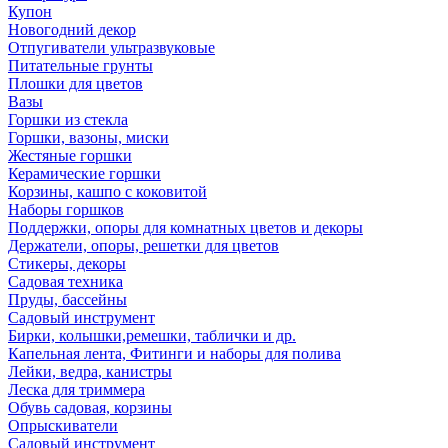
Купон
Новогодний декор
Отпугиватели ультразвуковые
Питательные грунты
Плошки для цветов
Вазы
Горшки из стекла
Горшки, вазоны, миски
Жестяные горшки
Керамические горшки
Корзины, кашпо с коковитой
Наборы горшков
Поддержки, опоры для комнатных цветов и декоры
Держатели, опоры, решетки для цветов
Стикеры, декоры
Садовая техника
Пруды, бассейны
Садовый инструмент
Бирки, колышки,ремешки, таблички и др.
Капельная лента, Фитинги и наборы для полива
Лейки, ведра, канистры
Леска для триммера
Обувь садовая, корзины
Опрыскиватели
Садовый инструмент