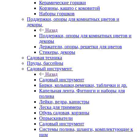
Керамические горшки
Корзины, кашпо с коковитой
Наборы горшков
Поддержки, опоры для комнатных цветов и
декоры
Назад
Поддержки, опоры для комнатных цветов и
декоры
Держатели, опоры, решетки для цветов
Стикеры, декоры
Садовая техника
Пруды, бассейны
Садовый инструмент
Назад
Садовый инструмент
Бирки, колышки,ремешки, таблички и др.
Капельная лента, Фитинги и наборы для
полива
Лейки, ведра, канистры
Леска для триммера
Обувь садовая, корзины
Опрыскиватели
Садовый инструмент
Системы полива, шланги, комплектующие к
ним