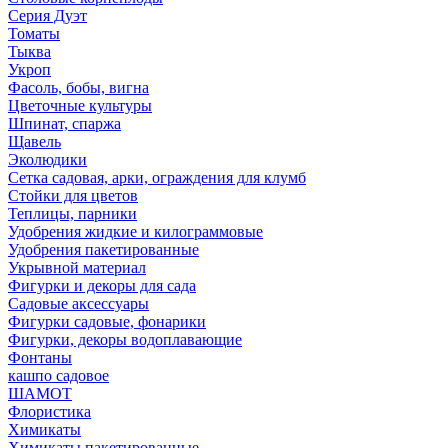
Серия Дуэт
Томаты
Тыква
Укроп
Фасоль, бобы, вигна
Цветочные культуры
Шпинат, спаржа
Щавель
Эколюдики
Сетка садовая, арки, ограждения для клумб
Стойки для цветов
Теплицы, парники
Удобрения жидкие и килограммовые
Удобрения пакетированные
Укрывной материал
Фигурки и декоры для сада
Садовые аксессуары
Фигурки садовые, фонарики
Фигурки, декоры водоплавающие
Фонтаны
кашпо садовое
ШАМОТ
Флористика
Химикаты
Химикаты пакетированные