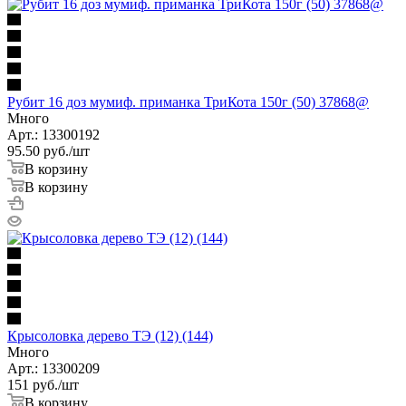
Рубит 16 доз мумиф. приманка ТриКота 150г (50) 37868@
Много
Арт.: 13300192
95.50
руб.
/шт
В корзину
В корзину
Крысоловка дерево ТЭ (12) (144)
Много
Арт.: 13300209
151
руб.
/шт
В корзину