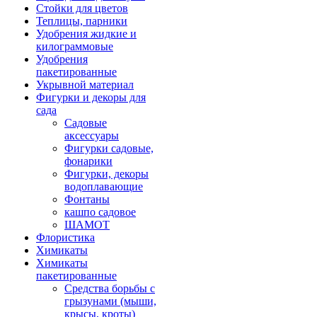
Стойки для цветов
Теплицы, парники
Удобрения жидкие и
килограммовые
Удобрения
пакетированные
Укрывной материал
Фигурки и декоры для
сада
Садовые
аксессуары
Фигурки садовые,
фонарики
Фигурки, декоры
водоплавающие
Фонтаны
кашпо садовое
ШАМОТ
Флористика
Химикаты
Химикаты
пакетированные
Средства борьбы с
грызунами (мыши,
крысы, кроты)