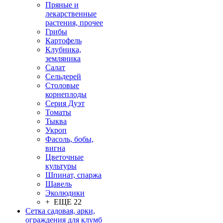
Пряные и
лекарственные
растения, прочее
Грибы
Картофель
Клубника,
земляника
Салат
Сельдерей
Столовые
корнеплоды
Серия Дуэт
Томаты
Тыква
Укроп
Фасоль, бобы,
вигна
Цветочные
культуры
Шпинат, спаржа
Щавель
Эколюдики
+ ЕЩЕ 22
Сетка садовая, арки,
ограждения для клумб