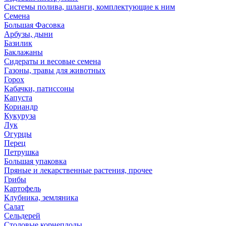
Системы полива, шланги, комплектующие к ним
Семена
Большая Фасовка
Арбузы, дыни
Базилик
Баклажаны
Сидераты и весовые семена
Газоны, травы для животных
Горох
Кабачки, патиссоны
Капуста
Кориандр
Кукуруза
Лук
Огурцы
Перец
Петрушка
Большая упаковка
Пряные и лекарственные растения, прочее
Грибы
Картофель
Клубника, земляника
Салат
Сельдерей
Столовые корнеплоды