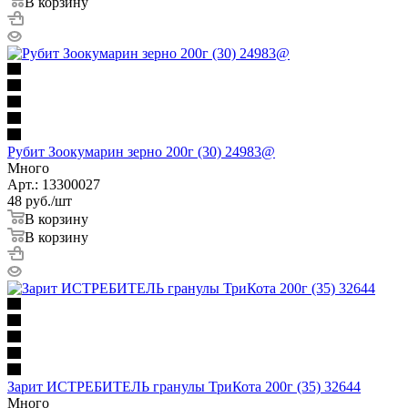
В корзину
Рубит Зоокумарин зерно 200г (30) 24983@
Много
Арт.: 13300027
48
руб.
/шт
В корзину
В корзину
Зарит ИСТРЕБИТЕЛЬ гранулы ТриКота 200г (35) 32644
Много