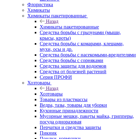
Флористика
Химикаты
Химикаты пакетированные
Назад
Химикаты пакетированные
Средства борьбы с грызунами (мыши,
крысы, кроты)
Средства борьбы с комарами, клещами,
мухи, осы и др.
Средства борьбы с насекомыми-вредителями
Средства борьбы с сорняками
Средства защиты для водоемов
Средства от болезней растений
Серия ПРОФИ
Хозтовары
Назад
Хозтовары
Товары из пластмассы
Ведра, тазы, товары для уборки
Кухонные принадлежности
Мусорные мешки, пакеты майка, грипперы,
посуда одноразовая
Перчатки и средства защиты
Пикник
Поилки, кормушки