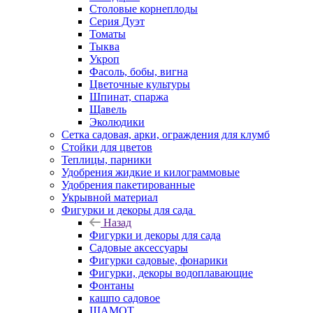
Столовые корнеплоды
Серия Дуэт
Томаты
Тыква
Укроп
Фасоль, бобы, вигна
Цветочные культуры
Шпинат, спаржа
Щавель
Эколюдики
Сетка садовая, арки, ограждения для клумб
Стойки для цветов
Теплицы, парники
Удобрения жидкие и килограммовые
Удобрения пакетированные
Укрывной материал
Фигурки и декоры для сада
Назад
Фигурки и декоры для сада
Садовые аксессуары
Фигурки садовые, фонарики
Фигурки, декоры водоплавающие
Фонтаны
кашпо садовое
ШАМОТ