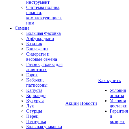
инструмент
Системы полива,
шланги,
комплектующие к
ним
Семена
Большая Фасовка
Арбузы, дыни
Базилик
Баклажаны
Сидераты и
весовые семена
Газоны, травы для
животных
Горох
Кабачки,
Как купить
патиссоны
Капуста
Условия
Кориандр
оплаты
Кукуруза
Условия
Акции
Новости
Лук
доставки
Огурцы
Гарантия
Перец
и
Петрушка
возврат
Большая упаковка