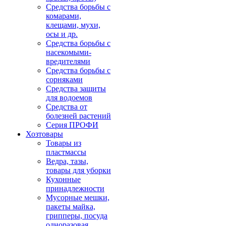
Средства борьбы с
комарами,
клещами, мухи,
осы и др.
Средства борьбы с
насекомыми-
вредителями
Средства борьбы с
сорняками
Средства защиты
для водоемов
Средства от
болезней растений
Серия ПРОФИ
Хозтовары
Товары из
пластмассы
Ведра, тазы,
товары для уборки
Кухонные
принадлежности
Мусорные мешки,
пакеты майка,
грипперы, посуда
одноразовая