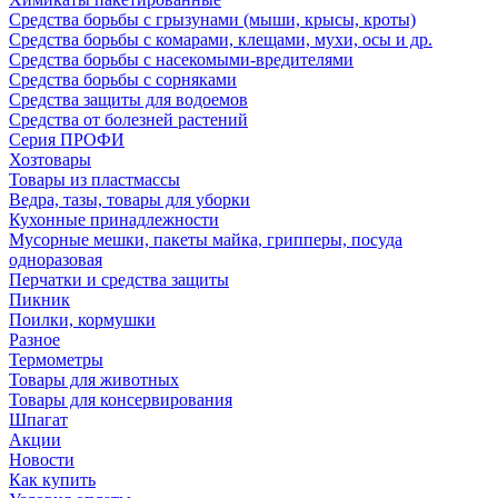
Средства борьбы с грызунами (мыши, крысы, кроты)
Средства борьбы с комарами, клещами, мухи, осы и др.
Средства борьбы с насекомыми-вредителями
Средства борьбы с сорняками
Средства защиты для водоемов
Средства от болезней растений
Серия ПРОФИ
Хозтовары
Товары из пластмассы
Ведра, тазы, товары для уборки
Кухонные принадлежности
Мусорные мешки, пакеты майка, грипперы, посуда
одноразовая
Перчатки и средства защиты
Пикник
Поилки, кормушки
Разное
Термометры
Товары для животных
Товары для консервирования
Шпагат
Акции
Новости
Как купить