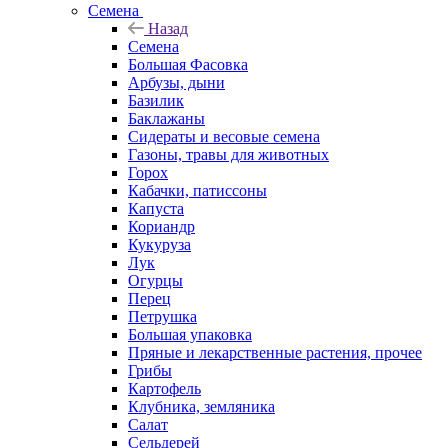
Семена
Назад
Семена
Большая Фасовка
Арбузы, дыни
Базилик
Баклажаны
Сидераты и весовые семена
Газоны, травы для животных
Горох
Кабачки, патиссоны
Капуста
Кориандр
Кукуруза
Лук
Огурцы
Перец
Петрушка
Большая упаковка
Пряные и лекарственные растения, прочее
Грибы
Картофель
Клубника, земляника
Салат
Сельдерей