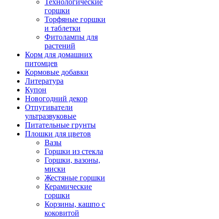
Технологические
горшки
Торфяные горшки
и таблетки
Фитолампы для
растений
Корм для домашних
питомцев
Кормовые добавки
Литература
Купон
Новогодний декор
Отпугиватели
ультразвуковые
Питательные грунты
Плошки для цветов
Вазы
Горшки из стекла
Горшки, вазоны,
миски
Жестяные горшки
Керамические
горшки
Корзины, кашпо с
коковитой