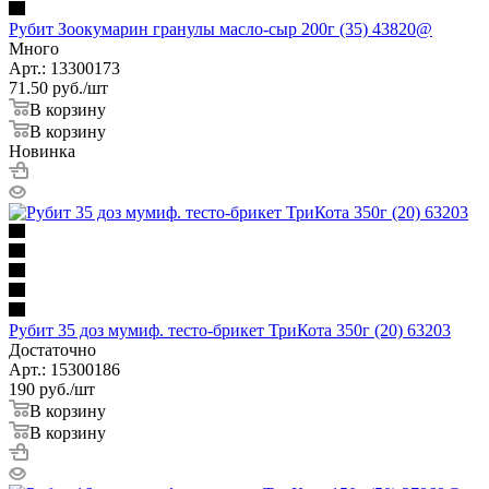
Рубит Зоокумарин гранулы масло-сыр 200г (35) 43820@
Много
Арт.: 13300173
71.50
руб.
/шт
В корзину
В корзину
Новинка
Рубит 35 доз мумиф. тесто-брикет ТриКота 350г (20) 63203
Достаточно
Арт.: 15300186
190
руб.
/шт
В корзину
В корзину