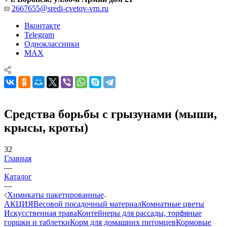
2667655@sredi-cvetov-vrn.ru
Вконтакте
Telegram
Одноклассники
MAX
Средства борьбы с грызунами (мыши,
крысы, кроты)
32
Главная
—
Каталог
—
Химикаты пакетированные
АКЦИЯ
Весовой посадочный материал
Комнатные цветы
Искусственная трава
Контейнеры для рассады, торфяные
горшки и таблетки
Корм для домашних питомцев
Кормовые