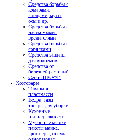
Средства борьбы с
комарами,
клещами, мухи,
осы и др.
Средства борьбы с
насекомыми-
вредителями
Средства борьбы с
сорняками
Средства защиты
для водоемов
Средства от
болезней растений
Серия ПРОФИ
Хозтовары
Товары из
пластмассы
Ведра, тазы,
товары для уборки
Кухонные
принадлежности
Мусорные мешки,
пакеты майка,
грипперы, посуда
одноразовая