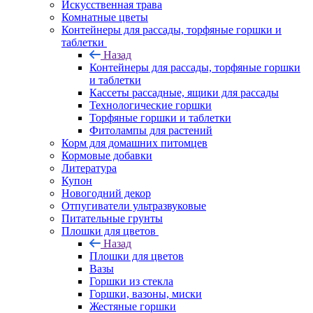
Искусственная трава
Комнатные цветы
Контейнеры для рассады, торфяные горшки и
таблетки
Назад
Контейнеры для рассады, торфяные горшки
и таблетки
Кассеты рассадные, ящики для рассады
Технологические горшки
Торфяные горшки и таблетки
Фитолампы для растений
Корм для домашних питомцев
Кормовые добавки
Литература
Купон
Новогодний декор
Отпугиватели ультразвуковые
Питательные грунты
Плошки для цветов
Назад
Плошки для цветов
Вазы
Горшки из стекла
Горшки, вазоны, миски
Жестяные горшки