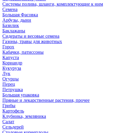
Системы полива, шланги, комплектующие к ним
Семена
Большая Фасовка
Арбузы, дыни
Базилик
Баклажаны
Сидераты и весовые семена
Газоны, травы для животных
Горох
Кабачки, патиссоны
Капуста
Кориандр
Кукуруза
Лук
Огурцы
Перец
Петрушка
Большая упаковка
Пряные и лекарственные растения, прочее
Грибы
Картофель
Клубника, земляника
Салат
Сельдерей
Столовые корнеплоды