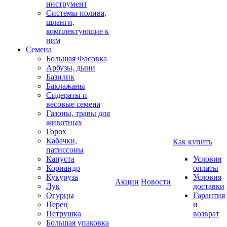
инструмент
Системы полива,
шланги,
комплектующие к
ним
Семена
Большая Фасовка
Арбузы, дыни
Базилик
Баклажаны
Сидераты и
весовые семена
Газоны, травы для
животных
Горох
Кабачки,
Как купить
патиссоны
Капуста
Условия
Кориандр
оплаты
Кукуруза
Условия
Акции
Новости
Лук
доставки
Огурцы
Гарантия
Перец
и
Петрушка
возврат
Большая упаковка