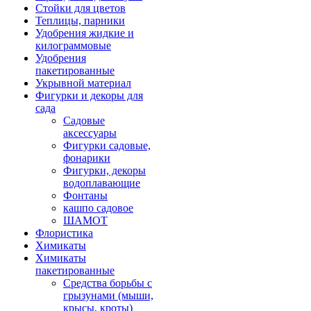
Стойки для цветов
Теплицы, парники
Удобрения жидкие и
килограммовые
Удобрения
пакетированные
Укрывной материал
Фигурки и декоры для
сада
Садовые
аксессуары
Фигурки садовые,
фонарики
Фигурки, декоры
водоплавающие
Фонтаны
кашпо садовое
ШАМОТ
Флористика
Химикаты
Химикаты
пакетированные
Средства борьбы с
грызунами (мыши,
крысы, кроты)