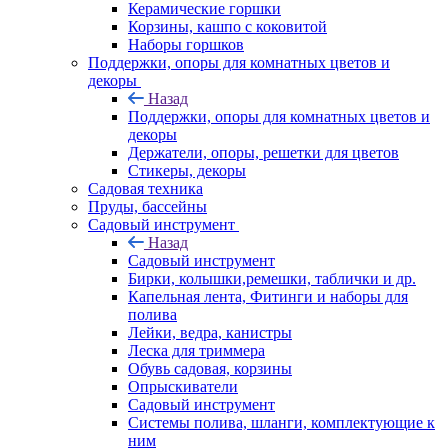
Керамические горшки
Корзины, кашпо с коковитой
Наборы горшков
Поддержки, опоры для комнатных цветов и
декоры
Назад
Поддержки, опоры для комнатных цветов и
декоры
Держатели, опоры, решетки для цветов
Стикеры, декоры
Садовая техника
Пруды, бассейны
Садовый инструмент
Назад
Садовый инструмент
Бирки, колышки,ремешки, таблички и др.
Капельная лента, Фитинги и наборы для
полива
Лейки, ведра, канистры
Леска для триммера
Обувь садовая, корзины
Опрыскиватели
Садовый инструмент
Системы полива, шланги, комплектующие к
ним