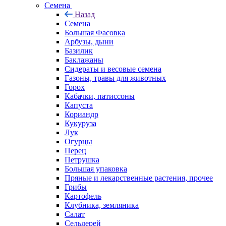
Семена
Назад
Семена
Большая Фасовка
Арбузы, дыни
Базилик
Баклажаны
Сидераты и весовые семена
Газоны, травы для животных
Горох
Кабачки, патиссоны
Капуста
Кориандр
Кукуруза
Лук
Огурцы
Перец
Петрушка
Большая упаковка
Пряные и лекарственные растения, прочее
Грибы
Картофель
Клубника, земляника
Салат
Сельдерей