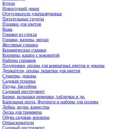
Купон
Новогодний декор
Отпугиватели ультразвуковые
Питательные грунты
Плошки для цветов
Вазы
Горшки из стекла
Горшки, вазоны, миски
Жестяные горшки
Керамические горшки
Корзины, кашпо с коковитой
Наборы горшков
Поддержки, опоры для комнатных цветов и декоры
Держатели, опоры, решетки для цветов
Стикеры, декоры
Садовая техника
Пруды, бассейны
Садовый инструмент
Бирки, колышки,ремешки, таблички и др.
Капельная лента, Фитинги и наборы для полива
Лейки, ведра, канистры
Леска для триммера
Обувь садовая, корзины
Опрыскиватели
Садовый инструмент