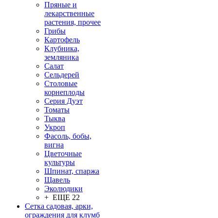
Пряные и
лекарственные
растения, прочее
Грибы
Картофель
Клубника,
земляника
Салат
Сельдерей
Столовые
корнеплоды
Серия Дуэт
Томаты
Тыква
Укроп
Фасоль, бобы,
вигна
Цветочные
культуры
Шпинат, спаржа
Щавель
Эколюдики
+ ЕЩЕ 22
Сетка садовая, арки,
ограждения для клумб