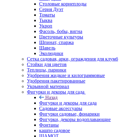
Столовые корнеплоды
Серия Дуэт
Томаты
Тыква
Укроп
Фасоль, бобы, вигна
Цветочные культуры
Шпинат, спаржа
Щавель
Эколюдики
Сетка садовая, арки, ограждения для клумб
Стойки для цветов
Теплицы, парники
Удобрения жидкие и килограммовые
Удобрения пакетированные
Укрывной материал
Фигурки и декоры для сада
Назад
Фигурки и декоры для сада
Садовые аксессуары
Фигурки садовые, фонарики
Фигурки, декоры водоплавающие
Фонтаны
кашпо садовое
ШАМОТ