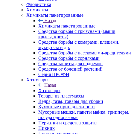
Флористика
Химикаты
Химикаты пакетированные
Назад
Химикаты пакетированные
Средства борьбы с грызунами (мыши,
крысы, кроты)
Средства борьбы с комарами, клещами,
мухи, осы и др.
Средства борьбы с насекомыми-вредителями
Средства борьбы с сорняками
Средства защиты для водоемов
Средства от болезней растений
Серия ПРОФИ
Хозтовары
Назад
Хозтовары
Товары из пластмассы
Ведра, тазы, товары для уборки
Кухонные принадлежности
Мусорные мешки, пакеты майка, грипперы,
посуда одноразовая
Перчатки и средства защиты
Пикник
Поилки, кормушки