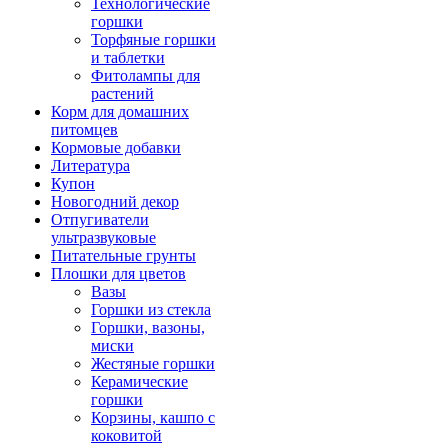
Технологические
горшки
Торфяные горшки
и таблетки
Фитолампы для
растений
Корм для домашних
питомцев
Кормовые добавки
Литература
Купон
Новогодний декор
Отпугиватели
ультразвуковые
Питательные грунты
Плошки для цветов
Вазы
Горшки из стекла
Горшки, вазоны,
миски
Жестяные горшки
Керамические
горшки
Корзины, кашпо с
коковитой