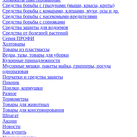
Средства борьбы с грызунами (мыши, крысы, кроты)
Средства борьбы с комарами, клещами, мухи, осы и др.
Средства борьбы с насекомыми-вредителями
Средства борьбы с сорняками
Средства защиты для водоемов
Средства от болезней растений
Серия ПРОФИ
Хозтовары
Товары из пластмассы
Ведра, тазы, товары для уборки
Кухонные принадлежности
Мусорные мешки, пакеты майка, грипперы, посуда
одноразовая
Перчатки и средства защиты
Пикник
Поилки, кормушки
Разное
Термометры
Товары для животных
Товары для консервирования
Шпагат
Акции
Новости
Как купить