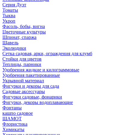
Серия Дуэт
Томаты
Тыква
Укроп
Фасоль, бобы, вигна
Цветочные культуры
Шпинат, спаржа
Щавель
Эколюдики
Сетка садовая, арки, ограждения для клумб
Стойки для цветов
Теплицы, парники
Удобрения жидкие и килограммовые
Удобрения пакетированные
Укрывной материал
Фигурки и декоры для сада
Садовые аксессуары
Фигурки садовые, фонарики
Фигурки, декоры водоплавающие
Фонтаны
кашпо садовое
ШАМОТ
Флористика
Химикаты
Химикаты пакетированные