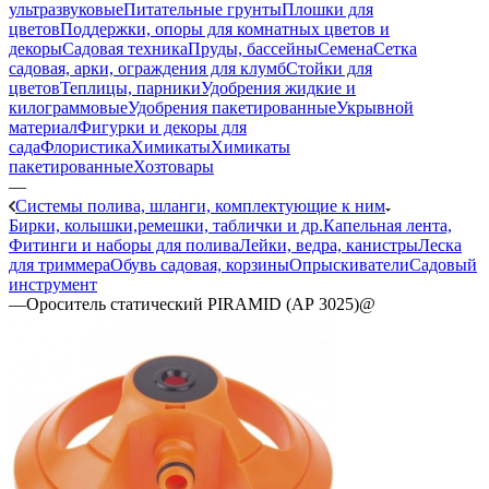
ультразвуковые
Питательные грунты
Плошки для
цветов
Поддержки, опоры для комнатных цветов и
декоры
Садовая техника
Пруды, бассейны
Семена
Сетка
садовая, арки, ограждения для клумб
Стойки для
цветов
Теплицы, парники
Удобрения жидкие и
килограммовые
Удобрения пакетированные
Укрывной
материал
Фигурки и декоры для
сада
Флористика
Химикаты
Химикаты
пакетированные
Хозтовары
—
Системы полива, шланги, комплектующие к ним
Бирки, колышки,ремешки, таблички и др.
Капельная лента,
Фитинги и наборы для полива
Лейки, ведра, канистры
Леска
для триммера
Обувь садовая, корзины
Опрыскиватели
Садовый
инструмент
—
Ороситель статический PIRAMID (АР 3025)@