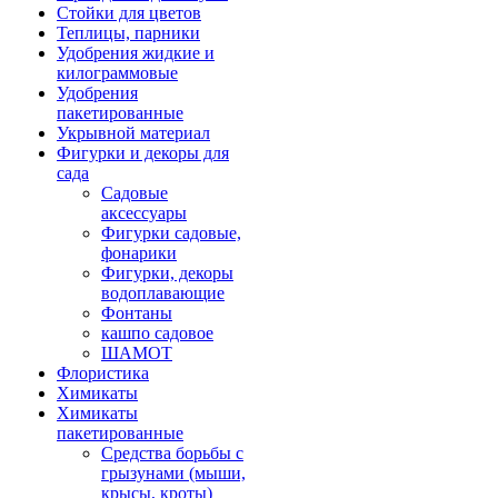
Стойки для цветов
Теплицы, парники
Удобрения жидкие и
килограммовые
Удобрения
пакетированные
Укрывной материал
Фигурки и декоры для
сада
Садовые
аксессуары
Фигурки садовые,
фонарики
Фигурки, декоры
водоплавающие
Фонтаны
кашпо садовое
ШАМОТ
Флористика
Химикаты
Химикаты
пакетированные
Средства борьбы с
грызунами (мыши,
крысы, кроты)