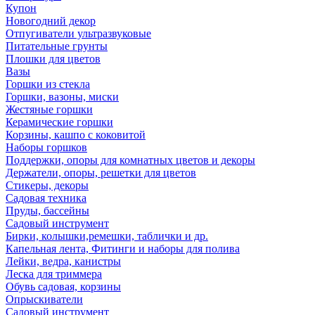
Купон
Новогодний декор
Отпугиватели ультразвуковые
Питательные грунты
Плошки для цветов
Вазы
Горшки из стекла
Горшки, вазоны, миски
Жестяные горшки
Керамические горшки
Корзины, кашпо с коковитой
Наборы горшков
Поддержки, опоры для комнатных цветов и декоры
Держатели, опоры, решетки для цветов
Стикеры, декоры
Садовая техника
Пруды, бассейны
Садовый инструмент
Бирки, колышки,ремешки, таблички и др.
Капельная лента, Фитинги и наборы для полива
Лейки, ведра, канистры
Леска для триммера
Обувь садовая, корзины
Опрыскиватели
Садовый инструмент