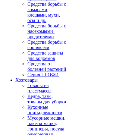
Средства борьбы с
комарами,
клещами, мухи,
осы и др.
Средства борьбы с
насекомыми-
вредителями
Средства борьбы с
сорняками
Средства защиты
для водоемов
Средства от
болезней растений
Серия ПРОФИ
Хозтовары
Товары из
пластмассы
Ведра, тазы,
товары для уборки
Кухонные
принадлежности
Мусорные мешки,
пакеты майка,
грипперы, посуда
одноразовая