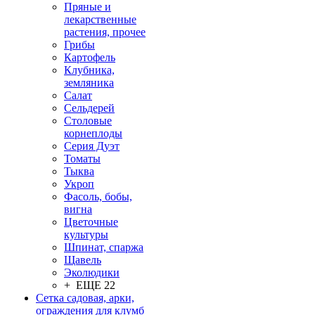
Пряные и
лекарственные
растения, прочее
Грибы
Картофель
Клубника,
земляника
Салат
Сельдерей
Столовые
корнеплоды
Серия Дуэт
Томаты
Тыква
Укроп
Фасоль, бобы,
вигна
Цветочные
культуры
Шпинат, спаржа
Щавель
Эколюдики
+ ЕЩЕ 22
Сетка садовая, арки,
ограждения для клумб