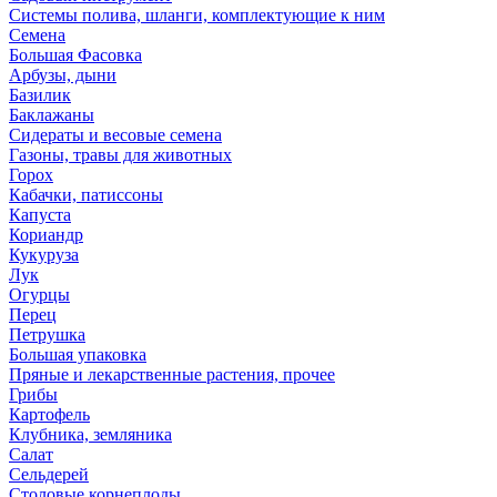
Системы полива, шланги, комплектующие к ним
Семена
Большая Фасовка
Арбузы, дыни
Базилик
Баклажаны
Сидераты и весовые семена
Газоны, травы для животных
Горох
Кабачки, патиссоны
Капуста
Кориандр
Кукуруза
Лук
Огурцы
Перец
Петрушка
Большая упаковка
Пряные и лекарственные растения, прочее
Грибы
Картофель
Клубника, земляника
Салат
Сельдерей
Столовые корнеплоды