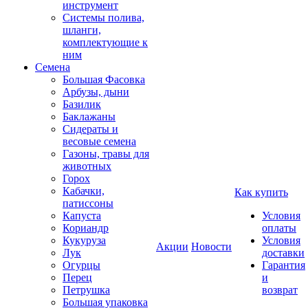
инструмент
Системы полива,
шланги,
комплектующие к
ним
Семена
Большая Фасовка
Арбузы, дыни
Базилик
Баклажаны
Сидераты и
весовые семена
Газоны, травы для
животных
Горох
Кабачки,
Как купить
патиссоны
Капуста
Условия
Кориандр
оплаты
Кукуруза
Условия
Акции
Новости
Лук
доставки
Огурцы
Гарантия
Перец
и
Петрушка
возврат
Большая упаковка