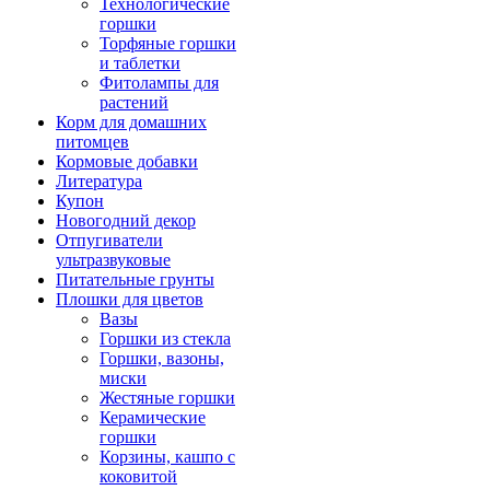
Технологические
горшки
Торфяные горшки
и таблетки
Фитолампы для
растений
Корм для домашних
питомцев
Кормовые добавки
Литература
Купон
Новогодний декор
Отпугиватели
ультразвуковые
Питательные грунты
Плошки для цветов
Вазы
Горшки из стекла
Горшки, вазоны,
миски
Жестяные горшки
Керамические
горшки
Корзины, кашпо с
коковитой