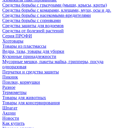
Средства борьбы с грызунами (мыши, крысы, кроты)
Средства борьбы с комарами, клещами, мухи, осы и др.
Средства борьбы с насекомыми-вредителями
Средства борьбы с сорняками
Средства защиты для водоемов
Средства от болезней растений
Серия ПРОФИ
Хозтовары
Товары из пластмассы
Ведра, тазы, товары для уборки
Кухонные принадлежности
Мусорные мешки, пакеты майка, грипперы, посуда
одноразовая
Перчатки и средства защиты
Пикник
Поилки, кормушки
Разное
Термометры
Товары для животных
Товары для консервирования
Шпагат
Акции
Новости
Как купить