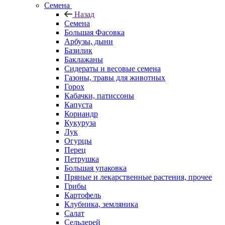
Семена
Назад
Семена
Большая Фасовка
Арбузы, дыни
Базилик
Баклажаны
Сидераты и весовые семена
Газоны, травы для животных
Горох
Кабачки, патиссоны
Капуста
Кориандр
Кукуруза
Лук
Огурцы
Перец
Петрушка
Большая упаковка
Пряные и лекарственные растения, прочее
Грибы
Картофель
Клубника, земляника
Салат
Сельдерей