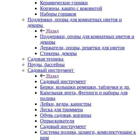
Керамические горшки
Корзины, кашпо с коковитой
Наборы горшков
Поддержки, опоры для комнатных цветов и
декоры
Назад
Поддержки, опоры для комнатных цветов и
декоры
Держатели, опоры, решетки для цветов
Стикеры, декоры
Садовая техника
Пруды, бассейны
Садовый инструмент
Назад
Садовый инструмент
Бирки, колышки,ремешки, таблички и др.
Капельная лента, Фитинги и наборы для
полива
Лейки, ведра, канистры
Леска для триммера
Обувь садовая, корзины
Опрыскиватели
Садовый инструмент
Системы полива, шланги, комплектующие к
ним