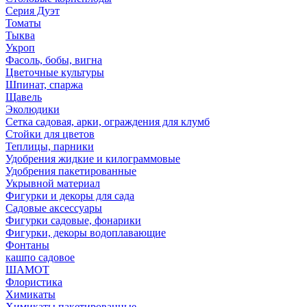
Серия Дуэт
Томаты
Тыква
Укроп
Фасоль, бобы, вигна
Цветочные культуры
Шпинат, спаржа
Щавель
Эколюдики
Сетка садовая, арки, ограждения для клумб
Стойки для цветов
Теплицы, парники
Удобрения жидкие и килограммовые
Удобрения пакетированные
Укрывной материал
Фигурки и декоры для сада
Садовые аксессуары
Фигурки садовые, фонарики
Фигурки, декоры водоплавающие
Фонтаны
кашпо садовое
ШАМОТ
Флористика
Химикаты
Химикаты пакетированные