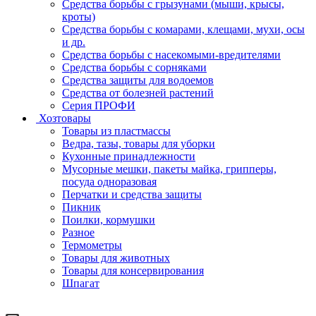
Средства борьбы с грызунами (мыши, крысы,
кроты)
Средства борьбы с комарами, клещами, мухи, осы
и др.
Средства борьбы с насекомыми-вредителями
Средства борьбы с сорняками
Средства защиты для водоемов
Средства от болезней растений
Серия ПРОФИ
Хозтовары
Товары из пластмассы
Ведра, тазы, товары для уборки
Кухонные принадлежности
Мусорные мешки, пакеты майка, грипперы,
посуда одноразовая
Перчатки и средства защиты
Пикник
Поилки, кормушки
Разное
Термометры
Товары для животных
Товары для консервирования
Шпагат