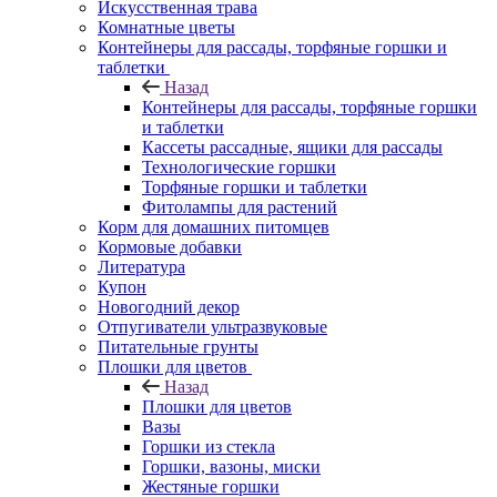
Искусственная трава
Комнатные цветы
Контейнеры для рассады, торфяные горшки и
таблетки
Назад
Контейнеры для рассады, торфяные горшки
и таблетки
Кассеты рассадные, ящики для рассады
Технологические горшки
Торфяные горшки и таблетки
Фитолампы для растений
Корм для домашних питомцев
Кормовые добавки
Литература
Купон
Новогодний декор
Отпугиватели ультразвуковые
Питательные грунты
Плошки для цветов
Назад
Плошки для цветов
Вазы
Горшки из стекла
Горшки, вазоны, миски
Жестяные горшки