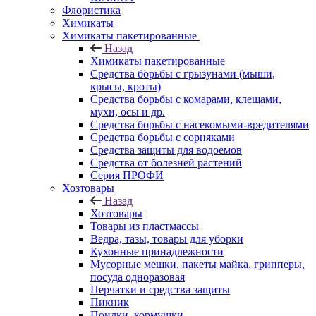
Флористика
Химикаты
Химикаты пакетированные
Назад
Химикаты пакетированные
Средства борьбы с грызунами (мыши,
крысы, кроты)
Средства борьбы с комарами, клещами,
мухи, осы и др.
Средства борьбы с насекомыми-вредителями
Средства борьбы с сорняками
Средства защиты для водоемов
Средства от болезней растений
Серия ПРОФИ
Хозтовары
Назад
Хозтовары
Товары из пластмассы
Ведра, тазы, товары для уборки
Кухонные принадлежности
Мусорные мешки, пакеты майка, грипперы,
посуда одноразовая
Перчатки и средства защиты
Пикник
Поилки, кормушки