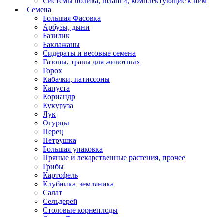
Системы полива, шланги, комплектующие к ним
Семена
Большая Фасовка
Арбузы, дыни
Базилик
Баклажаны
Сидераты и весовые семена
Газоны, травы для животных
Горох
Кабачки, патиссоны
Капуста
Кориандр
Кукуруза
Лук
Огурцы
Перец
Петрушка
Большая упаковка
Пряные и лекарственные растения, прочее
Грибы
Картофель
Клубника, земляника
Салат
Сельдерей
Столовые корнеплоды