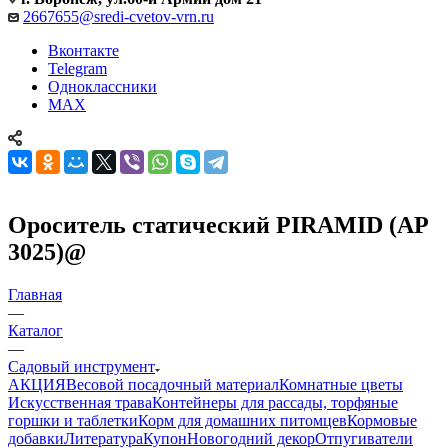
2667655@sredi-cvetov-vrn.ru
Вконтакте
Telegram
Одноклассники
MAX
Ороситель статический PIRAMID (АР
3025)@
Главная
—
Каталог
—
Садовый инструмент
АКЦИЯ
Весовой посадочный материал
Комнатные цветы
Искусственная трава
Контейнеры для рассады, торфяные
горшки и таблетки
Корм для домашних питомцев
Кормовые
добавки
Литература
Купон
Новогодний декор
Отпугиватели