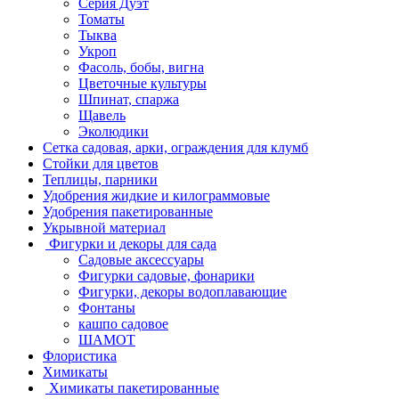
Серия Дуэт
Томаты
Тыква
Укроп
Фасоль, бобы, вигна
Цветочные культуры
Шпинат, спаржа
Щавель
Эколюдики
Сетка садовая, арки, ограждения для клумб
Стойки для цветов
Теплицы, парники
Удобрения жидкие и килограммовые
Удобрения пакетированные
Укрывной материал
Фигурки и декоры для сада
Садовые аксессуары
Фигурки садовые, фонарики
Фигурки, декоры водоплавающие
Фонтаны
кашпо садовое
ШАМОТ
Флористика
Химикаты
Химикаты пакетированные