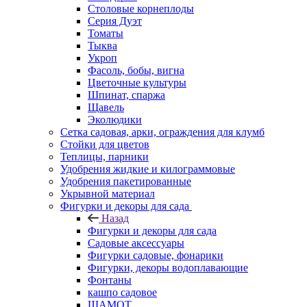
Столовые корнеплоды
Серия Дуэт
Томаты
Тыква
Укроп
Фасоль, бобы, вигна
Цветочные культуры
Шпинат, спаржа
Щавель
Эколюдики
Сетка садовая, арки, ограждения для клумб
Стойки для цветов
Теплицы, парники
Удобрения жидкие и килограммовые
Удобрения пакетированные
Укрывной материал
Фигурки и декоры для сада
Назад
Фигурки и декоры для сада
Садовые аксессуары
Фигурки садовые, фонарики
Фигурки, декоры водоплавающие
Фонтаны
кашпо садовое
ШАМОТ