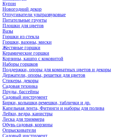
Купон
Новогодний декор
Отпугиватели ультразвуковые
Питательные грунты
Плошки для цветов
Вазы
Горшки из стекла
Горшки, вазоны, миски
Жестяные горшки
Керамические горшки
Корзины, кашпо с коковитой
Наборы горшков
Поддержки, опоры для комнатных цветов и декоры
Держатели, опоры, решетки для цветов
Стикеры, декоры
Садовая техника
Пруды, бассейны
Садовый инструмент
Бирки, колышки,ремешки, таблички и др.
Капельная лента, Фитинги и наборы для полива
Лейки, ведра, канистры
Леска для триммера
Обувь садовая, корзины
Опрыскиватели
Садовый инструмент