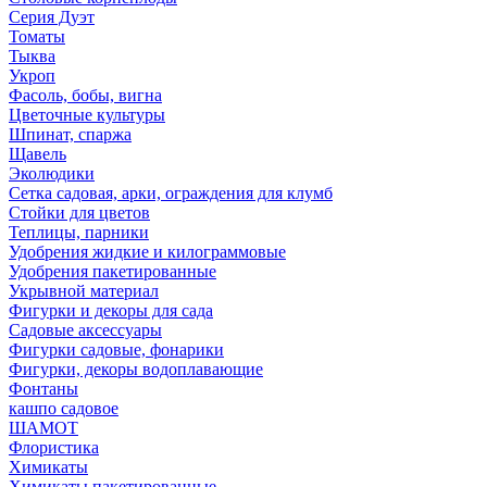
Серия Дуэт
Томаты
Тыква
Укроп
Фасоль, бобы, вигна
Цветочные культуры
Шпинат, спаржа
Щавель
Эколюдики
Сетка садовая, арки, ограждения для клумб
Стойки для цветов
Теплицы, парники
Удобрения жидкие и килограммовые
Удобрения пакетированные
Укрывной материал
Фигурки и декоры для сада
Садовые аксессуары
Фигурки садовые, фонарики
Фигурки, декоры водоплавающие
Фонтаны
кашпо садовое
ШАМОТ
Флористика
Химикаты
Химикаты пакетированные