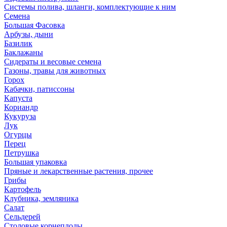
Системы полива, шланги, комплектующие к ним
Семена
Большая Фасовка
Арбузы, дыни
Базилик
Баклажаны
Сидераты и весовые семена
Газоны, травы для животных
Горох
Кабачки, патиссоны
Капуста
Кориандр
Кукуруза
Лук
Огурцы
Перец
Петрушка
Большая упаковка
Пряные и лекарственные растения, прочее
Грибы
Картофель
Клубника, земляника
Салат
Сельдерей
Столовые корнеплоды