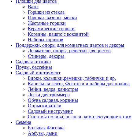
Плошки для цветов
Вазы
Горшки из стекла
Горшки, вазоны, миски
Жестяные горшки
Керамические горшки
Корзины, кашпо с коковитой
Наборы горшков
Поддержки, опоры для комнатных цветов и декоры
Держатели, опоры, решетки для цветов
Стикеры, декоры
Садовая техника
Пруды, бассейны
Садовый инструмент
Бирки, колышки,ремешки, таблички и др.
Капельная лента, Фитинги и наборы для полива
Лейки, ведра, канистры
Леска для триммера
Обувь садовая, корзины
Опрыскиватели
Садовый инструмент
Системы полива, шланги, комплектующие к ним
Семена
Большая Фасовка
Арбузы, дыни