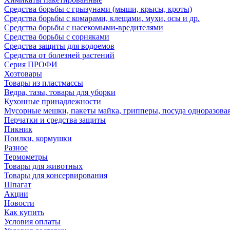
Средства борьбы с грызунами (мыши, крысы, кроты)
Средства борьбы с комарами, клещами, мухи, осы и др.
Средства борьбы с насекомыми-вредителями
Средства борьбы с сорняками
Средства защиты для водоемов
Средства от болезней растений
Серия ПРОФИ
Хозтовары
Товары из пластмассы
Ведра, тазы, товары для уборки
Кухонные принадлежности
Мусорные мешки, пакеты майка, грипперы, посуда одноразова
Перчатки и средства защиты
Пикник
Поилки, кормушки
Разное
Термометры
Товары для животных
Товары для консервирования
Шпагат
Акции
Новости
Как купить
Условия оплаты