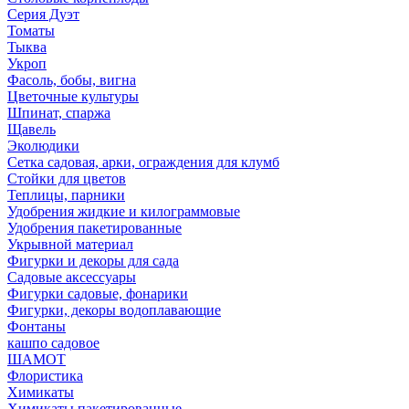
Серия Дуэт
Томаты
Тыква
Укроп
Фасоль, бобы, вигна
Цветочные культуры
Шпинат, спаржа
Щавель
Эколюдики
Сетка садовая, арки, ограждения для клумб
Стойки для цветов
Теплицы, парники
Удобрения жидкие и килограммовые
Удобрения пакетированные
Укрывной материал
Фигурки и декоры для сада
Садовые аксессуары
Фигурки садовые, фонарики
Фигурки, декоры водоплавающие
Фонтаны
кашпо садовое
ШАМОТ
Флористика
Химикаты
Химикаты пакетированные