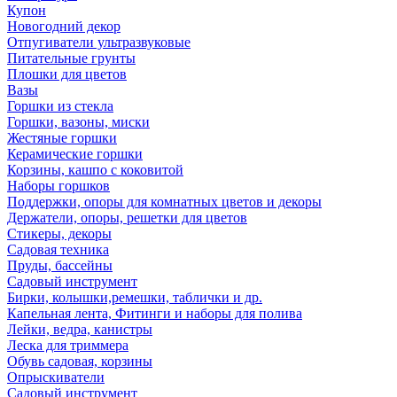
Купон
Новогодний декор
Отпугиватели ультразвуковые
Питательные грунты
Плошки для цветов
Вазы
Горшки из стекла
Горшки, вазоны, миски
Жестяные горшки
Керамические горшки
Корзины, кашпо с коковитой
Наборы горшков
Поддержки, опоры для комнатных цветов и декоры
Держатели, опоры, решетки для цветов
Стикеры, декоры
Садовая техника
Пруды, бассейны
Садовый инструмент
Бирки, колышки,ремешки, таблички и др.
Капельная лента, Фитинги и наборы для полива
Лейки, ведра, канистры
Леска для триммера
Обувь садовая, корзины
Опрыскиватели
Садовый инструмент