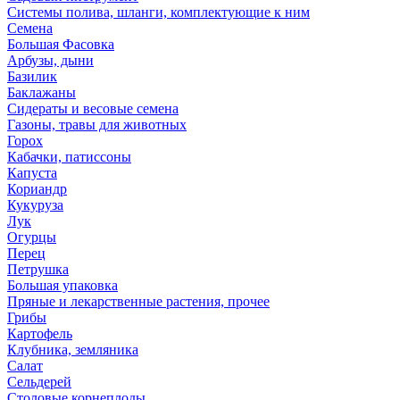
Системы полива, шланги, комплектующие к ним
Семена
Большая Фасовка
Арбузы, дыни
Базилик
Баклажаны
Сидераты и весовые семена
Газоны, травы для животных
Горох
Кабачки, патиссоны
Капуста
Кориандр
Кукуруза
Лук
Огурцы
Перец
Петрушка
Большая упаковка
Пряные и лекарственные растения, прочее
Грибы
Картофель
Клубника, земляника
Салат
Сельдерей
Столовые корнеплоды