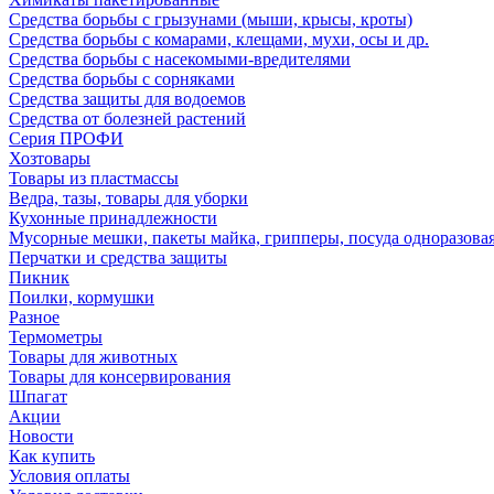
Средства борьбы с грызунами (мыши, крысы, кроты)
Средства борьбы с комарами, клещами, мухи, осы и др.
Средства борьбы с насекомыми-вредителями
Средства борьбы с сорняками
Средства защиты для водоемов
Средства от болезней растений
Серия ПРОФИ
Хозтовары
Товары из пластмассы
Ведра, тазы, товары для уборки
Кухонные принадлежности
Мусорные мешки, пакеты майка, грипперы, посуда одноразова
Перчатки и средства защиты
Пикник
Поилки, кормушки
Разное
Термометры
Товары для животных
Товары для консервирования
Шпагат
Акции
Новости
Как купить
Условия оплаты