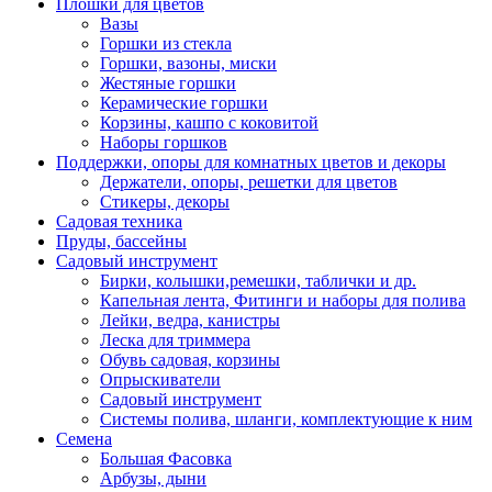
Плошки для цветов
Вазы
Горшки из стекла
Горшки, вазоны, миски
Жестяные горшки
Керамические горшки
Корзины, кашпо с коковитой
Наборы горшков
Поддержки, опоры для комнатных цветов и декоры
Держатели, опоры, решетки для цветов
Стикеры, декоры
Садовая техника
Пруды, бассейны
Садовый инструмент
Бирки, колышки,ремешки, таблички и др.
Капельная лента, Фитинги и наборы для полива
Лейки, ведра, канистры
Леска для триммера
Обувь садовая, корзины
Опрыскиватели
Садовый инструмент
Системы полива, шланги, комплектующие к ним
Семена
Большая Фасовка
Арбузы, дыни