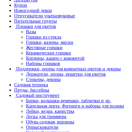
Купон
Новогодний декор
Отпугиватели ультразвуковые
Питательные грунты
Плошки для цветов
Вазы
Горшки из стекла
Горшки, вазоны, миски
Жестяные горшки
Керамические горшки
Корзины, кашпо с коковитой
Наборы горшков
Поддержки, опоры для комнатных цветов и декоры
Держатели, опоры, решетки для цветов
Стикеры, декоры
Садовая техника
Пруды, бассейны
Садовый инструмент
Бирки, колышки,ремешки, таблички и др.
Капельная лента, Фитинги и наборы для полива
Лейки, ведра, канистры
Леска для триммера
Обувь садовая, корзины
Опрыскиватели