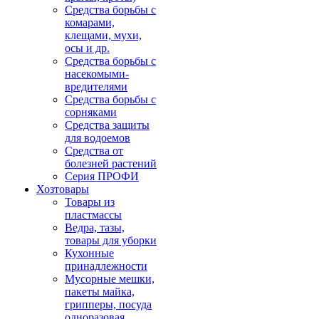
Средства борьбы с
комарами,
клещами, мухи,
осы и др.
Средства борьбы с
насекомыми-
вредителями
Средства борьбы с
сорняками
Средства защиты
для водоемов
Средства от
болезней растений
Серия ПРОФИ
Хозтовары
Товары из
пластмассы
Ведра, тазы,
товары для уборки
Кухонные
принадлежности
Мусорные мешки,
пакеты майка,
грипперы, посуда
одноразовая