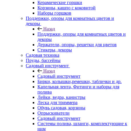
Керамические горшки
Корзины, кашпо с коковитой
Наборы горшков
Поддержки, опоры для комнатных цветов и
декоры
Назад
Поддержки, опоры для комнатных цветов и
декоры
Держатели, опоры, решетки для цветов
Стикеры, декоры
Садовая техника
Пруды, бассейны
Садовый инструмент
Назад
Садовый инструмент
Бирки, колышки,ремешки, таблички и др.
Капельная лента, Фитинги и наборы для
полива
Лейки, ведра, канистры
Леска для триммера
Обувь садовая, корзины
Опрыскиватели
Садовый инструмент
Системы полива, шланги, комплектующие к
ним