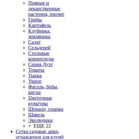
Пряные и
лекарственные
растения, прочее
Грибы
Картофель
Клубника,
земляника
Салат
Сельдерей
Столовые
корнеплоды
Серия Дуэт
Томаты
Тыква
Укроп
Фасоль, бобы,
вигна
Цветочные
культуры
Шпинат, спаржа
Щавель
Эколюдики
+ ЕЩЕ 22
Сетка садовая, арки,
ограждения для клумб