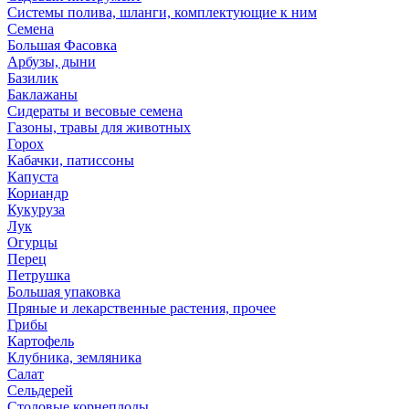
Системы полива, шланги, комплектующие к ним
Семена
Большая Фасовка
Арбузы, дыни
Базилик
Баклажаны
Сидераты и весовые семена
Газоны, травы для животных
Горох
Кабачки, патиссоны
Капуста
Кориандр
Кукуруза
Лук
Огурцы
Перец
Петрушка
Большая упаковка
Пряные и лекарственные растения, прочее
Грибы
Картофель
Клубника, земляника
Салат
Сельдерей
Столовые корнеплоды