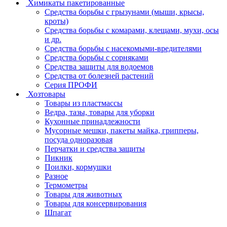
Химикаты пакетированные
Средства борьбы с грызунами (мыши, крысы,
кроты)
Средства борьбы с комарами, клещами, мухи, осы
и др.
Средства борьбы с насекомыми-вредителями
Средства борьбы с сорняками
Средства защиты для водоемов
Средства от болезней растений
Серия ПРОФИ
Хозтовары
Товары из пластмассы
Ведра, тазы, товары для уборки
Кухонные принадлежности
Мусорные мешки, пакеты майка, грипперы,
посуда одноразовая
Перчатки и средства защиты
Пикник
Поилки, кормушки
Разное
Термометры
Товары для животных
Товары для консервирования
Шпагат