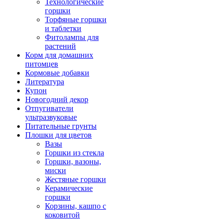
Технологические
горшки
Торфяные горшки
и таблетки
Фитолампы для
растений
Корм для домашних
питомцев
Кормовые добавки
Литература
Купон
Новогодний декор
Отпугиватели
ультразвуковые
Питательные грунты
Плошки для цветов
Вазы
Горшки из стекла
Горшки, вазоны,
миски
Жестяные горшки
Керамические
горшки
Корзины, кашпо с
коковитой