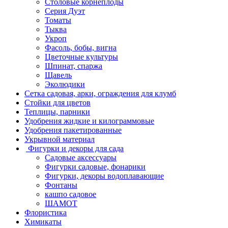
Столовые корнеплоды
Серия Дуэт
Томаты
Тыква
Укроп
Фасоль, бобы, вигна
Цветочные культуры
Шпинат, спаржа
Щавель
Эколюдики
Сетка садовая, арки, ограждения для клумб
Стойки для цветов
Теплицы, парники
Удобрения жидкие и килограммовые
Удобрения пакетированные
Укрывной материал
Фигурки и декоры для сада
Садовые аксессуары
Фигурки садовые, фонарики
Фигурки, декоры водоплавающие
Фонтаны
кашпо садовое
ШАМОТ
Флористика
Химикаты