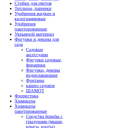
Стойки для цветов
Теплицы, парники
Удобрения жидкие и
килограммовые
Удобрения
пакетированные
Укрывной материал
Фигурки и декоры для
сада
Садовые
аксессуары
Фигурки садовые,
фонарики
Фигурки, декоры
водоплавающие
Фонтаны
кашпо садовое
ШАМОТ
Флористика
Химикаты
Химикаты
пакетированные
Средства борьбы с
грызунами (мыши,
крысы, кроты)