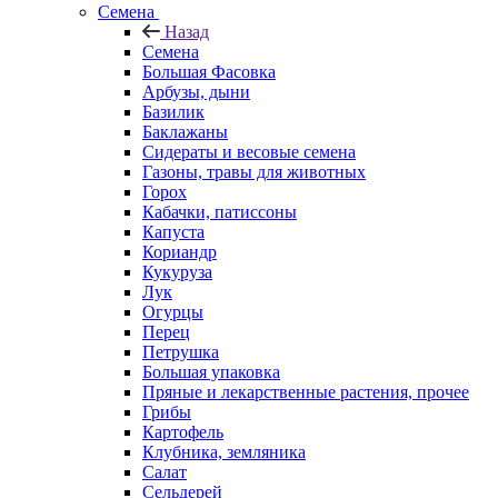
Семена
Назад
Семена
Большая Фасовка
Арбузы, дыни
Базилик
Баклажаны
Сидераты и весовые семена
Газоны, травы для животных
Горох
Кабачки, патиссоны
Капуста
Кориандр
Кукуруза
Лук
Огурцы
Перец
Петрушка
Большая упаковка
Пряные и лекарственные растения, прочее
Грибы
Картофель
Клубника, земляника
Салат
Сельдерей