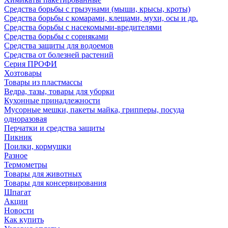
Средства борьбы с грызунами (мыши, крысы, кроты)
Средства борьбы с комарами, клещами, мухи, осы и др.
Средства борьбы с насекомыми-вредителями
Средства борьбы с сорняками
Средства защиты для водоемов
Средства от болезней растений
Серия ПРОФИ
Хозтовары
Товары из пластмассы
Ведра, тазы, товары для уборки
Кухонные принадлежности
Мусорные мешки, пакеты майка, грипперы, посуда
одноразовая
Перчатки и средства защиты
Пикник
Поилки, кормушки
Разное
Термометры
Товары для животных
Товары для консервирования
Шпагат
Акции
Новости
Как купить