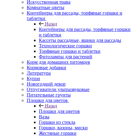
Искусственная трава
Комнатные цветы
Контейнеры для рассады, торфяные горшки и
таблетки
Назад
Контейнеры для рассады, торфяные горшки
и таблетки
Кассеты рассадные, ящики для рассады
Технологические горшки
Торфяные горшки и таблетки
Фитолампы для растений
Корм для домашних питомцев
Кормовые добавки
Литература
Купон
Новогодний декор
Отпугиватели ультразвуковые
Питательные грунты
Плошки для цветов
Назад
Плошки для цветов
Вазы
Горшки из стекла
Горшки, вазоны, миски
Жестяные горшки