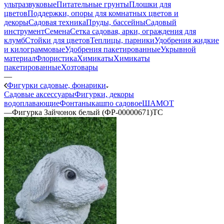
ультразвуковые
Питательные грунты
Плошки для
цветов
Поддержки, опоры для комнатных цветов и
декоры
Садовая техника
Пруды, бассейны
Садовый
инструмент
Семена
Сетка садовая, арки, ограждения для
клумб
Стойки для цветов
Теплицы, парники
Удобрения жидкие
и килограммовые
Удобрения пакетированные
Укрывной
материал
Флористика
Химикаты
Химикаты
пакетированные
Хозтовары
—
Фигурки садовые, фонарики
Садовые аксессуары
Фигурки, декоры
водоплавающие
Фонтаны
кашпо садовое
ШАМОТ
—
Фигурка Зайчонок белый (ФР-00000671)ТС