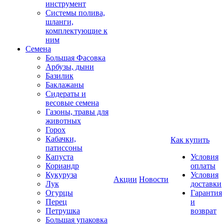
инструмент
Системы полива,
шланги,
комплектующие к
ним
Семена
Большая Фасовка
Арбузы, дыни
Базилик
Баклажаны
Сидераты и
весовые семена
Газоны, травы для
животных
Горох
Кабачки,
Как купить
патиссоны
Капуста
Условия
Кориандр
оплаты
Кукуруза
Условия
Акции
Новости
Лук
доставки
Огурцы
Гарантия
Перец
и
Петрушка
возврат
Большая упаковка