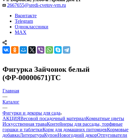
2667655@sredi-cvetov-vrn.ru
Вконтакте
Telegram
Одноклассники
MAX
Фигурка Зайчонок белый
(ФР-00000671)ТС
Главная
—
Каталог
—
Фигурки и декоры для сада
АКЦИЯ
Весовой посадочный материал
Комнатные цветы
Искусственная трава
Контейнеры для рассады, торфяные
горшки и таблетки
Корм для домашних питомцев
Кормовые
добавки
Литература
Купон
Новогодний декор
Отпугиватели