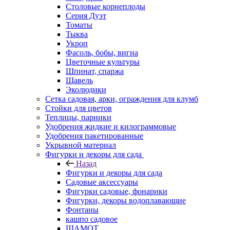
Столовые корнеплоды
Серия Дуэт
Томаты
Тыква
Укроп
Фасоль, бобы, вигна
Цветочные культуры
Шпинат, спаржа
Щавель
Эколюдики
Сетка садовая, арки, ограждения для клумб
Стойки для цветов
Теплицы, парники
Удобрения жидкие и килограммовые
Удобрения пакетированные
Укрывной материал
Фигурки и декоры для сада
Назад
Фигурки и декоры для сада
Садовые аксессуары
Фигурки садовые, фонарики
Фигурки, декоры водоплавающие
Фонтаны
кашпо садовое
ШАМОТ