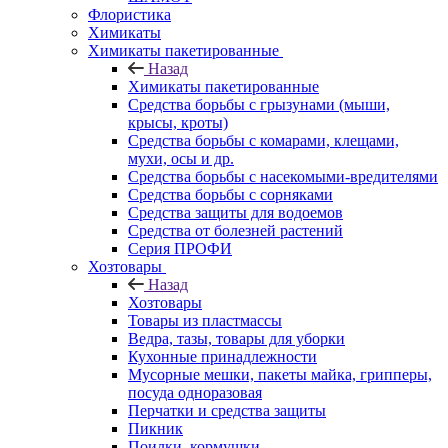
Флористика
Химикаты
Химикаты пакетированные
Назад
Химикаты пакетированные
Средства борьбы с грызунами (мыши,
крысы, кроты)
Средства борьбы с комарами, клещами,
мухи, осы и др.
Средства борьбы с насекомыми-вредителями
Средства борьбы с сорняками
Средства защиты для водоемов
Средства от болезней растений
Серия ПРОФИ
Хозтовары
Назад
Хозтовары
Товары из пластмассы
Ведра, тазы, товары для уборки
Кухонные принадлежности
Мусорные мешки, пакеты майка, грипперы,
посуда одноразовая
Перчатки и средства защиты
Пикник
Поилки, кормушки