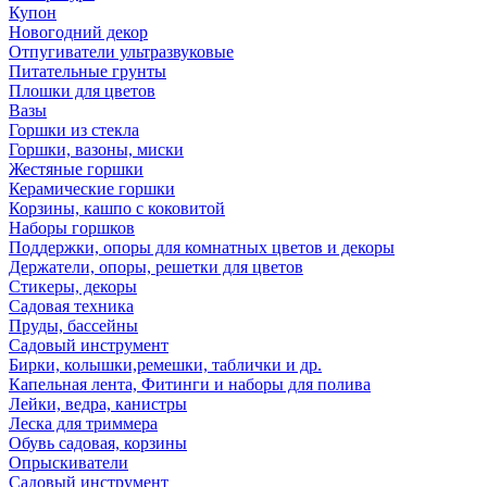
Купон
Новогодний декор
Отпугиватели ультразвуковые
Питательные грунты
Плошки для цветов
Вазы
Горшки из стекла
Горшки, вазоны, миски
Жестяные горшки
Керамические горшки
Корзины, кашпо с коковитой
Наборы горшков
Поддержки, опоры для комнатных цветов и декоры
Держатели, опоры, решетки для цветов
Стикеры, декоры
Садовая техника
Пруды, бассейны
Садовый инструмент
Бирки, колышки,ремешки, таблички и др.
Капельная лента, Фитинги и наборы для полива
Лейки, ведра, канистры
Леска для триммера
Обувь садовая, корзины
Опрыскиватели
Садовый инструмент