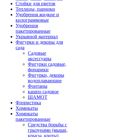
Стойки для цветов
Теплицы, парники
Удобрения жидкие и
килограммовые
Удобрения
пакетированные
Укрывной материал
Фигурки и декоры для
сада
Садовые
аксессуары
Фигурки садовые,
фонарики
Фигурки, декоры
водоплавающие
Фонтаны
кашпо садовое
ШАМОТ
Флористика
Химикаты
Химикаты
пакетированные
Средства борьбы с
грызунами (мыши,
крысы, кроты)