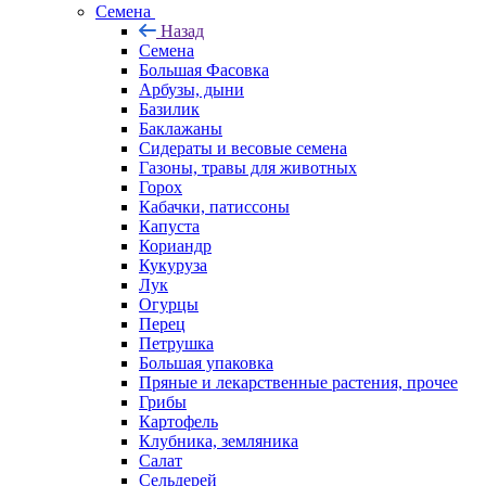
Семена
Назад
Семена
Большая Фасовка
Арбузы, дыни
Базилик
Баклажаны
Сидераты и весовые семена
Газоны, травы для животных
Горох
Кабачки, патиссоны
Капуста
Кориандр
Кукуруза
Лук
Огурцы
Перец
Петрушка
Большая упаковка
Пряные и лекарственные растения, прочее
Грибы
Картофель
Клубника, земляника
Салат
Сельдерей