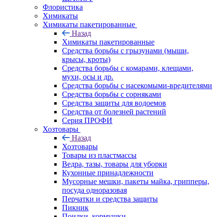
Флористика
Химикаты
Химикаты пакетированные
Назад
Химикаты пакетированные
Средства борьбы с грызунами (мыши,
крысы, кроты)
Средства борьбы с комарами, клещами,
мухи, осы и др.
Средства борьбы с насекомыми-вредителями
Средства борьбы с сорняками
Средства защиты для водоемов
Средства от болезней растений
Серия ПРОФИ
Хозтовары
Назад
Хозтовары
Товары из пластмассы
Ведра, тазы, товары для уборки
Кухонные принадлежности
Мусорные мешки, пакеты майка, грипперы,
посуда одноразовая
Перчатки и средства защиты
Пикник
Поилки, кормушки