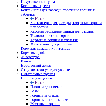
Искусственная трава
Комнатные цветы
Контейнеры для рассады, торфяные горшки и
таблетки
Назад
Контейнеры для рассады, торфяные горшки
и таблетки
Кассеты рассадные, ящики для рассады
Технологические горшки
Торфяные горшки и таблетки
Фитолампы для растений
Корм для домашних питомцев
Кормовые добавки
Литература
Купон
Новогодний декор
Отпугиватели ультразвуковые
Питательные грунты
Плошки для цветов
Назад
Плошки для цветов
Вазы
Горшки из стекла
Горшки, вазоны, миски
Жестяные горшки