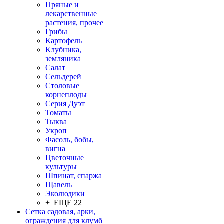
Пряные и
лекарственные
растения, прочее
Грибы
Картофель
Клубника,
земляника
Салат
Сельдерей
Столовые
корнеплоды
Серия Дуэт
Томаты
Тыква
Укроп
Фасоль, бобы,
вигна
Цветочные
культуры
Шпинат, спаржа
Щавель
Эколюдики
+ ЕЩЕ 22
Сетка садовая, арки,
ограждения для клумб