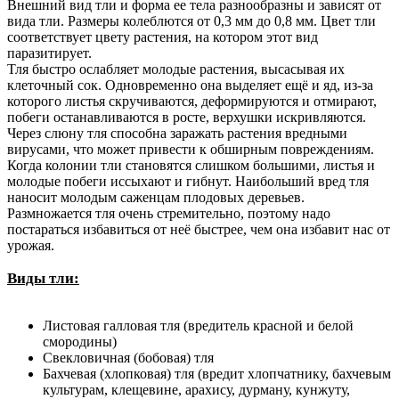
Внешний вид тли и форма ее тела разнообразны и зависят от
вида тли. Размеры колеблются от 0,3 мм до 0,8 мм. Цвет тли
соответствует цвету растения, на котором этот вид
паразитирует.
Тля быстро ослабляет молодые растения, высасывая их
клеточный сок. Одновременно она выделяет ещё и яд, из-за
которого листья скручиваются, деформируются и отмирают,
побеги останавливаются в росте, верхушки искривляются.
Через слюну тля способна заражать растения вредными
вирусами, что может привести к обширным повреждениям.
Когда колонии тли становятся слишком большими, листья и
молодые побеги иссыхают и гибнут. Наибольший вред тля
наносит молодым саженцам плодовых деревьев.
Размножается тля очень стремительно, поэтому надо
постараться избавиться от неё быстрее, чем она избавит нас от
урожая.
Виды тли:
Листовая галловая тля (вредитель красной и белой
смородины)
Свекловичная (бобовая) тля
Бахчевая (хлопковая) тля (вредит хлопчатнику, бахчевым
культурам, клещевине, арахису, дурману, кунжуту,