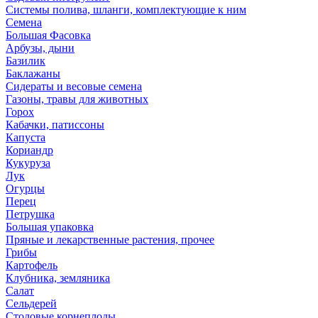
Системы полива, шланги, комплектующие к ним
Семена
Большая Фасовка
Арбузы, дыни
Базилик
Баклажаны
Сидераты и весовые семена
Газоны, травы для животных
Горох
Кабачки, патиссоны
Капуста
Кориандр
Кукуруза
Лук
Огурцы
Перец
Петрушка
Большая упаковка
Пряные и лекарственные растения, прочее
Грибы
Картофель
Клубника, земляника
Салат
Сельдерей
Столовые корнеплоды