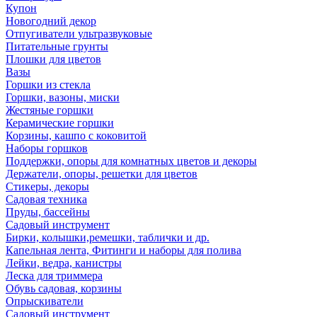
Купон
Новогодний декор
Отпугиватели ультразвуковые
Питательные грунты
Плошки для цветов
Вазы
Горшки из стекла
Горшки, вазоны, миски
Жестяные горшки
Керамические горшки
Корзины, кашпо с коковитой
Наборы горшков
Поддержки, опоры для комнатных цветов и декоры
Держатели, опоры, решетки для цветов
Стикеры, декоры
Садовая техника
Пруды, бассейны
Садовый инструмент
Бирки, колышки,ремешки, таблички и др.
Капельная лента, Фитинги и наборы для полива
Лейки, ведра, канистры
Леска для триммера
Обувь садовая, корзины
Опрыскиватели
Садовый инструмент