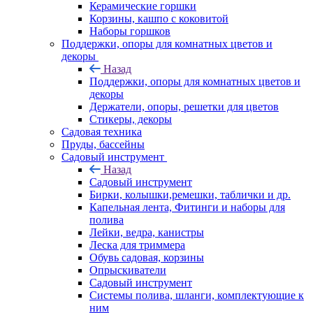
Керамические горшки
Корзины, кашпо с коковитой
Наборы горшков
Поддержки, опоры для комнатных цветов и
декоры
Назад
Поддержки, опоры для комнатных цветов и
декоры
Держатели, опоры, решетки для цветов
Стикеры, декоры
Садовая техника
Пруды, бассейны
Садовый инструмент
Назад
Садовый инструмент
Бирки, колышки,ремешки, таблички и др.
Капельная лента, Фитинги и наборы для
полива
Лейки, ведра, канистры
Леска для триммера
Обувь садовая, корзины
Опрыскиватели
Садовый инструмент
Системы полива, шланги, комплектующие к
ним