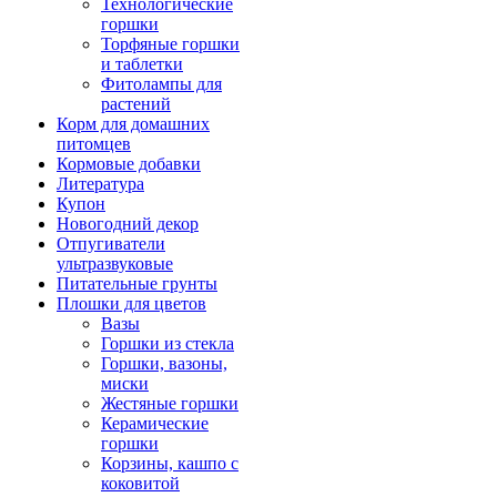
Технологические
горшки
Торфяные горшки
и таблетки
Фитолампы для
растений
Корм для домашних
питомцев
Кормовые добавки
Литература
Купон
Новогодний декор
Отпугиватели
ультразвуковые
Питательные грунты
Плошки для цветов
Вазы
Горшки из стекла
Горшки, вазоны,
миски
Жестяные горшки
Керамические
горшки
Корзины, кашпо с
коковитой