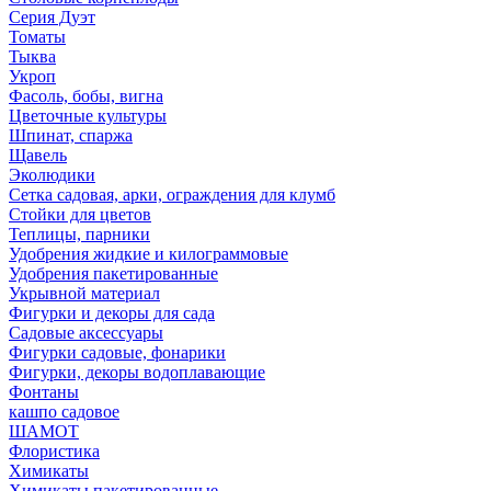
Серия Дуэт
Томаты
Тыква
Укроп
Фасоль, бобы, вигна
Цветочные культуры
Шпинат, спаржа
Щавель
Эколюдики
Сетка садовая, арки, ограждения для клумб
Стойки для цветов
Теплицы, парники
Удобрения жидкие и килограммовые
Удобрения пакетированные
Укрывной материал
Фигурки и декоры для сада
Садовые аксессуары
Фигурки садовые, фонарики
Фигурки, декоры водоплавающие
Фонтаны
кашпо садовое
ШАМОТ
Флористика
Химикаты
Химикаты пакетированные