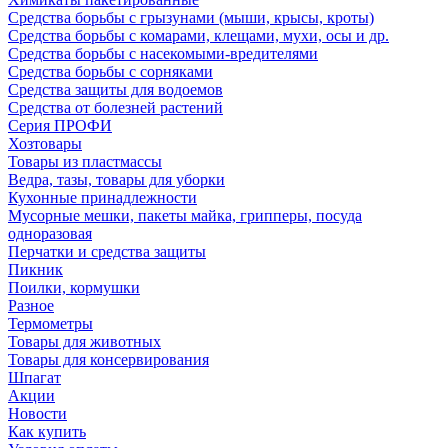
Средства борьбы с грызунами (мыши, крысы, кроты)
Средства борьбы с комарами, клещами, мухи, осы и др.
Средства борьбы с насекомыми-вредителями
Средства борьбы с сорняками
Средства защиты для водоемов
Средства от болезней растений
Серия ПРОФИ
Хозтовары
Товары из пластмассы
Ведра, тазы, товары для уборки
Кухонные принадлежности
Мусорные мешки, пакеты майка, грипперы, посуда
одноразовая
Перчатки и средства защиты
Пикник
Поилки, кормушки
Разное
Термометры
Товары для животных
Товары для консервирования
Шпагат
Акции
Новости
Как купить