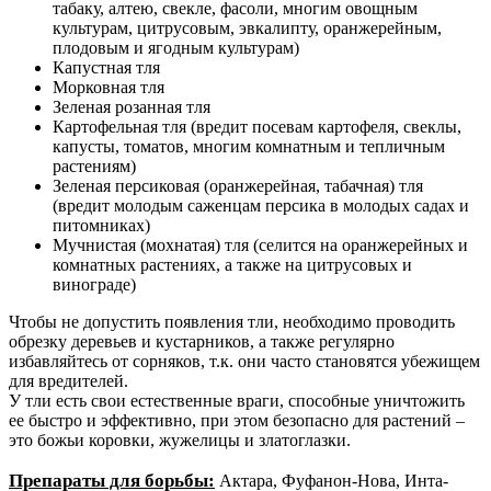
табаку, алтею, свекле, фасоли, многим овощным
культурам, цитрусовым, эвкалипту, оранжерейным,
плодовым и ягодным культурам)
Капустная тля
Морковная тля
Зеленая розанная тля
Картофельная тля (вредит посевам картофеля, свеклы,
капусты, томатов, многим комнатным и тепличным
растениям)
Зеленая персиковая (оранжерейная, табачная) тля
(вредит молодым саженцам персика в молодых садах и
питомниках)
Мучнистая (мохнатая) тля (селится на оранжерейных и
комнатных растениях, а также на цитрусовых и
винограде)
Чтобы не допустить появления тли, необходимо проводить
обрезку деревьев и кустарников, а также регулярно
избавляйтесь от сорняков, т.к. они часто становятся убежищем
для вредителей.
У тли есть свои естественные враги, способные уничтожить
ее быстро и эффективно, при этом безопасно для растений –
это божьи коровки, жужелицы и златоглазки.
Препараты для борьбы:
Актара, Фуфанон-Нова, Инта-