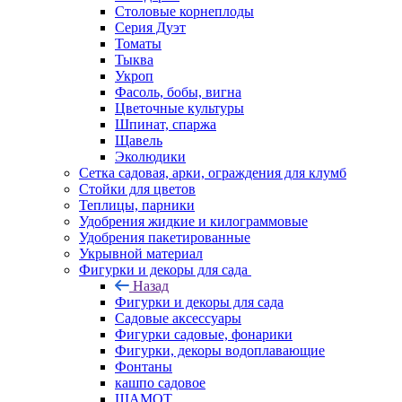
Столовые корнеплоды
Серия Дуэт
Томаты
Тыква
Укроп
Фасоль, бобы, вигна
Цветочные культуры
Шпинат, спаржа
Щавель
Эколюдики
Сетка садовая, арки, ограждения для клумб
Стойки для цветов
Теплицы, парники
Удобрения жидкие и килограммовые
Удобрения пакетированные
Укрывной материал
Фигурки и декоры для сада
Назад
Фигурки и декоры для сада
Садовые аксессуары
Фигурки садовые, фонарики
Фигурки, декоры водоплавающие
Фонтаны
кашпо садовое
ШАМОТ