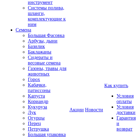
инструмент
Системы полива,
шланги,
комплектующие к
ним
Семена
Большая Фасовка
Арбузы, дыни
Базилик
Баклажаны
Сидераты и
весовые семена
Газоны, травы для
животных
Горох
Кабачки,
Как купить
патиссоны
Капуста
Условия
Кориандр
оплаты
Кукуруза
Условия
Акции
Новости
Лук
доставки
Огурцы
Гарантия
Перец
и
Петрушка
возврат
Большая упаковка