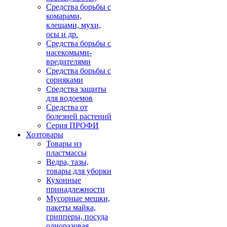
Средства борьбы с
комарами,
клещами, мухи,
осы и др.
Средства борьбы с
насекомыми-
вредителями
Средства борьбы с
сорняками
Средства защиты
для водоемов
Средства от
болезней растений
Серия ПРОФИ
Хозтовары
Товары из
пластмассы
Ведра, тазы,
товары для уборки
Кухонные
принадлежности
Мусорные мешки,
пакеты майка,
грипперы, посуда
одноразовая