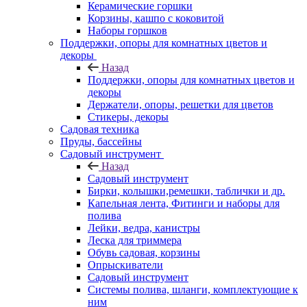
Керамические горшки
Корзины, кашпо с коковитой
Наборы горшков
Поддержки, опоры для комнатных цветов и
декоры
Назад
Поддержки, опоры для комнатных цветов и
декоры
Держатели, опоры, решетки для цветов
Стикеры, декоры
Садовая техника
Пруды, бассейны
Садовый инструмент
Назад
Садовый инструмент
Бирки, колышки,ремешки, таблички и др.
Капельная лента, Фитинги и наборы для
полива
Лейки, ведра, канистры
Леска для триммера
Обувь садовая, корзины
Опрыскиватели
Садовый инструмент
Системы полива, шланги, комплектующие к
ним