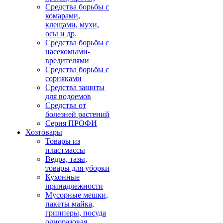
Средства борьбы с
комарами,
клещами, мухи,
осы и др.
Средства борьбы с
насекомыми-
вредителями
Средства борьбы с
сорняками
Средства защиты
для водоемов
Средства от
болезней растений
Серия ПРОФИ
Хозтовары
Товары из
пластмассы
Ведра, тазы,
товары для уборки
Кухонные
принадлежности
Мусорные мешки,
пакеты майка,
грипперы, посуда
одноразовая