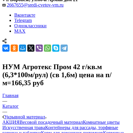
2667655@sredi-cvetov-vrn.ru
Вконтакте
Telegram
Одноклассники
MAX
НУМ Агротекс Пром 42 г/кв.м
(6,3*100м/рул) (св 1,6м) цена на п/
м=166,35 руб
Главная
—
Каталог
—
Укрывной материал
АКЦИЯ
Весовой посадочный материал
Комнатные цветы
Искусственная трава
Контейнеры для рассады, торфяные
горшки и таблетки
Корм для домашних питомцев
Кормовые