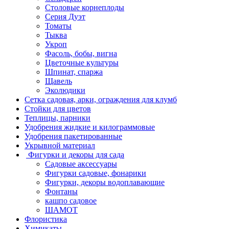
Столовые корнеплоды
Серия Дуэт
Томаты
Тыква
Укроп
Фасоль, бобы, вигна
Цветочные культуры
Шпинат, спаржа
Щавель
Эколюдики
Сетка садовая, арки, ограждения для клумб
Стойки для цветов
Теплицы, парники
Удобрения жидкие и килограммовые
Удобрения пакетированные
Укрывной материал
Фигурки и декоры для сада
Садовые аксессуары
Фигурки садовые, фонарики
Фигурки, декоры водоплавающие
Фонтаны
кашпо садовое
ШАМОТ
Флористика
Химикаты