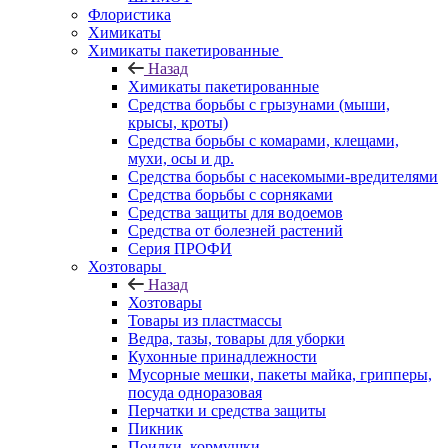
Флористика
Химикаты
Химикаты пакетированные
Назад
Химикаты пакетированные
Средства борьбы с грызунами (мыши,
крысы, кроты)
Средства борьбы с комарами, клещами,
мухи, осы и др.
Средства борьбы с насекомыми-вредителями
Средства борьбы с сорняками
Средства защиты для водоемов
Средства от болезней растений
Серия ПРОФИ
Хозтовары
Назад
Хозтовары
Товары из пластмассы
Ведра, тазы, товары для уборки
Кухонные принадлежности
Мусорные мешки, пакеты майка, грипперы,
посуда одноразовая
Перчатки и средства защиты
Пикник
Поилки, кормушки