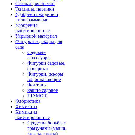
Стойки для цветов
Теплицы, парники
Удобрения жидкие и
килограммовые
Удобрения
пакетированные
Укрывной материал
Фигурки и декоры для
сада
Садовые
аксессуары
Фигурки садовые,
фонарики
Фигурки, декоры
водоплавающие
Фонтаны
кашпо садовое
ШАМОТ
Флористика
Химикаты
Химикаты
пакетированные
Средства борьбы с
грызунами (мыши,
крысы, кроты)