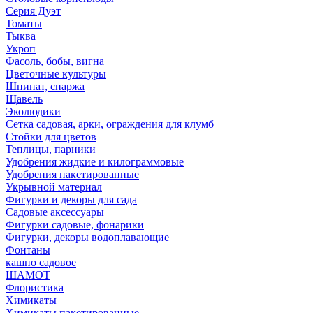
Серия Дуэт
Томаты
Тыква
Укроп
Фасоль, бобы, вигна
Цветочные культуры
Шпинат, спаржа
Щавель
Эколюдики
Сетка садовая, арки, ограждения для клумб
Стойки для цветов
Теплицы, парники
Удобрения жидкие и килограммовые
Удобрения пакетированные
Укрывной материал
Фигурки и декоры для сада
Садовые аксессуары
Фигурки садовые, фонарики
Фигурки, декоры водоплавающие
Фонтаны
кашпо садовое
ШАМОТ
Флористика
Химикаты
Химикаты пакетированные