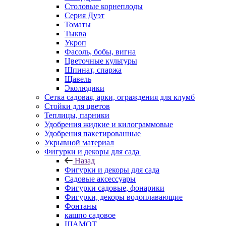
Столовые корнеплоды
Серия Дуэт
Томаты
Тыква
Укроп
Фасоль, бобы, вигна
Цветочные культуры
Шпинат, спаржа
Щавель
Эколюдики
Сетка садовая, арки, ограждения для клумб
Стойки для цветов
Теплицы, парники
Удобрения жидкие и килограммовые
Удобрения пакетированные
Укрывной материал
Фигурки и декоры для сада
Назад
Фигурки и декоры для сада
Садовые аксессуары
Фигурки садовые, фонарики
Фигурки, декоры водоплавающие
Фонтаны
кашпо садовое
ШАМОТ