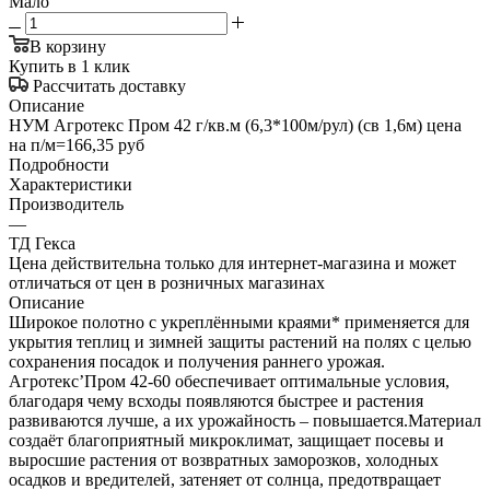
Мало
В корзину
Купить в 1 клик
Рассчитать доставку
Описание
НУМ Агротекс Пром 42 г/кв.м (6,3*100м/рул) (св 1,6м) цена
на п/м=166,35 руб
Подробности
Характеристики
Производитель
—
ТД Гекса
Цена действительна только для интернет-магазина и может
отличаться от цен в розничных магазинах
Описание
Широкое полотно с укреплёнными краями* применяется для
укрытия теплиц и зимней защиты растений на полях с целью
сохранения посадок и получения раннего урожая.
Агротекс’Пром 42-60 обеспечивает оптимальные условия,
благодаря чему всходы появляются быстрее и растения
развиваются лучше, а их урожайность – повышается.Материал
создаёт благоприятный микроклимат, защищает посевы и
выросшие растения от возвратных заморозков, холодных
осадков и вредителей, затеняет от солнца, предотвращает