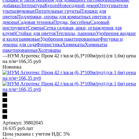
добавки
Литература
Купон
Новогодний декор
Отпугиватели
ультразвуковые
Питательные грунты
Плошки для
цветов
Поддержки, опоры для комнатных цветов и
декоры
Садовая техника
Пруды, бассейны
Садовый
инструмент
Семена
Сетка садовая, арки, ограждения для
клумб
Стойки для цветов
Теплицы, парники
Удобрения жидкие
и килограммовые
Удобрения пакетированные
Фигурки и
декоры для сада
Флористика
Химикаты
Химикаты
пакетированные
Хозтовары
—
НУМ Агротекс Пром 42 г/кв.м (6,3*100м/рул) (св 1,6м) цена
на п/м=166,35 руб
Новинка
Артикул:
39802045
16 635
руб.
/шт
Цена указана с учетом НДС 5%