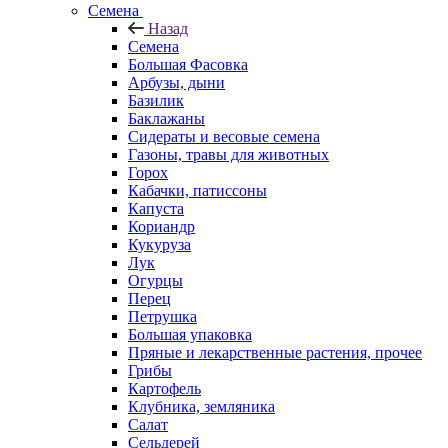
Семена
Назад
Семена
Большая Фасовка
Арбузы, дыни
Базилик
Баклажаны
Сидераты и весовые семена
Газоны, травы для животных
Горох
Кабачки, патиссоны
Капуста
Кориандр
Кукуруза
Лук
Огурцы
Перец
Петрушка
Большая упаковка
Пряные и лекарственные растения, прочее
Грибы
Картофель
Клубника, земляника
Салат
Сельдерей