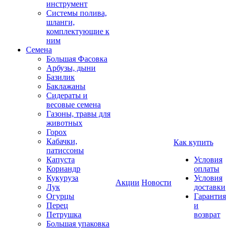
инструмент
Системы полива,
шланги,
комплектующие к
ним
Семена
Большая Фасовка
Арбузы, дыни
Базилик
Баклажаны
Сидераты и
весовые семена
Газоны, травы для
животных
Горох
Кабачки,
Как купить
патиссоны
Капуста
Условия
Кориандр
оплаты
Кукуруза
Условия
Акции
Новости
Лук
доставки
Огурцы
Гарантия
Перец
и
Петрушка
возврат
Большая упаковка