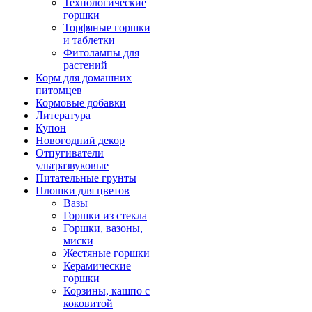
Технологические
горшки
Торфяные горшки
и таблетки
Фитолампы для
растений
Корм для домашних
питомцев
Кормовые добавки
Литература
Купон
Новогодний декор
Отпугиватели
ультразвуковые
Питательные грунты
Плошки для цветов
Вазы
Горшки из стекла
Горшки, вазоны,
миски
Жестяные горшки
Керамические
горшки
Корзины, кашпо с
коковитой