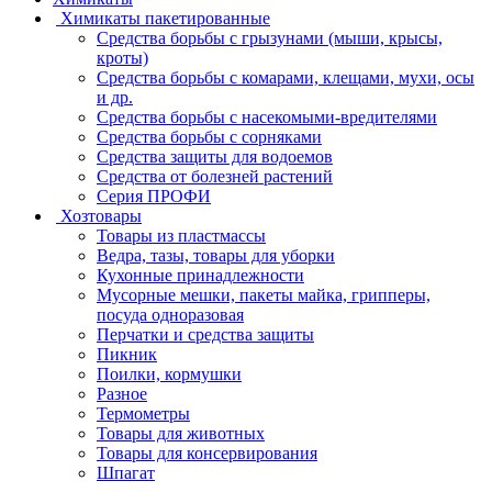
Химикаты пакетированные
Средства борьбы с грызунами (мыши, крысы,
кроты)
Средства борьбы с комарами, клещами, мухи, осы
и др.
Средства борьбы с насекомыми-вредителями
Средства борьбы с сорняками
Средства защиты для водоемов
Средства от болезней растений
Серия ПРОФИ
Хозтовары
Товары из пластмассы
Ведра, тазы, товары для уборки
Кухонные принадлежности
Мусорные мешки, пакеты майка, грипперы,
посуда одноразовая
Перчатки и средства защиты
Пикник
Поилки, кормушки
Разное
Термометры
Товары для животных
Товары для консервирования
Шпагат