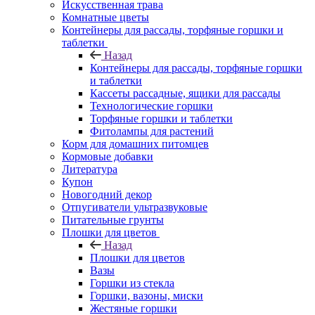
Искусственная трава
Комнатные цветы
Контейнеры для рассады, торфяные горшки и
таблетки
Назад
Контейнеры для рассады, торфяные горшки
и таблетки
Кассеты рассадные, ящики для рассады
Технологические горшки
Торфяные горшки и таблетки
Фитолампы для растений
Корм для домашних питомцев
Кормовые добавки
Литература
Купон
Новогодний декор
Отпугиватели ультразвуковые
Питательные грунты
Плошки для цветов
Назад
Плошки для цветов
Вазы
Горшки из стекла
Горшки, вазоны, миски
Жестяные горшки