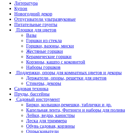
Литература
Купон
Новогодний декор
Отпугиватели ультразвуковые
Питательные грунты
Плошки для цветов
Вазы
Горшки из стекла
Горшки, вазоны, миски
Жестяные горшки
Керамические горшки
Корзины, кашпо с коковитой
Наборы горшков
Поддержки, опоры для комнатных цветов и декоры
Держатели, опоры, решетки для цветов
Стикеры, декоры
Садовая техника
Пруды, бассейны
Садовый инструмент
Бирки, колышки,ремешки, таблички и др.
Капельная лента, Фитинги и наборы для полива
Лейки, ведра, канистры
Леска для триммера
Обувь садовая, корзины
Опрыскиватели