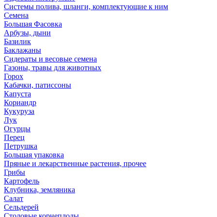
Системы полива, шланги, комплектующие к ним
Семена
Большая Фасовка
Арбузы, дыни
Базилик
Баклажаны
Сидераты и весовые семена
Газоны, травы для животных
Горох
Кабачки, патиссоны
Капуста
Кориандр
Кукуруза
Лук
Огурцы
Перец
Петрушка
Большая упаковка
Пряные и лекарственные растения, прочее
Грибы
Картофель
Клубника, земляника
Салат
Сельдерей
Столовые корнеплоды