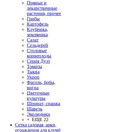
Пряные и
лекарственные
растения, прочее
Грибы
Картофель
Клубника,
земляника
Салат
Сельдерей
Столовые
корнеплоды
Серия Дуэт
Томаты
Тыква
Укроп
Фасоль, бобы,
вигна
Цветочные
культуры
Шпинат, спаржа
Щавель
Эколюдики
+ ЕЩЕ 22
Сетка садовая, арки,
ограждения для клумб