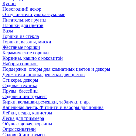
Купон
Новогодний декор
Отпугиватели ультразвуковые
Питательные грунты
Плошки для цветов
Вазы
Горшки из стекла
Горшки, вазоны, миски
Жестяные горшки
Керамические горшки
Корзины, кашпо с коковитой
Наборы горшков
Поддержки, опоры для комнатных цветов и декоры
Держатели, опоры, решетки для цветов
Стикеры, декоры
Садовая техника
Пруды, бассейны
Садовый инструмент
Бирки, колышки,ремешки, таблички и др.
Капельная лента, Фитинги и наборы для полива
Лейки, ведра, канистры
Леска для триммера
Обувь садовая, корзины
Опрыскиватели
Садовый инструмент