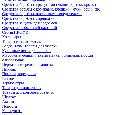
Средства борьбы с грызунами (мыши, крысы, кроты)
Средства борьбы с комарами, клещами, мухи, осы и др.
Средства борьбы с насекомыми-вредителями
Средства борьбы с сорняками
Средства защиты для водоемов
Средства от болезней растений
Серия ПРОФИ
Хозтовары
Товары из пластмассы
Ведра, тазы, товары для уборки
Кухонные принадлежности
Мусорные мешки, пакеты майка, грипперы, посуда
одноразовая
Перчатки и средства защиты
Пикник
Поилки, кормушки
Разное
Термометры
Товары для животных
Товары для консервирования
Шпагат
Акции
Новости
Как купить