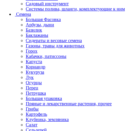
Садовый инструмент
Системы полива, шланги, комплектующие к ним
Семена
Большая Фасовка
Арбузы, дыни
Базилик
Баклажаны
Сидераты и весовые семена
Газоны, травы для животных
Горох
Кабачки, патиссоны
Капуста
Кориандр
Кукуруза
Лук
Огурцы
Перец
Петрушка
Большая упаковка
Пряные и лекарственные растения, прочее
Грибы
Картофель
Клубника, земляника
Салат
Сельдерей