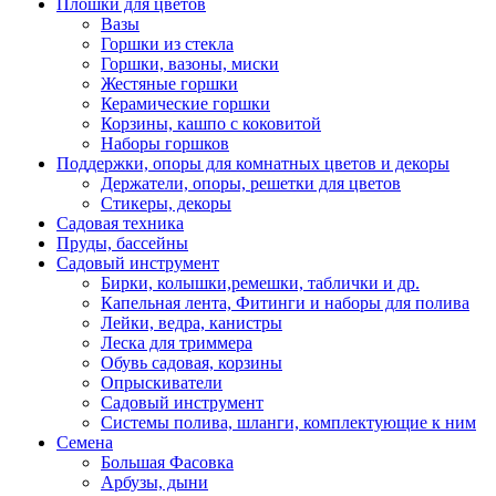
Плошки для цветов
Вазы
Горшки из стекла
Горшки, вазоны, миски
Жестяные горшки
Керамические горшки
Корзины, кашпо с коковитой
Наборы горшков
Поддержки, опоры для комнатных цветов и декоры
Держатели, опоры, решетки для цветов
Стикеры, декоры
Садовая техника
Пруды, бассейны
Садовый инструмент
Бирки, колышки,ремешки, таблички и др.
Капельная лента, Фитинги и наборы для полива
Лейки, ведра, канистры
Леска для триммера
Обувь садовая, корзины
Опрыскиватели
Садовый инструмент
Системы полива, шланги, комплектующие к ним
Семена
Большая Фасовка
Арбузы, дыни