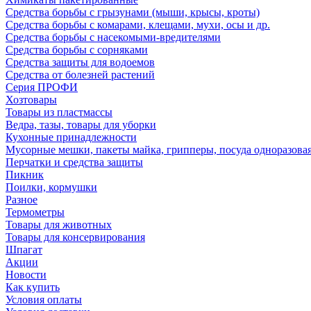
Средства борьбы с грызунами (мыши, крысы, кроты)
Средства борьбы с комарами, клещами, мухи, осы и др.
Средства борьбы с насекомыми-вредителями
Средства борьбы с сорняками
Средства защиты для водоемов
Средства от болезней растений
Серия ПРОФИ
Хозтовары
Товары из пластмассы
Ведра, тазы, товары для уборки
Кухонные принадлежности
Мусорные мешки, пакеты майка, грипперы, посуда одноразова
Перчатки и средства защиты
Пикник
Поилки, кормушки
Разное
Термометры
Товары для животных
Товары для консервирования
Шпагат
Акции
Новости
Как купить
Условия оплаты