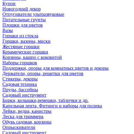
Купон
Новогодний декор
Отпугиватели ультразвуковые
Питательные грунты
Плошки для цветов
Вазы
Горшки из стекла
Горшки, вазоны, миски
Жестяные горшки
Керамические горшки
Корзины, кашпо с коковитой
Наборы горшков
Поддержки, опоры для комнатных цветов и декоры
Держатели, опоры, решетки для цветов
Стикеры, декоры
Садовая техника
Пруды, бассейны
Садовый инструмент
Бирки, колышки,ремешки, таблички и др.
Капельная лента, Фитинги и наборы для полива
Лейки, ведра, канистры
Леска для триммера
Обувь садовая, корзины
Опрыскиватели
Садовый инструмент