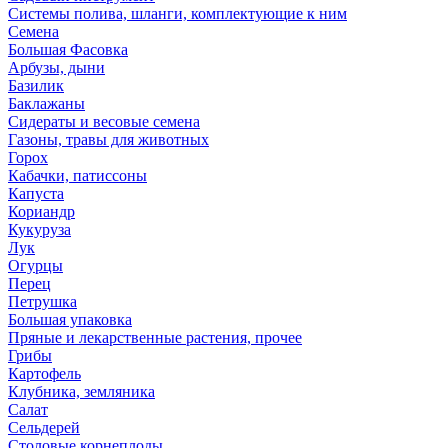
Системы полива, шланги, комплектующие к ним
Семена
Большая Фасовка
Арбузы, дыни
Базилик
Баклажаны
Сидераты и весовые семена
Газоны, травы для животных
Горох
Кабачки, патиссоны
Капуста
Кориандр
Кукуруза
Лук
Огурцы
Перец
Петрушка
Большая упаковка
Пряные и лекарственные растения, прочее
Грибы
Картофель
Клубника, земляника
Салат
Сельдерей
Столовые корнеплоды