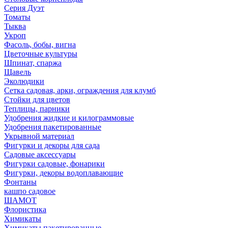
Серия Дуэт
Томаты
Тыква
Укроп
Фасоль, бобы, вигна
Цветочные культуры
Шпинат, спаржа
Щавель
Эколюдики
Сетка садовая, арки, ограждения для клумб
Стойки для цветов
Теплицы, парники
Удобрения жидкие и килограммовые
Удобрения пакетированные
Укрывной материал
Фигурки и декоры для сада
Садовые аксессуары
Фигурки садовые, фонарики
Фигурки, декоры водоплавающие
Фонтаны
кашпо садовое
ШАМОТ
Флористика
Химикаты
Химикаты пакетированные