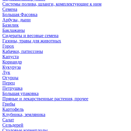
Системы полива, шланги, комплектующие к ним
Семена
Большая Фасовка
Арбузы, дыни
Базилик
Баклажаны
Сидераты и весовые семена
Газоны, травы для животных
Горох
Кабачки, патиссоны
Капуста
Кориандр
Кукуруза
Лук
Огурцы
Перец
Петрушка
Большая упаковка
Пряные и лекарственные растения, прочее
Грибы
Картофель
Клубника, земляника
Салат
Сельдерей
Столовые корнеплоды