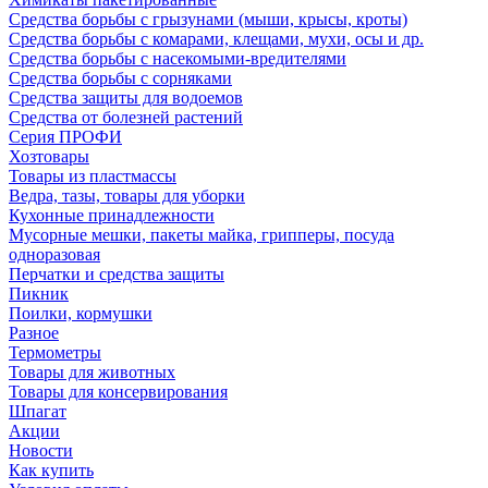
Средства борьбы с грызунами (мыши, крысы, кроты)
Средства борьбы с комарами, клещами, мухи, осы и др.
Средства борьбы с насекомыми-вредителями
Средства борьбы с сорняками
Средства защиты для водоемов
Средства от болезней растений
Серия ПРОФИ
Хозтовары
Товары из пластмассы
Ведра, тазы, товары для уборки
Кухонные принадлежности
Мусорные мешки, пакеты майка, грипперы, посуда
одноразовая
Перчатки и средства защиты
Пикник
Поилки, кормушки
Разное
Термометры
Товары для животных
Товары для консервирования
Шпагат
Акции
Новости
Как купить