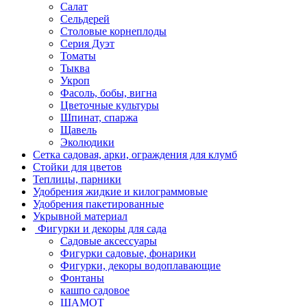
Салат
Сельдерей
Столовые корнеплоды
Серия Дуэт
Томаты
Тыква
Укроп
Фасоль, бобы, вигна
Цветочные культуры
Шпинат, спаржа
Щавель
Эколюдики
Сетка садовая, арки, ограждения для клумб
Стойки для цветов
Теплицы, парники
Удобрения жидкие и килограммовые
Удобрения пакетированные
Укрывной материал
Фигурки и декоры для сада
Садовые аксессуары
Фигурки садовые, фонарики
Фигурки, декоры водоплавающие
Фонтаны
кашпо садовое
ШАМОТ