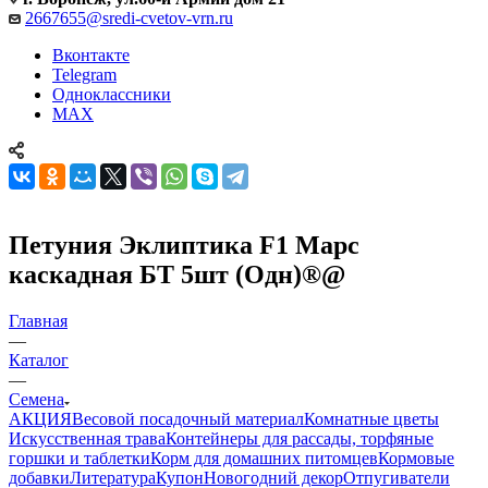
2667655@sredi-cvetov-vrn.ru
Вконтакте
Telegram
Одноклассники
MAX
Петуния Эклиптика F1 Марс
каскадная БТ 5шт (Одн)®@
Главная
—
Каталог
—
Семена
АКЦИЯ
Весовой посадочный материал
Комнатные цветы
Искусственная трава
Контейнеры для рассады, торфяные
горшки и таблетки
Корм для домашних питомцев
Кормовые
добавки
Литература
Купон
Новогодний декор
Отпугиватели