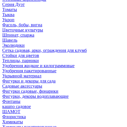
Серия Дуэт
Томаты
Тыква
Укроп
Фасоль, бобы, вигна
Цветочные культуры
Шпинат, спаржа
Щавель
Эколюдики
Сетка садовая, арки, ограждения для клумб
Стойки для цветов
Теплицы, парники
Удобрения жидкие и килограммовые
Удобрения пакетированные
Укрывной материал
Фигурки и декоры для сада
Садовые аксессуары
Фигурки садовые, фонарики
Фигурки, декоры водоплавающие
Фонтаны
кашпо садовое
ШАМОТ
Флористика
Химикаты
Химикаты пакетированные