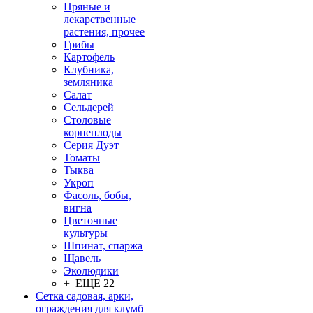
Пряные и
лекарственные
растения, прочее
Грибы
Картофель
Клубника,
земляника
Салат
Сельдерей
Столовые
корнеплоды
Серия Дуэт
Томаты
Тыква
Укроп
Фасоль, бобы,
вигна
Цветочные
культуры
Шпинат, спаржа
Щавель
Эколюдики
+ ЕЩЕ 22
Сетка садовая, арки,
ограждения для клумб