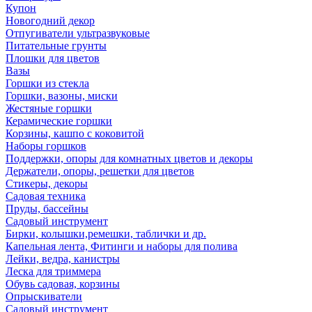
Купон
Новогодний декор
Отпугиватели ультразвуковые
Питательные грунты
Плошки для цветов
Вазы
Горшки из стекла
Горшки, вазоны, миски
Жестяные горшки
Керамические горшки
Корзины, кашпо с коковитой
Наборы горшков
Поддержки, опоры для комнатных цветов и декоры
Держатели, опоры, решетки для цветов
Стикеры, декоры
Садовая техника
Пруды, бассейны
Садовый инструмент
Бирки, колышки,ремешки, таблички и др.
Капельная лента, Фитинги и наборы для полива
Лейки, ведра, канистры
Леска для триммера
Обувь садовая, корзины
Опрыскиватели
Садовый инструмент