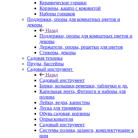
Керамические горшки
Корзины, кашпо с коковитой
Наборы горшков
Поддержки, опоры для комнатных цветов и
декоры
Назад
Поддержки, опоры для комнатных цветов и
декоры
Держатели, опоры, решетки для цветов
Стикеры, декоры
Садовая техника
Пруды, бассейны
Садовый инструмент
Назад
Садовый инструмент
Бирки, колышки,ремешки, таблички и др.
Капельная лента, Фитинги и наборы для
полива
Лейки, ведра, канистры
Леска для триммера
Обувь садовая, корзины
Опрыскиватели
Садовый инструмент
Системы полива, шланги, комплектующие к
ним