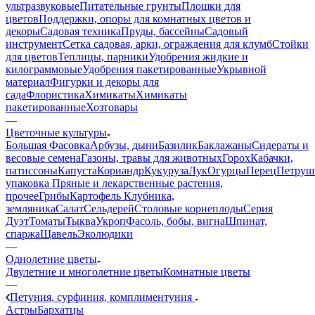
ультразвуковые
Питательные грунты
Плошки для
цветов
Поддержки, опоры для комнатных цветов и
декоры
Садовая техника
Пруды, бассейны
Садовый
инструмент
Сетка садовая, арки, ограждения для клумб
Стойки
для цветов
Теплицы, парники
Удобрения жидкие и
килограммовые
Удобрения пакетированные
Укрывной
материал
Фигурки и декоры для
сада
Флористика
Химикаты
Химикаты
пакетированные
Хозтовары
—
Цветочные культуры
Большая Фасовка
Арбузы, дыни
Базилик
Баклажаны
Сидераты и
весовые семена
Газоны, травы для животных
Горох
Кабачки,
патиссоны
Капуста
Кориандр
Кукуруза
Лук
Огурцы
Перец
Петруш
упаковка
Пряные и лекарственные растения,
прочее
Грибы
Картофель
Клубника,
земляника
Салат
Сельдерей
Столовые корнеплоды
Серия
Дуэт
Томаты
Тыква
Укроп
Фасоль, бобы, вигна
Шпинат,
спаржа
Щавель
Эколюдики
—
Однолетние цветы
Двулетние и многолетние цветы
Комнатные цветы
—
Петуния, сурфиния, комплиментуния
Астры
Бархатцы