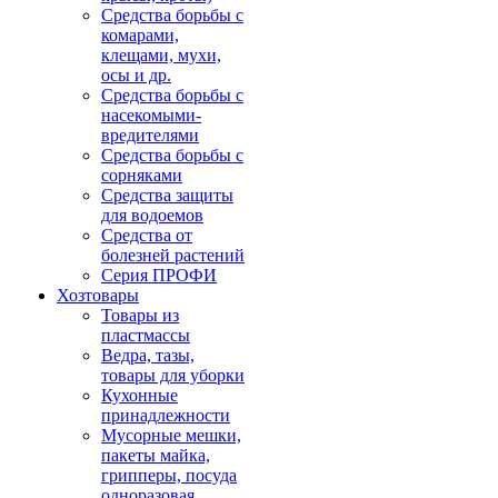
Средства борьбы с
комарами,
клещами, мухи,
осы и др.
Средства борьбы с
насекомыми-
вредителями
Средства борьбы с
сорняками
Средства защиты
для водоемов
Средства от
болезней растений
Серия ПРОФИ
Хозтовары
Товары из
пластмассы
Ведра, тазы,
товары для уборки
Кухонные
принадлежности
Мусорные мешки,
пакеты майка,
грипперы, посуда
одноразовая