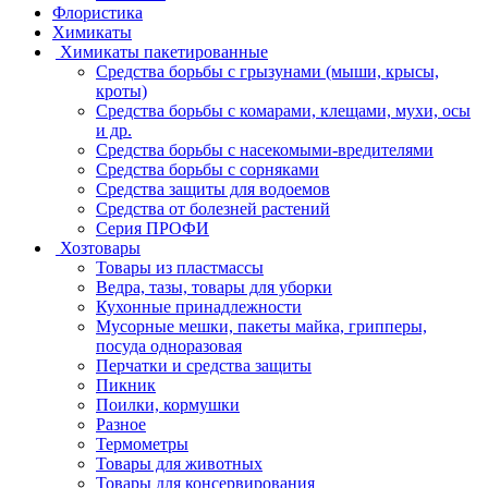
Флористика
Химикаты
Химикаты пакетированные
Средства борьбы с грызунами (мыши, крысы,
кроты)
Средства борьбы с комарами, клещами, мухи, осы
и др.
Средства борьбы с насекомыми-вредителями
Средства борьбы с сорняками
Средства защиты для водоемов
Средства от болезней растений
Серия ПРОФИ
Хозтовары
Товары из пластмассы
Ведра, тазы, товары для уборки
Кухонные принадлежности
Мусорные мешки, пакеты майка, грипперы,
посуда одноразовая
Перчатки и средства защиты
Пикник
Поилки, кормушки
Разное
Термометры
Товары для животных
Товары для консервирования