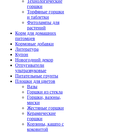
Технологические
горшки
Торфяные горшки
и таблетки
Фитолампы для
растений
Корм для домашних
питомцев
Кормовые добавки
Литература
Купон
Новогодний декор
Отпугиватели
ультразвуковые
Питательные грунты
Плошки для цветов
Вазы
Горшки из стекла
Горшки, вазоны,
миски
Жестяные горшки
Керамические
горшки
Корзины, кашпо с
коковитой