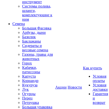
инструмент
Системы полива,
шланги,
комплектующие к
ним
Семена
Большая Фасовка
Арбузы, дыни
Базилик
Баклажаны
Сидераты и
весовые семена
Газоны, травы для
животных
Горох
Кабачки,
Как купить
патиссоны
Капуста
Условия
Кориандр
оплаты
Кукуруза
Условия
Акции
Новости
Лук
доставки
Огурцы
Гарантия
Перец
и
Петрушка
возврат
Большая упаковка