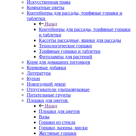
Искусственная трава
Комнатные цветы
Контейнеры для рассады, торфяные горшки и
таблетки
Назад
Контейнеры для рассады, торфяные горшки
и таблетки
Кассеты рассадные, ящики для рассады
Технологические горшки
Торфяные горшки и таблетки
Фитолампы для растений
Корм для домашних питомцев
Кормовые добавки
Литература
Купон
Новогодний декор
Отпугиватели ультразвуковые
Питательные грунты
Плошки для цветов
Назад
Плошки для цветов
Вазы
Горшки из стекла
Горшки, вазоны, миски
Жестяные горшки