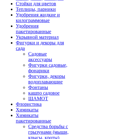
Стойки для цветов
Теплицы, парники
Удобрения жидкие и
килограммовые
Удобрения
пакетированные
Укрывной материал
Фигурки и декоры для
сада
Садовые
аксессуары
Фигурки садовые,
фонарики
Фигурки, декоры
водоплавающие
Фонтаны
кашпо садовое
ШАМОТ
Флористика
Химикаты
Химикаты
пакетированные
Средства борьбы с
грызунами (мыши,
крысы, кроты)