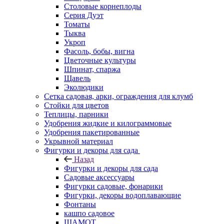
Столовые корнеплоды
Серия Дуэт
Томаты
Тыква
Укроп
Фасоль, бобы, вигна
Цветочные культуры
Шпинат, спаржа
Щавель
Эколюдики
Сетка садовая, арки, ограждения для клумб
Стойки для цветов
Теплицы, парники
Удобрения жидкие и килограммовые
Удобрения пакетированные
Укрывной материал
Фигурки и декоры для сада
Назад
Фигурки и декоры для сада
Садовые аксессуары
Фигурки садовые, фонарики
Фигурки, декоры водоплавающие
Фонтаны
кашпо садовое
ШАМОТ