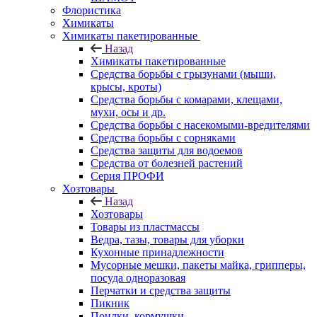
Флористика
Химикаты
Химикаты пакетированные
Назад
Химикаты пакетированные
Средства борьбы с грызунами (мыши,
крысы, кроты)
Средства борьбы с комарами, клещами,
мухи, осы и др.
Средства борьбы с насекомыми-вредителями
Средства борьбы с сорняками
Средства защиты для водоемов
Средства от болезней растений
Серия ПРОФИ
Хозтовары
Назад
Хозтовары
Товары из пластмассы
Ведра, тазы, товары для уборки
Кухонные принадлежности
Мусорные мешки, пакеты майка, грипперы,
посуда одноразовая
Перчатки и средства защиты
Пикник
Поилки, кормушки