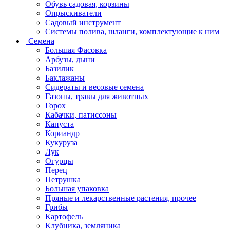
Обувь садовая, корзины
Опрыскиватели
Садовый инструмент
Системы полива, шланги, комплектующие к ним
Семена
Большая Фасовка
Арбузы, дыни
Базилик
Баклажаны
Сидераты и весовые семена
Газоны, травы для животных
Горох
Кабачки, патиссоны
Капуста
Кориандр
Кукуруза
Лук
Огурцы
Перец
Петрушка
Большая упаковка
Пряные и лекарственные растения, прочее
Грибы
Картофель
Клубника, земляника