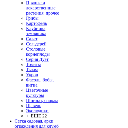
Пряные и
лекарственные
растения, прочее
Грибы
Картофель
Клубника,
земляника
Салат
Сельдерей
Столовые
корнеплоды
Серия Дуэт
Томаты
Тыква
Укроп
Фасоль, бобы,
вигна
Цветочные
культуры
Шпинат, спаржа
Щавель
Эколюдики
+ ЕЩЕ 22
Сетка садовая, арки,
ограждения для клумб