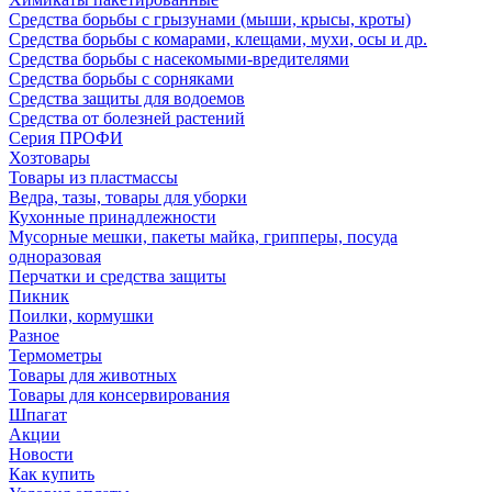
Средства борьбы с грызунами (мыши, крысы, кроты)
Средства борьбы с комарами, клещами, мухи, осы и др.
Средства борьбы с насекомыми-вредителями
Средства борьбы с сорняками
Средства защиты для водоемов
Средства от болезней растений
Серия ПРОФИ
Хозтовары
Товары из пластмассы
Ведра, тазы, товары для уборки
Кухонные принадлежности
Мусорные мешки, пакеты майка, грипперы, посуда
одноразовая
Перчатки и средства защиты
Пикник
Поилки, кормушки
Разное
Термометры
Товары для животных
Товары для консервирования
Шпагат
Акции
Новости
Как купить