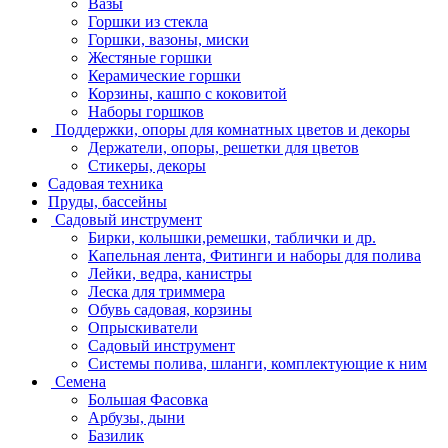
Вазы
Горшки из стекла
Горшки, вазоны, миски
Жестяные горшки
Керамические горшки
Корзины, кашпо с коковитой
Наборы горшков
Поддержки, опоры для комнатных цветов и декоры
Держатели, опоры, решетки для цветов
Стикеры, декоры
Садовая техника
Пруды, бассейны
Садовый инструмент
Бирки, колышки,ремешки, таблички и др.
Капельная лента, Фитинги и наборы для полива
Лейки, ведра, канистры
Леска для триммера
Обувь садовая, корзины
Опрыскиватели
Садовый инструмент
Системы полива, шланги, комплектующие к ним
Семена
Большая Фасовка
Арбузы, дыни
Базилик