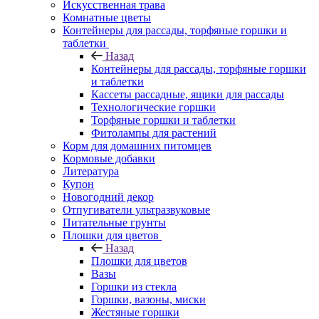
Искусственная трава
Комнатные цветы
Контейнеры для рассады, торфяные горшки и
таблетки
Назад
Контейнеры для рассады, торфяные горшки
и таблетки
Кассеты рассадные, ящики для рассады
Технологические горшки
Торфяные горшки и таблетки
Фитолампы для растений
Корм для домашних питомцев
Кормовые добавки
Литература
Купон
Новогодний декор
Отпугиватели ультразвуковые
Питательные грунты
Плошки для цветов
Назад
Плошки для цветов
Вазы
Горшки из стекла
Горшки, вазоны, миски
Жестяные горшки