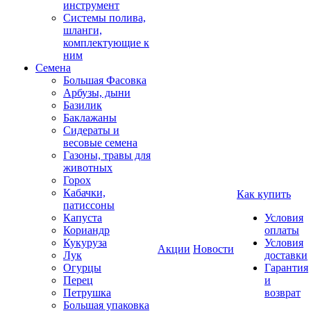
инструмент
Системы полива,
шланги,
комплектующие к
ним
Семена
Большая Фасовка
Арбузы, дыни
Базилик
Баклажаны
Сидераты и
весовые семена
Газоны, травы для
животных
Горох
Кабачки,
Как купить
патиссоны
Капуста
Условия
Кориандр
оплаты
Кукуруза
Условия
Акции
Новости
Лук
доставки
Огурцы
Гарантия
Перец
и
Петрушка
возврат
Большая упаковка