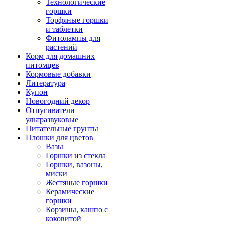
Технологические
горшки
Торфяные горшки
и таблетки
Фитолампы для
растений
Корм для домашних
питомцев
Кормовые добавки
Литература
Купон
Новогодний декор
Отпугиватели
ультразвуковые
Питательные грунты
Плошки для цветов
Вазы
Горшки из стекла
Горшки, вазоны,
миски
Жестяные горшки
Керамические
горшки
Корзины, кашпо с
коковитой