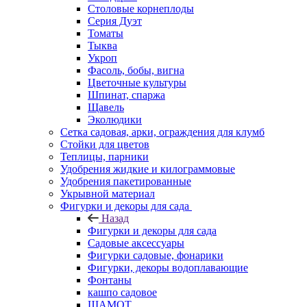
Столовые корнеплоды
Серия Дуэт
Томаты
Тыква
Укроп
Фасоль, бобы, вигна
Цветочные культуры
Шпинат, спаржа
Щавель
Эколюдики
Сетка садовая, арки, ограждения для клумб
Стойки для цветов
Теплицы, парники
Удобрения жидкие и килограммовые
Удобрения пакетированные
Укрывной материал
Фигурки и декоры для сада
Назад
Фигурки и декоры для сада
Садовые аксессуары
Фигурки садовые, фонарики
Фигурки, декоры водоплавающие
Фонтаны
кашпо садовое
ШАМОТ