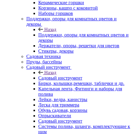
Керамические горшки
Корзины, кашпо с коковитой
Наборы горшков
Поддержки, опоры для комнатных цветов и
декоры
Назад
Поддержки, опоры для комнатных цветов и
декоры
Держатели, опоры, решетки для цветов
Стикеры, декоры
Садовая техника
Пруды, бассейны
Садовый инструмент
Назад
Садовый инструмент
Бирки, колышки,ремешки, таблички и др.
Капельная лента, Фитинги и наборы для
полива
Лейки, ведра, канистры
Леска для триммера
Обувь садовая, корзины
Опрыскиватели
Садовый инструмент
Системы полива, шланги, комплектующие к
ним