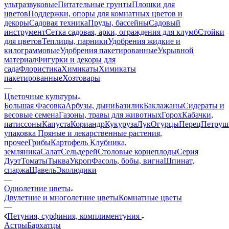
ультразвуковые
Питательные грунты
Плошки для
цветов
Поддержки, опоры для комнатных цветов и
декоры
Садовая техника
Пруды, бассейны
Садовый
инструмент
Сетка садовая, арки, ограждения для клумб
Стойки
для цветов
Теплицы, парники
Удобрения жидкие и
килограммовые
Удобрения пакетированные
Укрывной
материал
Фигурки и декоры для
сада
Флористика
Химикаты
Химикаты
пакетированные
Хозтовары
—
Цветочные культуры
Большая Фасовка
Арбузы, дыни
Базилик
Баклажаны
Сидераты и
весовые семена
Газоны, травы для животных
Горох
Кабачки,
патиссоны
Капуста
Кориандр
Кукуруза
Лук
Огурцы
Перец
Петруш
упаковка
Пряные и лекарственные растения,
прочее
Грибы
Картофель
Клубника,
земляника
Салат
Сельдерей
Столовые корнеплоды
Серия
Дуэт
Томаты
Тыква
Укроп
Фасоль, бобы, вигна
Шпинат,
спаржа
Щавель
Эколюдики
—
Однолетние цветы
Двулетние и многолетние цветы
Комнатные цветы
—
Петуния, сурфиния, комплиментуния
Астры
Бархатцы