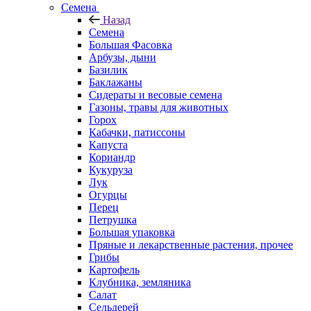
Семена
Назад
Семена
Большая Фасовка
Арбузы, дыни
Базилик
Баклажаны
Сидераты и весовые семена
Газоны, травы для животных
Горох
Кабачки, патиссоны
Капуста
Кориандр
Кукуруза
Лук
Огурцы
Перец
Петрушка
Большая упаковка
Пряные и лекарственные растения, прочее
Грибы
Картофель
Клубника, земляника
Салат
Сельдерей