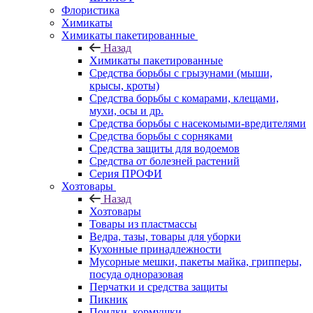
Флористика
Химикаты
Химикаты пакетированные
Назад
Химикаты пакетированные
Средства борьбы с грызунами (мыши,
крысы, кроты)
Средства борьбы с комарами, клещами,
мухи, осы и др.
Средства борьбы с насекомыми-вредителями
Средства борьбы с сорняками
Средства защиты для водоемов
Средства от болезней растений
Серия ПРОФИ
Хозтовары
Назад
Хозтовары
Товары из пластмассы
Ведра, тазы, товары для уборки
Кухонные принадлежности
Мусорные мешки, пакеты майка, грипперы,
посуда одноразовая
Перчатки и средства защиты
Пикник
Поилки, кормушки