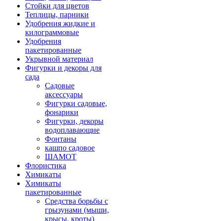
Стойки для цветов
Теплицы, парники
Удобрения жидкие и
килограммовые
Удобрения
пакетированные
Укрывной материал
Фигурки и декоры для
сада
Садовые
аксессуары
Фигурки садовые,
фонарики
Фигурки, декоры
водоплавающие
Фонтаны
кашпо садовое
ШАМОТ
Флористика
Химикаты
Химикаты
пакетированные
Средства борьбы с
грызунами (мыши,
крысы, кроты)