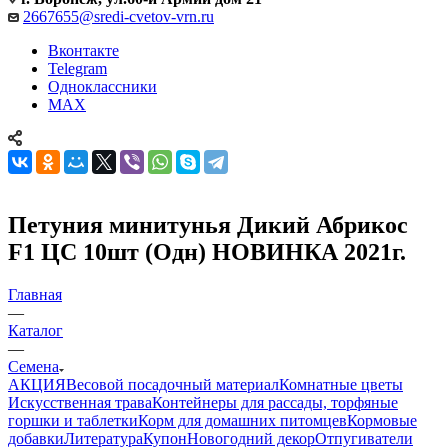
2667655@sredi-cvetov-vrn.ru
Вконтакте
Telegram
Одноклассники
MAX
Петуния минитунья Дикий Абрикос
F1 ЦС 10шт (Одн) НОВИНКА 2021г.
Главная
—
Каталог
—
Семена
АКЦИЯ
Весовой посадочный материал
Комнатные цветы
Искусственная трава
Контейнеры для рассады, торфяные
горшки и таблетки
Корм для домашних питомцев
Кормовые
добавки
Литература
Купон
Новогодний декор
Отпугиватели