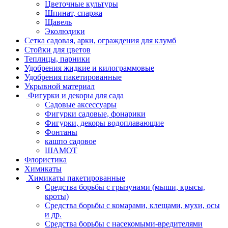
Цветочные культуры
Шпинат, спаржа
Щавель
Эколюдики
Сетка садовая, арки, ограждения для клумб
Стойки для цветов
Теплицы, парники
Удобрения жидкие и килограммовые
Удобрения пакетированные
Укрывной материал
Фигурки и декоры для сада
Садовые аксессуары
Фигурки садовые, фонарики
Фигурки, декоры водоплавающие
Фонтаны
кашпо садовое
ШАМОТ
Флористика
Химикаты
Химикаты пакетированные
Средства борьбы с грызунами (мыши, крысы,
кроты)
Средства борьбы с комарами, клещами, мухи, осы
и др.
Средства борьбы с насекомыми-вредителями