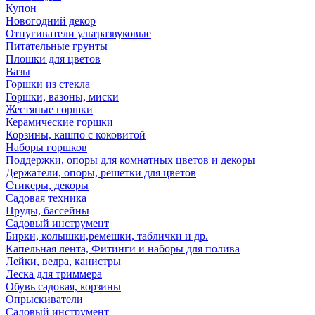
Купон
Новогодний декор
Отпугиватели ультразвуковые
Питательные грунты
Плошки для цветов
Вазы
Горшки из стекла
Горшки, вазоны, миски
Жестяные горшки
Керамические горшки
Корзины, кашпо с коковитой
Наборы горшков
Поддержки, опоры для комнатных цветов и декоры
Держатели, опоры, решетки для цветов
Стикеры, декоры
Садовая техника
Пруды, бассейны
Садовый инструмент
Бирки, колышки,ремешки, таблички и др.
Капельная лента, Фитинги и наборы для полива
Лейки, ведра, канистры
Леска для триммера
Обувь садовая, корзины
Опрыскиватели
Садовый инструмент