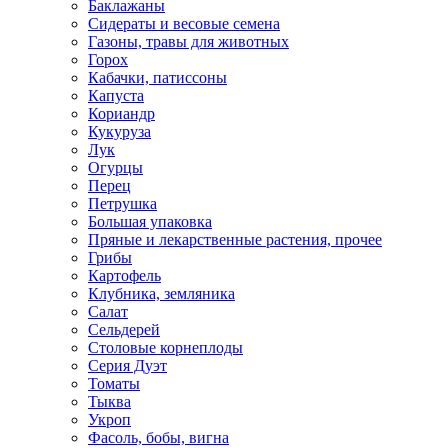
Баклажаны
Сидераты и весовые семена
Газоны, травы для животных
Горох
Кабачки, патиссоны
Капуста
Кориандр
Кукуруза
Лук
Огурцы
Перец
Петрушка
Большая упаковка
Пряные и лекарственные растения, прочее
Грибы
Картофель
Клубника, земляника
Салат
Сельдерей
Столовые корнеплоды
Серия Дуэт
Томаты
Тыква
Укроп
Фасоль, бобы, вигна