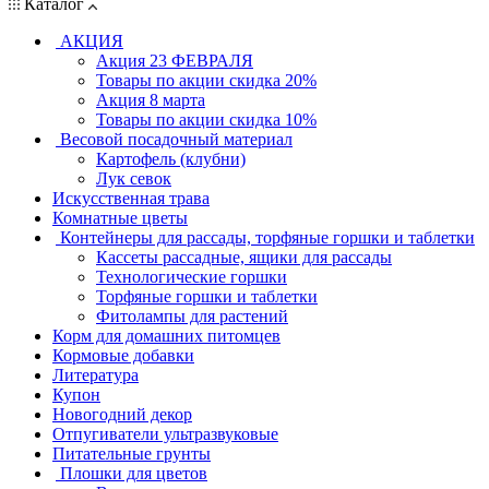
Каталог
АКЦИЯ
Акция 23 ФЕВРАЛЯ
Товары по акции скидка 20%
Акция 8 марта
Товары по акции скидка 10%
Весовой посадочный материал
Картофель (клубни)
Лук севок
Искусственная трава
Комнатные цветы
Контейнеры для рассады, торфяные горшки и таблетки
Кассеты рассадные, ящики для рассады
Технологические горшки
Торфяные горшки и таблетки
Фитолампы для растений
Корм для домашних питомцев
Кормовые добавки
Литература
Купон
Новогодний декор
Отпугиватели ультразвуковые
Питательные грунты
Плошки для цветов