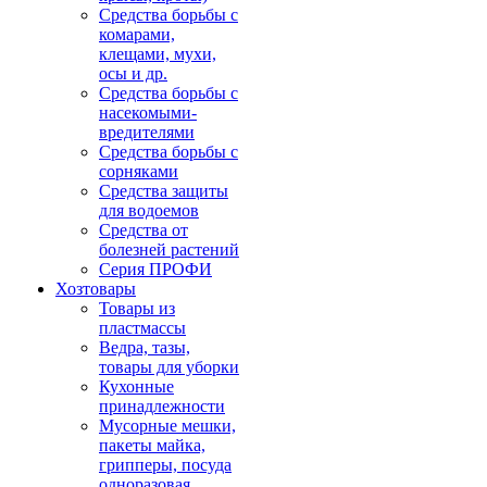
Средства борьбы с
комарами,
клещами, мухи,
осы и др.
Средства борьбы с
насекомыми-
вредителями
Средства борьбы с
сорняками
Средства защиты
для водоемов
Средства от
болезней растений
Серия ПРОФИ
Хозтовары
Товары из
пластмассы
Ведра, тазы,
товары для уборки
Кухонные
принадлежности
Мусорные мешки,
пакеты майка,
грипперы, посуда
одноразовая