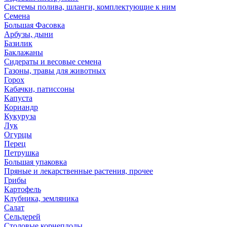
Системы полива, шланги, комплектующие к ним
Семена
Большая Фасовка
Арбузы, дыни
Базилик
Баклажаны
Сидераты и весовые семена
Газоны, травы для животных
Горох
Кабачки, патиссоны
Капуста
Кориандр
Кукуруза
Лук
Огурцы
Перец
Петрушка
Большая упаковка
Пряные и лекарственные растения, прочее
Грибы
Картофель
Клубника, земляника
Салат
Сельдерей
Столовые корнеплоды