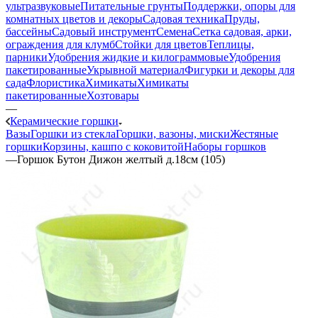
ультразвуковые
Питательные грунты
Поддержки, опоры для
комнатных цветов и декоры
Садовая техника
Пруды,
бассейны
Садовый инструмент
Семена
Сетка садовая, арки,
ограждения для клумб
Стойки для цветов
Теплицы,
парники
Удобрения жидкие и килограммовые
Удобрения
пакетированные
Укрывной материал
Фигурки и декоры для
сада
Флористика
Химикаты
Химикаты
пакетированные
Хозтовары
—
Керамические горшки
Вазы
Горшки из стекла
Горшки, вазоны, миски
Жестяные
горшки
Корзины, кашпо с коковитой
Наборы горшков
—
Горшок Бутон Дижон желтый д.18см (105)