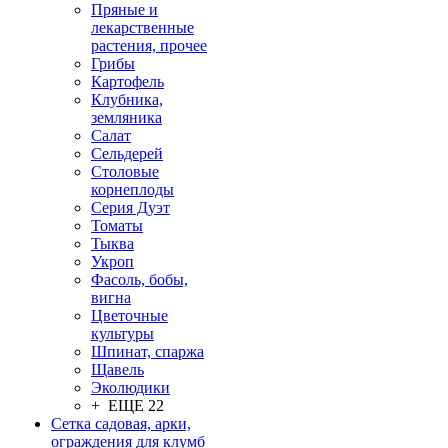
Пряные и
лекарственные
растения, прочее
Грибы
Картофель
Клубника,
земляника
Салат
Сельдерей
Столовые
корнеплоды
Серия Дуэт
Томаты
Тыква
Укроп
Фасоль, бобы,
вигна
Цветочные
культуры
Шпинат, спаржа
Щавель
Эколюдики
+ ЕЩЕ 22
Сетка садовая, арки,
ограждения для клумб