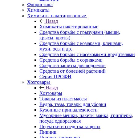
Флористика
Химикаты
Химикаты пакетированные
Назад
Химикаты пакетированные
Средства борьбы с грызунами (мыши,
крысы, кроты)
Средства борьбы с комарами, клещами,
мухи, осы и др.
Средства борьбы с насекомыми-вредителями
Средства борьбы с сорняками
Средства защиты для водоемов
Средства от болезней растений
Серия ПРОФИ
Хозтовары
Назад
Хозтовары
Товары из пластмассы
Ведра, тазы, товары для уборки
Кухонные принадлежности
Мусорные мешки, пакеты майка, грипперы,
посуда одноразовая
Перчатки и средства защиты
Пикник
Поилки, кормушки