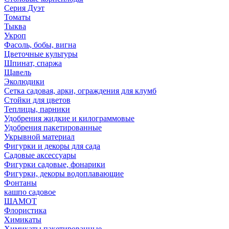
Серия Дуэт
Томаты
Тыква
Укроп
Фасоль, бобы, вигна
Цветочные культуры
Шпинат, спаржа
Щавель
Эколюдики
Сетка садовая, арки, ограждения для клумб
Стойки для цветов
Теплицы, парники
Удобрения жидкие и килограммовые
Удобрения пакетированные
Укрывной материал
Фигурки и декоры для сада
Садовые аксессуары
Фигурки садовые, фонарики
Фигурки, декоры водоплавающие
Фонтаны
кашпо садовое
ШАМОТ
Флористика
Химикаты
Химикаты пакетированные