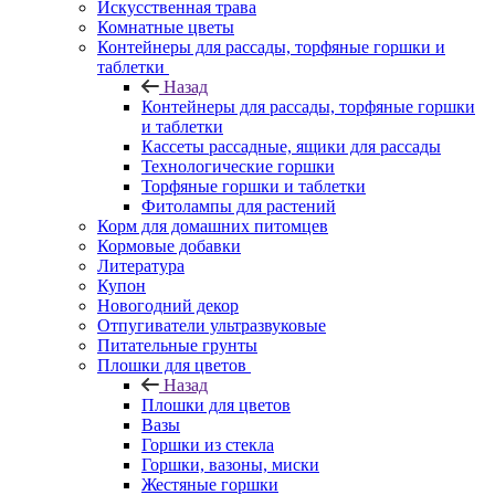
Искусственная трава
Комнатные цветы
Контейнеры для рассады, торфяные горшки и
таблетки
Назад
Контейнеры для рассады, торфяные горшки
и таблетки
Кассеты рассадные, ящики для рассады
Технологические горшки
Торфяные горшки и таблетки
Фитолампы для растений
Корм для домашних питомцев
Кормовые добавки
Литература
Купон
Новогодний декор
Отпугиватели ультразвуковые
Питательные грунты
Плошки для цветов
Назад
Плошки для цветов
Вазы
Горшки из стекла
Горшки, вазоны, миски
Жестяные горшки