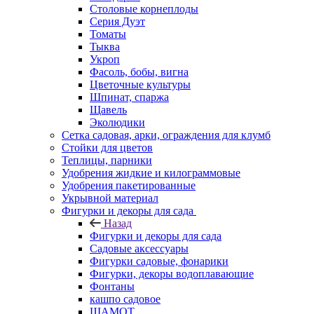
Столовые корнеплоды
Серия Дуэт
Томаты
Тыква
Укроп
Фасоль, бобы, вигна
Цветочные культуры
Шпинат, спаржа
Щавель
Эколюдики
Сетка садовая, арки, ограждения для клумб
Стойки для цветов
Теплицы, парники
Удобрения жидкие и килограммовые
Удобрения пакетированные
Укрывной материал
Фигурки и декоры для сада
Назад
Фигурки и декоры для сада
Садовые аксессуары
Фигурки садовые, фонарики
Фигурки, декоры водоплавающие
Фонтаны
кашпо садовое
ШАМОТ