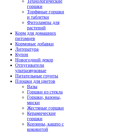
Технологические
горшки
Торфяные горшки
и таблетки
Фитолампы для
растений
Корм для домашних
питомцев
Кормовые добавки
Литература
Купон
Новогодний декор
Отпугиватели
ультразвуковые
Питательные грунты
Плошки для цветов
Вазы
Горшки из стекла
Горшки, вазоны,
миски
Жестяные горшки
Керамические
горшки
Корзины, кашпо с
коковитой