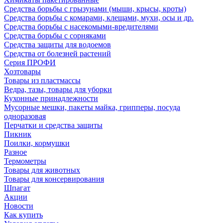
Средства борьбы с грызунами (мыши, крысы, кроты)
Средства борьбы с комарами, клещами, мухи, осы и др.
Средства борьбы с насекомыми-вредителями
Средства борьбы с сорняками
Средства защиты для водоемов
Средства от болезней растений
Серия ПРОФИ
Хозтовары
Товары из пластмассы
Ведра, тазы, товары для уборки
Кухонные принадлежности
Мусорные мешки, пакеты майка, грипперы, посуда
одноразовая
Перчатки и средства защиты
Пикник
Поилки, кормушки
Разное
Термометры
Товары для животных
Товары для консервирования
Шпагат
Акции
Новости
Как купить