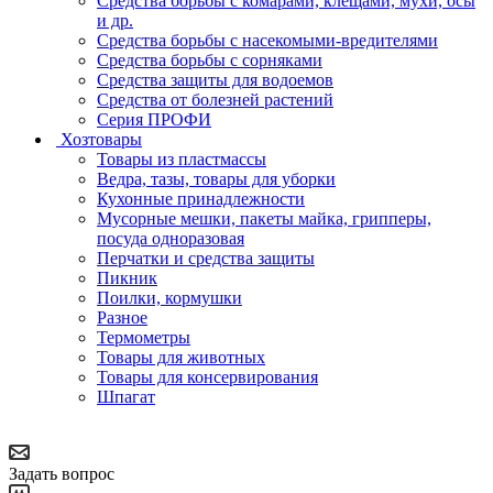
Средства борьбы с комарами, клещами, мухи, осы
и др.
Средства борьбы с насекомыми-вредителями
Средства борьбы с сорняками
Средства защиты для водоемов
Средства от болезней растений
Серия ПРОФИ
Хозтовары
Товары из пластмассы
Ведра, тазы, товары для уборки
Кухонные принадлежности
Мусорные мешки, пакеты майка, грипперы,
посуда одноразовая
Перчатки и средства защиты
Пикник
Поилки, кормушки
Разное
Термометры
Товары для животных
Товары для консервирования
Шпагат
Задать вопрос