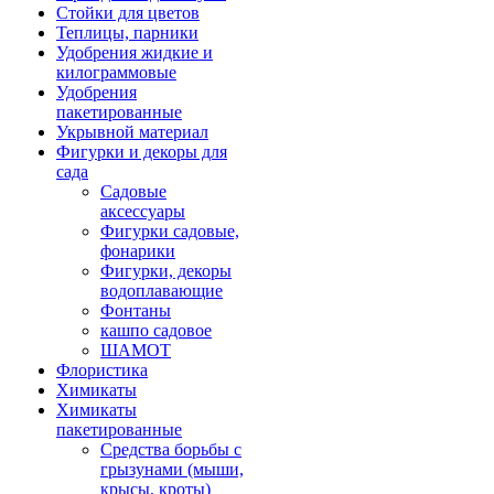
Стойки для цветов
Теплицы, парники
Удобрения жидкие и
килограммовые
Удобрения
пакетированные
Укрывной материал
Фигурки и декоры для
сада
Садовые
аксессуары
Фигурки садовые,
фонарики
Фигурки, декоры
водоплавающие
Фонтаны
кашпо садовое
ШАМОТ
Флористика
Химикаты
Химикаты
пакетированные
Средства борьбы с
грызунами (мыши,
крысы, кроты)