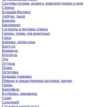
Системы полива, шланги, комплектующие к ним
Семена
Большая Фасовка
Арбузы, дыни
Базилик
Баклажаны
Сидераты и весовые семена
Газоны, травы для животных
Горох
Кабачки, патиссоны
Капуста
Кориандр
Кукуруза
Лук
Огурцы
Перец
Петрушка
Большая упаковка
Пряные и лекарственные растения, прочее
Грибы
Картофель
Клубника, земляника
Салат
Сельдерей
Столовые корнеплоды