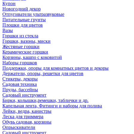
Купон
Новогодний декор
Отпугиватели ультразвуковые
Питательные грунты
Плошки для цветов
Вазы
Горшки из стекла
Горшки, вазоны, миски
Жестяные горшки
Керамические горшки
Корзины, кашпо с коковитой
Наборы горшков
Поддержки, опоры для комнатных цветов и декоры
Держатели, опоры, решетки для цветов
Стикеры, декоры
Садовая техника
Пруды, бассейны
Садовый инструмент
Бирки, колышки,ремешки, таблички и др.
Капельная лента, Фитинги и наборы для полива
Лейки, ведра, канистры
Леска для триммера
Обувь садовая, корзины
Опрыскиватели
Садовый инструмент