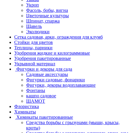
Укроп
Фасоль, бобы, вигна
Цветочные культуры
Шпинат, спаржа
Щавель
Эколюдики
Сетка садовая, арки, ограждения для клумб
Стойки для цветов
Теплицы, парники
Удобрения жидкие и килограммовые
Удобрения пакетированные
Укрывной материал
Фигурки и декоры для сада
Садовые аксессуары
Фигурки садовые, фонарики
Фигурки, декоры водоплавающие
Фонтаны
кашпо садовое
ШАМОТ
Флористика
Химикаты
Химикаты пакетированные
Средства борьбы с грызунами (мыши, крысы,
кроты)