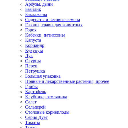
Арбузы, дыни
Базилик
Баклажаны
Сидераты и весовые семена
Газоны, травы для животных
Горох
Кабачки, патиссоны
Капуста
Кориандр
Кукуруза
Лук
Огурцы
Перец
Петрушка
Большая упаковка
Пряные и лекарственные растения, прочее
Грибы
Картофель
Клубника, земляника
Салат
Сельдерей
Столовые корнеплоды
Серия Дуэт
Томаты
Тыква