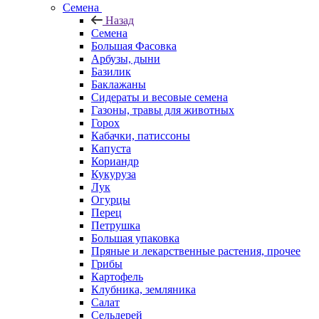
Семена
Назад
Семена
Большая Фасовка
Арбузы, дыни
Базилик
Баклажаны
Сидераты и весовые семена
Газоны, травы для животных
Горох
Кабачки, патиссоны
Капуста
Кориандр
Кукуруза
Лук
Огурцы
Перец
Петрушка
Большая упаковка
Пряные и лекарственные растения, прочее
Грибы
Картофель
Клубника, земляника
Салат
Сельдерей