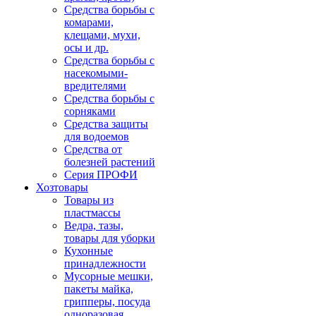
Средства борьбы с
комарами,
клещами, мухи,
осы и др.
Средства борьбы с
насекомыми-
вредителями
Средства борьбы с
сорняками
Средства защиты
для водоемов
Средства от
болезней растений
Серия ПРОФИ
Хозтовары
Товары из
пластмассы
Ведра, тазы,
товары для уборки
Кухонные
принадлежности
Мусорные мешки,
пакеты майка,
грипперы, посуда
одноразовая