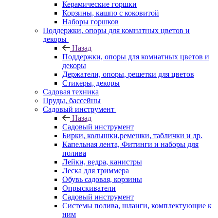
Керамические горшки
Корзины, кашпо с коковитой
Наборы горшков
Поддержки, опоры для комнатных цветов и
декоры
Назад
Поддержки, опоры для комнатных цветов и
декоры
Держатели, опоры, решетки для цветов
Стикеры, декоры
Садовая техника
Пруды, бассейны
Садовый инструмент
Назад
Садовый инструмент
Бирки, колышки,ремешки, таблички и др.
Капельная лента, Фитинги и наборы для
полива
Лейки, ведра, канистры
Леска для триммера
Обувь садовая, корзины
Опрыскиватели
Садовый инструмент
Системы полива, шланги, комплектующие к
ним