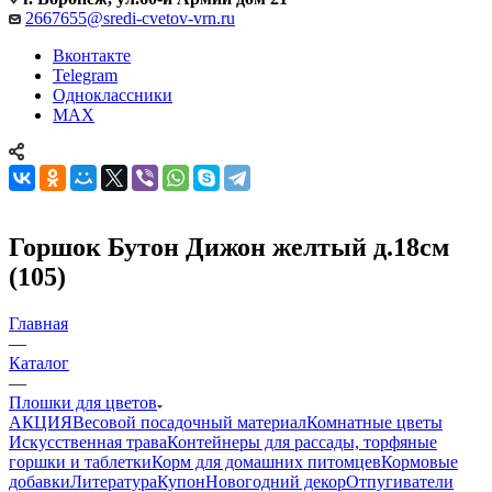
2667655@sredi-cvetov-vrn.ru
Вконтакте
Telegram
Одноклассники
MAX
Горшок Бутон Дижон желтый д.18см
(105)
Главная
—
Каталог
—
Плошки для цветов
АКЦИЯ
Весовой посадочный материал
Комнатные цветы
Искусственная трава
Контейнеры для рассады, торфяные
горшки и таблетки
Корм для домашних питомцев
Кормовые
добавки
Литература
Купон
Новогодний декор
Отпугиватели