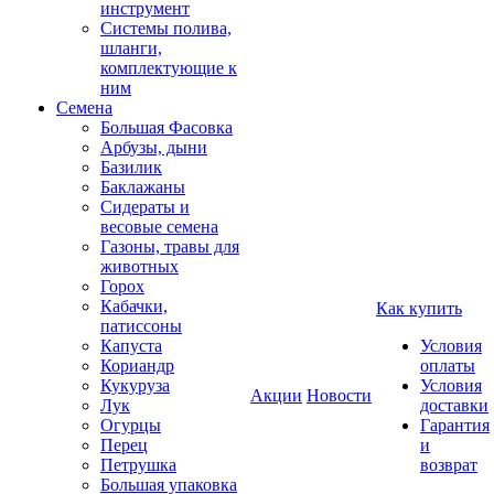
инструмент
Системы полива,
шланги,
комплектующие к
ним
Семена
Большая Фасовка
Арбузы, дыни
Базилик
Баклажаны
Сидераты и
весовые семена
Газоны, травы для
животных
Горох
Кабачки,
Как купить
патиссоны
Капуста
Условия
Кориандр
оплаты
Кукуруза
Условия
Акции
Новости
Лук
доставки
Огурцы
Гарантия
Перец
и
Петрушка
возврат
Большая упаковка