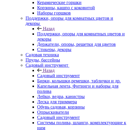
Керамические горшки
Корзины, кашпо с коковитой
Наборы горшков
Поддержки, опоры для комнатных цветов и
декоры
Назад
Поддержки, опоры для комнатных цветов и
декоры
Держатели, опоры, решетки для цветов
Стикеры, декоры
Садовая техника
Пруды, бассейны
Садовый инструмент
Назад
Садовый инструмент
Бирки, колышки,ремешки, таблички и др.
Капельная лента, Фитинги и наборы для
полива
Лейки, ведра, канистры
Леска для триммера
Обувь садовая, корзины
Опрыскиватели
Садовый инструмент
Системы полива, шланги, комплектующие к
ним