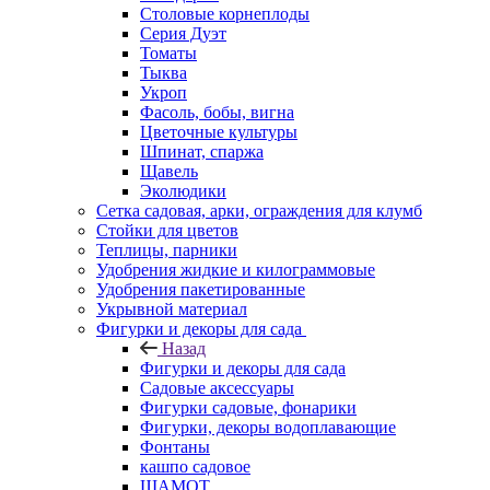
Столовые корнеплоды
Серия Дуэт
Томаты
Тыква
Укроп
Фасоль, бобы, вигна
Цветочные культуры
Шпинат, спаржа
Щавель
Эколюдики
Сетка садовая, арки, ограждения для клумб
Стойки для цветов
Теплицы, парники
Удобрения жидкие и килограммовые
Удобрения пакетированные
Укрывной материал
Фигурки и декоры для сада
Назад
Фигурки и декоры для сада
Садовые аксессуары
Фигурки садовые, фонарики
Фигурки, декоры водоплавающие
Фонтаны
кашпо садовое
ШАМОТ