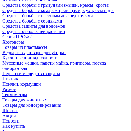
Средства борьбы с грызунами (мыши, крысы, кроты)
Средства борьбы с комарами, клещами, мухи, осы и др.
Средства борьбы с насекомыми-вредителями
Средства борьбы с сорняками
Средства защиты для водоемов
Средства от болезней растений
Серия ПРОФИ
Хозтовары
Товары из пластмассы
Ведра, тазы, товары для уборки
Кухонные принадлежности
Мусорные мешки, пакеты майка, грипперы, посуда
одноразовая
Перчатки и средства защиты
Пикник
Поилки, кормушки
Разное
Термометры
Товары для животных
Товары для консервирования
Шпагат
Акции
Новости
Как купить