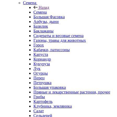
Семена
Назад
Семена
Большая Фасовка
Арбузы, дыни
Базилик
Баклажаны
Сидераты и весовые семена
Газоны, травы для животных
Горох
Кабачки, патиссоны
Капуста
Кориандр
Кукуруза
Лук
Огурцы
Перец
Петрушка
Большая упаковка
Пряные и лекарственные растения, прочее
Грибы
Картофель
Клубника, земляника
Салат
Сельдерей