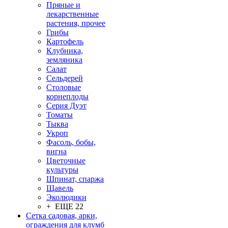
Пряные и
лекарственные
растения, прочее
Грибы
Картофель
Клубника,
земляника
Салат
Сельдерей
Столовые
корнеплоды
Серия Дуэт
Томаты
Тыква
Укроп
Фасоль, бобы,
вигна
Цветочные
культуры
Шпинат, спаржа
Щавель
Эколюдики
+ ЕЩЕ 22
Сетка садовая, арки,
ограждения для клумб