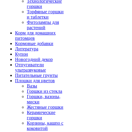
Технологические
горшки
Торфяные горшки
и таблетки
Фитолампы для
растений
Корм для домашних
питомцев
Кормовые добавки
Литература
Купон
Новогодний декор
Отпугиватели
ультразвуковые
Питательные грунты
Плошки для цветов
Вазы
Горшки из стекла
Горшки, вазоны,
миски
Жестяные горшки
Керамические
горшки
Корзины, кашпо с
коковитой