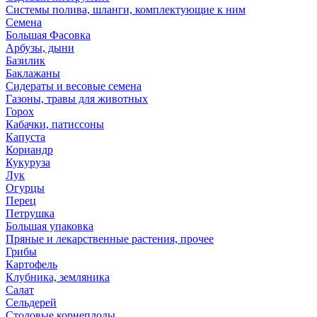
Системы полива, шланги, комплектующие к ним
Семена
Большая Фасовка
Арбузы, дыни
Базилик
Баклажаны
Сидераты и весовые семена
Газоны, травы для животных
Горох
Кабачки, патиссоны
Капуста
Кориандр
Кукуруза
Лук
Огурцы
Перец
Петрушка
Большая упаковка
Пряные и лекарственные растения, прочее
Грибы
Картофель
Клубника, земляника
Салат
Сельдерей
Столовые корнеплоды