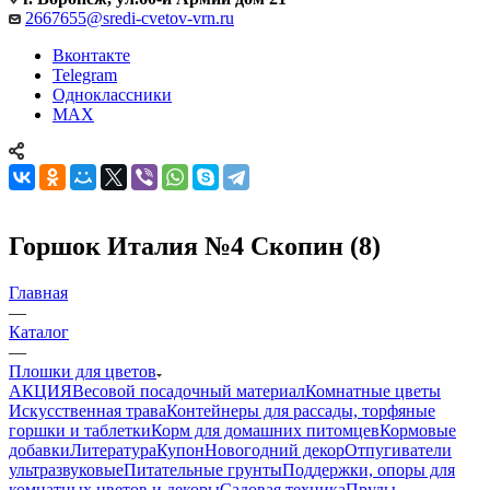
2667655@sredi-cvetov-vrn.ru
Вконтакте
Telegram
Одноклассники
MAX
Горшок Италия №4 Скопин (8)
Главная
—
Каталог
—
Плошки для цветов
АКЦИЯ
Весовой посадочный материал
Комнатные цветы
Искусственная трава
Контейнеры для рассады, торфяные
горшки и таблетки
Корм для домашних питомцев
Кормовые
добавки
Литература
Купон
Новогодний декор
Отпугиватели
ультразвуковые
Питательные грунты
Поддержки, опоры для
комнатных цветов и декоры
Садовая техника
Пруды,