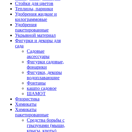
Стойки для цветов
Теплицы, парники
Удобрения жидкие и
килограммовые
Удобрения
пакетированные
Укрывной материал
Фигурки и декоры для
сада
Садовые
аксессуары
Фигурки садовые,
фонарики
Фигурки, декоры
водоплавающие
Фонтаны
кашпо садовое
ШАМОТ
Флористика
Химикаты
Химикаты
пакетированные
Средства борьбы с
грызунами (мыши,
крысы, кроты)