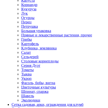
Капуста
Кориандр
Кукуруза
Лук
Огурцы
Перец
Петрушка
Большая упаковка
Пряные и лекарственные растения, прочее
Грибы
Картофель
Клубника, земляника
Салат
Сельдерей
Столовые корнеплоды
Серия Дуэт
Томаты
Тыква
Укроп
Фасоль, бобы, вигна
Цветочные культуры
Шпинат, спаржа
Щавель
Эколюдики
Сетка садовая, арки, ограждения для клумб