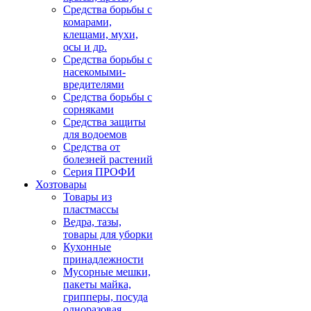
Средства борьбы с
комарами,
клещами, мухи,
осы и др.
Средства борьбы с
насекомыми-
вредителями
Средства борьбы с
сорняками
Средства защиты
для водоемов
Средства от
болезней растений
Серия ПРОФИ
Хозтовары
Товары из
пластмассы
Ведра, тазы,
товары для уборки
Кухонные
принадлежности
Мусорные мешки,
пакеты майка,
грипперы, посуда
одноразовая