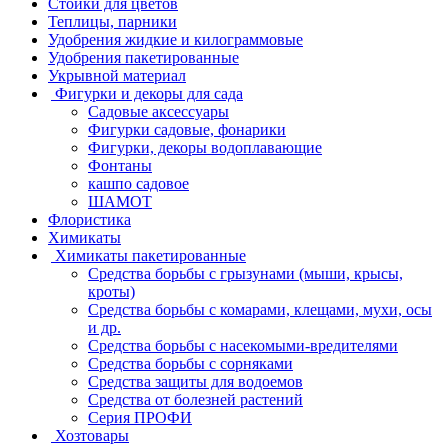
Стойки для цветов
Теплицы, парники
Удобрения жидкие и килограммовые
Удобрения пакетированные
Укрывной материал
Фигурки и декоры для сада
Садовые аксессуары
Фигурки садовые, фонарики
Фигурки, декоры водоплавающие
Фонтаны
кашпо садовое
ШАМОТ
Флористика
Химикаты
Химикаты пакетированные
Средства борьбы с грызунами (мыши, крысы,
кроты)
Средства борьбы с комарами, клещами, мухи, осы
и др.
Средства борьбы с насекомыми-вредителями
Средства борьбы с сорняками
Средства защиты для водоемов
Средства от болезней растений
Серия ПРОФИ
Хозтовары