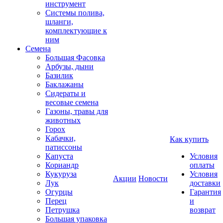
инструмент
Системы полива,
шланги,
комплектующие к
ним
Семена
Большая Фасовка
Арбузы, дыни
Базилик
Баклажаны
Сидераты и
весовые семена
Газоны, травы для
животных
Горох
Кабачки,
Как купить
патиссоны
Капуста
Условия
Кориандр
оплаты
Кукуруза
Условия
Акции
Новости
Лук
доставки
Огурцы
Гарантия
Перец
и
Петрушка
возврат
Большая упаковка