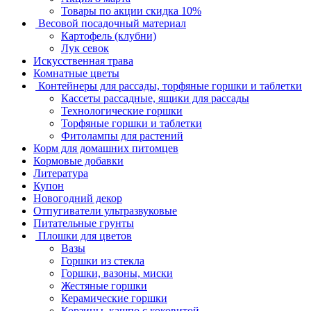
Товары по акции скидка 10%
Весовой посадочный материал
Картофель (клубни)
Лук севок
Искусственная трава
Комнатные цветы
Контейнеры для рассады, торфяные горшки и таблетки
Кассеты рассадные, ящики для рассады
Технологические горшки
Торфяные горшки и таблетки
Фитолампы для растений
Корм для домашних питомцев
Кормовые добавки
Литература
Купон
Новогодний декор
Отпугиватели ультразвуковые
Питательные грунты
Плошки для цветов
Вазы
Горшки из стекла
Горшки, вазоны, миски
Жестяные горшки
Керамические горшки
Корзины, кашпо с коковитой