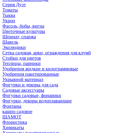
Серия Дуэт
Томаты
Тыква
Укроп
Фасоль, бобы, вигна
Цветочные культуры
Шпинат, спаржа
Щавель
Эколюдики
Сетка садовая, арки, ограждения для клумб
Стойки для цветов
Теплицы, парники
Удобрения жидкие и килограммовые
Удобрения пакетированные
Укрывной материал
Фигурки и декоры для сада
Садовые аксессуары
Фигурки садовые, фонарики
Фигурки, декоры водоплавающие
Фонтаны
кашпо садовое
ШАМОТ
Флористика
Химикаты
Химикаты пакетированные