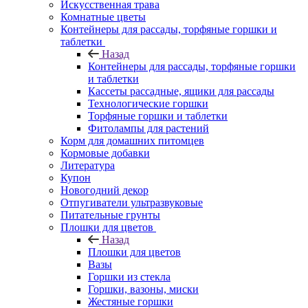
Искусственная трава
Комнатные цветы
Контейнеры для рассады, торфяные горшки и
таблетки
Назад
Контейнеры для рассады, торфяные горшки
и таблетки
Кассеты рассадные, ящики для рассады
Технологические горшки
Торфяные горшки и таблетки
Фитолампы для растений
Корм для домашних питомцев
Кормовые добавки
Литература
Купон
Новогодний декор
Отпугиватели ультразвуковые
Питательные грунты
Плошки для цветов
Назад
Плошки для цветов
Вазы
Горшки из стекла
Горшки, вазоны, миски
Жестяные горшки