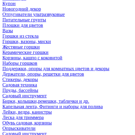
Купон
Новогодний декор
Отпугиватели ультразвуковые
Питательные грунты
Плошки для цветов
Вазы
Горшки из стекла
Горшки, вазоны, миски
Жестяные горшки
Керамические горшки
Корзины, кашпо с коковитой
Наборы горшков
Поддержки, опоры для комнатных цветов и декоры
Держатели, опоры, решетки для цветов
Стикеры, декоры
Садовая техника
Пруды, бассейны
Садовый инструмент
Бирки, колышки,ремешки, таблички и др.
Капельная лента, Фитинги и наборы для полива
Лейки, ведра, канистры
Леска для триммера
Обувь садовая, корзины
Опрыскиватели
Садовый инструмент