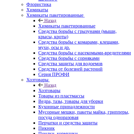
Флористика
Химикаты
Химикаты пакетированные
Назад
Химикаты пакетированные
Средства борьбы с грызунами (мыши,
крысы, кроты)
Средства борьбы с комарами, клещами,
мухи, осы и др.
Средства борьбы с насекомыми-вредителями
Средства борьбы с сорняками
Средства защиты для водоемов
Средства от болезней растений
Серия ПРОФИ
Хозтовары
Назад
Хозтовары
Товары из пластмассы
Ведра, тазы, товары для уборки
Кухонные принадлежности
Мусорные мешки, пакеты майка, грипперы,
посуда одноразовая
Перчатки и средства защиты
Пикник
Поилки, кормушки