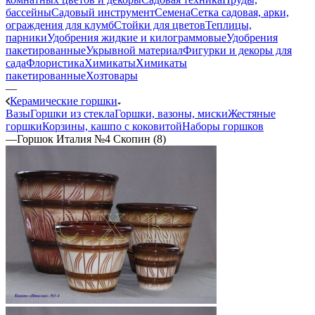
бассейны
Садовый инструмент
Семена
Сетка садовая, арки,
ограждения для клумб
Стойки для цветов
Теплицы,
парники
Удобрения жидкие и килограммовые
Удобрения
пакетированные
Укрывной материал
Фигурки и декоры для
сада
Флористика
Химикаты
Химикаты
пакетированные
Хозтовары
—
Керамические горшки
Вазы
Горшки из стекла
Горшки, вазоны, миски
Жестяные
горшки
Корзины, кашпо с коковитой
Наборы горшков
—
Горшок Италия №4 Скопин (8)