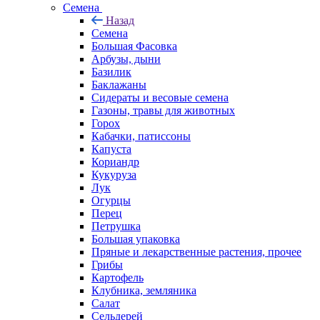
Семена
Назад
Семена
Большая Фасовка
Арбузы, дыни
Базилик
Баклажаны
Сидераты и весовые семена
Газоны, травы для животных
Горох
Кабачки, патиссоны
Капуста
Кориандр
Кукуруза
Лук
Огурцы
Перец
Петрушка
Большая упаковка
Пряные и лекарственные растения, прочее
Грибы
Картофель
Клубника, земляника
Салат
Сельдерей