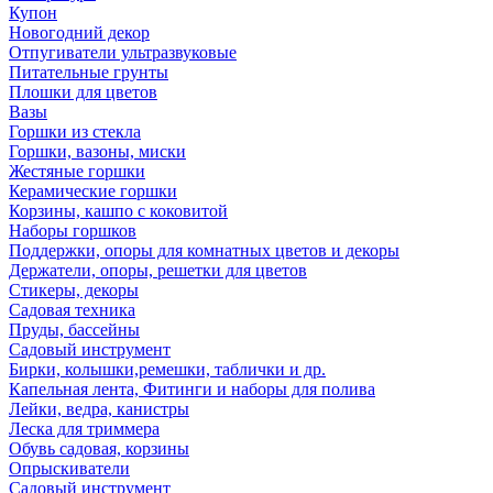
Купон
Новогодний декор
Отпугиватели ультразвуковые
Питательные грунты
Плошки для цветов
Вазы
Горшки из стекла
Горшки, вазоны, миски
Жестяные горшки
Керамические горшки
Корзины, кашпо с коковитой
Наборы горшков
Поддержки, опоры для комнатных цветов и декоры
Держатели, опоры, решетки для цветов
Стикеры, декоры
Садовая техника
Пруды, бассейны
Садовый инструмент
Бирки, колышки,ремешки, таблички и др.
Капельная лента, Фитинги и наборы для полива
Лейки, ведра, канистры
Леска для триммера
Обувь садовая, корзины
Опрыскиватели
Садовый инструмент