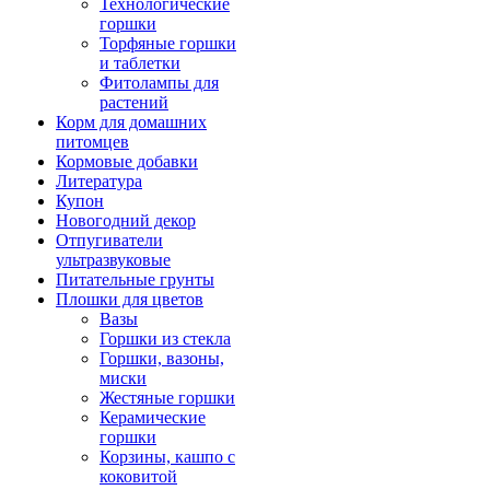
Технологические
горшки
Торфяные горшки
и таблетки
Фитолампы для
растений
Корм для домашних
питомцев
Кормовые добавки
Литература
Купон
Новогодний декор
Отпугиватели
ультразвуковые
Питательные грунты
Плошки для цветов
Вазы
Горшки из стекла
Горшки, вазоны,
миски
Жестяные горшки
Керамические
горшки
Корзины, кашпо с
коковитой