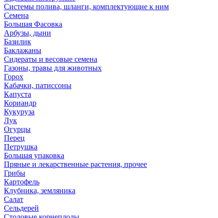
Системы полива, шланги, комплектующие к ним
Семена
Большая Фасовка
Арбузы, дыни
Базилик
Баклажаны
Сидераты и весовые семена
Газоны, травы для животных
Горох
Кабачки, патиссоны
Капуста
Кориандр
Кукуруза
Лук
Огурцы
Перец
Петрушка
Большая упаковка
Пряные и лекарственные растения, прочее
Грибы
Картофель
Клубника, земляника
Салат
Сельдерей
Столовые корнеплоды