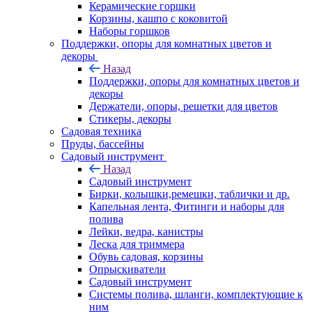
Керамические горшки
Корзины, кашпо с коковитой
Наборы горшков
Поддержки, опоры для комнатных цветов и
декоры
Назад
Поддержки, опоры для комнатных цветов и
декоры
Держатели, опоры, решетки для цветов
Стикеры, декоры
Садовая техника
Пруды, бассейны
Садовый инструмент
Назад
Садовый инструмент
Бирки, колышки,ремешки, таблички и др.
Капельная лента, Фитинги и наборы для
полива
Лейки, ведра, канистры
Леска для триммера
Обувь садовая, корзины
Опрыскиватели
Садовый инструмент
Системы полива, шланги, комплектующие к
ним