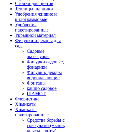
Стойки для цветов
Теплицы, парники
Удобрения жидкие и
килограммовые
Удобрения
пакетированные
Укрывной материал
Фигурки и декоры для
сада
Садовые
аксессуары
Фигурки садовые,
фонарики
Фигурки, декоры
водоплавающие
Фонтаны
кашпо садовое
ШАМОТ
Флористика
Химикаты
Химикаты
пакетированные
Средства борьбы с
грызунами (мыши,
крысы, кроты)