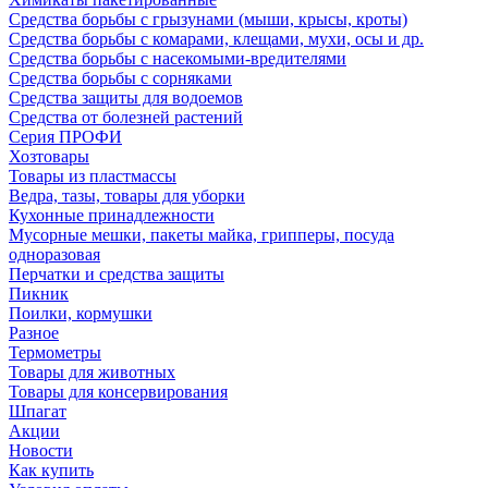
Средства борьбы с грызунами (мыши, крысы, кроты)
Средства борьбы с комарами, клещами, мухи, осы и др.
Средства борьбы с насекомыми-вредителями
Средства борьбы с сорняками
Средства защиты для водоемов
Средства от болезней растений
Серия ПРОФИ
Хозтовары
Товары из пластмассы
Ведра, тазы, товары для уборки
Кухонные принадлежности
Мусорные мешки, пакеты майка, грипперы, посуда
одноразовая
Перчатки и средства защиты
Пикник
Поилки, кормушки
Разное
Термометры
Товары для животных
Товары для консервирования
Шпагат
Акции
Новости
Как купить