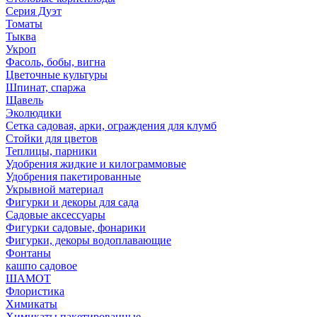
Серия Дуэт
Томаты
Тыква
Укроп
Фасоль, бобы, вигна
Цветочные культуры
Шпинат, спаржа
Щавель
Эколюдики
Сетка садовая, арки, ограждения для клумб
Стойки для цветов
Теплицы, парники
Удобрения жидкие и килограммовые
Удобрения пакетированные
Укрывной материал
Фигурки и декоры для сада
Садовые аксессуары
Фигурки садовые, фонарики
Фигурки, декоры водоплавающие
Фонтаны
кашпо садовое
ШАМОТ
Флористика
Химикаты
Химикаты пакетированные