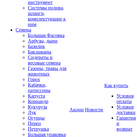
инструмент
Системы полива,
шланги,
комплектующие к
ним
Семена
Большая Фасовка
Арбузы, дыни
Базилик
Баклажаны
Сидераты и
весовые семена
Газоны, травы для
животных
Горох
Кабачки,
Как купить
патиссоны
Капуста
Условия
Кориандр
оплаты
Кукуруза
Условия
Акции
Новости
Лук
доставки
Огурцы
Гарантия
Перец
и
Петрушка
возврат
Большая упаковка