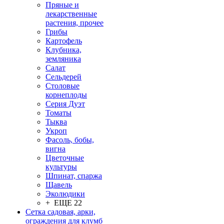
Пряные и
лекарственные
растения, прочее
Грибы
Картофель
Клубника,
земляника
Салат
Сельдерей
Столовые
корнеплоды
Серия Дуэт
Томаты
Тыква
Укроп
Фасоль, бобы,
вигна
Цветочные
культуры
Шпинат, спаржа
Щавель
Эколюдики
+ ЕЩЕ 22
Сетка садовая, арки,
ограждения для клумб