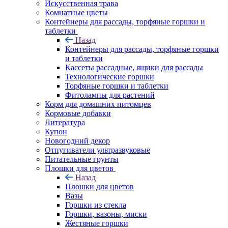
Искусственная трава
Комнатные цветы
Контейнеры для рассады, торфяные горшки и
таблетки
Назад
Контейнеры для рассады, торфяные горшки
и таблетки
Кассеты рассадные, ящики для рассады
Технологические горшки
Торфяные горшки и таблетки
Фитолампы для растений
Корм для домашних питомцев
Кормовые добавки
Литература
Купон
Новогодний декор
Отпугиватели ультразвуковые
Питательные грунты
Плошки для цветов
Назад
Плошки для цветов
Вазы
Горшки из стекла
Горшки, вазоны, миски
Жестяные горшки