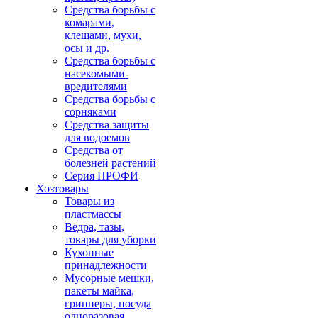
Средства борьбы с
комарами,
клещами, мухи,
осы и др.
Средства борьбы с
насекомыми-
вредителями
Средства борьбы с
сорняками
Средства защиты
для водоемов
Средства от
болезней растений
Серия ПРОФИ
Хозтовары
Товары из
пластмассы
Ведра, тазы,
товары для уборки
Кухонные
принадлежности
Мусорные мешки,
пакеты майка,
грипперы, посуда
одноразовая