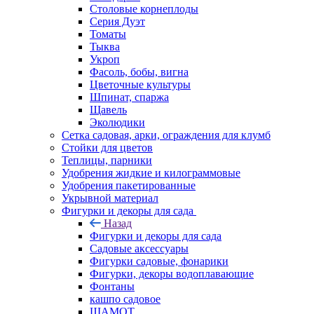
Столовые корнеплоды
Серия Дуэт
Томаты
Тыква
Укроп
Фасоль, бобы, вигна
Цветочные культуры
Шпинат, спаржа
Щавель
Эколюдики
Сетка садовая, арки, ограждения для клумб
Стойки для цветов
Теплицы, парники
Удобрения жидкие и килограммовые
Удобрения пакетированные
Укрывной материал
Фигурки и декоры для сада
Назад
Фигурки и декоры для сада
Садовые аксессуары
Фигурки садовые, фонарики
Фигурки, декоры водоплавающие
Фонтаны
кашпо садовое
ШАМОТ