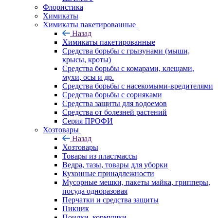
Флористика
Химикаты
Химикаты пакетированные
Назад
Химикаты пакетированные
Средства борьбы с грызунами (мыши,
крысы, кроты)
Средства борьбы с комарами, клещами,
мухи, осы и др.
Средства борьбы с насекомыми-вредителями
Средства борьбы с сорняками
Средства защиты для водоемов
Средства от болезней растений
Серия ПРОФИ
Хозтовары
Назад
Хозтовары
Товары из пластмассы
Ведра, тазы, товары для уборки
Кухонные принадлежности
Мусорные мешки, пакеты майка, грипперы,
посуда одноразовая
Перчатки и средства защиты
Пикник
Поилки, кормушки