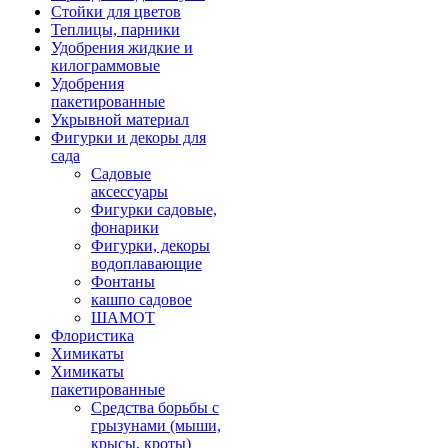
Стойки для цветов
Теплицы, парники
Удобрения жидкие и
килограммовые
Удобрения
пакетированные
Укрывной материал
Фигурки и декоры для
сада
Садовые
аксессуары
Фигурки садовые,
фонарики
Фигурки, декоры
водоплавающие
Фонтаны
кашпо садовое
ШАМОТ
Флористика
Химикаты
Химикаты
пакетированные
Средства борьбы с
грызунами (мыши,
крысы, кроты)