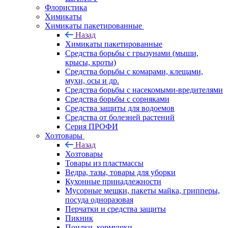
Флористика
Химикаты
Химикаты пакетированные
Назад
Химикаты пакетированные
Средства борьбы с грызунами (мыши,
крысы, кроты)
Средства борьбы с комарами, клещами,
мухи, осы и др.
Средства борьбы с насекомыми-вредителями
Средства борьбы с сорняками
Средства защиты для водоемов
Средства от болезней растений
Серия ПРОФИ
Хозтовары
Назад
Хозтовары
Товары из пластмассы
Ведра, тазы, товары для уборки
Кухонные принадлежности
Мусорные мешки, пакеты майка, грипперы,
посуда одноразовая
Перчатки и средства защиты
Пикник
Поилки, кормушки