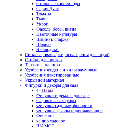
Столовые корнеплоды
Серия Дуэт
Томаты
Тыква
Укроп
Фасоль, бобы, вигна
Цветочные культуры
Шпинат, спаржа
Щавель
Эколюдики
Сетка садовая, арки, ограждения для клумб
Стойки для цветов
Теплицы, парники
Удобрения жидкие и килограммовые
Удобрения пакетированные
Укрывной материал
Фигурки и декоры для сада
Назад
Фигурки и декоры для сада
Садовые аксессуары
Фигурки садовые, фонарики
Фигурки, декоры водоплавающие
Фонтаны
кашпо садовое
ШАМОТ