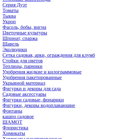
Серия Дуэт
Томаты
Тыква
Укроп
Фасоль, бобы, вигна
Цветочные культуры
Шпинат, спаржа
Щавель
Эколюдики
Сетка садовая, арки, ограждения для клумб
Стойки для цветов
Теплицы, парники
Удобрения жидкие и килограммовые
Удобрения пакетированные
Укрывной материал
Фигурки и декоры для сада
Садовые аксессуары
Фигурки садовые, фонарики
Фигурки, декоры водоплавающие
Фонтаны
кашпо садовое
ШАМОТ
Флористика
Химикаты
Химикаты пакетированные