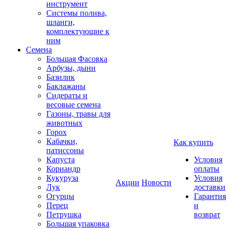
инструмент
Системы полива,
шланги,
комплектующие к
ним
Семена
Большая Фасовка
Арбузы, дыни
Базилик
Баклажаны
Сидераты и
весовые семена
Газоны, травы для
животных
Горох
Кабачки,
Как купить
патиссоны
Капуста
Условия
Кориандр
оплаты
Кукуруза
Условия
Акции
Новости
Лук
доставки
Огурцы
Гарантия
Перец
и
Петрушка
возврат
Большая упаковка