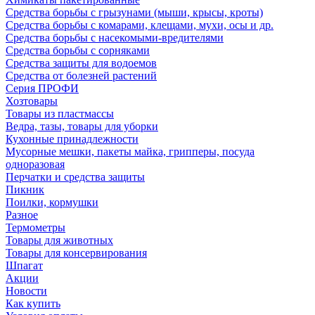
Средства борьбы с грызунами (мыши, крысы, кроты)
Средства борьбы с комарами, клещами, мухи, осы и др.
Средства борьбы с насекомыми-вредителями
Средства борьбы с сорняками
Средства защиты для водоемов
Средства от болезней растений
Серия ПРОФИ
Хозтовары
Товары из пластмассы
Ведра, тазы, товары для уборки
Кухонные принадлежности
Мусорные мешки, пакеты майка, грипперы, посуда
одноразовая
Перчатки и средства защиты
Пикник
Поилки, кормушки
Разное
Термометры
Товары для животных
Товары для консервирования
Шпагат
Акции
Новости
Как купить