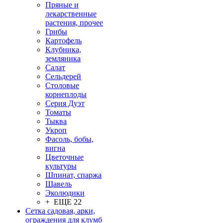
Пряные и
лекарственные
растения, прочее
Грибы
Картофель
Клубника,
земляника
Салат
Сельдерей
Столовые
корнеплоды
Серия Дуэт
Томаты
Тыква
Укроп
Фасоль, бобы,
вигна
Цветочные
культуры
Шпинат, спаржа
Щавель
Эколюдики
+ ЕЩЕ 22
Сетка садовая, арки,
ограждения для клумб