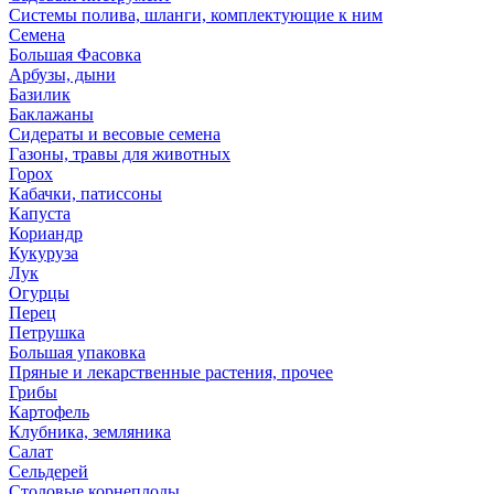
Системы полива, шланги, комплектующие к ним
Семена
Большая Фасовка
Арбузы, дыни
Базилик
Баклажаны
Сидераты и весовые семена
Газоны, травы для животных
Горох
Кабачки, патиссоны
Капуста
Кориандр
Кукуруза
Лук
Огурцы
Перец
Петрушка
Большая упаковка
Пряные и лекарственные растения, прочее
Грибы
Картофель
Клубника, земляника
Салат
Сельдерей
Столовые корнеплоды