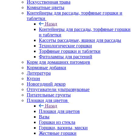
Искусственная трава
Комнатные цветы
Контейнеры для рассады, торфяные горшки и
таблетки
Назад
Контейнеры для рассады, торфяные горшки
и таблетки
Кассеты рассадные, ящики для рассады
Технологические горшки
Торфяные горшки и таблетки
Фитолампы для растений
Корм для домашних питомцев
Кормовые добавки
Литература
Купон
Новогодний декор
Отпугиватели ультразвуковые
Питательные грунты
Плошки для цветов
Назад
Плошки для цветов
Вазы
Горшки из стекла
Горшки, вазоны, миски
Жестяные горшки