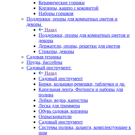
Керамические горшки
Корзины, кашпо с коковитой
Наборы горшков
Поддержки, опоры для комнатных цветов и
декоры
Назад
Поддержки, опоры для комнатных цветов и
декоры
Держатели, опоры, решетки для цветов
Стикеры, декоры
Садовая техника
Пруды, бассейны
Садовый инструмент
Назад
Садовый инструмент
Бирки, колышки,ремешки, таблички и др.
Капельная лента, Фитинги и наборы для
полива
Лейки, ведра, канистры
Леска для триммера
Обувь садовая, корзины
Опрыскиватели
Садовый инструмент
Системы полива, шланги, комплектующие к
ним