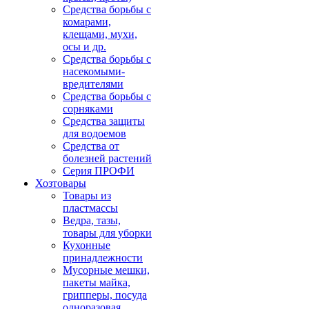
Средства борьбы с
комарами,
клещами, мухи,
осы и др.
Средства борьбы с
насекомыми-
вредителями
Средства борьбы с
сорняками
Средства защиты
для водоемов
Средства от
болезней растений
Серия ПРОФИ
Хозтовары
Товары из
пластмассы
Ведра, тазы,
товары для уборки
Кухонные
принадлежности
Мусорные мешки,
пакеты майка,
грипперы, посуда
одноразовая