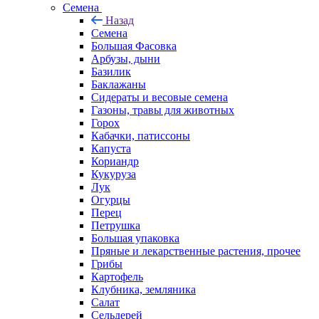
Семена
Назад
Семена
Большая Фасовка
Арбузы, дыни
Базилик
Баклажаны
Сидераты и весовые семена
Газоны, травы для животных
Горох
Кабачки, патиссоны
Капуста
Кориандр
Кукуруза
Лук
Огурцы
Перец
Петрушка
Большая упаковка
Пряные и лекарственные растения, прочее
Грибы
Картофель
Клубника, земляника
Салат
Сельдерей