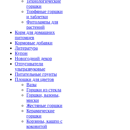
Технологические
горшки
Торфяные горшки
и таблетки
Фитолампы для
растений
Корм для домашних
питомцев
Кормовые добавки
Литература
Купон
Новогодний декор
Отпугиватели
ультразвуковые
Питательные грунты
Плошки для цветов
Вазы
Горшки из стекла
Горшки, вазоны,
миски
Жестяные горшки
Керамические
горшки
Корзины, кашпо с
коковитой