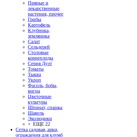
Пряные и
лекарственные
растения, прочее
Грибы
Картофель
Клубника,
земляника
Салат
Сельдерей
Столовые
корнеплоды
Серия Дуэт
Томаты
Тыква
Укроп
Фасоль, бобы,
вигна
Цветочные
культуры
Шпинат, спаржа
Щавель
Эколюдики
+ ЕЩЕ 22
Сетка садовая, арки,
ограждения для клумб