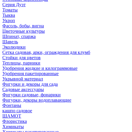
Серия Дуэт
Томаты
Тыква
Укроп
Фасоль, бобы, вигна
Цветочные культуры
Шпинат, спаржа
Щавель
Эколюдики
Сетка садовая, арки, ограждения для клумб
Стойки для цветов
Теплицы, парники
Удобрения жидкие и килограммовые
Удобрения пакетированные
Укрывной материал
Фигурки и декоры для сада
Садовые аксессуары
Фигурки садовые, фонарики
Фигурки, декоры водоплавающие
Фонтаны
кашпо садовое
ШАМОТ
Флористика
Химикаты
Химикаты пакетированные