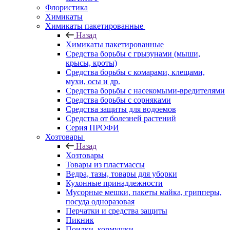
Флористика
Химикаты
Химикаты пакетированные
Назад
Химикаты пакетированные
Средства борьбы с грызунами (мыши,
крысы, кроты)
Средства борьбы с комарами, клещами,
мухи, осы и др.
Средства борьбы с насекомыми-вредителями
Средства борьбы с сорняками
Средства защиты для водоемов
Средства от болезней растений
Серия ПРОФИ
Хозтовары
Назад
Хозтовары
Товары из пластмассы
Ведра, тазы, товары для уборки
Кухонные принадлежности
Мусорные мешки, пакеты майка, грипперы,
посуда одноразовая
Перчатки и средства защиты
Пикник
Поилки, кормушки