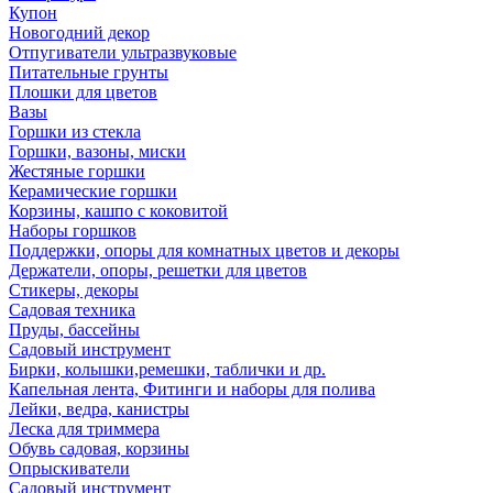
Купон
Новогодний декор
Отпугиватели ультразвуковые
Питательные грунты
Плошки для цветов
Вазы
Горшки из стекла
Горшки, вазоны, миски
Жестяные горшки
Керамические горшки
Корзины, кашпо с коковитой
Наборы горшков
Поддержки, опоры для комнатных цветов и декоры
Держатели, опоры, решетки для цветов
Стикеры, декоры
Садовая техника
Пруды, бассейны
Садовый инструмент
Бирки, колышки,ремешки, таблички и др.
Капельная лента, Фитинги и наборы для полива
Лейки, ведра, канистры
Леска для триммера
Обувь садовая, корзины
Опрыскиватели
Садовый инструмент