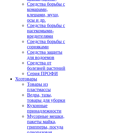
Средства борьбы с
комарами,
клещами, мухи,
осы и др.
Средства борьбы с
насекомыми-
вредителями
Средства борьбы с
сорняками
Средства защиты
для водоемов
Средства от
болезней растений
Серия ПРОФИ
Хозтовары
Товары из
пластмассы
Ведра, тазы,
товары для уборки
Кухонные
принадлежности
Мусорные мешки,
пакеты майка,
грипперы, посуда
одноразовая