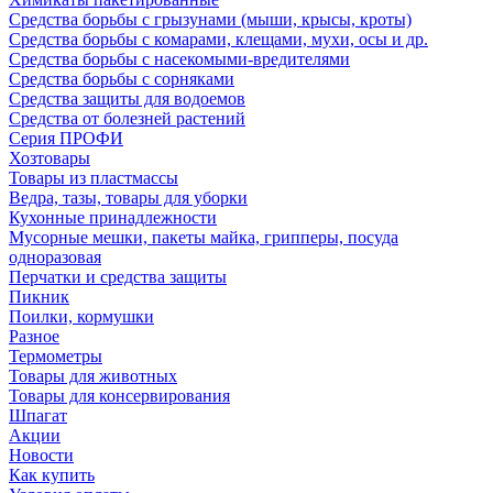
Средства борьбы с грызунами (мыши, крысы, кроты)
Средства борьбы с комарами, клещами, мухи, осы и др.
Средства борьбы с насекомыми-вредителями
Средства борьбы с сорняками
Средства защиты для водоемов
Средства от болезней растений
Серия ПРОФИ
Хозтовары
Товары из пластмассы
Ведра, тазы, товары для уборки
Кухонные принадлежности
Мусорные мешки, пакеты майка, грипперы, посуда
одноразовая
Перчатки и средства защиты
Пикник
Поилки, кормушки
Разное
Термометры
Товары для животных
Товары для консервирования
Шпагат
Акции
Новости
Как купить