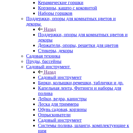
Керамические горшки
Корзины, кашпо с коковитой
Наборы горшков
Поддержки, опоры для комнатных цветов и
декоры
Назад
Поддержки, опоры для комнатных цветов и
декоры
Держатели, опоры, решетки для цветов
Стикеры, декоры
Садовая техника
Пруды, бассейны
Садовый инструмент
Назад
Садовый инструмент
Бирки, колышки,ремешки, таблички и др.
Капельная лента, Фитинги и наборы для
полива
Лейки, ведра, канистры
Леска для триммера
Обувь садовая, корзины
Опрыскиватели
Садовый инструмент
Системы полива, шланги, комплектующие к
ним