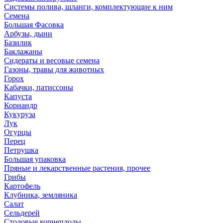
Системы полива, шланги, комплектующие к ним
Семена
Большая Фасовка
Арбузы, дыни
Базилик
Баклажаны
Сидераты и весовые семена
Газоны, травы для животных
Горох
Кабачки, патиссоны
Капуста
Кориандр
Кукуруза
Лук
Огурцы
Перец
Петрушка
Большая упаковка
Пряные и лекарственные растения, прочее
Грибы
Картофель
Клубника, земляника
Салат
Сельдерей
Столовые корнеплоды