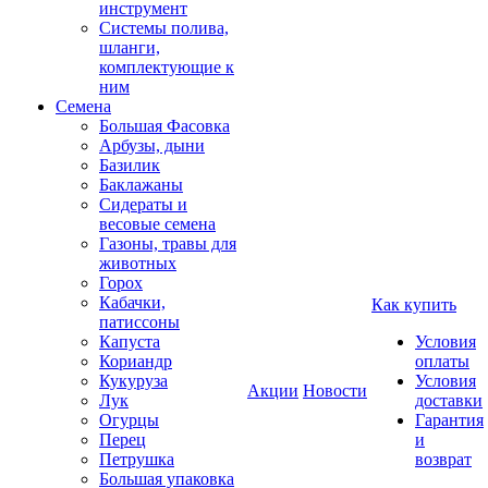
инструмент
Системы полива,
шланги,
комплектующие к
ним
Семена
Большая Фасовка
Арбузы, дыни
Базилик
Баклажаны
Сидераты и
весовые семена
Газоны, травы для
животных
Горох
Кабачки,
Как купить
патиссоны
Капуста
Условия
Кориандр
оплаты
Кукуруза
Условия
Акции
Новости
Лук
доставки
Огурцы
Гарантия
Перец
и
Петрушка
возврат
Большая упаковка