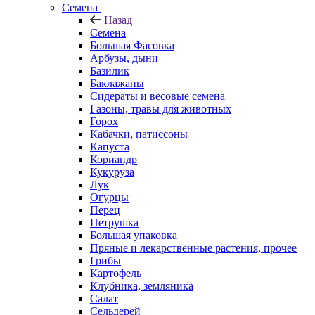
Семена
Назад
Семена
Большая Фасовка
Арбузы, дыни
Базилик
Баклажаны
Сидераты и весовые семена
Газоны, травы для животных
Горох
Кабачки, патиссоны
Капуста
Кориандр
Кукуруза
Лук
Огурцы
Перец
Петрушка
Большая упаковка
Пряные и лекарственные растения, прочее
Грибы
Картофель
Клубника, земляника
Салат
Сельдерей