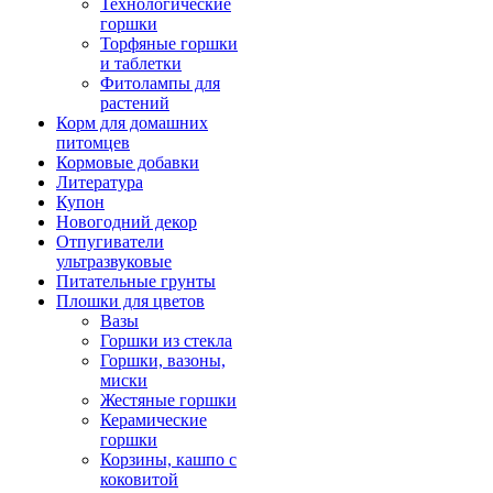
Технологические
горшки
Торфяные горшки
и таблетки
Фитолампы для
растений
Корм для домашних
питомцев
Кормовые добавки
Литература
Купон
Новогодний декор
Отпугиватели
ультразвуковые
Питательные грунты
Плошки для цветов
Вазы
Горшки из стекла
Горшки, вазоны,
миски
Жестяные горшки
Керамические
горшки
Корзины, кашпо с
коковитой