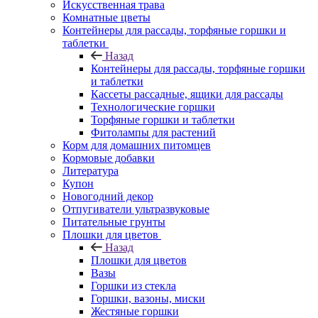
Искусственная трава
Комнатные цветы
Контейнеры для рассады, торфяные горшки и
таблетки
Назад
Контейнеры для рассады, торфяные горшки
и таблетки
Кассеты рассадные, ящики для рассады
Технологические горшки
Торфяные горшки и таблетки
Фитолампы для растений
Корм для домашних питомцев
Кормовые добавки
Литература
Купон
Новогодний декор
Отпугиватели ультразвуковые
Питательные грунты
Плошки для цветов
Назад
Плошки для цветов
Вазы
Горшки из стекла
Горшки, вазоны, миски
Жестяные горшки