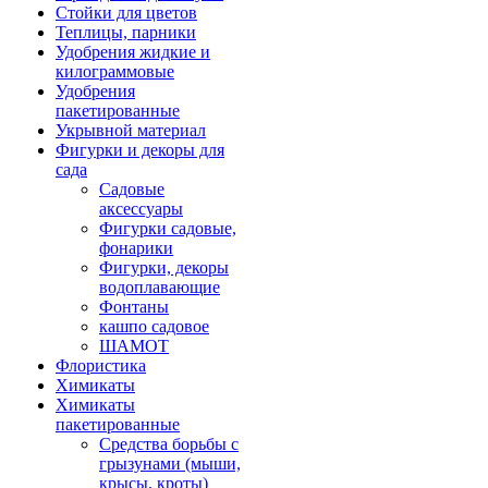
Стойки для цветов
Теплицы, парники
Удобрения жидкие и
килограммовые
Удобрения
пакетированные
Укрывной материал
Фигурки и декоры для
сада
Садовые
аксессуары
Фигурки садовые,
фонарики
Фигурки, декоры
водоплавающие
Фонтаны
кашпо садовое
ШАМОТ
Флористика
Химикаты
Химикаты
пакетированные
Средства борьбы с
грызунами (мыши,
крысы, кроты)