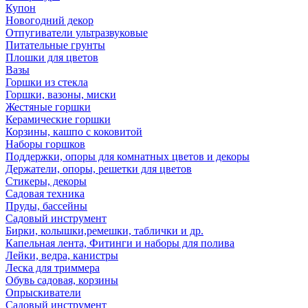
Купон
Новогодний декор
Отпугиватели ультразвуковые
Питательные грунты
Плошки для цветов
Вазы
Горшки из стекла
Горшки, вазоны, миски
Жестяные горшки
Керамические горшки
Корзины, кашпо с коковитой
Наборы горшков
Поддержки, опоры для комнатных цветов и декоры
Держатели, опоры, решетки для цветов
Стикеры, декоры
Садовая техника
Пруды, бассейны
Садовый инструмент
Бирки, колышки,ремешки, таблички и др.
Капельная лента, Фитинги и наборы для полива
Лейки, ведра, канистры
Леска для триммера
Обувь садовая, корзины
Опрыскиватели
Садовый инструмент