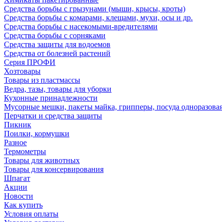
Средства борьбы с грызунами (мыши, крысы, кроты)
Средства борьбы с комарами, клещами, мухи, осы и др.
Средства борьбы с насекомыми-вредителями
Средства борьбы с сорняками
Средства защиты для водоемов
Средства от болезней растений
Серия ПРОФИ
Хозтовары
Товары из пластмассы
Ведра, тазы, товары для уборки
Кухонные принадлежности
Мусорные мешки, пакеты майка, грипперы, посуда одноразова
Перчатки и средства защиты
Пикник
Поилки, кормушки
Разное
Термометры
Товары для животных
Товары для консервирования
Шпагат
Акции
Новости
Как купить
Условия оплаты