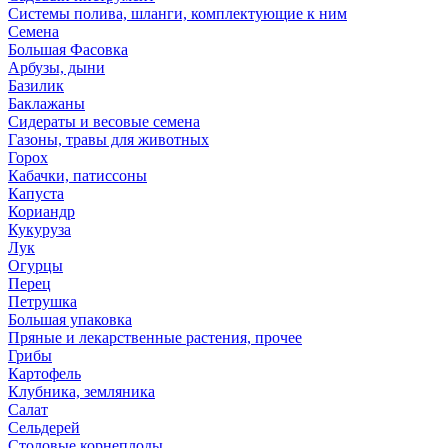
Системы полива, шланги, комплектующие к ним
Семена
Большая Фасовка
Арбузы, дыни
Базилик
Баклажаны
Сидераты и весовые семена
Газоны, травы для животных
Горох
Кабачки, патиссоны
Капуста
Кориандр
Кукуруза
Лук
Огурцы
Перец
Петрушка
Большая упаковка
Пряные и лекарственные растения, прочее
Грибы
Картофель
Клубника, земляника
Салат
Сельдерей
Столовые корнеплоды