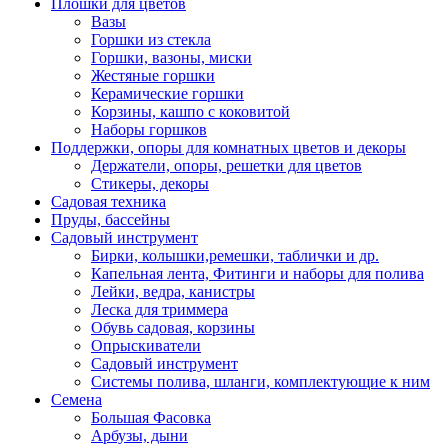
Плошки для цветов
Вазы
Горшки из стекла
Горшки, вазоны, миски
Жестяные горшки
Керамические горшки
Корзины, кашпо с коковитой
Наборы горшков
Поддержки, опоры для комнатных цветов и декоры
Держатели, опоры, решетки для цветов
Стикеры, декоры
Садовая техника
Пруды, бассейны
Садовый инструмент
Бирки, колышки,ремешки, таблички и др.
Капельная лента, Фитинги и наборы для полива
Лейки, ведра, канистры
Леска для триммера
Обувь садовая, корзины
Опрыскиватели
Садовый инструмент
Системы полива, шланги, комплектующие к ним
Семена
Большая Фасовка
Арбузы, дыни