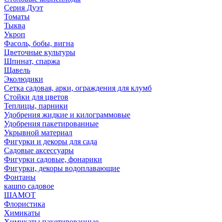
Серия Дуэт
Томаты
Тыква
Укроп
Фасоль, бобы, вигна
Цветочные культуры
Шпинат, спаржа
Щавель
Эколюдики
Сетка садовая, арки, ограждения для клумб
Стойки для цветов
Теплицы, парники
Удобрения жидкие и килограммовые
Удобрения пакетированные
Укрывной материал
Фигурки и декоры для сада
Садовые аксессуары
Фигурки садовые, фонарики
Фигурки, декоры водоплавающие
Фонтаны
кашпо садовое
ШАМОТ
Флористика
Химикаты
Химикаты пакетированные