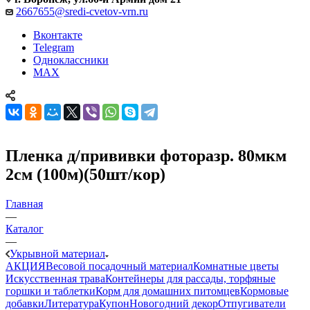
2667655@sredi-cvetov-vrn.ru
Вконтакте
Telegram
Одноклассники
MAX
Пленка д/прививки фоторазр. 80мкм
2см (100м)(50шт/кор)
Главная
—
Каталог
—
Укрывной материал
АКЦИЯ
Весовой посадочный материал
Комнатные цветы
Искусственная трава
Контейнеры для рассады, торфяные
горшки и таблетки
Корм для домашних питомцев
Кормовые
добавки
Литература
Купон
Новогодний декор
Отпугиватели