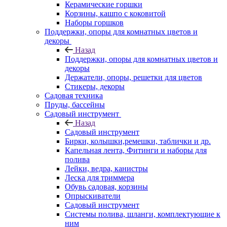
Керамические горшки
Корзины, кашпо с коковитой
Наборы горшков
Поддержки, опоры для комнатных цветов и
декоры
Назад
Поддержки, опоры для комнатных цветов и
декоры
Держатели, опоры, решетки для цветов
Стикеры, декоры
Садовая техника
Пруды, бассейны
Садовый инструмент
Назад
Садовый инструмент
Бирки, колышки,ремешки, таблички и др.
Капельная лента, Фитинги и наборы для
полива
Лейки, ведра, канистры
Леска для триммера
Обувь садовая, корзины
Опрыскиватели
Садовый инструмент
Системы полива, шланги, комплектующие к
ним