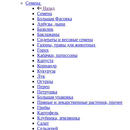
Семена
Назад
Семена
Большая Фасовка
Арбузы, дыни
Базилик
Баклажаны
Сидераты и весовые семена
Газоны, травы для животных
Горох
Кабачки, патиссоны
Капуста
Кориандр
Кукуруза
Лук
Огурцы
Перец
Петрушка
Большая упаковка
Пряные и лекарственные растения, прочее
Грибы
Картофель
Клубника, земляника
Салат
Сельдерей