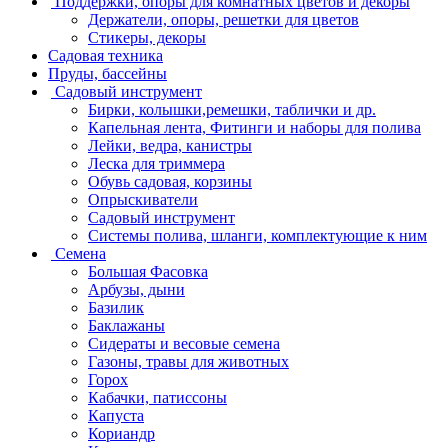
Поддержки, опоры для комнатных цветов и декоры
Держатели, опоры, решетки для цветов
Стикеры, декоры
Садовая техника
Пруды, бассейны
Садовый инструмент
Бирки, колышки,ремешки, таблички и др.
Капельная лента, Фитинги и наборы для полива
Лейки, ведра, канистры
Леска для триммера
Обувь садовая, корзины
Опрыскиватели
Садовый инструмент
Системы полива, шланги, комплектующие к ним
Семена
Большая Фасовка
Арбузы, дыни
Базилик
Баклажаны
Сидераты и весовые семена
Газоны, травы для животных
Горох
Кабачки, патиссоны
Капуста
Кориандр