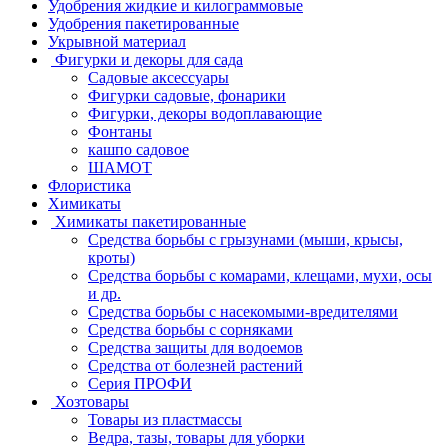
Удобрения жидкие и килограммовые
Удобрения пакетированные
Укрывной материал
Фигурки и декоры для сада
Садовые аксессуары
Фигурки садовые, фонарики
Фигурки, декоры водоплавающие
Фонтаны
кашпо садовое
ШАМОТ
Флористика
Химикаты
Химикаты пакетированные
Средства борьбы с грызунами (мыши, крысы,
кроты)
Средства борьбы с комарами, клещами, мухи, осы
и др.
Средства борьбы с насекомыми-вредителями
Средства борьбы с сорняками
Средства защиты для водоемов
Средства от болезней растений
Серия ПРОФИ
Хозтовары
Товары из пластмассы
Ведра, тазы, товары для уборки