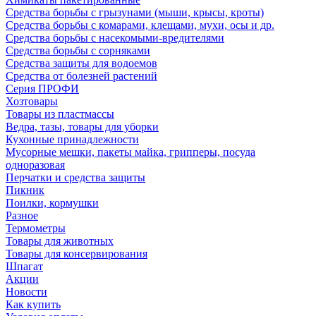
Средства борьбы с грызунами (мыши, крысы, кроты)
Средства борьбы с комарами, клещами, мухи, осы и др.
Средства борьбы с насекомыми-вредителями
Средства борьбы с сорняками
Средства защиты для водоемов
Средства от болезней растений
Серия ПРОФИ
Хозтовары
Товары из пластмассы
Ведра, тазы, товары для уборки
Кухонные принадлежности
Мусорные мешки, пакеты майка, грипперы, посуда
одноразовая
Перчатки и средства защиты
Пикник
Поилки, кормушки
Разное
Термометры
Товары для животных
Товары для консервирования
Шпагат
Акции
Новости
Как купить