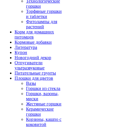
Технологические
горшки
Торфяные горшки
и таблетки
Фитолампы для
растений
Корм для домашних
питомцев
Кормовые добавки
Литература
Купон
Новогодний декор
Отпугиватели
ультразвуковые
Питательные грунты
Плошки для цветов
Вазы
Горшки из стекла
Горшки, вазоны,
миски
Жестяные горшки
Керамические
горшки
Корзины, кашпо с
коковитой