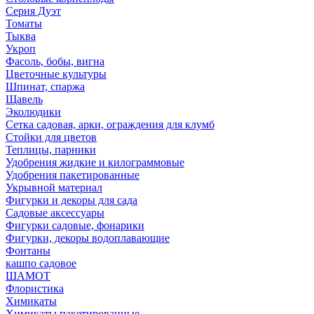
Серия Дуэт
Томаты
Тыква
Укроп
Фасоль, бобы, вигна
Цветочные культуры
Шпинат, спаржа
Щавель
Эколюдики
Сетка садовая, арки, ограждения для клумб
Стойки для цветов
Теплицы, парники
Удобрения жидкие и килограммовые
Удобрения пакетированные
Укрывной материал
Фигурки и декоры для сада
Садовые аксессуары
Фигурки садовые, фонарики
Фигурки, декоры водоплавающие
Фонтаны
кашпо садовое
ШАМОТ
Флористика
Химикаты
Химикаты пакетированные