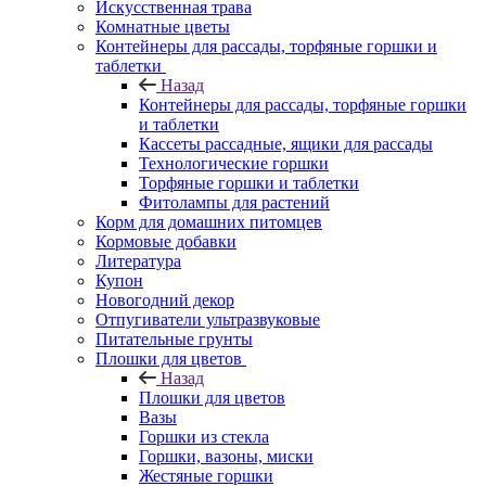
Искусственная трава
Комнатные цветы
Контейнеры для рассады, торфяные горшки и
таблетки
Назад
Контейнеры для рассады, торфяные горшки
и таблетки
Кассеты рассадные, ящики для рассады
Технологические горшки
Торфяные горшки и таблетки
Фитолампы для растений
Корм для домашних питомцев
Кормовые добавки
Литература
Купон
Новогодний декор
Отпугиватели ультразвуковые
Питательные грунты
Плошки для цветов
Назад
Плошки для цветов
Вазы
Горшки из стекла
Горшки, вазоны, миски
Жестяные горшки