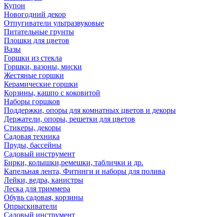
Купон
Новогодний декор
Отпугиватели ультразвуковые
Питательные грунты
Плошки для цветов
Вазы
Горшки из стекла
Горшки, вазоны, миски
Жестяные горшки
Керамические горшки
Корзины, кашпо с коковитой
Наборы горшков
Поддержки, опоры для комнатных цветов и декоры
Держатели, опоры, решетки для цветов
Стикеры, декоры
Садовая техника
Пруды, бассейны
Садовый инструмент
Бирки, колышки,ремешки, таблички и др.
Капельная лента, Фитинги и наборы для полива
Лейки, ведра, канистры
Леска для триммера
Обувь садовая, корзины
Опрыскиватели
Садовый инструмент