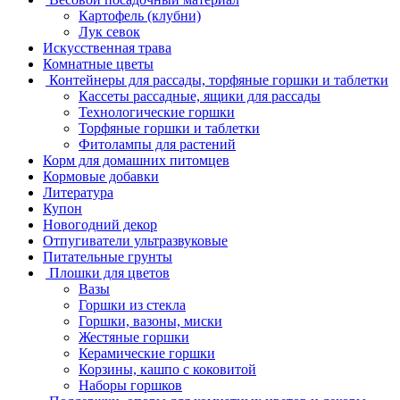
Картофель (клубни)
Лук севок
Искусственная трава
Комнатные цветы
Контейнеры для рассады, торфяные горшки и таблетки
Кассеты рассадные, ящики для рассады
Технологические горшки
Торфяные горшки и таблетки
Фитолампы для растений
Корм для домашних питомцев
Кормовые добавки
Литература
Купон
Новогодний декор
Отпугиватели ультразвуковые
Питательные грунты
Плошки для цветов
Вазы
Горшки из стекла
Горшки, вазоны, миски
Жестяные горшки
Керамические горшки
Корзины, кашпо с коковитой
Наборы горшков