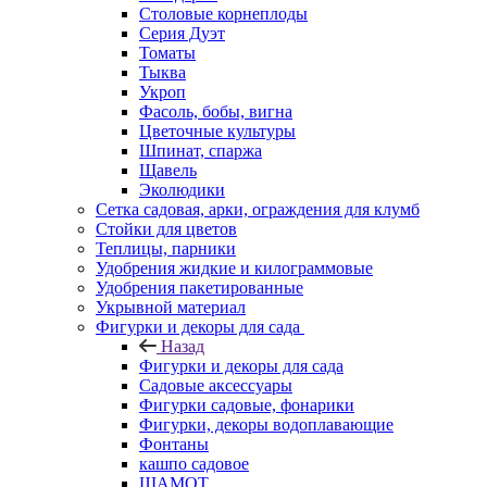
Столовые корнеплоды
Серия Дуэт
Томаты
Тыква
Укроп
Фасоль, бобы, вигна
Цветочные культуры
Шпинат, спаржа
Щавель
Эколюдики
Сетка садовая, арки, ограждения для клумб
Стойки для цветов
Теплицы, парники
Удобрения жидкие и килограммовые
Удобрения пакетированные
Укрывной материал
Фигурки и декоры для сада
Назад
Фигурки и декоры для сада
Садовые аксессуары
Фигурки садовые, фонарики
Фигурки, декоры водоплавающие
Фонтаны
кашпо садовое
ШАМОТ