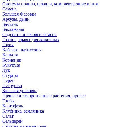
Системы полива, шланги, комплектующие к ним
Семена
Большая Фасовка
Арбузы, дыни
Базилик
Баклажаны
Сидераты и весовые семена
Газоны, травы для животных
Горох
Кабачки, патиссоны
Капуста
Кориандр
Кукуруза
Лук
Огурцы
Перец
Петрушка
Большая упаковка
Пряные и лекарственные растения, прочее
Грибы
Картофель
Клубника, земляника
Салат
Сельдерей
Столовые корнеплоды