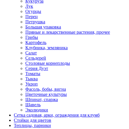
Кукуруза
Лук
Огурцы
Перец
Петрушка
Большая упаковка
Пряные и лекарственные растения, прочее
Грибы
Картофель
Клубника, земляника
Салат
Сельдерей
Столовые корнеплоды
Серия Дуэт
Томаты
Тыква
Укроп
Фасоль, бобы, вигна
Цветочные культуры
Шпинат, спаржа
Щавель
Эколюдики
Сетка садовая, арки, ограждения для клумб
Стойки для цветов
Теплицы, парники