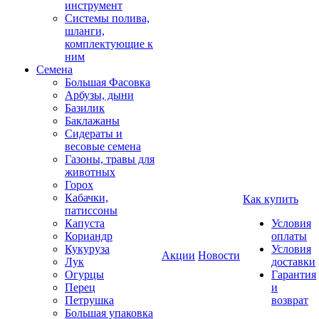
инструмент
Системы полива,
шланги,
комплектующие к
ним
Семена
Большая Фасовка
Арбузы, дыни
Базилик
Баклажаны
Сидераты и
весовые семена
Газоны, травы для
животных
Горох
Кабачки,
Как купить
патиссоны
Капуста
Условия
Кориандр
оплаты
Кукуруза
Условия
Акции
Новости
Лук
доставки
Огурцы
Гарантия
Перец
и
Петрушка
возврат
Большая упаковка