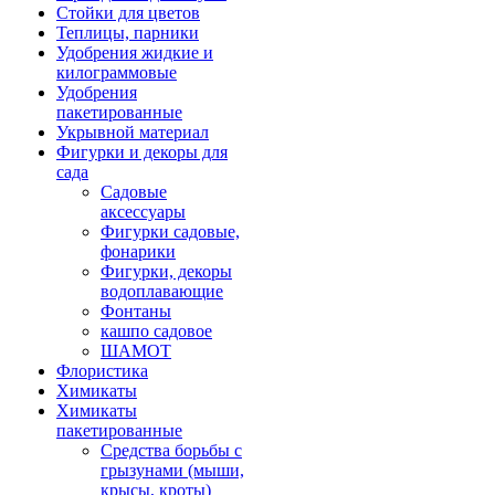
Стойки для цветов
Теплицы, парники
Удобрения жидкие и
килограммовые
Удобрения
пакетированные
Укрывной материал
Фигурки и декоры для
сада
Садовые
аксессуары
Фигурки садовые,
фонарики
Фигурки, декоры
водоплавающие
Фонтаны
кашпо садовое
ШАМОТ
Флористика
Химикаты
Химикаты
пакетированные
Средства борьбы с
грызунами (мыши,
крысы, кроты)