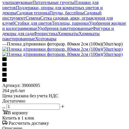
ультразвуковые
Питательные грунты
Плошки для
цветов
Поддержки, опоры для комнатных цветов и
декоры
Садовая техника
Пруды, бассейны
Садовый
инструмент
Семена
Сетка садовая, арки, ограждения для
клумб
Стойки для цветов
Теплицы, парники
Удобрения жидкие
и килограммовые
Удобрения пакетированные
Фигурки и
декоры для сада
Флористика
Химикаты
Химикаты
пакетированные
Хозтовары
—
Пленка д/прививки фоторазр. 80мкм 2см (100м)(50шт/кор)
Артикул:
39000095
264
руб.
/шт
Цена указана без учета НДС
Достаточно
В корзину
Купить в 1 клик
Рассчитать доставку
Описание