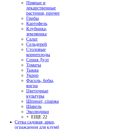
Пряные и
лекарственные
растения, прочее
Грибы
Картофель
Клубника,
земляника
Салат
Сельдерей
Столовые
корнеплоды
Серия Дуэт
Томаты
Тыква
Укроп
Фасоль, бобы,
вигна
Цветочные
культуры
Шпинат, спаржа
Щавель
Эколюдики
+ ЕЩЕ 22
Сетка садовая, арки,
ограждения для клумб