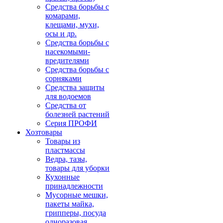
Средства борьбы с
комарами,
клещами, мухи,
осы и др.
Средства борьбы с
насекомыми-
вредителями
Средства борьбы с
сорняками
Средства защиты
для водоемов
Средства от
болезней растений
Серия ПРОФИ
Хозтовары
Товары из
пластмассы
Ведра, тазы,
товары для уборки
Кухонные
принадлежности
Мусорные мешки,
пакеты майка,
грипперы, посуда
одноразовая