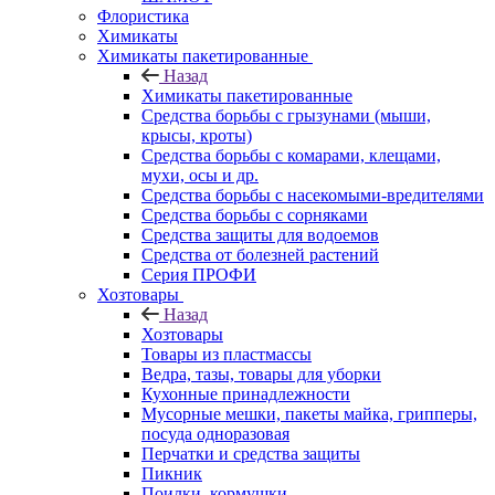
Флористика
Химикаты
Химикаты пакетированные
Назад
Химикаты пакетированные
Средства борьбы с грызунами (мыши,
крысы, кроты)
Средства борьбы с комарами, клещами,
мухи, осы и др.
Средства борьбы с насекомыми-вредителями
Средства борьбы с сорняками
Средства защиты для водоемов
Средства от болезней растений
Серия ПРОФИ
Хозтовары
Назад
Хозтовары
Товары из пластмассы
Ведра, тазы, товары для уборки
Кухонные принадлежности
Мусорные мешки, пакеты майка, грипперы,
посуда одноразовая
Перчатки и средства защиты
Пикник
Поилки, кормушки