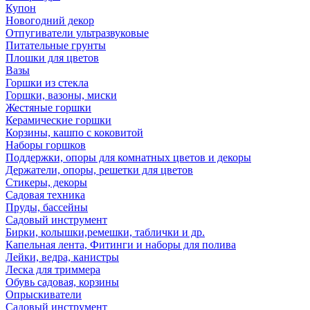
Купон
Новогодний декор
Отпугиватели ультразвуковые
Питательные грунты
Плошки для цветов
Вазы
Горшки из стекла
Горшки, вазоны, миски
Жестяные горшки
Керамические горшки
Корзины, кашпо с коковитой
Наборы горшков
Поддержки, опоры для комнатных цветов и декоры
Держатели, опоры, решетки для цветов
Стикеры, декоры
Садовая техника
Пруды, бассейны
Садовый инструмент
Бирки, колышки,ремешки, таблички и др.
Капельная лента, Фитинги и наборы для полива
Лейки, ведра, канистры
Леска для триммера
Обувь садовая, корзины
Опрыскиватели
Садовый инструмент