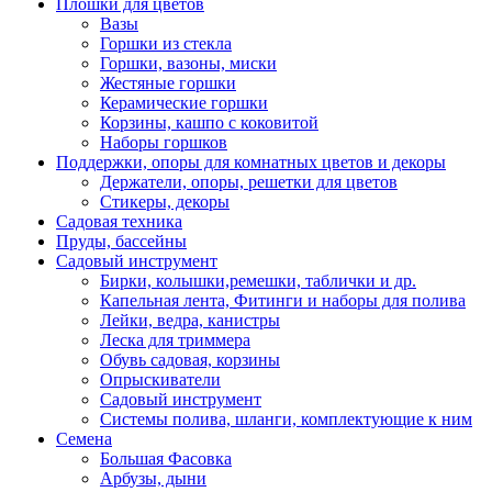
Плошки для цветов
Вазы
Горшки из стекла
Горшки, вазоны, миски
Жестяные горшки
Керамические горшки
Корзины, кашпо с коковитой
Наборы горшков
Поддержки, опоры для комнатных цветов и декоры
Держатели, опоры, решетки для цветов
Стикеры, декоры
Садовая техника
Пруды, бассейны
Садовый инструмент
Бирки, колышки,ремешки, таблички и др.
Капельная лента, Фитинги и наборы для полива
Лейки, ведра, канистры
Леска для триммера
Обувь садовая, корзины
Опрыскиватели
Садовый инструмент
Системы полива, шланги, комплектующие к ним
Семена
Большая Фасовка
Арбузы, дыни