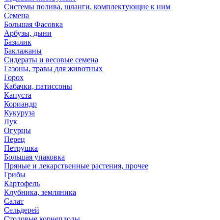
Системы полива, шланги, комплектующие к ним
Семена
Большая Фасовка
Арбузы, дыни
Базилик
Баклажаны
Сидераты и весовые семена
Газоны, травы для животных
Горох
Кабачки, патиссоны
Капуста
Кориандр
Кукуруза
Лук
Огурцы
Перец
Петрушка
Большая упаковка
Пряные и лекарственные растения, прочее
Грибы
Картофель
Клубника, земляника
Салат
Сельдерей
Столовые корнеплоды