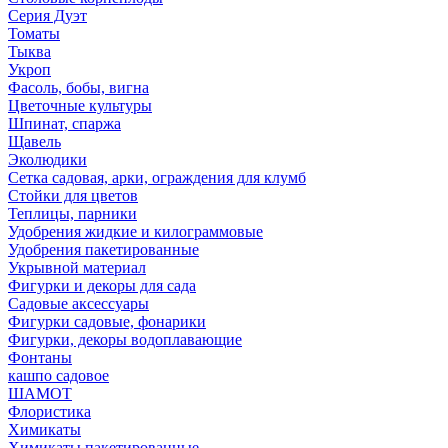
Серия Дуэт
Томаты
Тыква
Укроп
Фасоль, бобы, вигна
Цветочные культуры
Шпинат, спаржа
Щавель
Эколюдики
Сетка садовая, арки, ограждения для клумб
Стойки для цветов
Теплицы, парники
Удобрения жидкие и килограммовые
Удобрения пакетированные
Укрывной материал
Фигурки и декоры для сада
Садовые аксессуары
Фигурки садовые, фонарики
Фигурки, декоры водоплавающие
Фонтаны
кашпо садовое
ШАМОТ
Флористика
Химикаты
Химикаты пакетированные