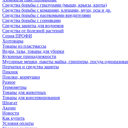
Средства борьбы с грызунами (мыши, крысы, кроты)
Средства борьбы с комарами, клещами, мухи, осы и др.
Средства борьбы с насекомыми-вредителями
Средства борьбы с сорняками
Средства защиты для водоемов
Средства от болезней растений
Серия ПРОФИ
Хозтовары
Товары из пластмассы
Ведра, тазы, товары для уборки
Кухонные принадлежности
Мусорные мешки, пакеты майка, грипперы, посуда одноразова
Перчатки и средства защиты
Пикник
Поилки, кормушки
Разное
Термометры
Товары для животных
Товары для консервирования
Шпагат
Акции
Новости
Как купить
Условия оплаты