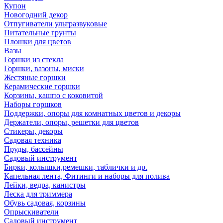
Купон
Новогодний декор
Отпугиватели ультразвуковые
Питательные грунты
Плошки для цветов
Вазы
Горшки из стекла
Горшки, вазоны, миски
Жестяные горшки
Керамические горшки
Корзины, кашпо с коковитой
Наборы горшков
Поддержки, опоры для комнатных цветов и декоры
Держатели, опоры, решетки для цветов
Стикеры, декоры
Садовая техника
Пруды, бассейны
Садовый инструмент
Бирки, колышки,ремешки, таблички и др.
Капельная лента, Фитинги и наборы для полива
Лейки, ведра, канистры
Леска для триммера
Обувь садовая, корзины
Опрыскиватели
Садовый инструмент