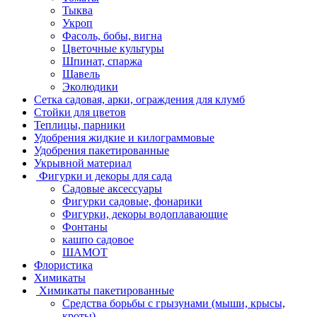
Тыква
Укроп
Фасоль, бобы, вигна
Цветочные культуры
Шпинат, спаржа
Щавель
Эколюдики
Сетка садовая, арки, ограждения для клумб
Стойки для цветов
Теплицы, парники
Удобрения жидкие и килограммовые
Удобрения пакетированные
Укрывной материал
Фигурки и декоры для сада
Садовые аксессуары
Фигурки садовые, фонарики
Фигурки, декоры водоплавающие
Фонтаны
кашпо садовое
ШАМОТ
Флористика
Химикаты
Химикаты пакетированные
Средства борьбы с грызунами (мыши, крысы,
кроты)