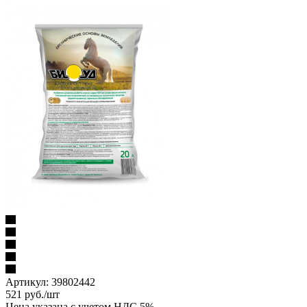
Артикул:
39802442
521
руб.
/шт
Цена указана с учетом НДС 5%