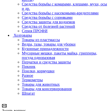
Средства борьбы с комарами, клещами, мухи, осы
и др.
Средства борьбы с насекомыми-вредителями
Средства борьбы с сорняками
Средства защиты для водоемов
Средства от болезней растений
Серия ПРОФИ
Хозтовары
Товары из пластмассы
Ведра, тазы, товары для уборки
Кухонные принадлежности
Мусорные мешки, пакеты майка, грипперы,
посуда одноразовая
Перчатки и средства защиты
Пикник
Поилки, кормушки
Разное
Термометры
Товары для животных
Товары для консервирования
Шпагат
Задать вопрос