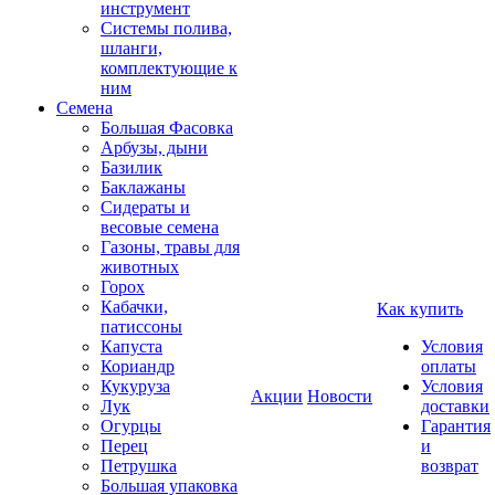
инструмент
Системы полива,
шланги,
комплектующие к
ним
Семена
Большая Фасовка
Арбузы, дыни
Базилик
Баклажаны
Сидераты и
весовые семена
Газоны, травы для
животных
Горох
Кабачки,
Как купить
патиссоны
Капуста
Условия
Кориандр
оплаты
Кукуруза
Условия
Акции
Новости
Лук
доставки
Огурцы
Гарантия
Перец
и
Петрушка
возврат
Большая упаковка