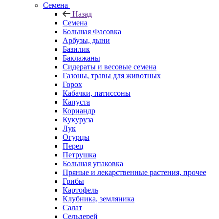
Семена
Назад
Семена
Большая Фасовка
Арбузы, дыни
Базилик
Баклажаны
Сидераты и весовые семена
Газоны, травы для животных
Горох
Кабачки, патиссоны
Капуста
Кориандр
Кукуруза
Лук
Огурцы
Перец
Петрушка
Большая упаковка
Пряные и лекарственные растения, прочее
Грибы
Картофель
Клубника, земляника
Салат
Сельдерей