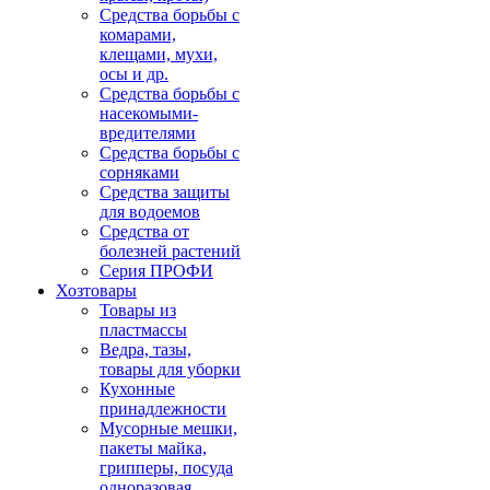
Средства борьбы с
комарами,
клещами, мухи,
осы и др.
Средства борьбы с
насекомыми-
вредителями
Средства борьбы с
сорняками
Средства защиты
для водоемов
Средства от
болезней растений
Серия ПРОФИ
Хозтовары
Товары из
пластмассы
Ведра, тазы,
товары для уборки
Кухонные
принадлежности
Мусорные мешки,
пакеты майка,
грипперы, посуда
одноразовая