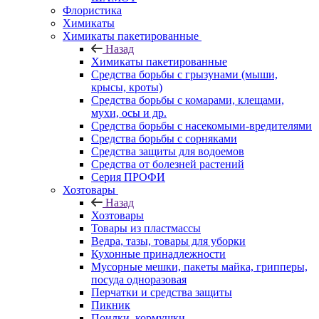
Флористика
Химикаты
Химикаты пакетированные
Назад
Химикаты пакетированные
Средства борьбы с грызунами (мыши,
крысы, кроты)
Средства борьбы с комарами, клещами,
мухи, осы и др.
Средства борьбы с насекомыми-вредителями
Средства борьбы с сорняками
Средства защиты для водоемов
Средства от болезней растений
Серия ПРОФИ
Хозтовары
Назад
Хозтовары
Товары из пластмассы
Ведра, тазы, товары для уборки
Кухонные принадлежности
Мусорные мешки, пакеты майка, грипперы,
посуда одноразовая
Перчатки и средства защиты
Пикник
Поилки, кормушки