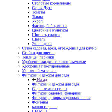
Столовые корнеплоды
Серия Дуэт
Томаты
Тыква
Укроп
Фасоль, бобы, вигна
Цветочные культуры
Шпинат, спаржа
Щавель
Эколюдики
Сетка садовая, арки, ограждения для клумб
Стойки для цветов
Теплицы, парники
Удобрения жидкие и килограммовые
Удобрения пакетированные
Укрывной материал
Фигурки и декоры для сада
Назад
Фигурки и декоры для сада
Садовые аксессуары
Фигурки садовые, фонарики
Фигурки, декоры водоплавающие
Фонтаны
кашпо садовое
ШАМОТ