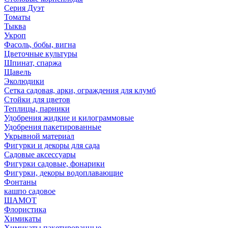
Серия Дуэт
Томаты
Тыква
Укроп
Фасоль, бобы, вигна
Цветочные культуры
Шпинат, спаржа
Щавель
Эколюдики
Сетка садовая, арки, ограждения для клумб
Стойки для цветов
Теплицы, парники
Удобрения жидкие и килограммовые
Удобрения пакетированные
Укрывной материал
Фигурки и декоры для сада
Садовые аксессуары
Фигурки садовые, фонарики
Фигурки, декоры водоплавающие
Фонтаны
кашпо садовое
ШАМОТ
Флористика
Химикаты
Химикаты пакетированные