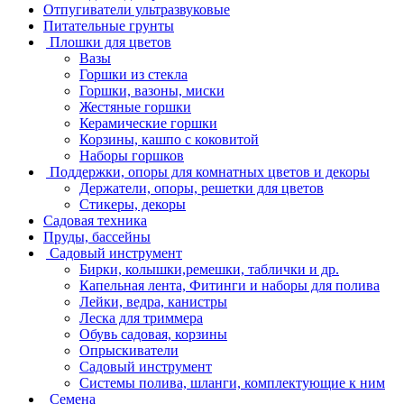
Отпугиватели ультразвуковые
Питательные грунты
Плошки для цветов
Вазы
Горшки из стекла
Горшки, вазоны, миски
Жестяные горшки
Керамические горшки
Корзины, кашпо с коковитой
Наборы горшков
Поддержки, опоры для комнатных цветов и декоры
Держатели, опоры, решетки для цветов
Стикеры, декоры
Садовая техника
Пруды, бассейны
Садовый инструмент
Бирки, колышки,ремешки, таблички и др.
Капельная лента, Фитинги и наборы для полива
Лейки, ведра, канистры
Леска для триммера
Обувь садовая, корзины
Опрыскиватели
Садовый инструмент
Системы полива, шланги, комплектующие к ним
Семена