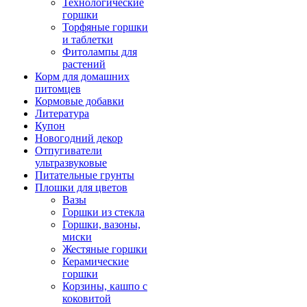
Технологические
горшки
Торфяные горшки
и таблетки
Фитолампы для
растений
Корм для домашних
питомцев
Кормовые добавки
Литература
Купон
Новогодний декор
Отпугиватели
ультразвуковые
Питательные грунты
Плошки для цветов
Вазы
Горшки из стекла
Горшки, вазоны,
миски
Жестяные горшки
Керамические
горшки
Корзины, кашпо с
коковитой