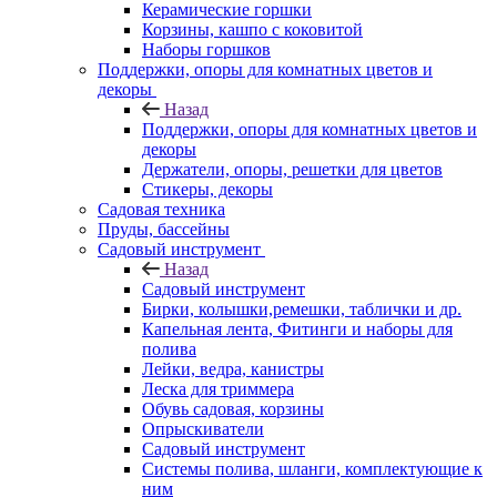
Керамические горшки
Корзины, кашпо с коковитой
Наборы горшков
Поддержки, опоры для комнатных цветов и
декоры
Назад
Поддержки, опоры для комнатных цветов и
декоры
Держатели, опоры, решетки для цветов
Стикеры, декоры
Садовая техника
Пруды, бассейны
Садовый инструмент
Назад
Садовый инструмент
Бирки, колышки,ремешки, таблички и др.
Капельная лента, Фитинги и наборы для
полива
Лейки, ведра, канистры
Леска для триммера
Обувь садовая, корзины
Опрыскиватели
Садовый инструмент
Системы полива, шланги, комплектующие к
ним