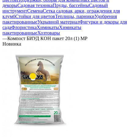
декоры
Садовая техника
Пруды, бассейны
Садовый
инструмент
Семена
Сетка садовая, арки, ограждения для
клумб
Стойки для цветов
Теплицы, парники
Удобрения
пакетированные
Укрывной материал
Фигурки и декоры для
сада
Флористика
Химикаты
Химикаты
пакетированные
Хозтовары
—
Компост БИУД КОН пакет 20л (1) МР
Новинка