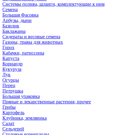
Системы полива, шланги, комплектующие к ним
Семена
Большая Фасовка
Арбузы, дыни
Базилик
Баклажаны
Сидераты и весовые семена
Газоны, травы для животных
Горох
Кабачки, патиссоны
Капуста
Кориандр
Кукуруза
Лук
Огурцы
Перец
Петрушка
Большая упаковка
Пряные и лекарственные растения, прочее
Грибы
Картофель
Клубника, земляника
Салат
Сельдерей
Столовые корнеплоды