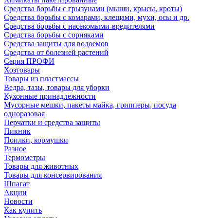
Средства борьбы с грызунами (мыши, крысы, кроты)
Средства борьбы с комарами, клещами, мухи, осы и др.
Средства борьбы с насекомыми-вредителями
Средства борьбы с сорняками
Средства защиты для водоемов
Средства от болезней растений
Серия ПРОФИ
Хозтовары
Товары из пластмассы
Ведра, тазы, товары для уборки
Кухонные принадлежности
Мусорные мешки, пакеты майка, грипперы, посуда
одноразовая
Перчатки и средства защиты
Пикник
Поилки, кормушки
Разное
Термометры
Товары для животных
Товары для консервирования
Шпагат
Акции
Новости
Как купить