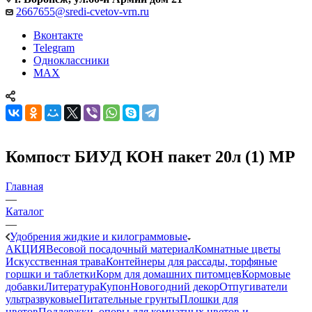
2667655@sredi-cvetov-vrn.ru
Вконтакте
Telegram
Одноклассники
MAX
Компост БИУД КОН пакет 20л (1) МР
Главная
—
Каталог
—
Удобрения жидкие и килограммовые
АКЦИЯ
Весовой посадочный материал
Комнатные цветы
Искусственная трава
Контейнеры для рассады, торфяные
горшки и таблетки
Корм для домашних питомцев
Кормовые
добавки
Литература
Купон
Новогодний декор
Отпугиватели
ультразвуковые
Питательные грунты
Плошки для
цветов
Поддержки, опоры для комнатных цветов и