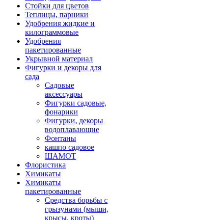
Стойки для цветов
Теплицы, парники
Удобрения жидкие и
килограммовые
Удобрения
пакетированные
Укрывной материал
Фигурки и декоры для
сада
Садовые
аксессуары
Фигурки садовые,
фонарики
Фигурки, декоры
водоплавающие
Фонтаны
кашпо садовое
ШАМОТ
Флористика
Химикаты
Химикаты
пакетированные
Средства борьбы с
грызунами (мыши,
крысы, кроты)