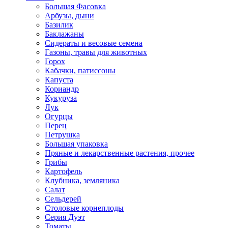
Большая Фасовка
Арбузы, дыни
Базилик
Баклажаны
Сидераты и весовые семена
Газоны, травы для животных
Горох
Кабачки, патиссоны
Капуста
Кориандр
Кукуруза
Лук
Огурцы
Перец
Петрушка
Большая упаковка
Пряные и лекарственные растения, прочее
Грибы
Картофель
Клубника, земляника
Салат
Сельдерей
Столовые корнеплоды
Серия Дуэт
Томаты