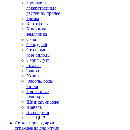
Пряные и
лекарственные
растения, прочее
Грибы
Картофель
Клубника,
земляника
Салат
Сельдерей
Столовые
корнеплоды
Серия Дуэт
Томаты
Тыква
Укроп
Фасоль, бобы,
вигна
Цветочные
культуры
Шпинат, спаржа
Щавель
Эколюдики
+ ЕЩЕ 22
Сетка садовая, арки,
ограждения для клумб