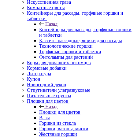
Искусственная трава
Комнатные цветы
Контейнеры для рассады, торфяные горшки и
таблетки
Назад
Контейнеры для рассады, торфяные горшки
и таблетки
Кассеты рассадные, ящики для рассады
Технологические горшки
Торфяные горшки и таблетки
Фитолампы для растений
Корм для домашних питомцев
Кормовые добавки
Литература
Купон
Новогодний декор
Отпугиватели ультразвуковые
Питательные грунты
Плошки для цветов
Назад
Плошки для цветов
Вазы
Горшки из стекла
Горшки, вазоны, миски
Жестяные горшки