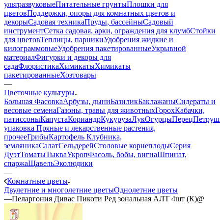
ультразвуковые
Питательные грунты
Плошки для
цветов
Поддержки, опоры для комнатных цветов и
декоры
Садовая техника
Пруды, бассейны
Садовый
инструмент
Сетка садовая, арки, ограждения для клумб
Стойки
для цветов
Теплицы, парники
Удобрения жидкие и
килограммовые
Удобрения пакетированные
Укрывной
материал
Фигурки и декоры для
сада
Флористика
Химикаты
Химикаты
пакетированные
Хозтовары
—
Цветочные культуры
Большая Фасовка
Арбузы, дыни
Базилик
Баклажаны
Сидераты и
весовые семена
Газоны, травы для животных
Горох
Кабачки,
патиссоны
Капуста
Кориандр
Кукуруза
Лук
Огурцы
Перец
Петруш
упаковка
Пряные и лекарственные растения,
прочее
Грибы
Картофель
Клубника,
земляника
Салат
Сельдерей
Столовые корнеплоды
Серия
Дуэт
Томаты
Тыква
Укроп
Фасоль, бобы, вигна
Шпинат,
спаржа
Щавель
Эколюдики
—
Комнатные цветы
Двулетние и многолетние цветы
Однолетние цветы
—
Пеларгония Дивас Пикоти Ред зональная АЛТ 4шт (К)@