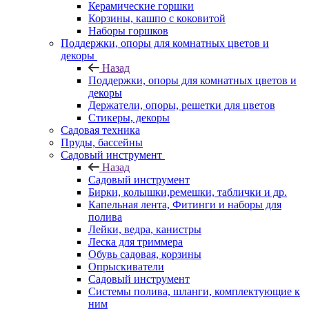
Керамические горшки
Корзины, кашпо с коковитой
Наборы горшков
Поддержки, опоры для комнатных цветов и
декоры
Назад
Поддержки, опоры для комнатных цветов и
декоры
Держатели, опоры, решетки для цветов
Стикеры, декоры
Садовая техника
Пруды, бассейны
Садовый инструмент
Назад
Садовый инструмент
Бирки, колышки,ремешки, таблички и др.
Капельная лента, Фитинги и наборы для
полива
Лейки, ведра, канистры
Леска для триммера
Обувь садовая, корзины
Опрыскиватели
Садовый инструмент
Системы полива, шланги, комплектующие к
ним