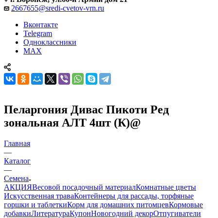
2667655@sredi-cvetov-vrn.ru
Вконтакте
Telegram
Одноклассники
MAX
Пеларгония Дивас Пикоти Ред
зональная АЛТ 4шт (К)@
Главная
—
Каталог
—
Семена
АКЦИЯ
Весовой посадочный материал
Комнатные цветы
Искусственная трава
Контейнеры для рассады, торфяные
горшки и таблетки
Корм для домашних питомцев
Кормовые
добавки
Литература
Купон
Новогодний декор
Отпугиватели