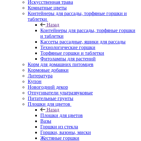
Искусственная трава
Комнатные цветы
Контейнеры для рассады, торфяные горшки и
таблетки
Назад
Контейнеры для рассады, торфяные горшки
и таблетки
Кассеты рассадные, ящики для рассады
Технологические горшки
Торфяные горшки и таблетки
Фитолампы для растений
Корм для домашних питомцев
Кормовые добавки
Литература
Купон
Новогодний декор
Отпугиватели ультразвуковые
Питательные грунты
Плошки для цветов
Назад
Плошки для цветов
Вазы
Горшки из стекла
Горшки, вазоны, миски
Жестяные горшки