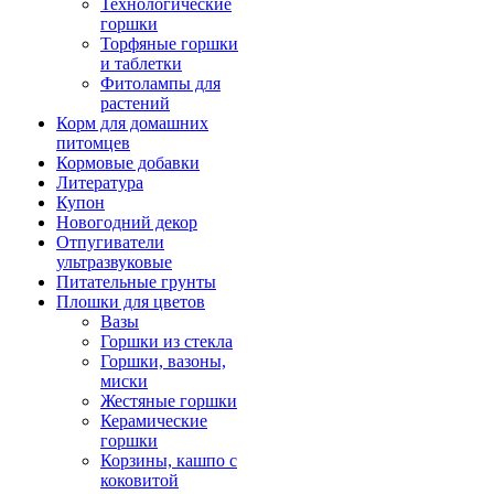
Технологические
горшки
Торфяные горшки
и таблетки
Фитолампы для
растений
Корм для домашних
питомцев
Кормовые добавки
Литература
Купон
Новогодний декор
Отпугиватели
ультразвуковые
Питательные грунты
Плошки для цветов
Вазы
Горшки из стекла
Горшки, вазоны,
миски
Жестяные горшки
Керамические
горшки
Корзины, кашпо с
коковитой