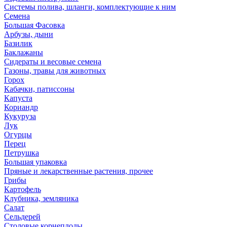
Системы полива, шланги, комплектующие к ним
Семена
Большая Фасовка
Арбузы, дыни
Базилик
Баклажаны
Сидераты и весовые семена
Газоны, травы для животных
Горох
Кабачки, патиссоны
Капуста
Кориандр
Кукуруза
Лук
Огурцы
Перец
Петрушка
Большая упаковка
Пряные и лекарственные растения, прочее
Грибы
Картофель
Клубника, земляника
Салат
Сельдерей
Столовые корнеплоды