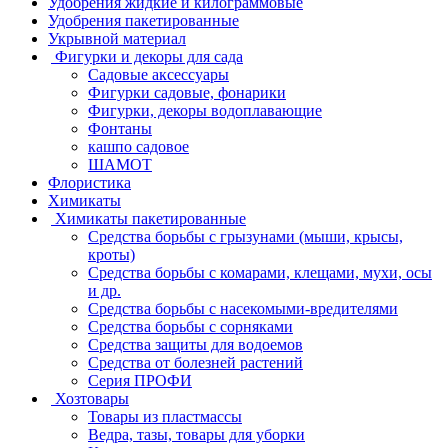
Удобрения жидкие и килограммовые
Удобрения пакетированные
Укрывной материал
Фигурки и декоры для сада
Садовые аксессуары
Фигурки садовые, фонарики
Фигурки, декоры водоплавающие
Фонтаны
кашпо садовое
ШАМОТ
Флористика
Химикаты
Химикаты пакетированные
Средства борьбы с грызунами (мыши, крысы,
кроты)
Средства борьбы с комарами, клещами, мухи, осы
и др.
Средства борьбы с насекомыми-вредителями
Средства борьбы с сорняками
Средства защиты для водоемов
Средства от болезней растений
Серия ПРОФИ
Хозтовары
Товары из пластмассы
Ведра, тазы, товары для уборки