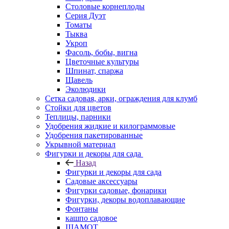
Столовые корнеплоды
Серия Дуэт
Томаты
Тыква
Укроп
Фасоль, бобы, вигна
Цветочные культуры
Шпинат, спаржа
Щавель
Эколюдики
Сетка садовая, арки, ограждения для клумб
Стойки для цветов
Теплицы, парники
Удобрения жидкие и килограммовые
Удобрения пакетированные
Укрывной материал
Фигурки и декоры для сада
Назад
Фигурки и декоры для сада
Садовые аксессуары
Фигурки садовые, фонарики
Фигурки, декоры водоплавающие
Фонтаны
кашпо садовое
ШАМОТ