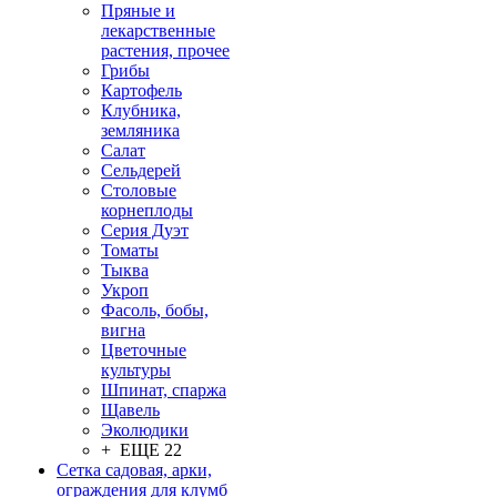
Пряные и
лекарственные
растения, прочее
Грибы
Картофель
Клубника,
земляника
Салат
Сельдерей
Столовые
корнеплоды
Серия Дуэт
Томаты
Тыква
Укроп
Фасоль, бобы,
вигна
Цветочные
культуры
Шпинат, спаржа
Щавель
Эколюдики
+ ЕЩЕ 22
Сетка садовая, арки,
ограждения для клумб