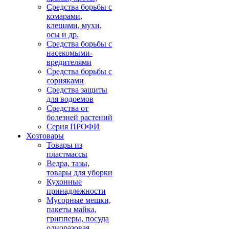
Средства борьбы с
комарами,
клещами, мухи,
осы и др.
Средства борьбы с
насекомыми-
вредителями
Средства борьбы с
сорняками
Средства защиты
для водоемов
Средства от
болезней растений
Серия ПРОФИ
Хозтовары
Товары из
пластмассы
Ведра, тазы,
товары для уборки
Кухонные
принадлежности
Мусорные мешки,
пакеты майка,
грипперы, посуда
одноразовая