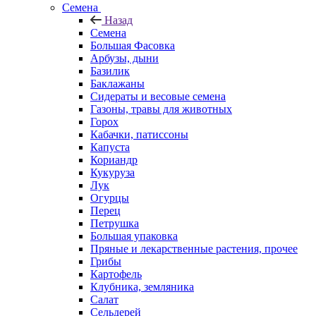
Семена
Назад
Семена
Большая Фасовка
Арбузы, дыни
Базилик
Баклажаны
Сидераты и весовые семена
Газоны, травы для животных
Горох
Кабачки, патиссоны
Капуста
Кориандр
Кукуруза
Лук
Огурцы
Перец
Петрушка
Большая упаковка
Пряные и лекарственные растения, прочее
Грибы
Картофель
Клубника, земляника
Салат
Сельдерей