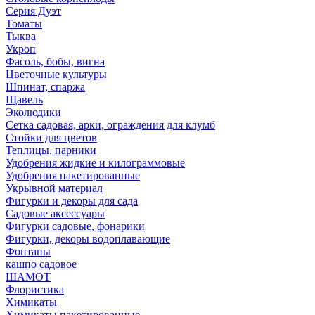
Серия Дуэт
Томаты
Тыква
Укроп
Фасоль, бобы, вигна
Цветочные культуры
Шпинат, спаржа
Щавель
Эколюдики
Сетка садовая, арки, ограждения для клумб
Стойки для цветов
Теплицы, парники
Удобрения жидкие и килограммовые
Удобрения пакетированные
Укрывной материал
Фигурки и декоры для сада
Садовые аксессуары
Фигурки садовые, фонарики
Фигурки, декоры водоплавающие
Фонтаны
кашпо садовое
ШАМОТ
Флористика
Химикаты
Химикаты пакетированные