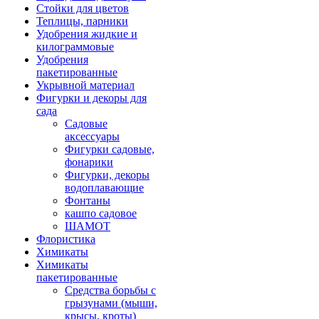
Стойки для цветов
Теплицы, парники
Удобрения жидкие и
килограммовые
Удобрения
пакетированные
Укрывной материал
Фигурки и декоры для
сада
Садовые
аксессуары
Фигурки садовые,
фонарики
Фигурки, декоры
водоплавающие
Фонтаны
кашпо садовое
ШАМОТ
Флористика
Химикаты
Химикаты
пакетированные
Средства борьбы с
грызунами (мыши,
крысы, кроты)