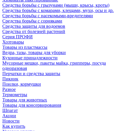
Средства борьбы с грызунами (мыши, крысы, кроты)
Средства борьбы с комарами, клещами, мухи, осы и др.
Средства борьбы с насекомыми-вредителями
Средства борьбы с сорняками
Средства защиты для водоемов
Средства от болезней растений
Серия ПРОФИ
Хозтовары
Товары из пластмассы
Ведра, тазы, товары для уборки
Кухонные принадлежности
Мусорные мешки, пакеты майка, грипперы, посуда
одноразовая
Перчатки и средства защиты
Пикник
Поилки, кормушки
Разное
Термометры
Товары для животных
Товары для консервирования
Шпагат
Акции
Новости
Как купить