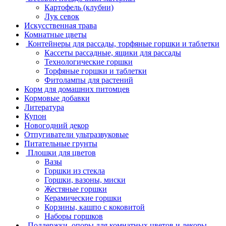
Картофель (клубни)
Лук севок
Искусственная трава
Комнатные цветы
Контейнеры для рассады, торфяные горшки и таблетки
Кассеты рассадные, ящики для рассады
Технологические горшки
Торфяные горшки и таблетки
Фитолампы для растений
Корм для домашних питомцев
Кормовые добавки
Литература
Купон
Новогодний декор
Отпугиватели ультразвуковые
Питательные грунты
Плошки для цветов
Вазы
Горшки из стекла
Горшки, вазоны, миски
Жестяные горшки
Керамические горшки
Корзины, кашпо с коковитой
Наборы горшков
Поддержки, опоры для комнатных цветов и декоры