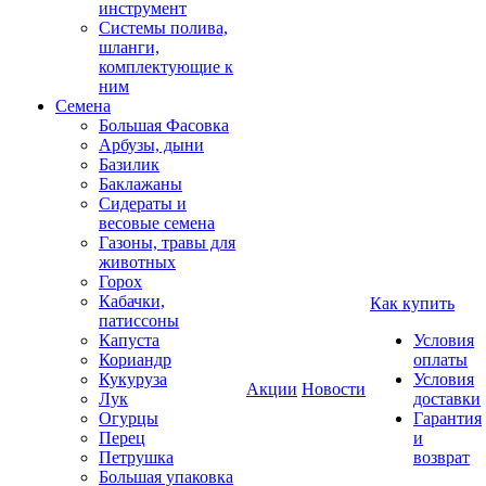
инструмент
Системы полива,
шланги,
комплектующие к
ним
Семена
Большая Фасовка
Арбузы, дыни
Базилик
Баклажаны
Сидераты и
весовые семена
Газоны, травы для
животных
Горох
Кабачки,
Как купить
патиссоны
Капуста
Условия
Кориандр
оплаты
Кукуруза
Условия
Акции
Новости
Лук
доставки
Огурцы
Гарантия
Перец
и
Петрушка
возврат
Большая упаковка