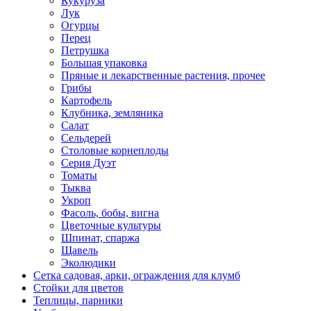
Кукуруза
Лук
Огурцы
Перец
Петрушка
Большая упаковка
Пряные и лекарственные растения, прочее
Грибы
Картофель
Клубника, земляника
Салат
Сельдерей
Столовые корнеплоды
Серия Дуэт
Томаты
Тыква
Укроп
Фасоль, бобы, вигна
Цветочные культуры
Шпинат, спаржа
Щавель
Эколюдики
Сетка садовая, арки, ограждения для клумб
Стойки для цветов
Теплицы, парники