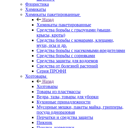
Флористика
Химикаты
Химикаты пакетированные
Назад
Химикаты пакетированные
Средства борьбы с грызунами (мыши,
крысы, кроты)
Средства борьбы с комарами, клещами,
мухи, осы и др.
Средства борьбы с насекомыми-вредителями
Средства борьбы с сорняками
Средства защиты для водоемов
Средства от болезней растений
Серия ПРОФИ
Хозтовары
Назад
Хозтовары
Товары из пластмассы
Ведра, тазы, товары для уборки
Кухонные принадлежности
Мусорные мешки, пакеты майка, грипперы,
посуда одноразовая
Перчатки и средства защиты
Пикник
Поилки, кормушки