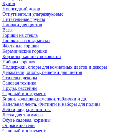
Купон
Новогодний декор
Отпугиватели ультразвуковые
Питательные грунты
Плошки для цветов
Вазы
Горшки из стекла
Горшки, вазоны, миски
Жестяные горшки
Керамические горшки
Корзины, кашпо с коковитой
Наборы горшков
Поддержки, опоры для комнатных цветов и декоры
Держатели, опоры, решетки для цветов
Стикеры, декоры
Садовая техника
Пруды, бассейны
Садовый инструмент
Бирки, колышки,ремешки, таблички и др.
Капельная лента, Фитинги и наборы для полива
Лейки, ведра, канистры
Леска для триммера
Обувь садовая, корзины
Опрыскиватели
Садовый инструмент