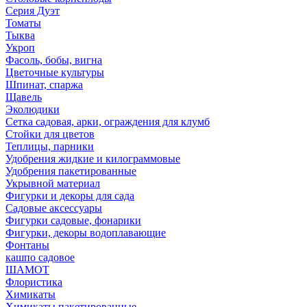
Серия Дуэт
Томаты
Тыква
Укроп
Фасоль, бобы, вигна
Цветочные культуры
Шпинат, спаржа
Щавель
Эколюдики
Сетка садовая, арки, ограждения для клумб
Стойки для цветов
Теплицы, парники
Удобрения жидкие и килограммовые
Удобрения пакетированные
Укрывной материал
Фигурки и декоры для сада
Садовые аксессуары
Фигурки садовые, фонарики
Фигурки, декоры водоплавающие
Фонтаны
кашпо садовое
ШАМОТ
Флористика
Химикаты
Химикаты пакетированные