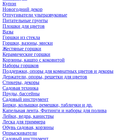
Купон
Новогодний декор
Отпугиватели ультразвуковые
Питательные грунты
Плошки для цветов
Вазы
Горшки из стекла
Горшки, вазоны, миски
Жестяные горшки
Керамические горшки
Корзины, кашпо с коковитой
Наборы горшков
Поддержки, опоры для комнатных цветов и декоры
Держатели, опоры, решетки для цветов
Стикеры, декоры
Садовая техника
Пруды, бассейны
Садовый инструмент
Бирки, колышки,ремешки, таблички и др.
Капельная лента, Фитинги и наборы для полива
Лейки, ведра, канистры
Леска для триммера
Обувь садовая, корзины
Опрыскиватели
Садовый инструмент