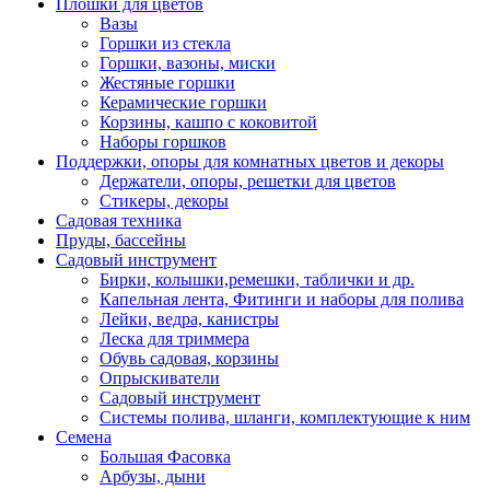
Плошки для цветов
Вазы
Горшки из стекла
Горшки, вазоны, миски
Жестяные горшки
Керамические горшки
Корзины, кашпо с коковитой
Наборы горшков
Поддержки, опоры для комнатных цветов и декоры
Держатели, опоры, решетки для цветов
Стикеры, декоры
Садовая техника
Пруды, бассейны
Садовый инструмент
Бирки, колышки,ремешки, таблички и др.
Капельная лента, Фитинги и наборы для полива
Лейки, ведра, канистры
Леска для триммера
Обувь садовая, корзины
Опрыскиватели
Садовый инструмент
Системы полива, шланги, комплектующие к ним
Семена
Большая Фасовка
Арбузы, дыни