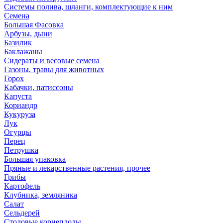
Системы полива, шланги, комплектующие к ним
Семена
Большая Фасовка
Арбузы, дыни
Базилик
Баклажаны
Сидераты и весовые семена
Газоны, травы для животных
Горох
Кабачки, патиссоны
Капуста
Кориандр
Кукуруза
Лук
Огурцы
Перец
Петрушка
Большая упаковка
Пряные и лекарственные растения, прочее
Грибы
Картофель
Клубника, земляника
Салат
Сельдерей
Столовые корнеплоды