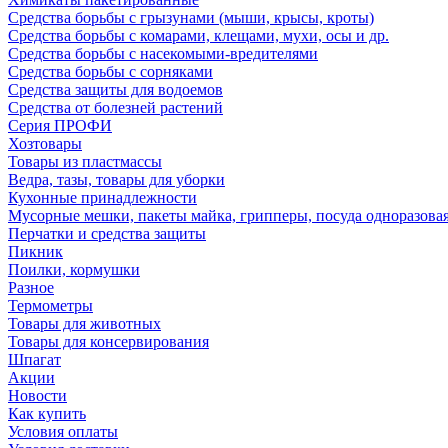
Средства борьбы с грызунами (мыши, крысы, кроты)
Средства борьбы с комарами, клещами, мухи, осы и др.
Средства борьбы с насекомыми-вредителями
Средства борьбы с сорняками
Средства защиты для водоемов
Средства от болезней растений
Серия ПРОФИ
Хозтовары
Товары из пластмассы
Ведра, тазы, товары для уборки
Кухонные принадлежности
Мусорные мешки, пакеты майка, грипперы, посуда одноразова
Перчатки и средства защиты
Пикник
Поилки, кормушки
Разное
Термометры
Товары для животных
Товары для консервирования
Шпагат
Акции
Новости
Как купить
Условия оплаты