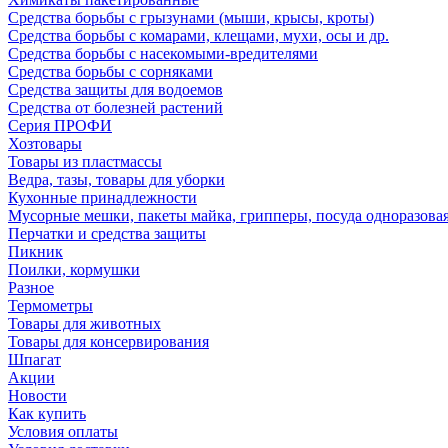
Средства борьбы с грызунами (мыши, крысы, кроты)
Средства борьбы с комарами, клещами, мухи, осы и др.
Средства борьбы с насекомыми-вредителями
Средства борьбы с сорняками
Средства защиты для водоемов
Средства от болезней растений
Серия ПРОФИ
Хозтовары
Товары из пластмассы
Ведра, тазы, товары для уборки
Кухонные принадлежности
Мусорные мешки, пакеты майка, грипперы, посуда одноразова
Перчатки и средства защиты
Пикник
Поилки, кормушки
Разное
Термометры
Товары для животных
Товары для консервирования
Шпагат
Акции
Новости
Как купить
Условия оплаты