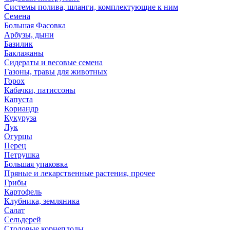
Системы полива, шланги, комплектующие к ним
Семена
Большая Фасовка
Арбузы, дыни
Базилик
Баклажаны
Сидераты и весовые семена
Газоны, травы для животных
Горох
Кабачки, патиссоны
Капуста
Кориандр
Кукуруза
Лук
Огурцы
Перец
Петрушка
Большая упаковка
Пряные и лекарственные растения, прочее
Грибы
Картофель
Клубника, земляника
Салат
Сельдерей
Столовые корнеплоды