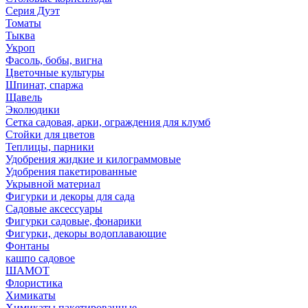
Серия Дуэт
Томаты
Тыква
Укроп
Фасоль, бобы, вигна
Цветочные культуры
Шпинат, спаржа
Щавель
Эколюдики
Сетка садовая, арки, ограждения для клумб
Стойки для цветов
Теплицы, парники
Удобрения жидкие и килограммовые
Удобрения пакетированные
Укрывной материал
Фигурки и декоры для сада
Садовые аксессуары
Фигурки садовые, фонарики
Фигурки, декоры водоплавающие
Фонтаны
кашпо садовое
ШАМОТ
Флористика
Химикаты
Химикаты пакетированные