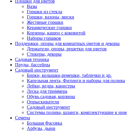
Плошки для цветов
Вазы
Горшки из стекла
Горшки, вазоны, миски
Жестяные горшки
Керамические горшки
Корзины, кашпо с коковитой
Наборы горшков
Поддержки, опоры для комнатных цветов и декоры
Держатели, опоры, решетки для цветов
Стикеры, декоры
Садовая техника
Пруды, бассейны
Садовый инструмент
Бирки, колышки,ремешки, таблички и др.
Капельная лента, Фитинги и наборы для полива
Лейки, ведра, канистры
Леска для триммера
Обувь садовая, корзины
Опрыскиватели
Садовый инструмент
Системы полива, шланги, комплектующие к ним
Семена
Большая Фасовка
Арбузы, дыни