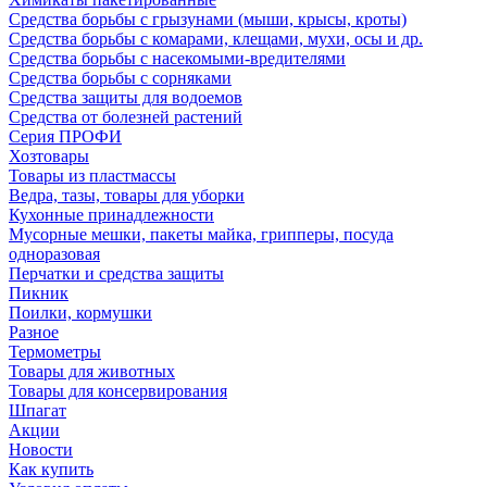
Средства борьбы с грызунами (мыши, крысы, кроты)
Средства борьбы с комарами, клещами, мухи, осы и др.
Средства борьбы с насекомыми-вредителями
Средства борьбы с сорняками
Средства защиты для водоемов
Средства от болезней растений
Серия ПРОФИ
Хозтовары
Товары из пластмассы
Ведра, тазы, товары для уборки
Кухонные принадлежности
Мусорные мешки, пакеты майка, грипперы, посуда
одноразовая
Перчатки и средства защиты
Пикник
Поилки, кормушки
Разное
Термометры
Товары для животных
Товары для консервирования
Шпагат
Акции
Новости
Как купить