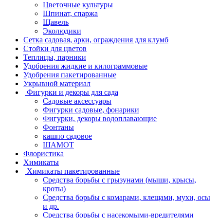
Цветочные культуры
Шпинат, спаржа
Щавель
Эколюдики
Сетка садовая, арки, ограждения для клумб
Стойки для цветов
Теплицы, парники
Удобрения жидкие и килограммовые
Удобрения пакетированные
Укрывной материал
Фигурки и декоры для сада
Садовые аксессуары
Фигурки садовые, фонарики
Фигурки, декоры водоплавающие
Фонтаны
кашпо садовое
ШАМОТ
Флористика
Химикаты
Химикаты пакетированные
Средства борьбы с грызунами (мыши, крысы,
кроты)
Средства борьбы с комарами, клещами, мухи, осы
и др.
Средства борьбы с насекомыми-вредителями