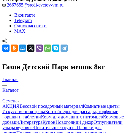
2667655@sredi-cvetov-vrn.ru
Вконтакте
Telegram
Одноклассники
MAX
Газон Детский Парк мешок 8кг
Главная
—
Каталог
—
Семена
АКЦИЯ
Весовой посадочный материал
Комнатные цветы
Искусственная трава
Контейнеры для рассады, торфяные
горшки и таблетки
Корм для домашних питомцев
Кормовые
добавки
Литература
Купон
Новогодний декор
Отпугиватели
ультразвуковые
Питательные грунты
Плошки для
цветов
Поддержки, опоры для комнатных цветов и