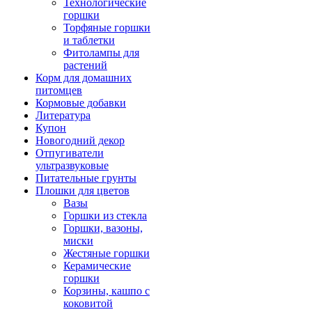
Технологические
горшки
Торфяные горшки
и таблетки
Фитолампы для
растений
Корм для домашних
питомцев
Кормовые добавки
Литература
Купон
Новогодний декор
Отпугиватели
ультразвуковые
Питательные грунты
Плошки для цветов
Вазы
Горшки из стекла
Горшки, вазоны,
миски
Жестяные горшки
Керамические
горшки
Корзины, кашпо с
коковитой