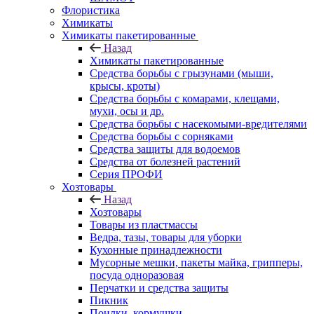
Флористика
Химикаты
Химикаты пакетированные
Назад
Химикаты пакетированные
Средства борьбы с грызунами (мыши,
крысы, кроты)
Средства борьбы с комарами, клещами,
мухи, осы и др.
Средства борьбы с насекомыми-вредителями
Средства борьбы с сорняками
Средства защиты для водоемов
Средства от болезней растений
Серия ПРОФИ
Хозтовары
Назад
Хозтовары
Товары из пластмассы
Ведра, тазы, товары для уборки
Кухонные принадлежности
Мусорные мешки, пакеты майка, грипперы,
посуда одноразовая
Перчатки и средства защиты
Пикник
Поилки, кормушки