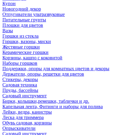
Купон
Новогодний декор
Отпугиватели ультразвуковые
Питательные грунты
Плошки для цветов
Вазы
Горшки из стекла
Горшки, вазоны, миски
Жестяные горшки
Керамические горшки
Корзины, кашпо с коковитой
Наборы горшков
Поддержки, опоры для комнатных цветов и декоры
Держатели, опоры, решетки для цветов
Стикеры, декоры
Садовая техника
Пруды, бассейны
Садовый инструмент
Бирки, колышки,ремешки, таблички и др.
Капельная лента, Фитинги и наборы для полива
Лейки, ведра, канистры
Леска для триммера
Обувь садовая, корзины
Опрыскиватели
Садовый инструмент