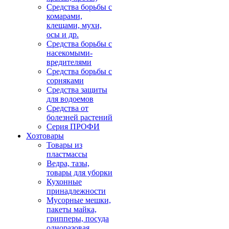
Средства борьбы с
комарами,
клещами, мухи,
осы и др.
Средства борьбы с
насекомыми-
вредителями
Средства борьбы с
сорняками
Средства защиты
для водоемов
Средства от
болезней растений
Серия ПРОФИ
Хозтовары
Товары из
пластмассы
Ведра, тазы,
товары для уборки
Кухонные
принадлежности
Мусорные мешки,
пакеты майка,
грипперы, посуда
одноразовая