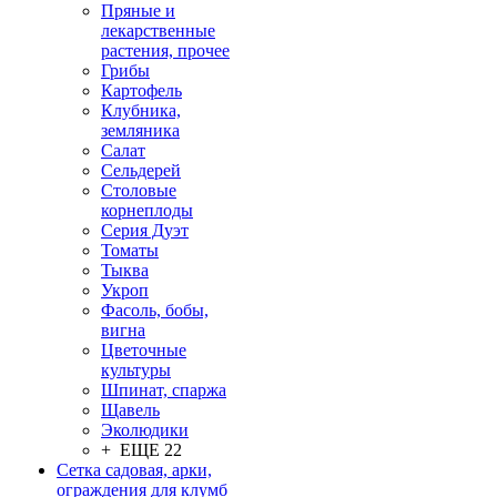
Пряные и
лекарственные
растения, прочее
Грибы
Картофель
Клубника,
земляника
Салат
Сельдерей
Столовые
корнеплоды
Серия Дуэт
Томаты
Тыква
Укроп
Фасоль, бобы,
вигна
Цветочные
культуры
Шпинат, спаржа
Щавель
Эколюдики
+ ЕЩЕ 22
Сетка садовая, арки,
ограждения для клумб