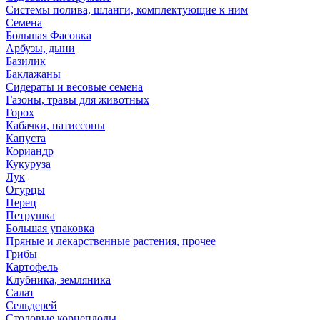
Системы полива, шланги, комплектующие к ним
Семена
Большая Фасовка
Арбузы, дыни
Базилик
Баклажаны
Сидераты и весовые семена
Газоны, травы для животных
Горох
Кабачки, патиссоны
Капуста
Кориандр
Кукуруза
Лук
Огурцы
Перец
Петрушка
Большая упаковка
Пряные и лекарственные растения, прочее
Грибы
Картофель
Клубника, земляника
Салат
Сельдерей
Столовые корнеплоды