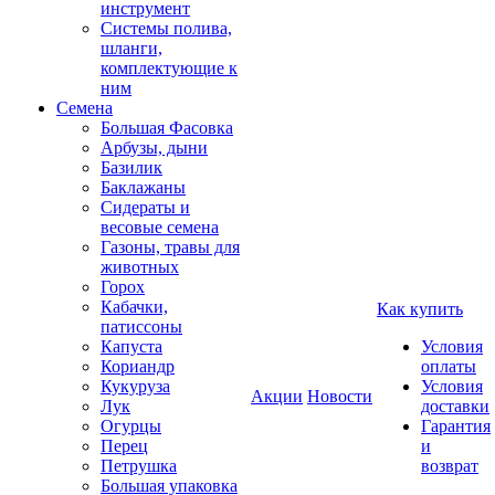
инструмент
Системы полива,
шланги,
комплектующие к
ним
Семена
Большая Фасовка
Арбузы, дыни
Базилик
Баклажаны
Сидераты и
весовые семена
Газоны, травы для
животных
Горох
Кабачки,
Как купить
патиссоны
Капуста
Условия
Кориандр
оплаты
Кукуруза
Условия
Акции
Новости
Лук
доставки
Огурцы
Гарантия
Перец
и
Петрушка
возврат
Большая упаковка