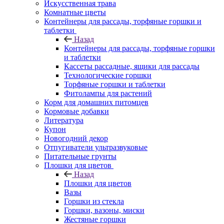
Искусственная трава
Комнатные цветы
Контейнеры для рассады, торфяные горшки и
таблетки
Назад
Контейнеры для рассады, торфяные горшки
и таблетки
Кассеты рассадные, ящики для рассады
Технологические горшки
Торфяные горшки и таблетки
Фитолампы для растений
Корм для домашних питомцев
Кормовые добавки
Литература
Купон
Новогодний декор
Отпугиватели ультразвуковые
Питательные грунты
Плошки для цветов
Назад
Плошки для цветов
Вазы
Горшки из стекла
Горшки, вазоны, миски
Жестяные горшки