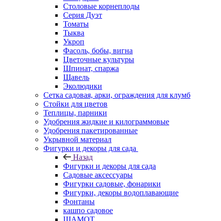
Столовые корнеплоды
Серия Дуэт
Томаты
Тыква
Укроп
Фасоль, бобы, вигна
Цветочные культуры
Шпинат, спаржа
Щавель
Эколюдики
Сетка садовая, арки, ограждения для клумб
Стойки для цветов
Теплицы, парники
Удобрения жидкие и килограммовые
Удобрения пакетированные
Укрывной материал
Фигурки и декоры для сада
Назад
Фигурки и декоры для сада
Садовые аксессуары
Фигурки садовые, фонарики
Фигурки, декоры водоплавающие
Фонтаны
кашпо садовое
ШАМОТ