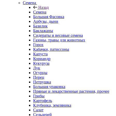
Семена
Назад
Семена
Большая Фасовка
Арбузы, дыни
Базилик
Баклажаны
Сидераты и весовые семена
Газоны, травы для животных
Горох
Кабачки, патиссоны
Капуста
Кориандр
Кукуруза
Лук
Огурцы
Перец
Петрушка
Большая упаковка
Пряные и лекарственные растения, прочее
Грибы
Картофель
Клубника, земляника
Салат
Сельдерей