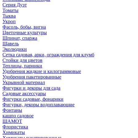
Серия Дуэт
Томаты
Тыква
Укроп
Фасоль, бобы, вигна
Цветочные культуры
Шпинат, спаржа
Щавель
Эколюдики
Сетка садовая, арки, ограждения для клумб
Стойки для цветов
Теплицы, парники
Удобрения жидкие и килограммовые
Удобрения пакетированные
Укрывной материал
Фигурки и декоры для сада
Садовые аксессуары
Фигурки садовые, фонарики
Фигурки, декоры водоплавающие
Фонтаны
кашпо садовое
ШАМОТ
Флористика
Химикаты
Химикаты пакетированные