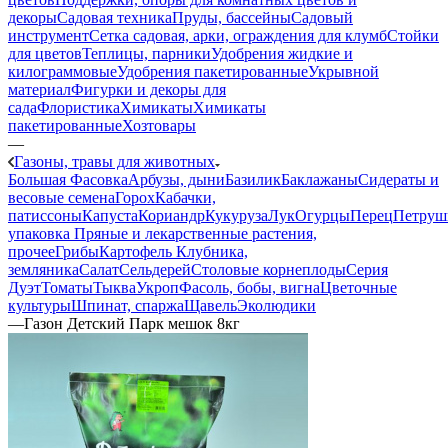
декоры
Садовая техника
Пруды, бассейны
Садовый
инструмент
Сетка садовая, арки, ограждения для клумб
Стойки
для цветов
Теплицы, парники
Удобрения жидкие и
килограммовые
Удобрения пакетированные
Укрывной
материал
Фигурки и декоры для
сада
Флористика
Химикаты
Химикаты
пакетированные
Хозтовары
—
Газоны, травы для животных
Большая Фасовка
Арбузы, дыни
Базилик
Баклажаны
Сидераты и
весовые семена
Горох
Кабачки,
патиссоны
Капуста
Кориандр
Кукуруза
Лук
Огурцы
Перец
Петруш
упаковка
Пряные и лекарственные растения,
прочее
Грибы
Картофель
Клубника,
земляника
Салат
Сельдерей
Столовые корнеплоды
Серия
Дуэт
Томаты
Тыква
Укроп
Фасоль, бобы, вигна
Цветочные
культуры
Шпинат, спаржа
Щавель
Эколюдики
—
Газон Детский Парк мешок 8кг