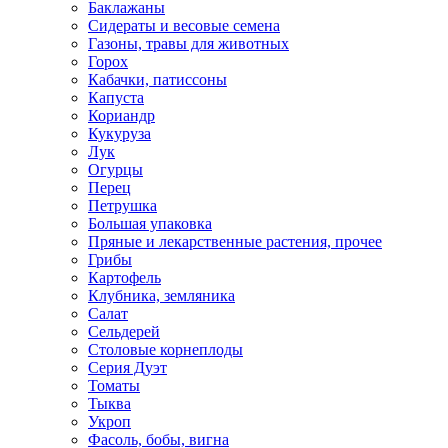
Баклажаны
Сидераты и весовые семена
Газоны, травы для животных
Горох
Кабачки, патиссоны
Капуста
Кориандр
Кукуруза
Лук
Огурцы
Перец
Петрушка
Большая упаковка
Пряные и лекарственные растения, прочее
Грибы
Картофель
Клубника, земляника
Салат
Сельдерей
Столовые корнеплоды
Серия Дуэт
Томаты
Тыква
Укроп
Фасоль, бобы, вигна