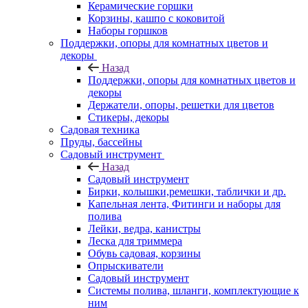
Керамические горшки
Корзины, кашпо с коковитой
Наборы горшков
Поддержки, опоры для комнатных цветов и
декоры
Назад
Поддержки, опоры для комнатных цветов и
декоры
Держатели, опоры, решетки для цветов
Стикеры, декоры
Садовая техника
Пруды, бассейны
Садовый инструмент
Назад
Садовый инструмент
Бирки, колышки,ремешки, таблички и др.
Капельная лента, Фитинги и наборы для
полива
Лейки, ведра, канистры
Леска для триммера
Обувь садовая, корзины
Опрыскиватели
Садовый инструмент
Системы полива, шланги, комплектующие к
ним