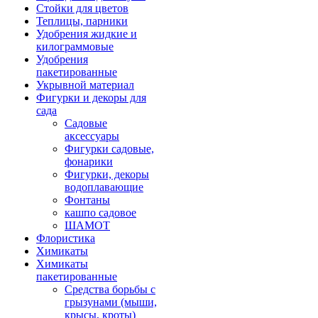
Стойки для цветов
Теплицы, парники
Удобрения жидкие и
килограммовые
Удобрения
пакетированные
Укрывной материал
Фигурки и декоры для
сада
Садовые
аксессуары
Фигурки садовые,
фонарики
Фигурки, декоры
водоплавающие
Фонтаны
кашпо садовое
ШАМОТ
Флористика
Химикаты
Химикаты
пакетированные
Средства борьбы с
грызунами (мыши,
крысы, кроты)