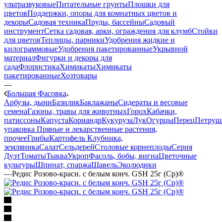
ультразвуковые
Питательные грунты
Плошки для
цветов
Поддержки, опоры для комнатных цветов и
декоры
Садовая техника
Пруды, бассейны
Садовый
инструмент
Сетка садовая, арки, ограждения для клумб
Стойки
для цветов
Теплицы, парники
Удобрения жидкие и
килограммовые
Удобрения пакетированные
Укрывной
материал
Фигурки и декоры для
сада
Флористика
Химикаты
Химикаты
пакетированные
Хозтовары
—
Большая Фасовка
Арбузы, дыни
Базилик
Баклажаны
Сидераты и весовые
семена
Газоны, травы для животных
Горох
Кабачки,
патиссоны
Капуста
Кориандр
Кукуруза
Лук
Огурцы
Перец
Петруш
упаковка
Пряные и лекарственные растения,
прочее
Грибы
Картофель
Клубника,
земляника
Салат
Сельдерей
Столовые корнеплоды
Серия
Дуэт
Томаты
Тыква
Укроп
Фасоль, бобы, вигна
Цветочные
культуры
Шпинат, спаржа
Щавель
Эколюдики
—
Редис Розово-красн. с белым конч. GSH 25г (Ср)®