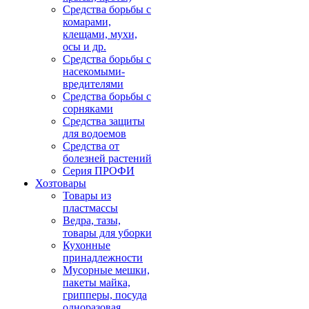
Средства борьбы с
комарами,
клещами, мухи,
осы и др.
Средства борьбы с
насекомыми-
вредителями
Средства борьбы с
сорняками
Средства защиты
для водоемов
Средства от
болезней растений
Серия ПРОФИ
Хозтовары
Товары из
пластмассы
Ведра, тазы,
товары для уборки
Кухонные
принадлежности
Мусорные мешки,
пакеты майка,
грипперы, посуда
одноразовая