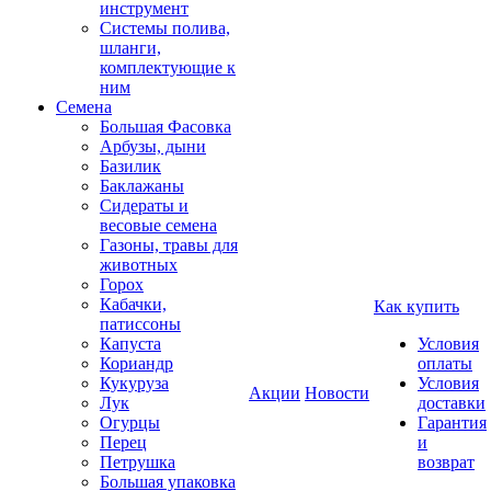
инструмент
Системы полива,
шланги,
комплектующие к
ним
Семена
Большая Фасовка
Арбузы, дыни
Базилик
Баклажаны
Сидераты и
весовые семена
Газоны, травы для
животных
Горох
Кабачки,
Как купить
патиссоны
Капуста
Условия
Кориандр
оплаты
Кукуруза
Условия
Акции
Новости
Лук
доставки
Огурцы
Гарантия
Перец
и
Петрушка
возврат
Большая упаковка