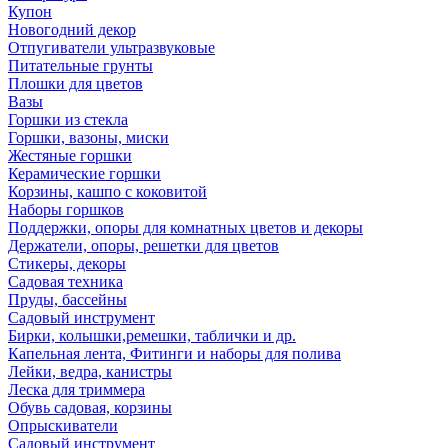
Купон
Новогодний декор
Отпугиватели ультразвуковые
Питательные грунты
Плошки для цветов
Вазы
Горшки из стекла
Горшки, вазоны, миски
Жестяные горшки
Керамические горшки
Корзины, кашпо с коковитой
Наборы горшков
Поддержки, опоры для комнатных цветов и декоры
Держатели, опоры, решетки для цветов
Стикеры, декоры
Садовая техника
Пруды, бассейны
Садовый инструмент
Бирки, колышки,ремешки, таблички и др.
Капельная лента, Фитинги и наборы для полива
Лейки, ведра, канистры
Леска для триммера
Обувь садовая, корзины
Опрыскиватели
Садовый инструмент