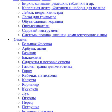
Бирки, колышки,ремешки, таблички и др.
Капельная лента, Фитинги и наборы для полива
Лейки, ведра, канистры
Леска для триммера
Обувь садовая, корзины
Опрыскиватели
Садовый инструмент
Системы полива, шланги, комплектующие к ним
Семена
Большая Фасовка
Арбузы, дыни
Базилик
Баклажаны
Сидераты и весовые семена
Газоны, травы для животных
Горох
Кабачки, патиссоны
Капуста
Кориандр
Кукуруза
Лук
Огурцы
Перец
Петрушка
Большая упаковка