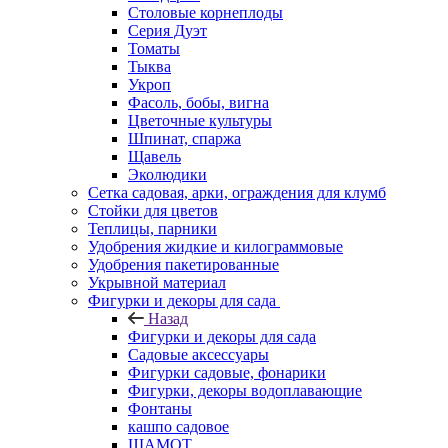
Столовые корнеплоды
Серия Дуэт
Томаты
Тыква
Укроп
Фасоль, бобы, вигна
Цветочные культуры
Шпинат, спаржа
Щавель
Эколюдики
Сетка садовая, арки, ограждения для клумб
Стойки для цветов
Теплицы, парники
Удобрения жидкие и килограммовые
Удобрения пакетированные
Укрывной материал
Фигурки и декоры для сада
Назад
Фигурки и декоры для сада
Садовые аксессуары
Фигурки садовые, фонарики
Фигурки, декоры водоплавающие
Фонтаны
кашпо садовое
ШАМОТ