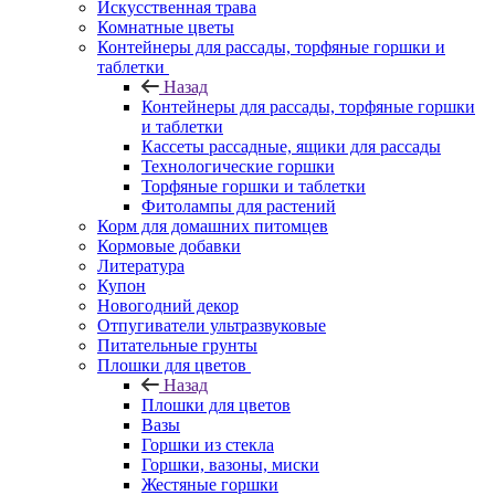
Искусственная трава
Комнатные цветы
Контейнеры для рассады, торфяные горшки и
таблетки
Назад
Контейнеры для рассады, торфяные горшки
и таблетки
Кассеты рассадные, ящики для рассады
Технологические горшки
Торфяные горшки и таблетки
Фитолампы для растений
Корм для домашних питомцев
Кормовые добавки
Литература
Купон
Новогодний декор
Отпугиватели ультразвуковые
Питательные грунты
Плошки для цветов
Назад
Плошки для цветов
Вазы
Горшки из стекла
Горшки, вазоны, миски
Жестяные горшки