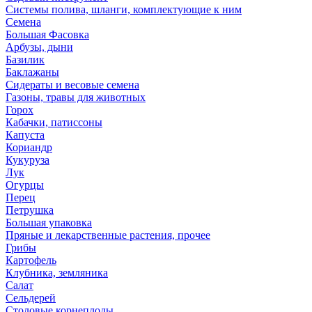
Системы полива, шланги, комплектующие к ним
Семена
Большая Фасовка
Арбузы, дыни
Базилик
Баклажаны
Сидераты и весовые семена
Газоны, травы для животных
Горох
Кабачки, патиссоны
Капуста
Кориандр
Кукуруза
Лук
Огурцы
Перец
Петрушка
Большая упаковка
Пряные и лекарственные растения, прочее
Грибы
Картофель
Клубника, земляника
Салат
Сельдерей
Столовые корнеплоды