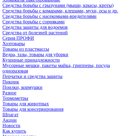
Средства борьбы с грызунами (мыши, крысы, кроты)
Средства борьбы с комарами, клещами, мухи, осы и др.
Средства борьбы с насекомыми-вредителями
Средства борьбы с сорняками
Средства защиты для водоемов
Средства от болезней растений
Серия ПРОФИ
Хозтовары
Товары из пластмассы
Ведра, тазы, товары для уборки
Кухонные принадлежности
Мусорные мешки, пакеты майка, грипперы, посуда
одноразовая
Перчатки и средства защиты
Пикник
Поилки, кормушки
Разное
Термометры
Товары для животных
Товары для консервирования
Шпагат
Акции
Новости
Как купить