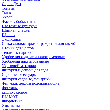
Серия Дуэт
Томаты
Тыква
Укроп
Фасоль, бобы, вигна
Цветочные культуры
Шпинат, спаржа
Щавель
Эколюдики
Сетка садовая, арки, ограждения для клумб
Стойки для цветов
Теплицы, парники
Удобрения жидкие и килограммовые
Удобрения пакетированные
Укрывной материал
Фигурки и декоры для сада
Садовые аксессуары
Фигурки садовые, фонарики
Фигурки, декоры водоплавающие
Фонтаны
кашпо садовое
ШАМОТ
Флористика
Химикаты
Химикаты пакетированные