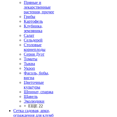
Пряные и
лекарственные
растения, прочее
Грибы
Картофель
Клубника,
земляника
Салат
Сельдерей
Столовые
корнеплоды
Серия Дуэт
Томаты
Тыква
Укроп
Фасоль, бобы,
вигна
Цветочные
культуры
Шпинат, спаржа
Щавель
Эколюдики
+ ЕЩЕ 22
Сетка садовая, арки,
ограждения для клумб