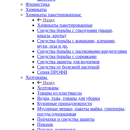
Флористика
Химикаты
Химикаты пакетированные
Назад
Химикаты пакетированные
Средства борьбы с грызунами (мыши,
крысы, кроты)
Средства борьбы с комарами, клещами,
мухи, осы и др.
Средства борьбы с насекомыми-вредителями
Средства борьбы с сорняками
Средства защиты для водоемов
Средства от болезней растений
Серия ПРОФИ
Хозтовары
Назад
Хозтовары
Товары из пластмассы
Ведра, тазы, товары для уборки
Кухонные принадлежности
Мусорные мешки, пакеты майка, грипперы,
посуда одноразовая
Перчатки и средства защиты
Пикник
Поилки, кормушки