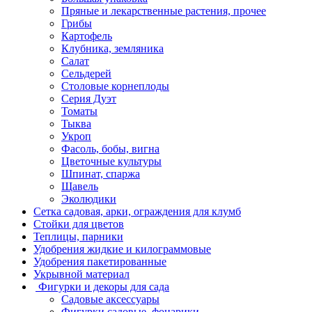
Пряные и лекарственные растения, прочее
Грибы
Картофель
Клубника, земляника
Салат
Сельдерей
Столовые корнеплоды
Серия Дуэт
Томаты
Тыква
Укроп
Фасоль, бобы, вигна
Цветочные культуры
Шпинат, спаржа
Щавель
Эколюдики
Сетка садовая, арки, ограждения для клумб
Стойки для цветов
Теплицы, парники
Удобрения жидкие и килограммовые
Удобрения пакетированные
Укрывной материал
Фигурки и декоры для сада
Садовые аксессуары
Фигурки садовые, фонарики