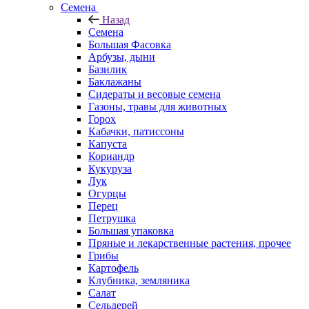
Семена
Назад
Семена
Большая Фасовка
Арбузы, дыни
Базилик
Баклажаны
Сидераты и весовые семена
Газоны, травы для животных
Горох
Кабачки, патиссоны
Капуста
Кориандр
Кукуруза
Лук
Огурцы
Перец
Петрушка
Большая упаковка
Пряные и лекарственные растения, прочее
Грибы
Картофель
Клубника, земляника
Салат
Сельдерей