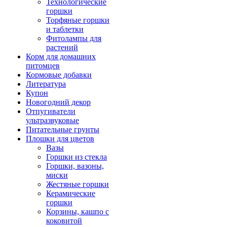
Технологические
горшки
Торфяные горшки
и таблетки
Фитолампы для
растений
Корм для домашних
питомцев
Кормовые добавки
Литература
Купон
Новогодний декор
Отпугиватели
ультразвуковые
Питательные грунты
Плошки для цветов
Вазы
Горшки из стекла
Горшки, вазоны,
миски
Жестяные горшки
Керамические
горшки
Корзины, кашпо с
коковитой