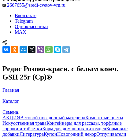
2667655@sredi-cvetov-vrn.ru
Вконтакте
Telegram
Одноклассники
MAX
Редис Розово-красн. с белым конч.
GSH 25г (Ср)®
Главная
—
Каталог
—
Семена
АКЦИЯ
Весовой посадочный материал
Комнатные цветы
Искусственная трава
Контейнеры для рассады, торфяные
горшки и таблетки
Корм для домашних питомцев
Кормовые
добавки
Литература
Купон
Новогодний декор
Отпугиватели