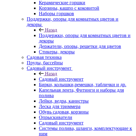
Керамические горшки
Корзины, кашпо с коковитой
Наборы горшков
Поддержки, опоры для комнатных цветов и
декоры
Назад
Поддержки, опоры для комнатных цветов и
декоры
Держатели, опоры, решетки для цветов
Стикеры, декоры
Садовая техника
Пруды, бассейны
Садовый инструмент
Назад
Садовый инструмент
Бирки, колышки,ремешки, таблички и др.
Капельная лента, Фитинги и наборы для
полива
Лейки, ведра, канистры
Леска для триммера
Обувь садовая, корзины
Опрыскиватели
Садовый инструмент
Системы полива, шланги, комплектующие к
ним