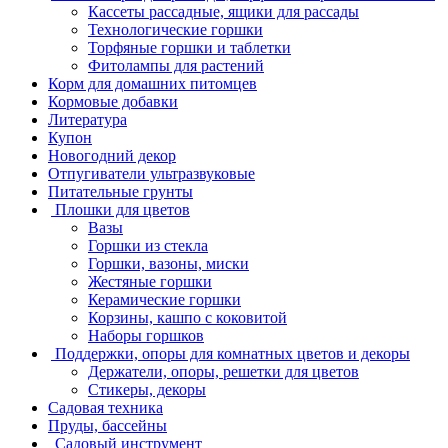
Кассеты рассадные, ящики для рассады
Технологические горшки
Торфяные горшки и таблетки
Фитолампы для растений
Корм для домашних питомцев
Кормовые добавки
Литература
Купон
Новогодний декор
Отпугиватели ультразвуковые
Питательные грунты
Плошки для цветов
Вазы
Горшки из стекла
Горшки, вазоны, миски
Жестяные горшки
Керамические горшки
Корзины, кашпо с коковитой
Наборы горшков
Поддержки, опоры для комнатных цветов и декоры
Держатели, опоры, решетки для цветов
Стикеры, декоры
Садовая техника
Пруды, бассейны
Садовый инструмент