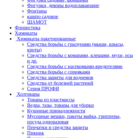
Фигурки, декоры водоплавающие
Фонтаны
кашпо садовое
ШАМОТ
Флористика
Химикаты
Химикаты пакетированные
Средства борьбы с грызунами (мыши, крысы,
кроты)
Средства борьбы с комарами, клещами, мухи, осы
и др.
Средства борьбы с насекомыми-вредителями
Средства борьбы с сорняками
Средства защиты для водоемов
Средства от болезней растений
Серия ПРОФИ
Хозтовары
Товары из пластмассы
Ведра, тазы, товары для уборки
Кухонные принадлежности
Мусорные мешки, пакеты майка, грипперы,
посуда одноразовая
Перчатки и средства защиты
Пикник