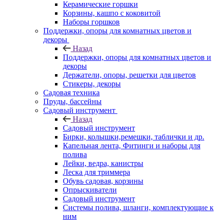
Керамические горшки
Корзины, кашпо с коковитой
Наборы горшков
Поддержки, опоры для комнатных цветов и
декоры
Назад
Поддержки, опоры для комнатных цветов и
декоры
Держатели, опоры, решетки для цветов
Стикеры, декоры
Садовая техника
Пруды, бассейны
Садовый инструмент
Назад
Садовый инструмент
Бирки, колышки,ремешки, таблички и др.
Капельная лента, Фитинги и наборы для
полива
Лейки, ведра, канистры
Леска для триммера
Обувь садовая, корзины
Опрыскиватели
Садовый инструмент
Системы полива, шланги, комплектующие к
ним