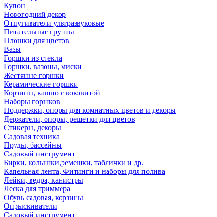
Купон
Новогодний декор
Отпугиватели ультразвуковые
Питательные грунты
Плошки для цветов
Вазы
Горшки из стекла
Горшки, вазоны, миски
Жестяные горшки
Керамические горшки
Корзины, кашпо с коковитой
Наборы горшков
Поддержки, опоры для комнатных цветов и декоры
Держатели, опоры, решетки для цветов
Стикеры, декоры
Садовая техника
Пруды, бассейны
Садовый инструмент
Бирки, колышки,ремешки, таблички и др.
Капельная лента, Фитинги и наборы для полива
Лейки, ведра, канистры
Леска для триммера
Обувь садовая, корзины
Опрыскиватели
Садовый инструмент