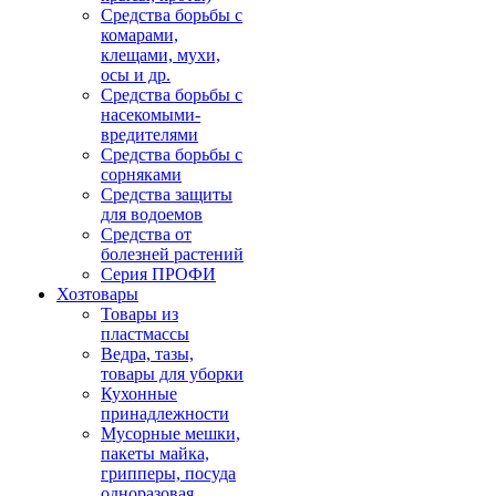
Средства борьбы с
комарами,
клещами, мухи,
осы и др.
Средства борьбы с
насекомыми-
вредителями
Средства борьбы с
сорняками
Средства защиты
для водоемов
Средства от
болезней растений
Серия ПРОФИ
Хозтовары
Товары из
пластмассы
Ведра, тазы,
товары для уборки
Кухонные
принадлежности
Мусорные мешки,
пакеты майка,
грипперы, посуда
одноразовая