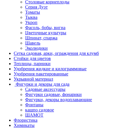
Столовые корнеплоды
Серия Дуэт
Томаты
Тыква
Укроп
Фасоль, бобы, вигна
Цветочные культуры
Шпинат, спаржа
Щавель
Эколюдики
Сетка садовая, арки, ограждения для клумб
Стойки для цветов
Теплицы, парники
Удобрения жидкие и килограммовые
Удобрения пакетированные
Укрывной материал
Фигурки и декоры для сада
Садовые аксессуары
Фигурки садовые, фонарики
Фигурки, декоры водоплавающие
Фонтаны
кашпо садовое
ШАМОТ
Флористика
Химикаты