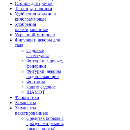
Стойки для цветов
Теплицы, парники
Удобрения жидкие и
килограммовые
Удобрения
пакетированные
Укрывной материал
Фигурки и декоры для
сада
Садовые
аксессуары
Фигурки садовые,
фонарики
Фигурки, декоры
водоплавающие
Фонтаны
кашпо садовое
ШАМОТ
Флористика
Химикаты
Химикаты
пакетированные
Средства борьбы с
грызунами (мыши,
крысы, кроты)