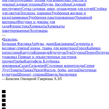
декоры
Садовая техника
Пруды, бассейны
Садовый
инструмент
Сетка садовая, арки, ограждения для клумб
Стойки
для цветов
Теплицы, парники
Удобрения жидкие и
килограммовые
Удобрения пакетированные
Укрывной
материал
Фигурки и декоры для
сада
Флористика
Химикаты
Химикаты
пакетированные
Хозтовары
—
Базилик
Большая Фасовка
Арбузы, дыни
Баклажаны
Сидераты и
весовые семена
Газоны, травы для животных
Горох
Кабачки,
патиссоны
Капуста
Кориандр
Кукуруза
Лук
Огурцы
Перец
Петруш
упаковка
Пряные и лекарственные растения,
прочее
Грибы
Картофель
Клубника,
земляника
Салат
Сельдерей
Столовые корнеплоды
Серия
Дуэт
Томаты
Тыква
Укроп
Фасоль, бобы, вигна
Цветочные
культуры
Шпинат, спаржа
Щавель
Эколюдики
—
Базилик Овощной Гаврюша АЭЛ