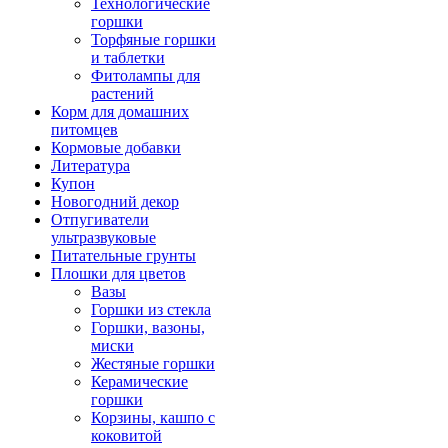
Технологические
горшки
Торфяные горшки
и таблетки
Фитолампы для
растений
Корм для домашних
питомцев
Кормовые добавки
Литература
Купон
Новогодний декор
Отпугиватели
ультразвуковые
Питательные грунты
Плошки для цветов
Вазы
Горшки из стекла
Горшки, вазоны,
миски
Жестяные горшки
Керамические
горшки
Корзины, кашпо с
коковитой