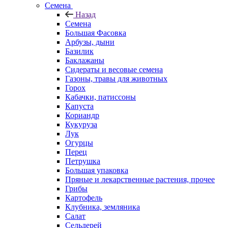
Семена
Назад
Семена
Большая Фасовка
Арбузы, дыни
Базилик
Баклажаны
Сидераты и весовые семена
Газоны, травы для животных
Горох
Кабачки, патиссоны
Капуста
Кориандр
Кукуруза
Лук
Огурцы
Перец
Петрушка
Большая упаковка
Пряные и лекарственные растения, прочее
Грибы
Картофель
Клубника, земляника
Салат
Сельдерей