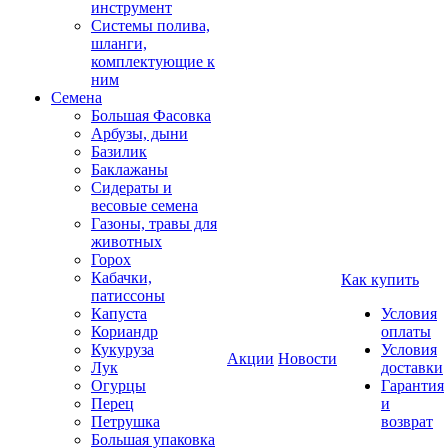
инструмент
Системы полива,
шланги,
комплектующие к
ним
Семена
Большая Фасовка
Арбузы, дыни
Базилик
Баклажаны
Сидераты и
весовые семена
Газоны, травы для
животных
Горох
Кабачки,
Как купить
патиссоны
Капуста
Условия
Кориандр
оплаты
Кукуруза
Условия
Акции
Новости
Лук
доставки
Огурцы
Гарантия
Перец
и
Петрушка
возврат
Большая упаковка