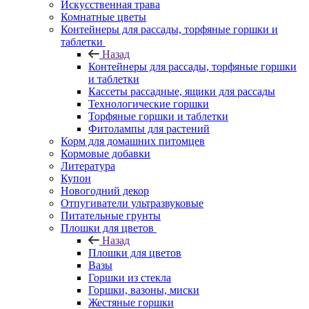
Искусственная трава
Комнатные цветы
Контейнеры для рассады, торфяные горшки и
таблетки
Назад
Контейнеры для рассады, торфяные горшки
и таблетки
Кассеты рассадные, ящики для рассады
Технологические горшки
Торфяные горшки и таблетки
Фитолампы для растений
Корм для домашних питомцев
Кормовые добавки
Литература
Купон
Новогодний декор
Отпугиватели ультразвуковые
Питательные грунты
Плошки для цветов
Назад
Плошки для цветов
Вазы
Горшки из стекла
Горшки, вазоны, миски
Жестяные горшки