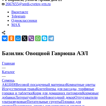
2667655@sredi-cvetov-vrn.ru
Вконтакте
Telegram
Одноклассники
MAX
Базилик Овощной Гаврюша АЭЛ
Главная
—
Каталог
—
Семена
АКЦИЯ
Весовой посадочный материал
Комнатные цветы
Искусственная трава
Контейнеры для рассады, торфяные
горшки и таблетки
Корм для домашних питомцев
Кормовые
добавки
Литература
Купон
Новогодний декор
Отпугиватели
ультразвуковые
Питательные грунты
Плошки для
цветов
Поддержки, опоры для комнатных цветов и