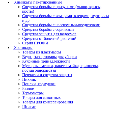
Химикаты пакетированные
Средства борьбы с грызунами (мыши, крысы,
кроты)
Средства борьбы с комарами, клещами, мухи, осы
и др.
Средства борьбы с насекомыми-вредителями
Средства борьбы с сорняками
Средства защиты для водоемов
Средства от болезней растений
Серия ПРОФИ
Хозтовары
Товары из пластмассы
Ведра, тазы, товары для уборки
Кухонные принадлежности
Мусорные мешки, пакеты майка, грипперы,
посуда одноразовая
Перчатки и средства защиты
Пикник
Поилки, кормушки
Разное
Термометры
Товары для животных
Товары для консервирования
Шпагат