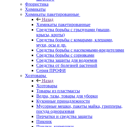
Флористика
Химикаты
Химикаты пакетированные
Назад
Химикаты пакетированные
Средства борьбы с грызунами (мыши,
крысы, кроты)
Средства борьбы с комарами, клещами,
мухи, осы и др.
Средства борьбы с насекомыми-вредителями
Средства борьбы с сорняками
Средства защиты для водоемов
Средства от болезней растений
Серия ПРОФИ
Хозтовары
Назад
Хозтовары
Товары из пластмассы
Ведра, тазы, товары для уборки
Кухонные принадлежности
Мусорные мешки, пакеты майка, грипперы,
посуда одноразовая
Перчатки и средства защиты
Пикник
Поилки, кормушки