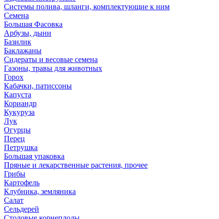
Системы полива, шланги, комплектующие к ним
Семена
Большая Фасовка
Арбузы, дыни
Базилик
Баклажаны
Сидераты и весовые семена
Газоны, травы для животных
Горох
Кабачки, патиссоны
Капуста
Кориандр
Кукуруза
Лук
Огурцы
Перец
Петрушка
Большая упаковка
Пряные и лекарственные растения, прочее
Грибы
Картофель
Клубника, земляника
Салат
Сельдерей
Столовые корнеплоды