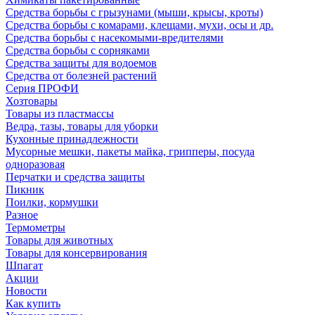
Средства борьбы с грызунами (мыши, крысы, кроты)
Средства борьбы с комарами, клещами, мухи, осы и др.
Средства борьбы с насекомыми-вредителями
Средства борьбы с сорняками
Средства защиты для водоемов
Средства от болезней растений
Серия ПРОФИ
Хозтовары
Товары из пластмассы
Ведра, тазы, товары для уборки
Кухонные принадлежности
Мусорные мешки, пакеты майка, грипперы, посуда
одноразовая
Перчатки и средства защиты
Пикник
Поилки, кормушки
Разное
Термометры
Товары для животных
Товары для консервирования
Шпагат
Акции
Новости
Как купить