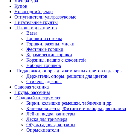
Литература
Купон
Новогодний декор
Отпугиватели ультразвуковые
Питательные грунты
Плошки для цветов
Вазы
Горшки из стекла
Горшки, вазоны, миски
Жестяные горшки
Керамические горшки
Корзины, кашпо с коковитой
Наборы горшков
Поддержки, опоры для комнатных цветов и декоры
Держатели, опоры, решетки для цветов
Стикеры, декоры
Садовая техника
Пруды, бассейны
Садовый инструмент
Бирки, колышки,ремешки, таблички и др.
Капельная лента, Фитинги и наборы для полива
Лейки, ведра, канистры
Леска для триммера
Обувь садовая, корзины
Опрыскиватели