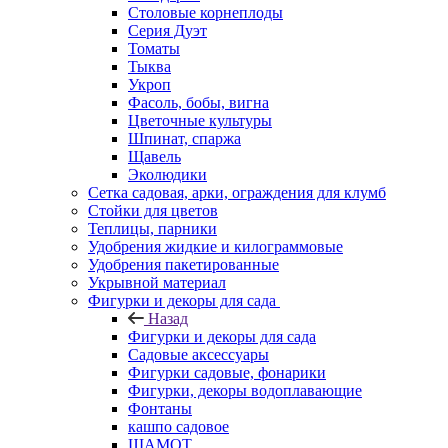
Столовые корнеплоды
Серия Дуэт
Томаты
Тыква
Укроп
Фасоль, бобы, вигна
Цветочные культуры
Шпинат, спаржа
Щавель
Эколюдики
Сетка садовая, арки, ограждения для клумб
Стойки для цветов
Теплицы, парники
Удобрения жидкие и килограммовые
Удобрения пакетированные
Укрывной материал
Фигурки и декоры для сада
Назад
Фигурки и декоры для сада
Садовые аксессуары
Фигурки садовые, фонарики
Фигурки, декоры водоплавающие
Фонтаны
кашпо садовое
ШАМОТ