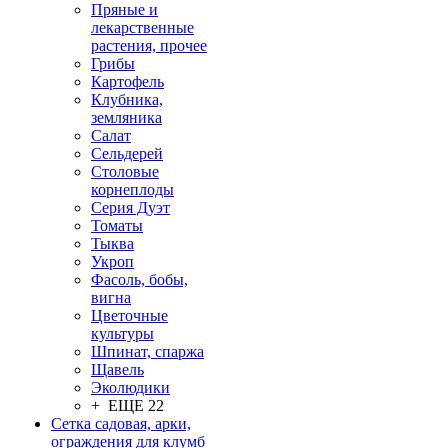
Пряные и
лекарственные
растения, прочее
Грибы
Картофель
Клубника,
земляника
Салат
Сельдерей
Столовые
корнеплоды
Серия Дуэт
Томаты
Тыква
Укроп
Фасоль, бобы,
вигна
Цветочные
культуры
Шпинат, спаржа
Щавель
Эколюдики
+ ЕЩЕ 22
Сетка садовая, арки,
ограждения для клумб