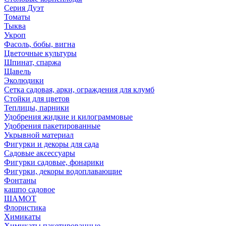
Серия Дуэт
Томаты
Тыква
Укроп
Фасоль, бобы, вигна
Цветочные культуры
Шпинат, спаржа
Щавель
Эколюдики
Сетка садовая, арки, ограждения для клумб
Стойки для цветов
Теплицы, парники
Удобрения жидкие и килограммовые
Удобрения пакетированные
Укрывной материал
Фигурки и декоры для сада
Садовые аксессуары
Фигурки садовые, фонарики
Фигурки, декоры водоплавающие
Фонтаны
кашпо садовое
ШАМОТ
Флористика
Химикаты
Химикаты пакетированные