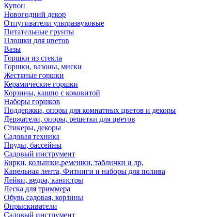
Купон
Новогодний декор
Отпугиватели ультразвуковые
Питательные грунты
Плошки для цветов
Вазы
Горшки из стекла
Горшки, вазоны, миски
Жестяные горшки
Керамические горшки
Корзины, кашпо с коковитой
Наборы горшков
Поддержки, опоры для комнатных цветов и декоры
Держатели, опоры, решетки для цветов
Стикеры, декоры
Садовая техника
Пруды, бассейны
Садовый инструмент
Бирки, колышки,ремешки, таблички и др.
Капельная лента, Фитинги и наборы для полива
Лейки, ведра, канистры
Леска для триммера
Обувь садовая, корзины
Опрыскиватели
Садовый инструмент