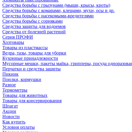
Средства борьбы с грызунами (мыши, крысы, кроты)
Средства борьбы с комарами, клещами, мухи, осы и др.
Средства борьбы с насекомыми-вредителями
Средства борьбы с сорняками
Средства защиты для водоемов
Средства от болезней растений
Серия ПРОФИ
Хозтовары
Товары из пластмассы
Ведра, тазы, товары для уборки
Кухонные принадлежности
Мусорные мешки, пакеты майка, грипперы, посуда одноразова
Перчатки и средства защиты
Пикник
Поилки, кормушки
Разное
Термометры
Товары для животных
Товары для консервирования
Шпагат
Акции
Новости
Как купить
Условия оплаты