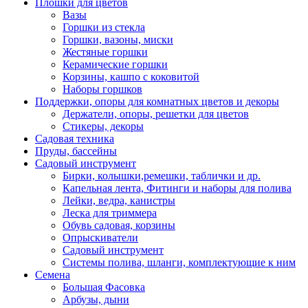
Плошки для цветов
Вазы
Горшки из стекла
Горшки, вазоны, миски
Жестяные горшки
Керамические горшки
Корзины, кашпо с коковитой
Наборы горшков
Поддержки, опоры для комнатных цветов и декоры
Держатели, опоры, решетки для цветов
Стикеры, декоры
Садовая техника
Пруды, бассейны
Садовый инструмент
Бирки, колышки,ремешки, таблички и др.
Капельная лента, Фитинги и наборы для полива
Лейки, ведра, канистры
Леска для триммера
Обувь садовая, корзины
Опрыскиватели
Садовый инструмент
Системы полива, шланги, комплектующие к ним
Семена
Большая Фасовка
Арбузы, дыни