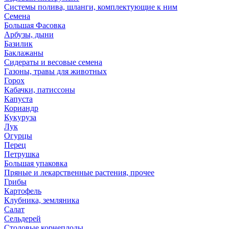
Системы полива, шланги, комплектующие к ним
Семена
Большая Фасовка
Арбузы, дыни
Базилик
Баклажаны
Сидераты и весовые семена
Газоны, травы для животных
Горох
Кабачки, патиссоны
Капуста
Кориандр
Кукуруза
Лук
Огурцы
Перец
Петрушка
Большая упаковка
Пряные и лекарственные растения, прочее
Грибы
Картофель
Клубника, земляника
Салат
Сельдерей
Столовые корнеплоды