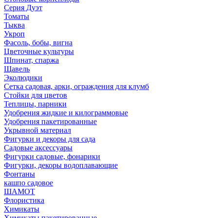
Серия Дуэт
Томаты
Тыква
Укроп
Фасоль, бобы, вигна
Цветочные культуры
Шпинат, спаржа
Щавель
Эколюдики
Сетка садовая, арки, ограждения для клумб
Стойки для цветов
Теплицы, парники
Удобрения жидкие и килограммовые
Удобрения пакетированные
Укрывной материал
Фигурки и декоры для сада
Садовые аксессуары
Фигурки садовые, фонарики
Фигурки, декоры водоплавающие
Фонтаны
кашпо садовое
ШАМОТ
Флористика
Химикаты
Химикаты пакетированные