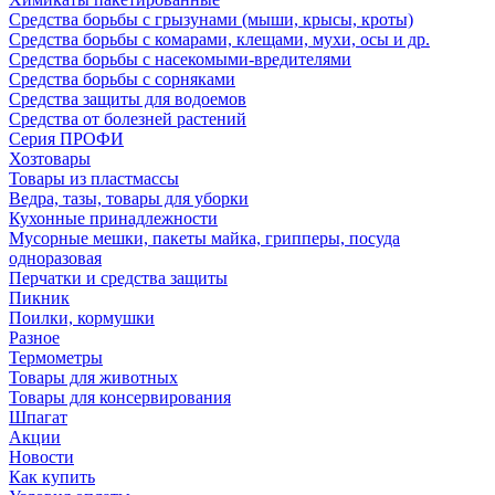
Средства борьбы с грызунами (мыши, крысы, кроты)
Средства борьбы с комарами, клещами, мухи, осы и др.
Средства борьбы с насекомыми-вредителями
Средства борьбы с сорняками
Средства защиты для водоемов
Средства от болезней растений
Серия ПРОФИ
Хозтовары
Товары из пластмассы
Ведра, тазы, товары для уборки
Кухонные принадлежности
Мусорные мешки, пакеты майка, грипперы, посуда
одноразовая
Перчатки и средства защиты
Пикник
Поилки, кормушки
Разное
Термометры
Товары для животных
Товары для консервирования
Шпагат
Акции
Новости
Как купить