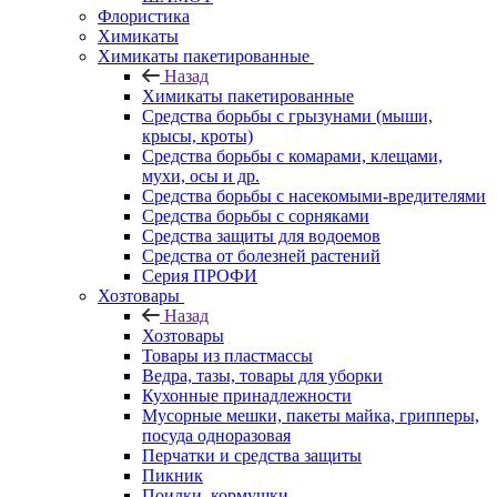
Флористика
Химикаты
Химикаты пакетированные
Назад
Химикаты пакетированные
Средства борьбы с грызунами (мыши,
крысы, кроты)
Средства борьбы с комарами, клещами,
мухи, осы и др.
Средства борьбы с насекомыми-вредителями
Средства борьбы с сорняками
Средства защиты для водоемов
Средства от болезней растений
Серия ПРОФИ
Хозтовары
Назад
Хозтовары
Товары из пластмассы
Ведра, тазы, товары для уборки
Кухонные принадлежности
Мусорные мешки, пакеты майка, грипперы,
посуда одноразовая
Перчатки и средства защиты
Пикник
Поилки, кормушки