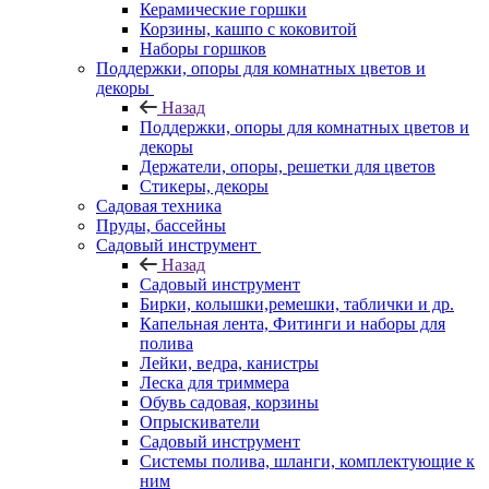
Керамические горшки
Корзины, кашпо с коковитой
Наборы горшков
Поддержки, опоры для комнатных цветов и
декоры
Назад
Поддержки, опоры для комнатных цветов и
декоры
Держатели, опоры, решетки для цветов
Стикеры, декоры
Садовая техника
Пруды, бассейны
Садовый инструмент
Назад
Садовый инструмент
Бирки, колышки,ремешки, таблички и др.
Капельная лента, Фитинги и наборы для
полива
Лейки, ведра, канистры
Леска для триммера
Обувь садовая, корзины
Опрыскиватели
Садовый инструмент
Системы полива, шланги, комплектующие к
ним