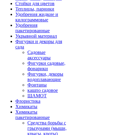
Стойки для цветов
Теплицы, парники
Удобрения жидкие и
килограммовые
Удобрения
пакетированные
Укрывной материал
Фигурки и декоры для
сада
Садовые
аксессуары
Фигурки садовые,
фонарики
Фигурки, декоры
водоплавающие
Фонтаны
кашпо садовое
ШАМОТ
Флористика
Химикаты
Химикаты
пакетированные
Средства борьбы с
грызунами (мыши,
крысы, кроты)