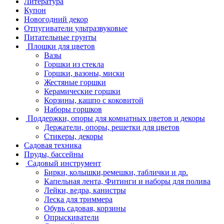
Литература
Купон
Новогодний декор
Отпугиватели ультразвуковые
Питательные грунты
Плошки для цветов
Вазы
Горшки из стекла
Горшки, вазоны, миски
Жестяные горшки
Керамические горшки
Корзины, кашпо с коковитой
Наборы горшков
Поддержки, опоры для комнатных цветов и декоры
Держатели, опоры, решетки для цветов
Стикеры, декоры
Садовая техника
Пруды, бассейны
Садовый инструмент
Бирки, колышки,ремешки, таблички и др.
Капельная лента, Фитинги и наборы для полива
Лейки, ведра, канистры
Леска для триммера
Обувь садовая, корзины
Опрыскиватели