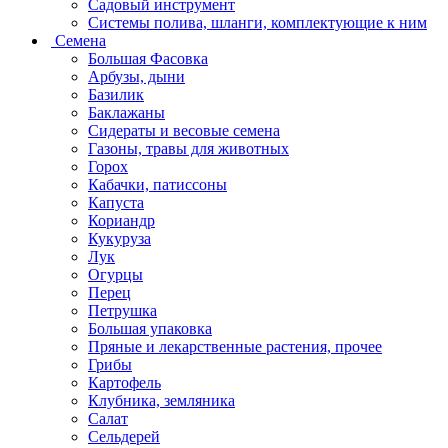
Садовый инструмент
Системы полива, шланги, комплектующие к ним
Семена
Большая Фасовка
Арбузы, дыни
Базилик
Баклажаны
Сидераты и весовые семена
Газоны, травы для животных
Горох
Кабачки, патиссоны
Капуста
Кориандр
Кукуруза
Лук
Огурцы
Перец
Петрушка
Большая упаковка
Пряные и лекарственные растения, прочее
Грибы
Картофель
Клубника, земляника
Салат
Сельдерей