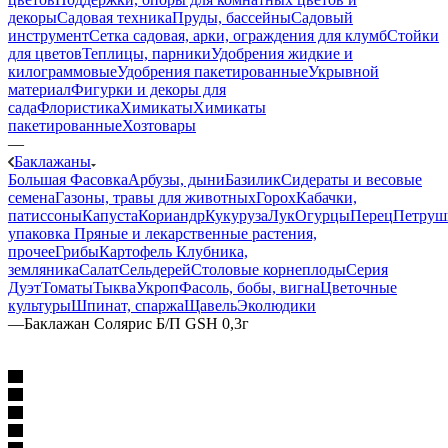
декоры
Садовая техника
Пруды, бассейны
Садовый
инструмент
Сетка садовая, арки, ограждения для клумб
Стойки
для цветов
Теплицы, парники
Удобрения жидкие и
килограммовые
Удобрения пакетированные
Укрывной
материал
Фигурки и декоры для
сада
Флористика
Химикаты
Химикаты
пакетированные
Хозтовары
—
Баклажаны
Большая Фасовка
Арбузы, дыни
Базилик
Сидераты и весовые
семена
Газоны, травы для животных
Горох
Кабачки,
патиссоны
Капуста
Кориандр
Кукуруза
Лук
Огурцы
Перец
Петруш
упаковка
Пряные и лекарственные растения,
прочее
Грибы
Картофель
Клубника,
земляника
Салат
Сельдерей
Столовые корнеплоды
Серия
Дуэт
Томаты
Тыква
Укроп
Фасоль, бобы, вигна
Цветочные
культуры
Шпинат, спаржа
Щавель
Эколюдики
—
Баклажан Солярис Б/П GSH 0,3г