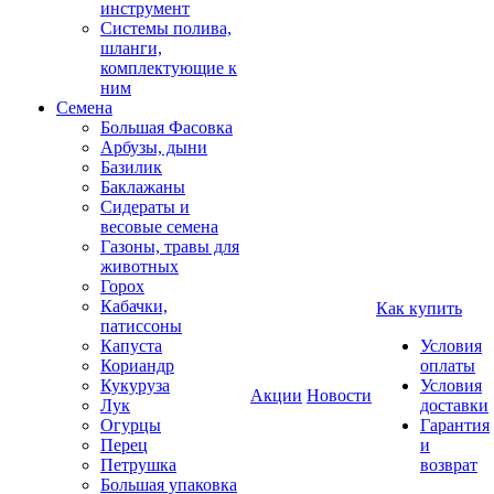
инструмент
Системы полива,
шланги,
комплектующие к
ним
Семена
Большая Фасовка
Арбузы, дыни
Базилик
Баклажаны
Сидераты и
весовые семена
Газоны, травы для
животных
Горох
Кабачки,
Как купить
патиссоны
Капуста
Условия
Кориандр
оплаты
Кукуруза
Условия
Акции
Новости
Лук
доставки
Огурцы
Гарантия
Перец
и
Петрушка
возврат
Большая упаковка