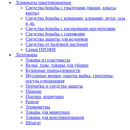
Химикаты пакетированные
Средства борьбы с грызунами (мыши, крысы,
кроты)
Средства борьбы с комарами, клещами, мухи, осы
и др.
Средства борьбы с насекомыми-вредителями
Средства борьбы с сорняками
Средства защиты для водоемов
Средства от болезней растений
Серия ПРОФИ
Хозтовары
Товары из пластмассы
Ведра, тазы, товары для уборки
Кухонные принадлежности
Мусорные мешки, пакеты майка, грипперы,
посуда одноразовая
Перчатки и средства защиты
Пикник
Поилки, кормушки
Разное
Термометры
Товары для животных
Товары для консервирования
Шпагат