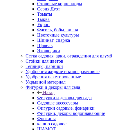
Столовые корнеплоды
Серия Дуэт
Томаты
Тыква
Укроп
Фасоль, бобы, вигна
Цветочные культуры
Шпинат, спаржа
Щавель
Эколюдики
Сетка садовая, арки, ограждения для клумб
Стойки для цветов
Теплицы, парники
Удобрения жидкие и килограммовые
Удобрения пакетированные
Укрывной материал
Фигурки и декоры для сада
Назад
Фигурки и декоры для сада
Садовые аксессуары
Фигурки садовые, фонарики
Фигурки, декоры водоплавающие
Фонтаны
кашпо садовое
ШАМОТ