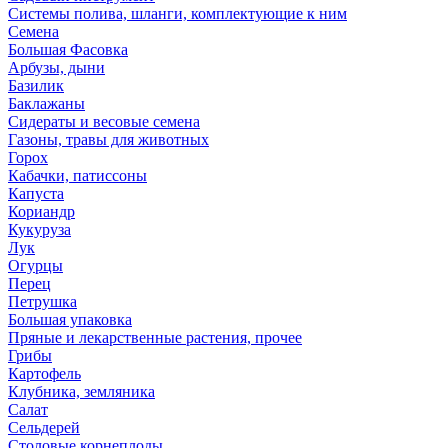
Системы полива, шланги, комплектующие к ним
Семена
Большая Фасовка
Арбузы, дыни
Базилик
Баклажаны
Сидераты и весовые семена
Газоны, травы для животных
Горох
Кабачки, патиссоны
Капуста
Кориандр
Кукуруза
Лук
Огурцы
Перец
Петрушка
Большая упаковка
Пряные и лекарственные растения, прочее
Грибы
Картофель
Клубника, земляника
Салат
Сельдерей
Столовые корнеплоды