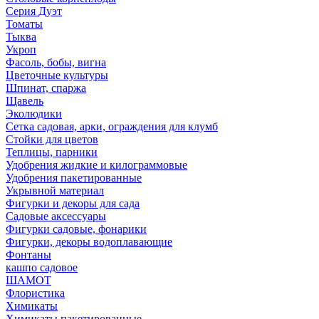
Серия Дуэт
Томаты
Тыква
Укроп
Фасоль, бобы, вигна
Цветочные культуры
Шпинат, спаржа
Щавель
Эколюдики
Сетка садовая, арки, ограждения для клумб
Стойки для цветов
Теплицы, парники
Удобрения жидкие и килограммовые
Удобрения пакетированные
Укрывной материал
Фигурки и декоры для сада
Садовые аксессуары
Фигурки садовые, фонарики
Фигурки, декоры водоплавающие
Фонтаны
кашпо садовое
ШАМОТ
Флористика
Химикаты
Химикаты пакетированные