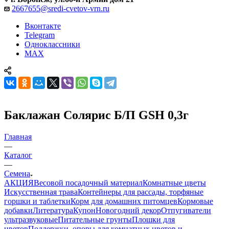
2667655@sredi-cvetov-vrn.ru
Вконтакте
Telegram
Одноклассники
MAX
Баклажан Солярис Б/П GSH 0,3г
Главная
—
Каталог
—
Семена
АКЦИЯ
Весовой посадочный материал
Комнатные цветы
Искусственная трава
Контейнеры для рассады, торфяные
горшки и таблетки
Корм для домашних питомцев
Кормовые
добавки
Литература
Купон
Новогодний декор
Отпугиватели
ультразвуковые
Питательные грунты
Плошки для
цветов
Поддержки, опоры для комнатных цветов и