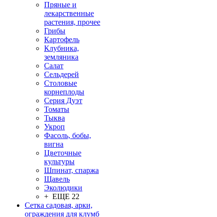
Пряные и
лекарственные
растения, прочее
Грибы
Картофель
Клубника,
земляника
Салат
Сельдерей
Столовые
корнеплоды
Серия Дуэт
Томаты
Тыква
Укроп
Фасоль, бобы,
вигна
Цветочные
культуры
Шпинат, спаржа
Щавель
Эколюдики
+ ЕЩЕ 22
Сетка садовая, арки,
ограждения для клумб