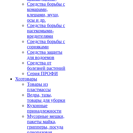
Средства борьбы с
комарами,
клещами, мухи,
осы и др.
Средства борьбы с
насекомыми-
вредителями
Средства борьбы с
сорняками
Средства защиты
для водоемов
Средства от
болезней растений
Серия ПРОФИ
Хозтовары
Товары из
пластмассы
Ведра, тазы,
товары для уборки
Кухонные
принадлежности
Мусорные мешки,
пакеты майка,
грипперы, посуда
одноразовая