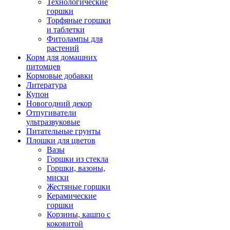
Технологические
горшки
Торфяные горшки
и таблетки
Фитолампы для
растений
Корм для домашних
питомцев
Кормовые добавки
Литература
Купон
Новогодний декор
Отпугиватели
ультразвуковые
Питательные грунты
Плошки для цветов
Вазы
Горшки из стекла
Горшки, вазоны,
миски
Жестяные горшки
Керамические
горшки
Корзины, кашпо с
коковитой