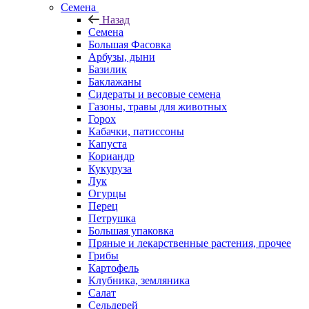
Семена
Назад
Семена
Большая Фасовка
Арбузы, дыни
Базилик
Баклажаны
Сидераты и весовые семена
Газоны, травы для животных
Горох
Кабачки, патиссоны
Капуста
Кориандр
Кукуруза
Лук
Огурцы
Перец
Петрушка
Большая упаковка
Пряные и лекарственные растения, прочее
Грибы
Картофель
Клубника, земляника
Салат
Сельдерей