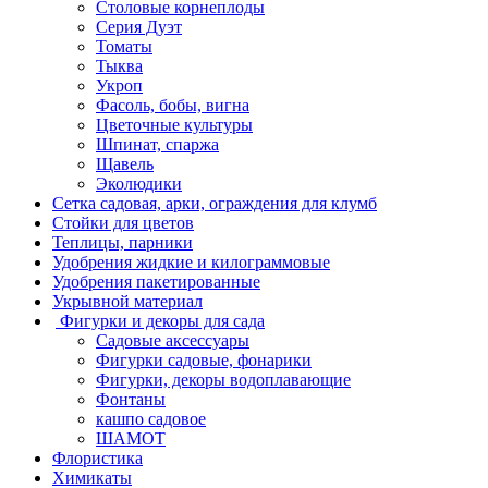
Столовые корнеплоды
Серия Дуэт
Томаты
Тыква
Укроп
Фасоль, бобы, вигна
Цветочные культуры
Шпинат, спаржа
Щавель
Эколюдики
Сетка садовая, арки, ограждения для клумб
Стойки для цветов
Теплицы, парники
Удобрения жидкие и килограммовые
Удобрения пакетированные
Укрывной материал
Фигурки и декоры для сада
Садовые аксессуары
Фигурки садовые, фонарики
Фигурки, декоры водоплавающие
Фонтаны
кашпо садовое
ШАМОТ
Флористика
Химикаты