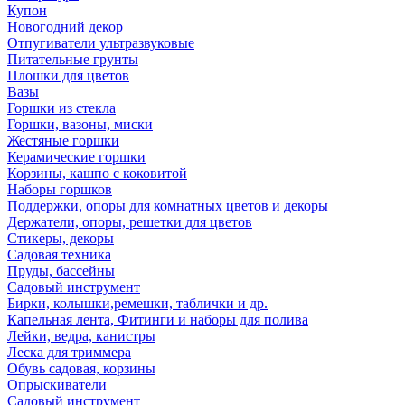
Купон
Новогодний декор
Отпугиватели ультразвуковые
Питательные грунты
Плошки для цветов
Вазы
Горшки из стекла
Горшки, вазоны, миски
Жестяные горшки
Керамические горшки
Корзины, кашпо с коковитой
Наборы горшков
Поддержки, опоры для комнатных цветов и декоры
Держатели, опоры, решетки для цветов
Стикеры, декоры
Садовая техника
Пруды, бассейны
Садовый инструмент
Бирки, колышки,ремешки, таблички и др.
Капельная лента, Фитинги и наборы для полива
Лейки, ведра, канистры
Леска для триммера
Обувь садовая, корзины
Опрыскиватели
Садовый инструмент