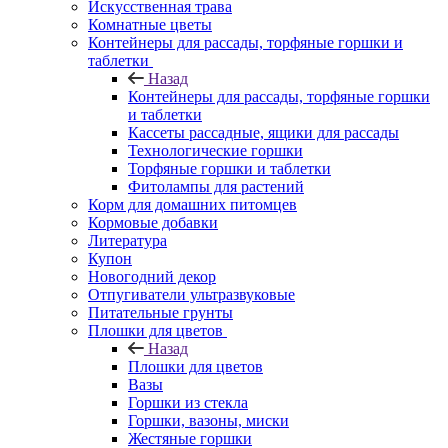
Искусственная трава
Комнатные цветы
Контейнеры для рассады, торфяные горшки и
таблетки
Назад
Контейнеры для рассады, торфяные горшки
и таблетки
Кассеты рассадные, ящики для рассады
Технологические горшки
Торфяные горшки и таблетки
Фитолампы для растений
Корм для домашних питомцев
Кормовые добавки
Литература
Купон
Новогодний декор
Отпугиватели ультразвуковые
Питательные грунты
Плошки для цветов
Назад
Плошки для цветов
Вазы
Горшки из стекла
Горшки, вазоны, миски
Жестяные горшки