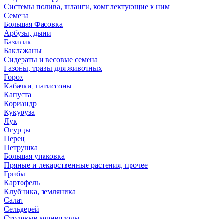
Системы полива, шланги, комплектующие к ним
Семена
Большая Фасовка
Арбузы, дыни
Базилик
Баклажаны
Сидераты и весовые семена
Газоны, травы для животных
Горох
Кабачки, патиссоны
Капуста
Кориандр
Кукуруза
Лук
Огурцы
Перец
Петрушка
Большая упаковка
Пряные и лекарственные растения, прочее
Грибы
Картофель
Клубника, земляника
Салат
Сельдерей
Столовые корнеплоды