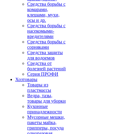
Средства борьбы с
комарами,
клещами, мухи,
осы и др.
Средства борьбы с
насекомыми-
вредителями
Средства борьбы с
сорняками
Средства защиты
для водоемов
Средства от
болезней растений
Серия ПРОФИ
Хозтовары
Товары из
пластмассы
Ведра, тазы,
товары для уборки
Кухонные
принадлежности
Мусорные мешки,
пакеты майка,
грипперы, посуда
одноразовая