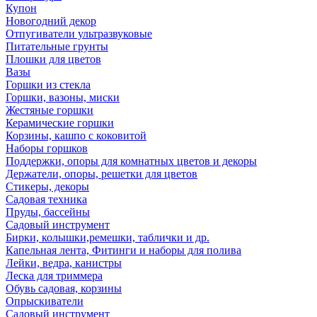
Купон
Новогодний декор
Отпугиватели ультразвуковые
Питательные грунты
Плошки для цветов
Вазы
Горшки из стекла
Горшки, вазоны, миски
Жестяные горшки
Керамические горшки
Корзины, кашпо с коковитой
Наборы горшков
Поддержки, опоры для комнатных цветов и декоры
Держатели, опоры, решетки для цветов
Стикеры, декоры
Садовая техника
Пруды, бассейны
Садовый инструмент
Бирки, колышки,ремешки, таблички и др.
Капельная лента, Фитинги и наборы для полива
Лейки, ведра, канистры
Леска для триммера
Обувь садовая, корзины
Опрыскиватели
Садовый инструмент