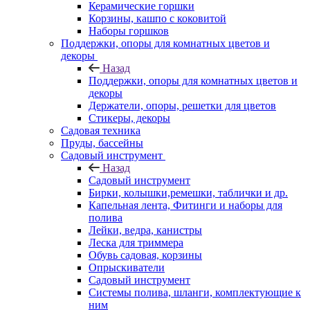
Керамические горшки
Корзины, кашпо с коковитой
Наборы горшков
Поддержки, опоры для комнатных цветов и
декоры
Назад
Поддержки, опоры для комнатных цветов и
декоры
Держатели, опоры, решетки для цветов
Стикеры, декоры
Садовая техника
Пруды, бассейны
Садовый инструмент
Назад
Садовый инструмент
Бирки, колышки,ремешки, таблички и др.
Капельная лента, Фитинги и наборы для
полива
Лейки, ведра, канистры
Леска для триммера
Обувь садовая, корзины
Опрыскиватели
Садовый инструмент
Системы полива, шланги, комплектующие к
ним