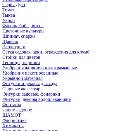
Серия Дуэт
Томаты
Тыква
Укроп
Фасоль, бобы, вигна
Цветочные культуры
Шпинат, спаржа
Щавель
Эколюдики
Сетка садовая, арки, ограждения для клумб
Стойки для цветов
Теплицы, парники
Удобрения жидкие и килограммовые
Удобрения пакетированные
Укрывной материал
Фигурки и декоры для сада
Садовые аксессуары
Фигурки садовые, фонарики
Фигурки, декоры водоплавающие
Фонтаны
кашпо садовое
ШАМОТ
Флористика
Химикаты
Химикаты пакетированные