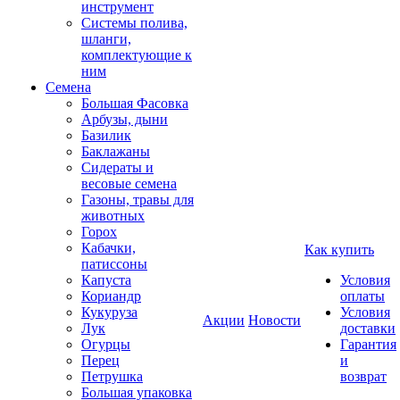
инструмент
Системы полива,
шланги,
комплектующие к
ним
Семена
Большая Фасовка
Арбузы, дыни
Базилик
Баклажаны
Сидераты и
весовые семена
Газоны, травы для
животных
Горох
Кабачки,
Как купить
патиссоны
Капуста
Условия
Кориандр
оплаты
Кукуруза
Условия
Акции
Новости
Лук
доставки
Огурцы
Гарантия
Перец
и
Петрушка
возврат
Большая упаковка