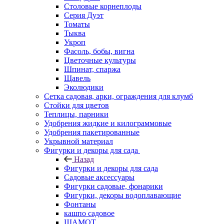
Столовые корнеплоды
Серия Дуэт
Томаты
Тыква
Укроп
Фасоль, бобы, вигна
Цветочные культуры
Шпинат, спаржа
Щавель
Эколюдики
Сетка садовая, арки, ограждения для клумб
Стойки для цветов
Теплицы, парники
Удобрения жидкие и килограммовые
Удобрения пакетированные
Укрывной материал
Фигурки и декоры для сада
Назад
Фигурки и декоры для сада
Садовые аксессуары
Фигурки садовые, фонарики
Фигурки, декоры водоплавающие
Фонтаны
кашпо садовое
ШАМОТ