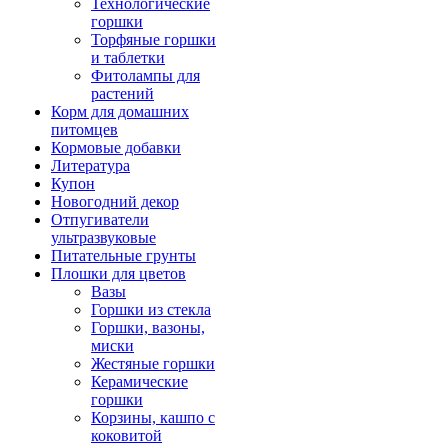
Технологические
горшки
Торфяные горшки
и таблетки
Фитолампы для
растений
Корм для домашних
питомцев
Кормовые добавки
Литература
Купон
Новогодний декор
Отпугиватели
ультразвуковые
Питательные грунты
Плошки для цветов
Вазы
Горшки из стекла
Горшки, вазоны,
миски
Жестяные горшки
Керамические
горшки
Корзины, кашпо с
коковитой