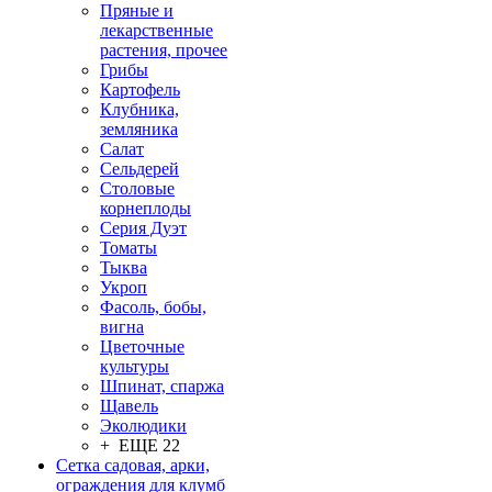
Пряные и
лекарственные
растения, прочее
Грибы
Картофель
Клубника,
земляника
Салат
Сельдерей
Столовые
корнеплоды
Серия Дуэт
Томаты
Тыква
Укроп
Фасоль, бобы,
вигна
Цветочные
культуры
Шпинат, спаржа
Щавель
Эколюдики
+ ЕЩЕ 22
Сетка садовая, арки,
ограждения для клумб