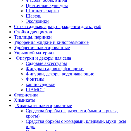
Фасоль, бобы, вигна
Цветочные культуры
Шпинат, спаржа
Щавель
Эколюдики
Сетка садовая, арки, ограждения для клумб
Стойки для цветов
Теплицы, парники
Удобрения жидкие и килограммовые
Удобрения пакетированные
Укрывной материал
Фигурки и декоры для сада
Садовые аксессуары
Фигурки садовые, фонарики
Фигурки, декоры водоплавающие
Фонтаны
кашпо садовое
ШАМОТ
Флористика
Химикаты
Химикаты пакетированные
Средства борьбы с грызунами (мыши, крысы,
кроты)
Средства борьбы с комарами, клещами, мухи, осы
и др.