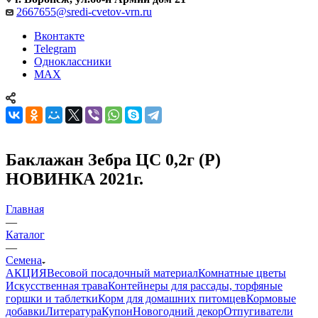
2667655@sredi-cvetov-vrn.ru
Вконтакте
Telegram
Одноклассники
MAX
Баклажан Зебра ЦС 0,2г (Р)
НОВИНКА 2021г.
Главная
—
Каталог
—
Семена
АКЦИЯ
Весовой посадочный материал
Комнатные цветы
Искусственная трава
Контейнеры для рассады, торфяные
горшки и таблетки
Корм для домашних питомцев
Кормовые
добавки
Литература
Купон
Новогодний декор
Отпугиватели