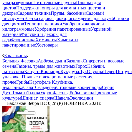
ультразвуковые
Питательные грунты
Плошки для
цветов
Поддержки, опоры для комнатных цветов и
декоры
Садовая техника
Пруды, бассейны
Садовый
инструмент
Сетка садовая, арки, ограждения для клумб
Стойки
для цветов
Теплицы, парники
Удобрения жидкие и
килограммовые
Удобрения пакетированные
Укрывной
материал
Фигурки и декоры для
сада
Флористика
Химикаты
Химикаты
пакетированные
Хозтовары
—
Баклажаны
Большая Фасовка
Арбузы, дыни
Базилик
Сидераты и весовые
семена
Газоны, травы для животных
Горох
Кабачки,
патиссоны
Капуста
Кориандр
Кукуруза
Лук
Огурцы
Перец
Петруш
упаковка
Пряные и лекарственные растения,
прочее
Грибы
Картофель
Клубника,
земляника
Салат
Сельдерей
Столовые корнеплоды
Серия
Дуэт
Томаты
Тыква
Укроп
Фасоль, бобы, вигна
Цветочные
культуры
Шпинат, спаржа
Щавель
Эколюдики
—
Баклажан Зебра ЦС 0,2г (Р) НОВИНКА 2021г.