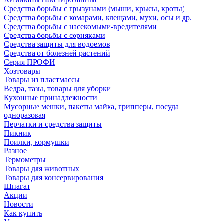
Средства борьбы с грызунами (мыши, крысы, кроты)
Средства борьбы с комарами, клещами, мухи, осы и др.
Средства борьбы с насекомыми-вредителями
Средства борьбы с сорняками
Средства защиты для водоемов
Средства от болезней растений
Серия ПРОФИ
Хозтовары
Товары из пластмассы
Ведра, тазы, товары для уборки
Кухонные принадлежности
Мусорные мешки, пакеты майка, грипперы, посуда
одноразовая
Перчатки и средства защиты
Пикник
Поилки, кормушки
Разное
Термометры
Товары для животных
Товары для консервирования
Шпагат
Акции
Новости
Как купить