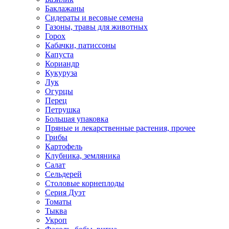
Баклажаны
Сидераты и весовые семена
Газоны, травы для животных
Горох
Кабачки, патиссоны
Капуста
Кориандр
Кукуруза
Лук
Огурцы
Перец
Петрушка
Большая упаковка
Пряные и лекарственные растения, прочее
Грибы
Картофель
Клубника, земляника
Салат
Сельдерей
Столовые корнеплоды
Серия Дуэт
Томаты
Тыква
Укроп