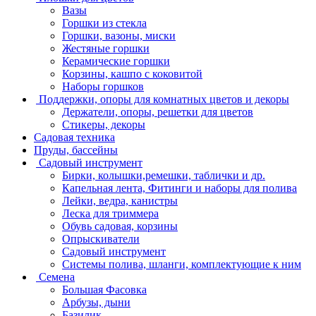
Вазы
Горшки из стекла
Горшки, вазоны, миски
Жестяные горшки
Керамические горшки
Корзины, кашпо с коковитой
Наборы горшков
Поддержки, опоры для комнатных цветов и декоры
Держатели, опоры, решетки для цветов
Стикеры, декоры
Садовая техника
Пруды, бассейны
Садовый инструмент
Бирки, колышки,ремешки, таблички и др.
Капельная лента, Фитинги и наборы для полива
Лейки, ведра, канистры
Леска для триммера
Обувь садовая, корзины
Опрыскиватели
Садовый инструмент
Системы полива, шланги, комплектующие к ним
Семена
Большая Фасовка
Арбузы, дыни
Базилик