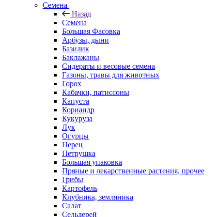
Семена
Назад
Семена
Большая Фасовка
Арбузы, дыни
Базилик
Баклажаны
Сидераты и весовые семена
Газоны, травы для животных
Горох
Кабачки, патиссоны
Капуста
Кориандр
Кукуруза
Лук
Огурцы
Перец
Петрушка
Большая упаковка
Пряные и лекарственные растения, прочее
Грибы
Картофель
Клубника, земляника
Салат
Сельдерей