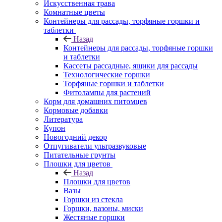
Искусственная трава
Комнатные цветы
Контейнеры для рассады, торфяные горшки и
таблетки
Назад
Контейнеры для рассады, торфяные горшки
и таблетки
Кассеты рассадные, ящики для рассады
Технологические горшки
Торфяные горшки и таблетки
Фитолампы для растений
Корм для домашних питомцев
Кормовые добавки
Литература
Купон
Новогодний декор
Отпугиватели ультразвуковые
Питательные грунты
Плошки для цветов
Назад
Плошки для цветов
Вазы
Горшки из стекла
Горшки, вазоны, миски
Жестяные горшки