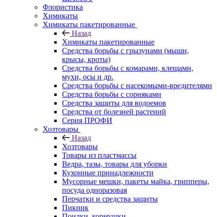
Флористика
Химикаты
Химикаты пакетированные
Назад
Химикаты пакетированные
Средства борьбы с грызунами (мыши,
крысы, кроты)
Средства борьбы с комарами, клещами,
мухи, осы и др.
Средства борьбы с насекомыми-вредителями
Средства борьбы с сорняками
Средства защиты для водоемов
Средства от болезней растений
Серия ПРОФИ
Хозтовары
Назад
Хозтовары
Товары из пластмассы
Ведра, тазы, товары для уборки
Кухонные принадлежности
Мусорные мешки, пакеты майка, грипперы,
посуда одноразовая
Перчатки и средства защиты
Пикник
Поилки, кормушки