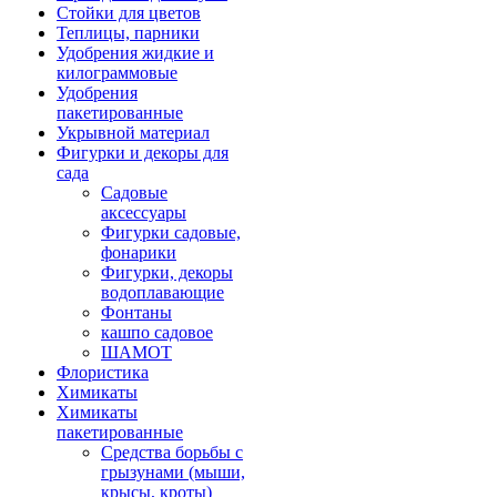
Стойки для цветов
Теплицы, парники
Удобрения жидкие и
килограммовые
Удобрения
пакетированные
Укрывной материал
Фигурки и декоры для
сада
Садовые
аксессуары
Фигурки садовые,
фонарики
Фигурки, декоры
водоплавающие
Фонтаны
кашпо садовое
ШАМОТ
Флористика
Химикаты
Химикаты
пакетированные
Средства борьбы с
грызунами (мыши,
крысы, кроты)