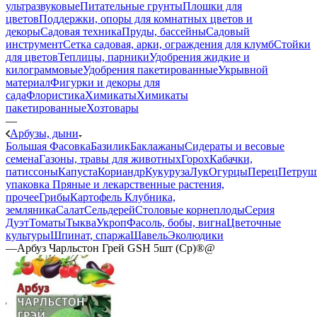
ультразвуковые
Питательные грунты
Плошки для
цветов
Поддержки, опоры для комнатных цветов и
декоры
Садовая техника
Пруды, бассейны
Садовый
инструмент
Сетка садовая, арки, ограждения для клумб
Стойки
для цветов
Теплицы, парники
Удобрения жидкие и
килограммовые
Удобрения пакетированные
Укрывной
материал
Фигурки и декоры для
сада
Флористика
Химикаты
Химикаты
пакетированные
Хозтовары
—
Арбузы, дыни
Большая Фасовка
Базилик
Баклажаны
Сидераты и весовые
семена
Газоны, травы для животных
Горох
Кабачки,
патиссоны
Капуста
Кориандр
Кукуруза
Лук
Огурцы
Перец
Петруш
упаковка
Пряные и лекарственные растения,
прочее
Грибы
Картофель
Клубника,
земляника
Салат
Сельдерей
Столовые корнеплоды
Серия
Дуэт
Томаты
Тыква
Укроп
Фасоль, бобы, вигна
Цветочные
культуры
Шпинат, спаржа
Щавель
Эколюдики
—
Арбуз Чарльстон Грей GSH 5шт (Ср)®@