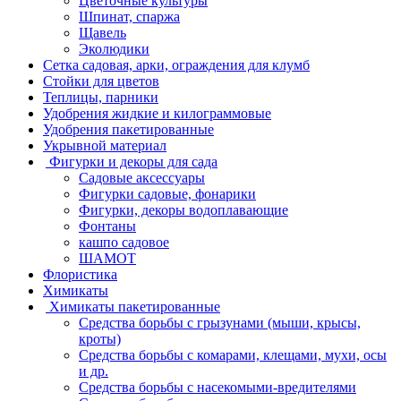
Цветочные культуры
Шпинат, спаржа
Щавель
Эколюдики
Сетка садовая, арки, ограждения для клумб
Стойки для цветов
Теплицы, парники
Удобрения жидкие и килограммовые
Удобрения пакетированные
Укрывной материал
Фигурки и декоры для сада
Садовые аксессуары
Фигурки садовые, фонарики
Фигурки, декоры водоплавающие
Фонтаны
кашпо садовое
ШАМОТ
Флористика
Химикаты
Химикаты пакетированные
Средства борьбы с грызунами (мыши, крысы,
кроты)
Средства борьбы с комарами, клещами, мухи, осы
и др.
Средства борьбы с насекомыми-вредителями