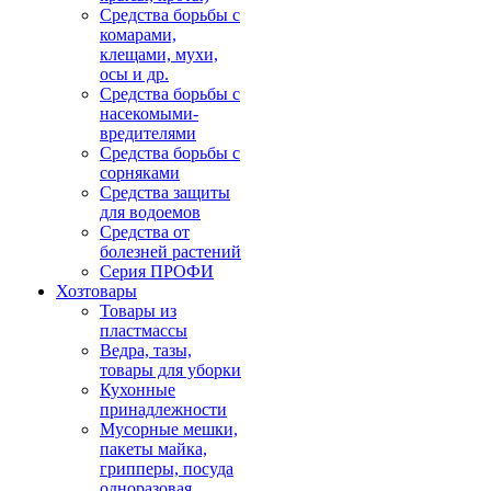
Средства борьбы с
комарами,
клещами, мухи,
осы и др.
Средства борьбы с
насекомыми-
вредителями
Средства борьбы с
сорняками
Средства защиты
для водоемов
Средства от
болезней растений
Серия ПРОФИ
Хозтовары
Товары из
пластмассы
Ведра, тазы,
товары для уборки
Кухонные
принадлежности
Мусорные мешки,
пакеты майка,
грипперы, посуда
одноразовая