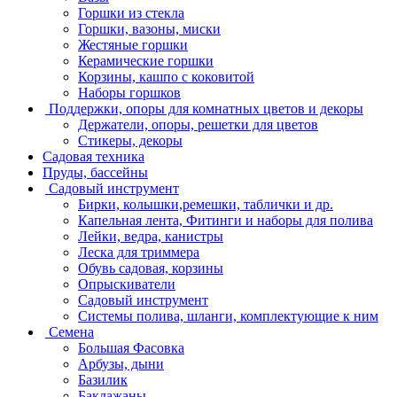
Горшки из стекла
Горшки, вазоны, миски
Жестяные горшки
Керамические горшки
Корзины, кашпо с коковитой
Наборы горшков
Поддержки, опоры для комнатных цветов и декоры
Держатели, опоры, решетки для цветов
Стикеры, декоры
Садовая техника
Пруды, бассейны
Садовый инструмент
Бирки, колышки,ремешки, таблички и др.
Капельная лента, Фитинги и наборы для полива
Лейки, ведра, канистры
Леска для триммера
Обувь садовая, корзины
Опрыскиватели
Садовый инструмент
Системы полива, шланги, комплектующие к ним
Семена
Большая Фасовка
Арбузы, дыни
Базилик
Баклажаны