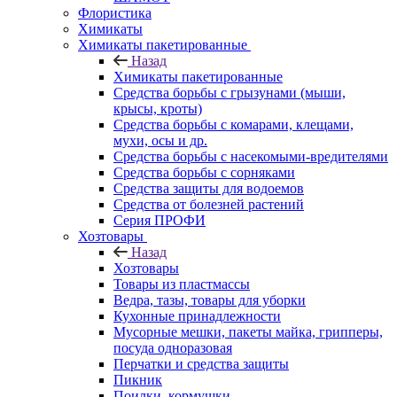
Флористика
Химикаты
Химикаты пакетированные
Назад
Химикаты пакетированные
Средства борьбы с грызунами (мыши,
крысы, кроты)
Средства борьбы с комарами, клещами,
мухи, осы и др.
Средства борьбы с насекомыми-вредителями
Средства борьбы с сорняками
Средства защиты для водоемов
Средства от болезней растений
Серия ПРОФИ
Хозтовары
Назад
Хозтовары
Товары из пластмассы
Ведра, тазы, товары для уборки
Кухонные принадлежности
Мусорные мешки, пакеты майка, грипперы,
посуда одноразовая
Перчатки и средства защиты
Пикник
Поилки, кормушки