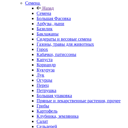
Семена
Назад
Семена
Большая Фасовка
Арбузы, дыни
Базилик
Баклажаны
Сидераты и весовые семена
Газоны, травы для животных
Горох
Кабачки, патиссоны
Капуста
Кориандр
Кукуруза
Лук
Огурцы
Перец
Петрушка
Большая упаковка
Пряные и лекарственные растения, прочее
Грибы
Картофель
Клубника, земляника
Салат
Сельдерей