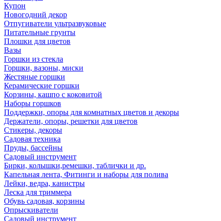
Купон
Новогодний декор
Отпугиватели ультразвуковые
Питательные грунты
Плошки для цветов
Вазы
Горшки из стекла
Горшки, вазоны, миски
Жестяные горшки
Керамические горшки
Корзины, кашпо с коковитой
Наборы горшков
Поддержки, опоры для комнатных цветов и декоры
Держатели, опоры, решетки для цветов
Стикеры, декоры
Садовая техника
Пруды, бассейны
Садовый инструмент
Бирки, колышки,ремешки, таблички и др.
Капельная лента, Фитинги и наборы для полива
Лейки, ведра, канистры
Леска для триммера
Обувь садовая, корзины
Опрыскиватели
Садовый инструмент