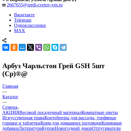
2667655@sredi-cvetov-vrn.ru
Вконтакте
Telegram
Одноклассники
MAX
Арбуз Чарльстон Грей GSH 5шт
(Ср)®@
Главная
—
Каталог
—
Семена
АКЦИЯ
Весовой посадочный материал
Комнатные цветы
Искусственная трава
Контейнеры для рассады, торфяные
горшки и таблетки
Корм для домашних питомцев
Кормовые
добавки
Литература
Купон
Новогодний декор
Отпугиватели