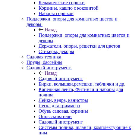
Керамические горшки
Корзины, кашпо с коковитой
Наборы горшков
Поддержки, опоры для комнатных цветов и
декоры
Назад
Поддержки, опоры для комнатных цветов и
декоры
Держатели, опоры, решетки для цветов
Стикеры, декоры
Садовая техника
Пруды, бассейны
Садовый инструмент
Назад
Садовый инструмент
Бирки, колышки,ремешки, таблички и др.
Капельная лента, Фитинги и наборы для
полива
Лейки, ведра, канистры
Леска для триммера
Обувь садовая, корзины
Опрыскиватели
Садовый инструмент
Системы полива, шланги, комплектующие к
ним