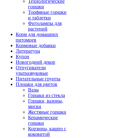
Технологические
горшки
Торфяные горшки
и таблетки
Фитолампы для
растений
Корм для домашних
питомцев
Кормовые добавки
Литература
Купон
Новогодний декор
Отпугиватели
ультразвуковые
Питательные грунты
Плошки для цветов
Вазы
Горшки из стекла
Горшки, вазоны,
миски
Жестяные горшки
Керамические
горшки
Корзины, кашпо с
коковитой