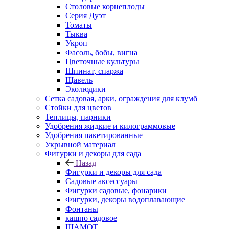
Столовые корнеплоды
Серия Дуэт
Томаты
Тыква
Укроп
Фасоль, бобы, вигна
Цветочные культуры
Шпинат, спаржа
Щавель
Эколюдики
Сетка садовая, арки, ограждения для клумб
Стойки для цветов
Теплицы, парники
Удобрения жидкие и килограммовые
Удобрения пакетированные
Укрывной материал
Фигурки и декоры для сада
Назад
Фигурки и декоры для сада
Садовые аксессуары
Фигурки садовые, фонарики
Фигурки, декоры водоплавающие
Фонтаны
кашпо садовое
ШАМОТ