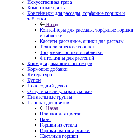
Искусственная трава
Комнатные цветы
Контейнеры для рассады, торфяные горшки и
таблетки
Назад
Контейнеры для рассады, торфяные горшки
и таблетки
Кассеты рассадные, ящики для рассады
Технологические горшки
Торфяные горшки и таблетки
Фитолампы для растений
Корм для домашних питомцев
Кормовые добавки
Литература
Купон
Новогодний декор
Отпугиватели ультразвуковые
Питательные грунты
Плошки для цветов
Назад
Плошки для цветов
Вазы
Горшки из стекла
Горшки, вазоны, миски
Жестяные горшки