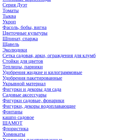
Серия Дуэт
Томаты
Тыква
Укроп
Фасоль, бобы, вигна
Цветочные культуры
Шпинат, спаржа
Щавель
Эколюдики
Сетка садовая, арки, ограждения для клумб
Стойки для цветов
Теплицы, парники
Удобрения жидкие и килограммовые
Удобрения пакетированные
Укрывной материал
Фигурки и декоры для сада
Садовые аксессуары
Фигурки садовые, фонарики
Фигурки, декоры водоплавающие
Фонтаны
кашпо садовое
ШАМОТ
Флористика
Химикаты
Химикаты пакетированные