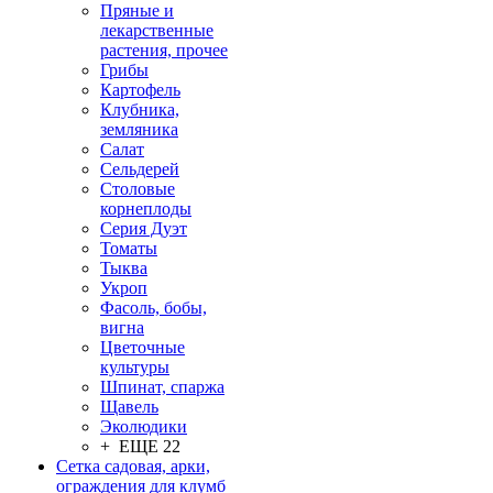
Пряные и
лекарственные
растения, прочее
Грибы
Картофель
Клубника,
земляника
Салат
Сельдерей
Столовые
корнеплоды
Серия Дуэт
Томаты
Тыква
Укроп
Фасоль, бобы,
вигна
Цветочные
культуры
Шпинат, спаржа
Щавель
Эколюдики
+ ЕЩЕ 22
Сетка садовая, арки,
ограждения для клумб