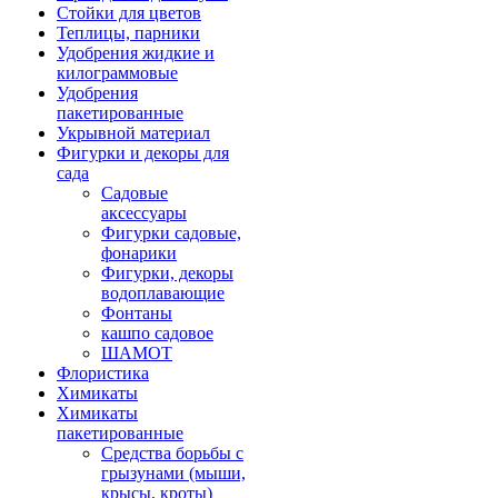
Стойки для цветов
Теплицы, парники
Удобрения жидкие и
килограммовые
Удобрения
пакетированные
Укрывной материал
Фигурки и декоры для
сада
Садовые
аксессуары
Фигурки садовые,
фонарики
Фигурки, декоры
водоплавающие
Фонтаны
кашпо садовое
ШАМОТ
Флористика
Химикаты
Химикаты
пакетированные
Средства борьбы с
грызунами (мыши,
крысы, кроты)