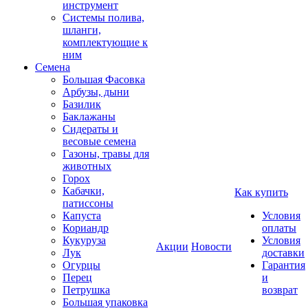
инструмент
Системы полива,
шланги,
комплектующие к
ним
Семена
Большая Фасовка
Арбузы, дыни
Базилик
Баклажаны
Сидераты и
весовые семена
Газоны, травы для
животных
Горох
Кабачки,
Как купить
патиссоны
Капуста
Условия
Кориандр
оплаты
Кукуруза
Условия
Акции
Новости
Лук
доставки
Огурцы
Гарантия
Перец
и
Петрушка
возврат
Большая упаковка