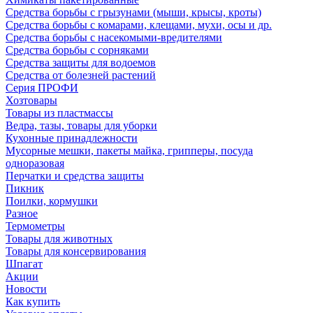
Средства борьбы с грызунами (мыши, крысы, кроты)
Средства борьбы с комарами, клещами, мухи, осы и др.
Средства борьбы с насекомыми-вредителями
Средства борьбы с сорняками
Средства защиты для водоемов
Средства от болезней растений
Серия ПРОФИ
Хозтовары
Товары из пластмассы
Ведра, тазы, товары для уборки
Кухонные принадлежности
Мусорные мешки, пакеты майка, грипперы, посуда
одноразовая
Перчатки и средства защиты
Пикник
Поилки, кормушки
Разное
Термометры
Товары для животных
Товары для консервирования
Шпагат
Акции
Новости
Как купить