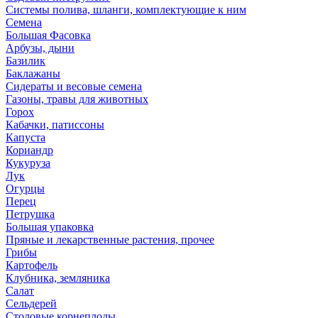
Системы полива, шланги, комплектующие к ним
Семена
Большая Фасовка
Арбузы, дыни
Базилик
Баклажаны
Сидераты и весовые семена
Газоны, травы для животных
Горох
Кабачки, патиссоны
Капуста
Кориандр
Кукуруза
Лук
Огурцы
Перец
Петрушка
Большая упаковка
Пряные и лекарственные растения, прочее
Грибы
Картофель
Клубника, земляника
Салат
Сельдерей
Столовые корнеплоды