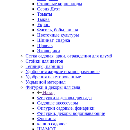
Столовые корнеплоды
Серия Дуэт
Томаты
Тыква
Укроп
Фасоль, бобы, вигна
Цветочные культуры
Шпинат, спаржа
Щавель
Эколюдики
Сетка садовая, арки, ограждения для клумб
Стойки для цветов
Теплицы, парники
Удобрения жидкие и килограммовые
Удобрения пакетированные
Укрывной материал
Фигурки и декоры для сада
Назад
Фигурки и декоры для сада
Садовые аксессуары
Фигурки садовые, фонарики
Фигурки, декоры водоплавающие
Фонтаны
кашпо садовое
ШАМОТ