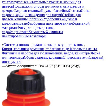
ультразвуковые
Питательные грунты
Плошки для
цветов
Поддержки, опоры для комнатных цветов и
декоры
Садовая техника
Пруды, бассейны
Семена
Сетка
садовая, арки, ограждения для клумб
Стойки для
цветов
Теплицы, парники
Удобрения жидкие и
килограммовые
Удобрения пакетированные
Укрывной
материал
Фигурки и декоры для
сада
Флористика
Химикаты
Химикаты
пакетированные
Хозтовары
—
Системы полива, шланги, комплектующие к ним
Бирки, колышки,ремешки, таблички и др.
Капельная лента,
Фитинги и наборы для полива
Лейки, ведра, канистры
Леска
для триммера
Обувь садовая, корзины
Опрыскиватели
Садовый
инструмент
—
Муфта-соединитель 3/4"-1/2" (АР 1008) (25)@