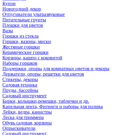
Купон
Новогодний декор
Отпугиватели ультразвуковые
Питательные грунты
Плошки для цветов
Вазы
Горшки из стекла
Горшки, вазоны, миски
Жестяные горшки
Керамические горшки
Корзины, кашпо с коковитой
Наборы горшков
Поддержки, опоры для комнатных цветов и декоры
Держатели, опоры, решетки для цветов
Стикеры, декоры
Садовая техника
Пруды, бассейны
Садовый инструмент
Бирки, колышки,ремешки, таблички и др.
Капельная лента, Фитинги и наборы для полива
Лейки, ведра, канистры
Леска для триммера
Обувь садовая, корзины
Опрыскиватели
Садовый инструмент