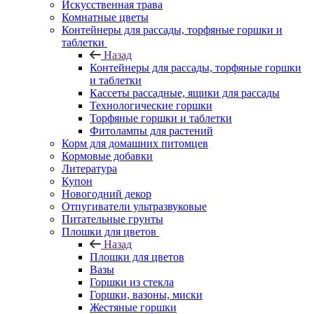
Искусственная трава
Комнатные цветы
Контейнеры для рассады, торфяные горшки и
таблетки
Назад
Контейнеры для рассады, торфяные горшки
и таблетки
Кассеты рассадные, ящики для рассады
Технологические горшки
Торфяные горшки и таблетки
Фитолампы для растений
Корм для домашних питомцев
Кормовые добавки
Литература
Купон
Новогодний декор
Отпугиватели ультразвуковые
Питательные грунты
Плошки для цветов
Назад
Плошки для цветов
Вазы
Горшки из стекла
Горшки, вазоны, миски
Жестяные горшки