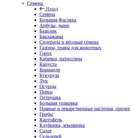
Семена
Назад
Семена
Большая Фасовка
Арбузы, дыни
Базилик
Баклажаны
Сидераты и весовые семена
Газоны, травы для животных
Горох
Кабачки, патиссоны
Капуста
Кориандр
Кукуруза
Лук
Огурцы
Перец
Петрушка
Большая упаковка
Пряные и лекарственные растения, прочее
Грибы
Картофель
Клубника, земляника
Салат
Сельдерей