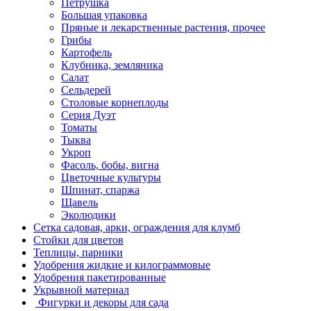
Петрушка
Большая упаковка
Пряные и лекарственные растения, прочее
Грибы
Картофель
Клубника, земляника
Салат
Сельдерей
Столовые корнеплоды
Серия Дуэт
Томаты
Тыква
Укроп
Фасоль, бобы, вигна
Цветочные культуры
Шпинат, спаржа
Щавель
Эколюдики
Сетка садовая, арки, ограждения для клумб
Стойки для цветов
Теплицы, парники
Удобрения жидкие и килограммовые
Удобрения пакетированные
Укрывной материал
Фигурки и декоры для сада