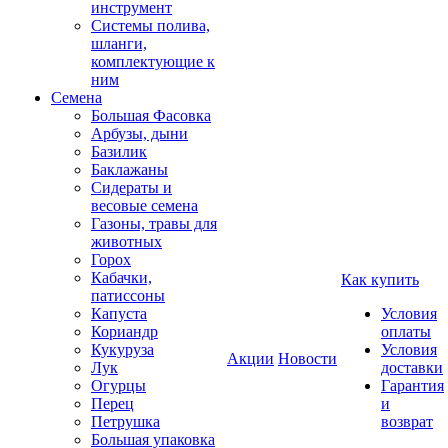
инструмент
Системы полива,
шланги,
комплектующие к
ним
Семена
Большая Фасовка
Арбузы, дыни
Базилик
Баклажаны
Сидераты и
весовые семена
Газоны, травы для
животных
Горох
Кабачки,
Как купить
патиссоны
Капуста
Условия
Кориандр
оплаты
Кукуруза
Условия
Акции
Новости
Лук
доставки
Огурцы
Гарантия
Перец
и
Петрушка
возврат
Большая упаковка