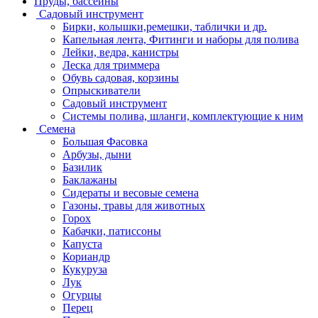
Пруды, бассейны
Садовый инструмент
Бирки, колышки,ремешки, таблички и др.
Капельная лента, Фитинги и наборы для полива
Лейки, ведра, канистры
Леска для триммера
Обувь садовая, корзины
Опрыскиватели
Садовый инструмент
Системы полива, шланги, комплектующие к ним
Семена
Большая Фасовка
Арбузы, дыни
Базилик
Баклажаны
Сидераты и весовые семена
Газоны, травы для животных
Горох
Кабачки, патиссоны
Капуста
Кориандр
Кукуруза
Лук
Огурцы
Перец