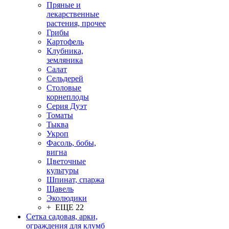
Пряные и
лекарственные
растения, прочее
Грибы
Картофель
Клубника,
земляника
Салат
Сельдерей
Столовые
корнеплоды
Серия Дуэт
Томаты
Тыква
Укроп
Фасоль, бобы,
вигна
Цветочные
культуры
Шпинат, спаржа
Щавель
Эколюдики
+ ЕЩЕ 22
Сетка садовая, арки,
ограждения для клумб