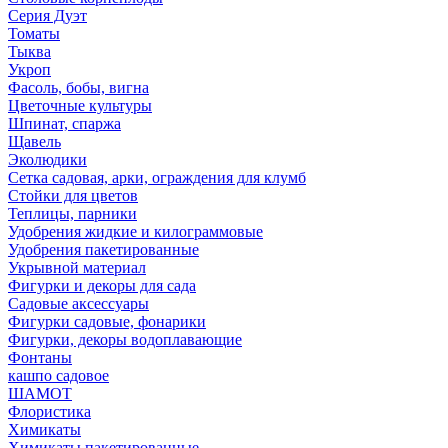
Серия Дуэт
Томаты
Тыква
Укроп
Фасоль, бобы, вигна
Цветочные культуры
Шпинат, спаржа
Щавель
Эколюдики
Сетка садовая, арки, ограждения для клумб
Стойки для цветов
Теплицы, парники
Удобрения жидкие и килограммовые
Удобрения пакетированные
Укрывной материал
Фигурки и декоры для сада
Садовые аксессуары
Фигурки садовые, фонарики
Фигурки, декоры водоплавающие
Фонтаны
кашпо садовое
ШАМОТ
Флористика
Химикаты
Химикаты пакетированные