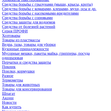
Средства борьбы с грызунами (мыши, крысы, кроты)
Средства борьбы с комарами, клещами, мухи, осы и др.
Средства борьбы с насекомыми-вредителями
Средства борьбы с сорняками
Средства защиты для водоемов
Средства от болезней растений
Серия ПРОФИ
Хозтовары
Товары из пластмассы
Ведра, тазы, товары для уборки
Кухонные принадлежности
Мусорные мешки, пакеты майка, грипперы, посуда
одноразовая
Перчатки и средства защиты
Пикник
Поилки, кормушки
Разное
Термометры
Товары для животных
Товары для консервирования
Шпагат
Акции
Новости
Как купить