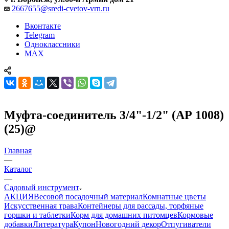
2667655@sredi-cvetov-vrn.ru
Вконтакте
Telegram
Одноклассники
MAX
Муфта-соединитель 3/4"-1/2" (АР 1008)
(25)@
Главная
—
Каталог
—
Садовый инструмент
АКЦИЯ
Весовой посадочный материал
Комнатные цветы
Искусственная трава
Контейнеры для рассады, торфяные
горшки и таблетки
Корм для домашних питомцев
Кормовые
добавки
Литература
Купон
Новогодний декор
Отпугиватели