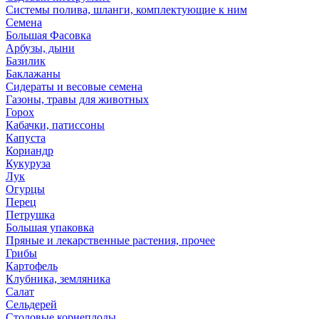
Системы полива, шланги, комплектующие к ним
Семена
Большая Фасовка
Арбузы, дыни
Базилик
Баклажаны
Сидераты и весовые семена
Газоны, травы для животных
Горох
Кабачки, патиссоны
Капуста
Кориандр
Кукуруза
Лук
Огурцы
Перец
Петрушка
Большая упаковка
Пряные и лекарственные растения, прочее
Грибы
Картофель
Клубника, земляника
Салат
Сельдерей
Столовые корнеплоды