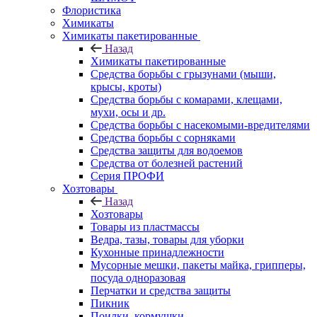
Флористика
Химикаты
Химикаты пакетированные
Назад
Химикаты пакетированные
Средства борьбы с грызунами (мыши,
крысы, кроты)
Средства борьбы с комарами, клещами,
мухи, осы и др.
Средства борьбы с насекомыми-вредителями
Средства борьбы с сорняками
Средства защиты для водоемов
Средства от болезней растений
Серия ПРОФИ
Хозтовары
Назад
Хозтовары
Товары из пластмассы
Ведра, тазы, товары для уборки
Кухонные принадлежности
Мусорные мешки, пакеты майка, грипперы,
посуда одноразовая
Перчатки и средства защиты
Пикник
Поилки, кормушки