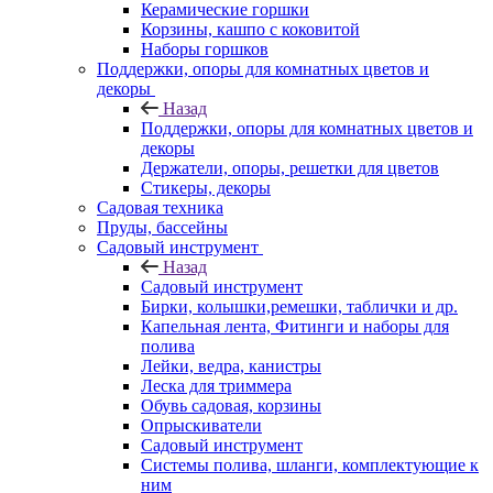
Керамические горшки
Корзины, кашпо с коковитой
Наборы горшков
Поддержки, опоры для комнатных цветов и
декоры
Назад
Поддержки, опоры для комнатных цветов и
декоры
Держатели, опоры, решетки для цветов
Стикеры, декоры
Садовая техника
Пруды, бассейны
Садовый инструмент
Назад
Садовый инструмент
Бирки, колышки,ремешки, таблички и др.
Капельная лента, Фитинги и наборы для
полива
Лейки, ведра, канистры
Леска для триммера
Обувь садовая, корзины
Опрыскиватели
Садовый инструмент
Системы полива, шланги, комплектующие к
ним