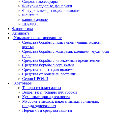
Садовые аксессуары
Фигурки садовые, фонарики
Фигурки, декоры водоплавающие
Фонтаны
кашпо садовое
ШАМОТ
Флористика
Химикаты
Химикаты пакетированные
Средства борьбы с грызунами (мыши, крысы,
кроты)
Средства борьбы с комарами, клещами, мухи, осы
и др.
Средства борьбы с насекомыми-вредителями
Средства борьбы с сорняками
Средства защиты для водоемов
Средства от болезней растений
Серия ПРОФИ
Хозтовары
Товары из пластмассы
Ведра, тазы, товары для уборки
Кухонные принадлежности
Мусорные мешки, пакеты майка, грипперы,
посуда одноразовая
Перчатки и средства защиты