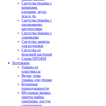
Средства борьбы с
комарами,
клещами, мухи,
осы и др.
Средства борьбы с
насекомыми-
вредителями
Средства борьбы с
сорняками
Средства защиты
для водоемов
Средства от
болезней растений
Серия ПРОФИ
Хозтовары
Товары из
пластмассы
Ведра, тазы,
товары для уборки
Кухонные
принадлежности
Мусорные мешки,
пакеты майка,
грипперы, посуда
одноразовая