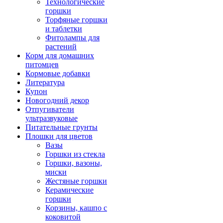
Технологические
горшки
Торфяные горшки
и таблетки
Фитолампы для
растений
Корм для домашних
питомцев
Кормовые добавки
Литература
Купон
Новогодний декор
Отпугиватели
ультразвуковые
Питательные грунты
Плошки для цветов
Вазы
Горшки из стекла
Горшки, вазоны,
миски
Жестяные горшки
Керамические
горшки
Корзины, кашпо с
коковитой