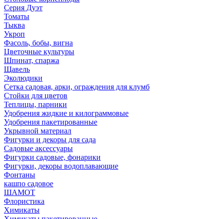
Серия Дуэт
Томаты
Тыква
Укроп
Фасоль, бобы, вигна
Цветочные культуры
Шпинат, спаржа
Щавель
Эколюдики
Сетка садовая, арки, ограждения для клумб
Стойки для цветов
Теплицы, парники
Удобрения жидкие и килограммовые
Удобрения пакетированные
Укрывной материал
Фигурки и декоры для сада
Садовые аксессуары
Фигурки садовые, фонарики
Фигурки, декоры водоплавающие
Фонтаны
кашпо садовое
ШАМОТ
Флористика
Химикаты
Химикаты пакетированные