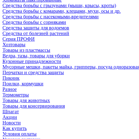
Средства борьбы с грызунами (мыши, крысы, кроты)
Средства борьбы с комарами, клещами, мухи, осы и др.
Средства борьбы с насекомыми-вредителями
Средства борьбы с сорняками
Средства защиты для водоемов
Средства от болезней растений
Серия ПРОФИ
Хозтовары
Товары из пластмассы
Ведра, тазы, товары для уборки
Кухонные принадлежности
Мусорные мешки, пакеты майка, грипперы, посуда одноразова
Перчатки и средства защиты
Пикник
Поилки, кормушки
Разное
Термометры
Товары для животных
Товары для консервирования
Шпагат
Акции
Новости
Как купить
Условия оплаты