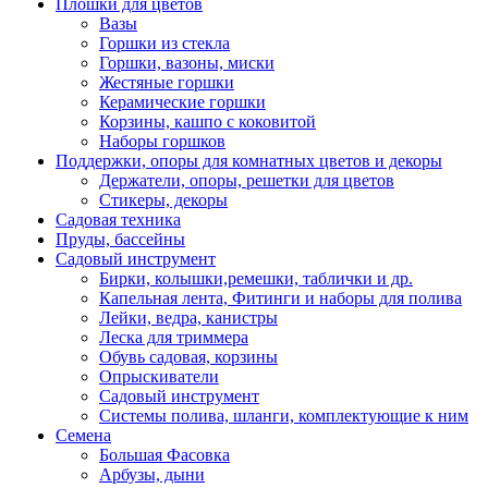
Плошки для цветов
Вазы
Горшки из стекла
Горшки, вазоны, миски
Жестяные горшки
Керамические горшки
Корзины, кашпо с коковитой
Наборы горшков
Поддержки, опоры для комнатных цветов и декоры
Держатели, опоры, решетки для цветов
Стикеры, декоры
Садовая техника
Пруды, бассейны
Садовый инструмент
Бирки, колышки,ремешки, таблички и др.
Капельная лента, Фитинги и наборы для полива
Лейки, ведра, канистры
Леска для триммера
Обувь садовая, корзины
Опрыскиватели
Садовый инструмент
Системы полива, шланги, комплектующие к ним
Семена
Большая Фасовка
Арбузы, дыни