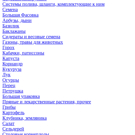
Системы полива, шланги, комплектующие к ним
Семена
Большая Фасовка
Арбузы, дыни
Базилик
Баклажаны
Сидераты и весовые семена
Газоны, травы для животных
Горох
Кабачки, патиссоны
Капуста
Кориандр
Кукуруза
Лук
Огурцы
Перец
Петрушка
Большая упаковка
Пряные и лекарственные растения, прочее
Грибы
Картофель
Клубника, земляника
Салат
Сельдерей
Столовые корнеплоды