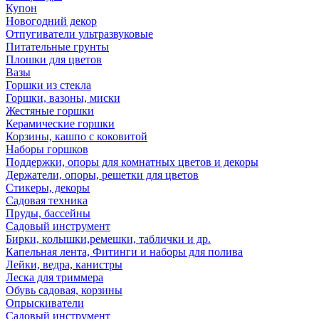
Купон
Новогодний декор
Отпугиватели ультразвуковые
Питательные грунты
Плошки для цветов
Вазы
Горшки из стекла
Горшки, вазоны, миски
Жестяные горшки
Керамические горшки
Корзины, кашпо с коковитой
Наборы горшков
Поддержки, опоры для комнатных цветов и декоры
Держатели, опоры, решетки для цветов
Стикеры, декоры
Садовая техника
Пруды, бассейны
Садовый инструмент
Бирки, колышки,ремешки, таблички и др.
Капельная лента, Фитинги и наборы для полива
Лейки, ведра, канистры
Леска для триммера
Обувь садовая, корзины
Опрыскиватели
Садовый инструмент