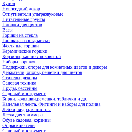
Купон
Новогодний декор
Отпугиватели ультразвуковые
Питательные грунты
Плошки для цветов
Вазы
Горшки из стекла
Горшки, вазоны, миски
Жестяные горшки
Керамические горшки
Корзины, кашпо с коковитой
Наборы горшков
Поддержки, опоры для комнатных цветов и декоры
Держатели, опоры, решетки для цветов
Стикеры, декоры
Садовая техника
Пруды, бассейны
Садовый инструмент
Бирки, колышки,ремешки, таблички и др.
Капельная лента, Фитинги и наборы для полива
Лейки, ведра, канистры
Леска для триммера
Обувь садовая, корзины
Опрыскиватели
Садовый инструмент