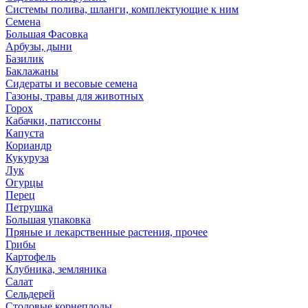
Системы полива, шланги, комплектующие к ним
Семена
Большая Фасовка
Арбузы, дыни
Базилик
Баклажаны
Сидераты и весовые семена
Газоны, травы для животных
Горох
Кабачки, патиссоны
Капуста
Кориандр
Кукуруза
Лук
Огурцы
Перец
Петрушка
Большая упаковка
Пряные и лекарственные растения, прочее
Грибы
Картофель
Клубника, земляника
Салат
Сельдерей
Столовые корнеплоды