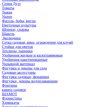
Серия Дуэт
Томаты
Тыква
Укроп
Фасоль, бобы, вигна
Цветочные культуры
Шпинат, спаржа
Щавель
Эколюдики
Сетка садовая, арки, ограждения для клумб
Стойки для цветов
Теплицы, парники
Удобрения жидкие и килограммовые
Удобрения пакетированные
Укрывной материал
Фигурки и декоры для сада
Садовые аксессуары
Фигурки садовые, фонарики
Фигурки, декоры водоплавающие
Фонтаны
кашпо садовое
ШАМОТ
Флористика
Химикаты
Химикаты пакетированные