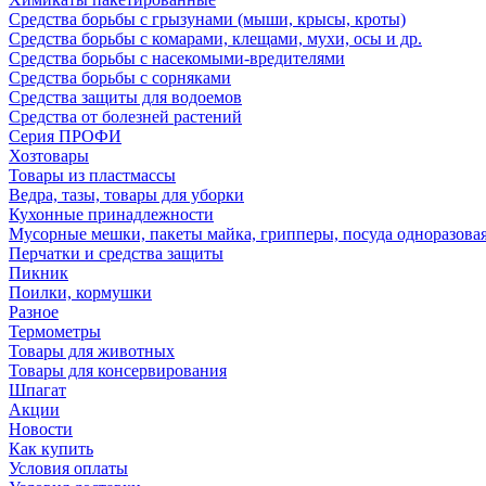
Средства борьбы с грызунами (мыши, крысы, кроты)
Средства борьбы с комарами, клещами, мухи, осы и др.
Средства борьбы с насекомыми-вредителями
Средства борьбы с сорняками
Средства защиты для водоемов
Средства от болезней растений
Серия ПРОФИ
Хозтовары
Товары из пластмассы
Ведра, тазы, товары для уборки
Кухонные принадлежности
Мусорные мешки, пакеты майка, грипперы, посуда одноразова
Перчатки и средства защиты
Пикник
Поилки, кормушки
Разное
Термометры
Товары для животных
Товары для консервирования
Шпагат
Акции
Новости
Как купить
Условия оплаты