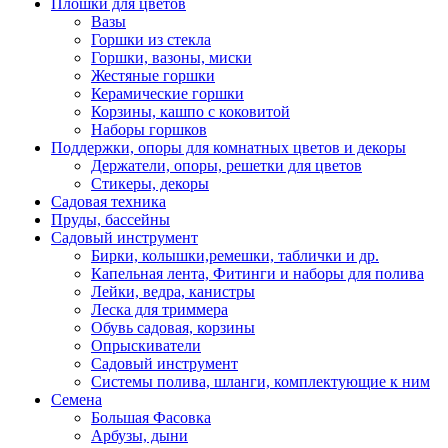
Плошки для цветов
Вазы
Горшки из стекла
Горшки, вазоны, миски
Жестяные горшки
Керамические горшки
Корзины, кашпо с коковитой
Наборы горшков
Поддержки, опоры для комнатных цветов и декоры
Держатели, опоры, решетки для цветов
Стикеры, декоры
Садовая техника
Пруды, бассейны
Садовый инструмент
Бирки, колышки,ремешки, таблички и др.
Капельная лента, Фитинги и наборы для полива
Лейки, ведра, канистры
Леска для триммера
Обувь садовая, корзины
Опрыскиватели
Садовый инструмент
Системы полива, шланги, комплектующие к ним
Семена
Большая Фасовка
Арбузы, дыни