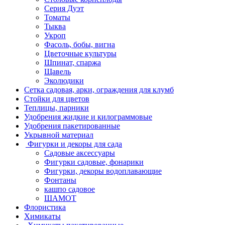
Серия Дуэт
Томаты
Тыква
Укроп
Фасоль, бобы, вигна
Цветочные культуры
Шпинат, спаржа
Щавель
Эколюдики
Сетка садовая, арки, ограждения для клумб
Стойки для цветов
Теплицы, парники
Удобрения жидкие и килограммовые
Удобрения пакетированные
Укрывной материал
Фигурки и декоры для сада
Садовые аксессуары
Фигурки садовые, фонарики
Фигурки, декоры водоплавающие
Фонтаны
кашпо садовое
ШАМОТ
Флористика
Химикаты