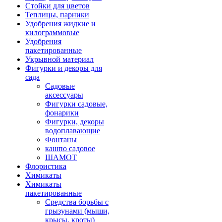
Стойки для цветов
Теплицы, парники
Удобрения жидкие и
килограммовые
Удобрения
пакетированные
Укрывной материал
Фигурки и декоры для
сада
Садовые
аксессуары
Фигурки садовые,
фонарики
Фигурки, декоры
водоплавающие
Фонтаны
кашпо садовое
ШАМОТ
Флористика
Химикаты
Химикаты
пакетированные
Средства борьбы с
грызунами (мыши,
крысы, кроты)