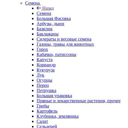
Семена
Назад
Семена
Большая Фасовка
Арбузы, дыни
Базилик
Баклажаны
Сидераты и весовые семена
Газоны, травы для животных
Горох
Кабачки, патиссоны
Капуста
Кориандр
Кукуруза
Лук
Огурцы
Перец
Петрушка
Большая упаковка
Пряные и лекарственные растения, прочее
Грибы
Картофель
Клубника, земляника
Салат
Сельдерей