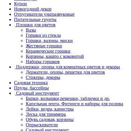
Купон
Новогодний декор
Отпугиватели ультразвуковые
Питательные грунты
Плошки для цветов
Вазы
Горшки из стекла
Горшки, вазоны, миски
Жестяные горшки
Керамические горшки
Корзины, кашпо с коковитой
Наборы горшков
Поддержки, опоры для комнатных цветов и декоры
Держатели, опоры, решетки для цветов
Стикеры, декоры
Садовая техника
Пруды, бассейны
Садовый инструмент
Бирки, колышки,ремешки, таблички и др.
Капельная лента, Фитинги и наборы для полива
Лейки, ведра, канистры
Леска для триммера
Обувь садовая, корзины
Опрыскиватели
Садовый инструмент