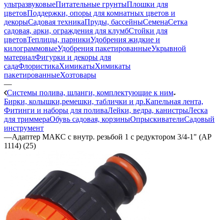
ультразвуковые
Питательные грунты
Плошки для
цветов
Поддержки, опоры для комнатных цветов и
декоры
Садовая техника
Пруды, бассейны
Семена
Сетка
садовая, арки, ограждения для клумб
Стойки для
цветов
Теплицы, парники
Удобрения жидкие и
килограммовые
Удобрения пакетированные
Укрывной
материал
Фигурки и декоры для
сада
Флористика
Химикаты
Химикаты
пакетированные
Хозтовары
—
Системы полива, шланги, комплектующие к ним
Бирки, колышки,ремешки, таблички и др.
Капельная лента,
Фитинги и наборы для полива
Лейки, ведра, канистры
Леска
для триммера
Обувь садовая, корзины
Опрыскиватели
Садовый
инструмент
—
Адаптер МАКС с внутр. резьбой 1 с редуктором 3/4-1" (АР
1114) (25)