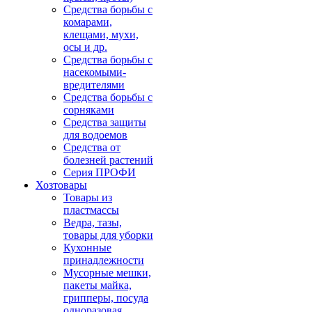
Средства борьбы с
комарами,
клещами, мухи,
осы и др.
Средства борьбы с
насекомыми-
вредителями
Средства борьбы с
сорняками
Средства защиты
для водоемов
Средства от
болезней растений
Серия ПРОФИ
Хозтовары
Товары из
пластмассы
Ведра, тазы,
товары для уборки
Кухонные
принадлежности
Мусорные мешки,
пакеты майка,
грипперы, посуда
одноразовая