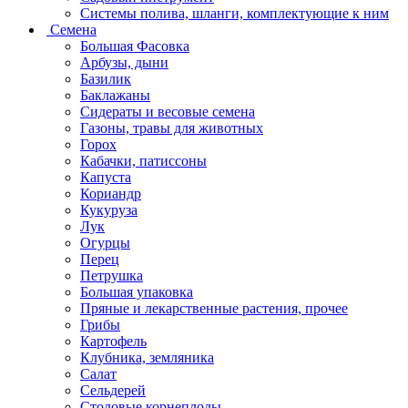
Системы полива, шланги, комплектующие к ним
Семена
Большая Фасовка
Арбузы, дыни
Базилик
Баклажаны
Сидераты и весовые семена
Газоны, травы для животных
Горох
Кабачки, патиссоны
Капуста
Кориандр
Кукуруза
Лук
Огурцы
Перец
Петрушка
Большая упаковка
Пряные и лекарственные растения, прочее
Грибы
Картофель
Клубника, земляника
Салат
Сельдерей
Столовые корнеплоды