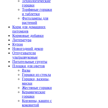
Технологические
горшки
Торфяные горшки
и таблетки
Фитолампы для
растений
Корм для домашних
питомцев
Кормовые добавки
Литература
Купон
Новогодний декор
Отпугиватели
ультразвуковые
Питательные грунты
Плошки для цветов
Вазы
Горшки из стекла
Горшки, вазоны,
миски
Жестяные горшки
Керамические
горшки
Корзины, кашпо с
коковитой