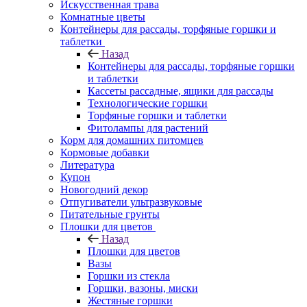
Искусственная трава
Комнатные цветы
Контейнеры для рассады, торфяные горшки и
таблетки
Назад
Контейнеры для рассады, торфяные горшки
и таблетки
Кассеты рассадные, ящики для рассады
Технологические горшки
Торфяные горшки и таблетки
Фитолампы для растений
Корм для домашних питомцев
Кормовые добавки
Литература
Купон
Новогодний декор
Отпугиватели ультразвуковые
Питательные грунты
Плошки для цветов
Назад
Плошки для цветов
Вазы
Горшки из стекла
Горшки, вазоны, миски
Жестяные горшки