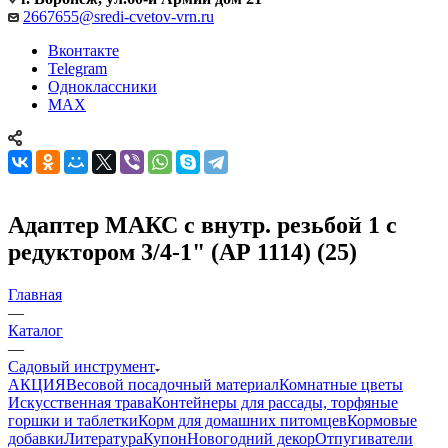
2667655@sredi-cvetov-vrn.ru
Вконтакте
Telegram
Одноклассники
MAX
Адаптер МАКС с внутр. резьбой 1 с
редуктором 3/4-1" (АР 1114) (25)
Главная
—
Каталог
—
Садовый инструмент
АКЦИЯ
Весовой посадочный материал
Комнатные цветы
Искусственная трава
Контейнеры для рассады, торфяные
горшки и таблетки
Корм для домашних питомцев
Кормовые
добавки
Литература
Купон
Новогодний декор
Отпугиватели