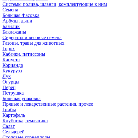
Системы полива, шланги, комплектующие к ним
Семена
Большая Фасовка
Арбузы, дыни
Базилик
Баклажаны
Сидераты и весовые семена
Газоны, травы для животных
Горох
Кабачки, патиссоны
Капуста
Кориандр
Кукуруза
Лук
Огурцы
Перец
Петрушка
Большая упаковка
Пряные и лекарственные растения, прочее
Грибы
Картофель
Клубника, земляника
Салат
Сельдерей
Столовые корнеплоды