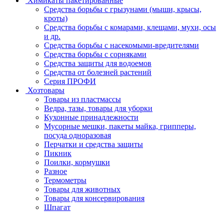
Химикаты пакетированные
Средства борьбы с грызунами (мыши, крысы,
кроты)
Средства борьбы с комарами, клещами, мухи, осы
и др.
Средства борьбы с насекомыми-вредителями
Средства борьбы с сорняками
Средства защиты для водоемов
Средства от болезней растений
Серия ПРОФИ
Хозтовары
Товары из пластмассы
Ведра, тазы, товары для уборки
Кухонные принадлежности
Мусорные мешки, пакеты майка, грипперы,
посуда одноразовая
Перчатки и средства защиты
Пикник
Поилки, кормушки
Разное
Термометры
Товары для животных
Товары для консервирования
Шпагат