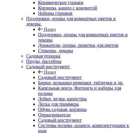
Керамические горшки
Корзины, кашпо с коковитой
Наборы горшков
Поддержки, опоры для комнатных цветов и
декоры
Назад
Поддержки, опоры для комнатных цветов и
декоры
Держатели, опоры, решетки для цветов
Стикеры, декоры
Садовая техника
Пруды, бассейны
Садовый инструмент
Назад
Садовый инструмент
Бирки, колышки,ремешки, таблички и др.
Капельная лента, Фитинги и наборы для
полива
Лейки, ведра, канистры
Леска для триммера
Обувь садовая, корзины
Опрыскиватели
Садовый инструмент
Системы полива, шланги, комплектующие к
ним