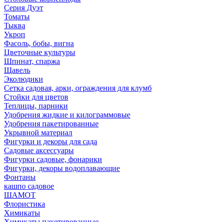
Серия Дуэт
Томаты
Тыква
Укроп
Фасоль, бобы, вигна
Цветочные культуры
Шпинат, спаржа
Щавель
Эколюдики
Сетка садовая, арки, ограждения для клумб
Стойки для цветов
Теплицы, парники
Удобрения жидкие и килограммовые
Удобрения пакетированные
Укрывной материал
Фигурки и декоры для сада
Садовые аксессуары
Фигурки садовые, фонарики
Фигурки, декоры водоплавающие
Фонтаны
кашпо садовое
ШАМОТ
Флористика
Химикаты
Химикаты пакетированные