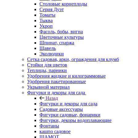
Столовые корнеплоды
Серия Дуэт
Томаты
Тыква
Укроп
Фасоль, бобы, вигна
Цветочные культуры
Шпинат, спаржа
Щавель
Эколюдики
Сетка садовая, арки, ограждения для клумб
Стойки для цветов
Теплицы, парники
Удобрения жидкие и килограммовые
Удобрения пакетированные
Укрывной материал
Фигурки и декоры для сада
Назад
Фигурки и декоры для сада
Садовые аксессуары
Фигурки садовые, фонарики
Фигурки, декоры водоплавающие
Фонтаны
кашпо садовое
ШАМОТ