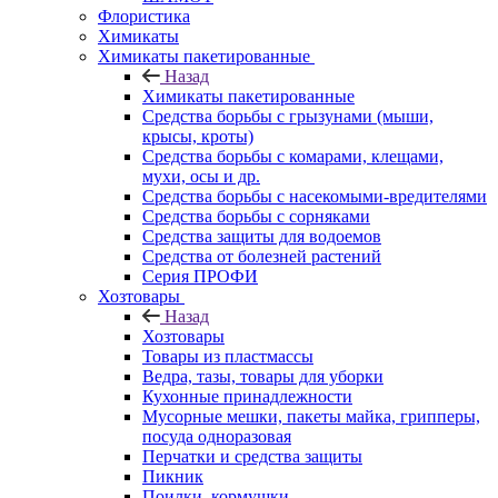
Флористика
Химикаты
Химикаты пакетированные
Назад
Химикаты пакетированные
Средства борьбы с грызунами (мыши,
крысы, кроты)
Средства борьбы с комарами, клещами,
мухи, осы и др.
Средства борьбы с насекомыми-вредителями
Средства борьбы с сорняками
Средства защиты для водоемов
Средства от болезней растений
Серия ПРОФИ
Хозтовары
Назад
Хозтовары
Товары из пластмассы
Ведра, тазы, товары для уборки
Кухонные принадлежности
Мусорные мешки, пакеты майка, грипперы,
посуда одноразовая
Перчатки и средства защиты
Пикник
Поилки, кормушки