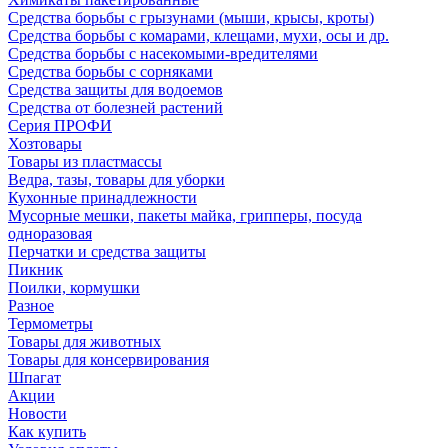
Средства борьбы с грызунами (мыши, крысы, кроты)
Средства борьбы с комарами, клещами, мухи, осы и др.
Средства борьбы с насекомыми-вредителями
Средства борьбы с сорняками
Средства защиты для водоемов
Средства от болезней растений
Серия ПРОФИ
Хозтовары
Товары из пластмассы
Ведра, тазы, товары для уборки
Кухонные принадлежности
Мусорные мешки, пакеты майка, грипперы, посуда
одноразовая
Перчатки и средства защиты
Пикник
Поилки, кормушки
Разное
Термометры
Товары для животных
Товары для консервирования
Шпагат
Акции
Новости
Как купить