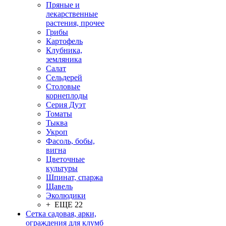
Пряные и
лекарственные
растения, прочее
Грибы
Картофель
Клубника,
земляника
Салат
Сельдерей
Столовые
корнеплоды
Серия Дуэт
Томаты
Тыква
Укроп
Фасоль, бобы,
вигна
Цветочные
культуры
Шпинат, спаржа
Щавель
Эколюдики
+ ЕЩЕ 22
Сетка садовая, арки,
ограждения для клумб