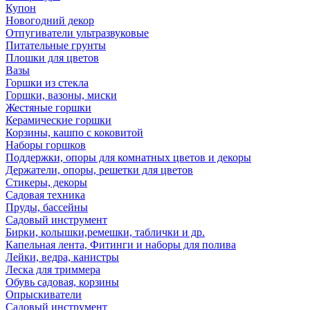
Купон
Новогодний декор
Отпугиватели ультразвуковые
Питательные грунты
Плошки для цветов
Вазы
Горшки из стекла
Горшки, вазоны, миски
Жестяные горшки
Керамические горшки
Корзины, кашпо с коковитой
Наборы горшков
Поддержки, опоры для комнатных цветов и декоры
Держатели, опоры, решетки для цветов
Стикеры, декоры
Садовая техника
Пруды, бассейны
Садовый инструмент
Бирки, колышки,ремешки, таблички и др.
Капельная лента, Фитинги и наборы для полива
Лейки, ведра, канистры
Леска для триммера
Обувь садовая, корзины
Опрыскиватели
Садовый инструмент