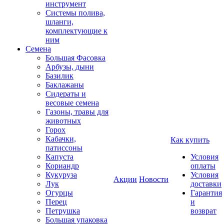
инструмент
Системы полива,
шланги,
комплектующие к
ним
Семена
Большая Фасовка
Арбузы, дыни
Базилик
Баклажаны
Сидераты и
весовые семена
Газоны, травы для
животных
Горох
Кабачки,
Как купить
патиссоны
Капуста
Условия
Кориандр
оплаты
Кукуруза
Условия
Акции
Новости
Лук
доставки
Огурцы
Гарантия
Перец
и
Петрушка
возврат
Большая упаковка