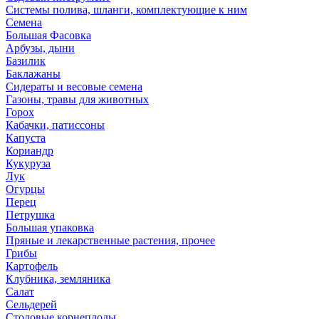
Системы полива, шланги, комплектующие к ним
Семена
Большая Фасовка
Арбузы, дыни
Базилик
Баклажаны
Сидераты и весовые семена
Газоны, травы для животных
Горох
Кабачки, патиссоны
Капуста
Кориандр
Кукуруза
Лук
Огурцы
Перец
Петрушка
Большая упаковка
Пряные и лекарственные растения, прочее
Грибы
Картофель
Клубника, земляника
Салат
Сельдерей
Столовые корнеплоды