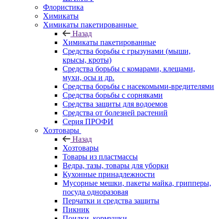
Флористика
Химикаты
Химикаты пакетированные
Назад
Химикаты пакетированные
Средства борьбы с грызунами (мыши,
крысы, кроты)
Средства борьбы с комарами, клещами,
мухи, осы и др.
Средства борьбы с насекомыми-вредителями
Средства борьбы с сорняками
Средства защиты для водоемов
Средства от болезней растений
Серия ПРОФИ
Хозтовары
Назад
Хозтовары
Товары из пластмассы
Ведра, тазы, товары для уборки
Кухонные принадлежности
Мусорные мешки, пакеты майка, грипперы,
посуда одноразовая
Перчатки и средства защиты
Пикник
Поилки, кормушки