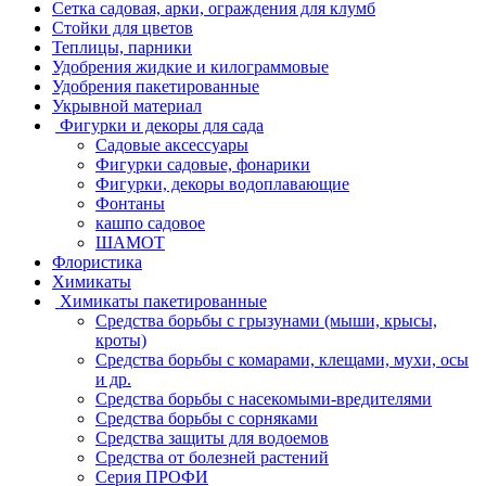
Сетка садовая, арки, ограждения для клумб
Стойки для цветов
Теплицы, парники
Удобрения жидкие и килограммовые
Удобрения пакетированные
Укрывной материал
Фигурки и декоры для сада
Садовые аксессуары
Фигурки садовые, фонарики
Фигурки, декоры водоплавающие
Фонтаны
кашпо садовое
ШАМОТ
Флористика
Химикаты
Химикаты пакетированные
Средства борьбы с грызунами (мыши, крысы,
кроты)
Средства борьбы с комарами, клещами, мухи, осы
и др.
Средства борьбы с насекомыми-вредителями
Средства борьбы с сорняками
Средства защиты для водоемов
Средства от болезней растений
Серия ПРОФИ