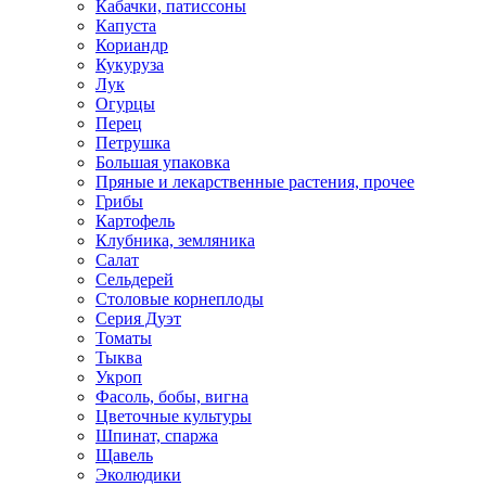
Кабачки, патиссоны
Капуста
Кориандр
Кукуруза
Лук
Огурцы
Перец
Петрушка
Большая упаковка
Пряные и лекарственные растения, прочее
Грибы
Картофель
Клубника, земляника
Салат
Сельдерей
Столовые корнеплоды
Серия Дуэт
Томаты
Тыква
Укроп
Фасоль, бобы, вигна
Цветочные культуры
Шпинат, спаржа
Щавель
Эколюдики