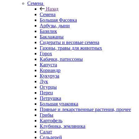
Семена
Назад
Семена
Большая Фасовка
Арбузы, дыни
Базилик
Баклажаны
Сидераты и весовые семена
Газоны, травы для животных
Горох
Кабачки, патиссоны
Капуста
Кориандр
Кукуруза
Лук
Огурцы
Перец
Петрушка
Большая упаковка
Пряные и лекарственные растения, прочее
Грибы
Картофель
Клубника, земляника
Салат
Сельдерей