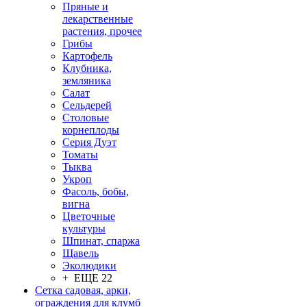
Пряные и
лекарственные
растения, прочее
Грибы
Картофель
Клубника,
земляника
Салат
Сельдерей
Столовые
корнеплоды
Серия Дуэт
Томаты
Тыква
Укроп
Фасоль, бобы,
вигна
Цветочные
культуры
Шпинат, спаржа
Щавель
Эколюдики
+ ЕЩЕ 22
Сетка садовая, арки,
ограждения для клумб