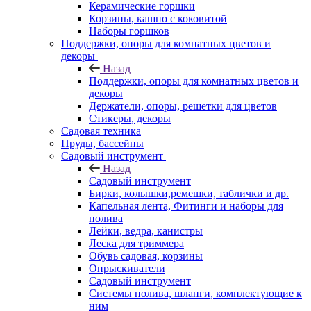
Керамические горшки
Корзины, кашпо с коковитой
Наборы горшков
Поддержки, опоры для комнатных цветов и
декоры
Назад
Поддержки, опоры для комнатных цветов и
декоры
Держатели, опоры, решетки для цветов
Стикеры, декоры
Садовая техника
Пруды, бассейны
Садовый инструмент
Назад
Садовый инструмент
Бирки, колышки,ремешки, таблички и др.
Капельная лента, Фитинги и наборы для
полива
Лейки, ведра, канистры
Леска для триммера
Обувь садовая, корзины
Опрыскиватели
Садовый инструмент
Системы полива, шланги, комплектующие к
ним