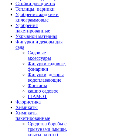
Стойки для цветов
Теплицы, парники
Удобрения жидкие и
килограммовые
Удобрения
пакетированные
Укрывной материал
Фигурки и декоры для
сада
Садовые
аксессуары
Фигурки садовые,
фонарики
Фигурки, декоры
водоплавающие
Фонтаны
кашпо садовое
ШАМОТ
Флористика
Химикаты
Химикаты
пакетированные
Средства борьбы с
грызунами (мыши,
крысы, кроты)