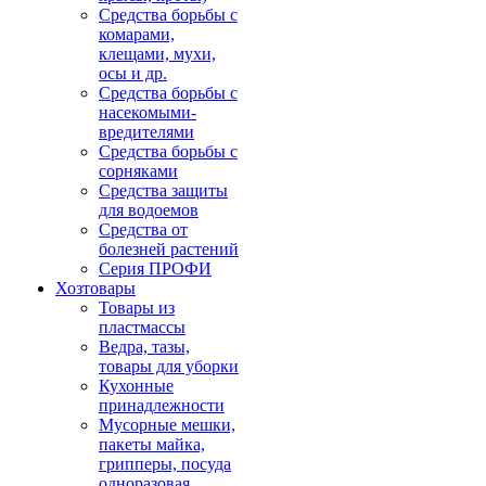
Средства борьбы с
комарами,
клещами, мухи,
осы и др.
Средства борьбы с
насекомыми-
вредителями
Средства борьбы с
сорняками
Средства защиты
для водоемов
Средства от
болезней растений
Серия ПРОФИ
Хозтовары
Товары из
пластмассы
Ведра, тазы,
товары для уборки
Кухонные
принадлежности
Мусорные мешки,
пакеты майка,
грипперы, посуда
одноразовая