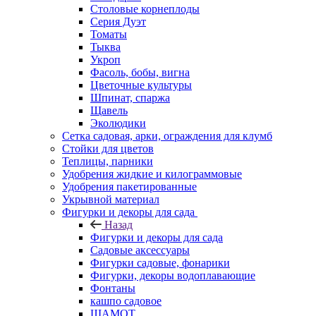
Столовые корнеплоды
Серия Дуэт
Томаты
Тыква
Укроп
Фасоль, бобы, вигна
Цветочные культуры
Шпинат, спаржа
Щавель
Эколюдики
Сетка садовая, арки, ограждения для клумб
Стойки для цветов
Теплицы, парники
Удобрения жидкие и килограммовые
Удобрения пакетированные
Укрывной материал
Фигурки и декоры для сада
Назад
Фигурки и декоры для сада
Садовые аксессуары
Фигурки садовые, фонарики
Фигурки, декоры водоплавающие
Фонтаны
кашпо садовое
ШАМОТ