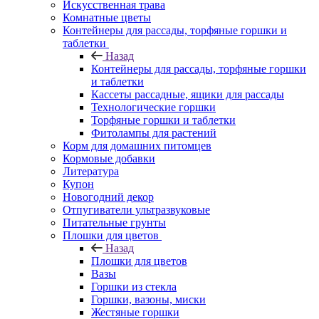
Искусственная трава
Комнатные цветы
Контейнеры для рассады, торфяные горшки и
таблетки
Назад
Контейнеры для рассады, торфяные горшки
и таблетки
Кассеты рассадные, ящики для рассады
Технологические горшки
Торфяные горшки и таблетки
Фитолампы для растений
Корм для домашних питомцев
Кормовые добавки
Литература
Купон
Новогодний декор
Отпугиватели ультразвуковые
Питательные грунты
Плошки для цветов
Назад
Плошки для цветов
Вазы
Горшки из стекла
Горшки, вазоны, миски
Жестяные горшки