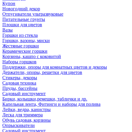
Купон
Новогодний декор
Отпугиватели ультразвуковые
Питательные грунты
Плошки для цветов
Вазы
Горшки из стекла
Горшки, вазоны, миски
Жестяные горшки
Керамические горшки
Корзины, кашпо с коковитой
Наборы горшков
Поддержки, опоры для комнатных цветов и декоры
Держатели, опоры, решетки для цветов
Стикеры, декоры
Садовая техника
Пруды, бассейны
Садовый инструмент
Бирки, колышки,ремешки, таблички и др.
Капельная лента, Фитинги и наборы для полива
Лейки, ведра, канистры
Леска для триммера
Обувь садовая, корзины
Опрыскиватели
Садовый инструмент