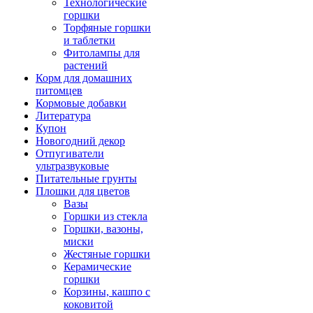
Технологические
горшки
Торфяные горшки
и таблетки
Фитолампы для
растений
Корм для домашних
питомцев
Кормовые добавки
Литература
Купон
Новогодний декор
Отпугиватели
ультразвуковые
Питательные грунты
Плошки для цветов
Вазы
Горшки из стекла
Горшки, вазоны,
миски
Жестяные горшки
Керамические
горшки
Корзины, кашпо с
коковитой