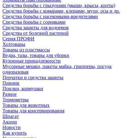
Средства борьбы с грызунами (мыши, крысы, кроты)
Средства борьбы с комарами, клещами, мухи, осы и др.
Средства борьбы с насекомыми-вредителями
Средства борьбы с сорняками
Средства защиты для водоемов
Средства от болезней растений
Серия ПРОФИ
Хозтовары
Товары из пластмассы
Ведра, тазы, товары для уборки
Кухонные принадлежности
Мусорные мешки, пакеты майка, грипперы, посуда
одноразовая
Перчатки и средства защиты
Пикник
Поилки, кормушки
Разное
Термометры
Товары для животных
Товары для консервирования
Шпагат
Акции
Новости
Как купить