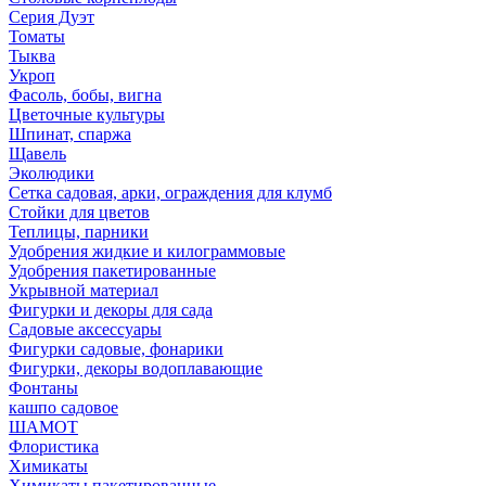
Серия Дуэт
Томаты
Тыква
Укроп
Фасоль, бобы, вигна
Цветочные культуры
Шпинат, спаржа
Щавель
Эколюдики
Сетка садовая, арки, ограждения для клумб
Стойки для цветов
Теплицы, парники
Удобрения жидкие и килограммовые
Удобрения пакетированные
Укрывной материал
Фигурки и декоры для сада
Садовые аксессуары
Фигурки садовые, фонарики
Фигурки, декоры водоплавающие
Фонтаны
кашпо садовое
ШАМОТ
Флористика
Химикаты
Химикаты пакетированные