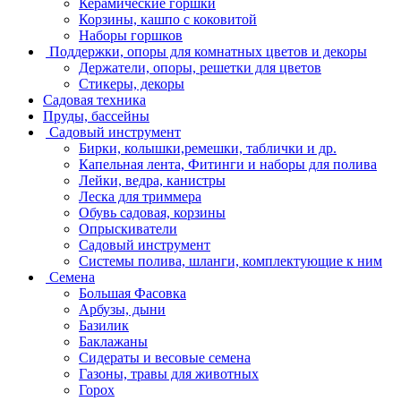
Керамические горшки
Корзины, кашпо с коковитой
Наборы горшков
Поддержки, опоры для комнатных цветов и декоры
Держатели, опоры, решетки для цветов
Стикеры, декоры
Садовая техника
Пруды, бассейны
Садовый инструмент
Бирки, колышки,ремешки, таблички и др.
Капельная лента, Фитинги и наборы для полива
Лейки, ведра, канистры
Леска для триммера
Обувь садовая, корзины
Опрыскиватели
Садовый инструмент
Системы полива, шланги, комплектующие к ним
Семена
Большая Фасовка
Арбузы, дыни
Базилик
Баклажаны
Сидераты и весовые семена
Газоны, травы для животных
Горох