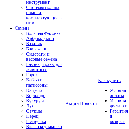
инструмент
Системы полива,
шланги,
комплектующие к
ним
Семена
Большая Фасовка
Арбузы, дыни
Базилик
Баклажаны
Сидераты и
весовые семена
Газоны, травы для
животных
Горох
Кабачки,
Как купить
патиссоны
Капуста
Условия
Кориандр
оплаты
Кукуруза
Условия
Акции
Новости
Лук
доставки
Огурцы
Гарантия
Перец
и
Петрушка
возврат
Большая упаковка