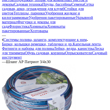
декоры
Садовая техника
Пруды, бассейны
Семена
Сетка
садовая, арки, ограждения для клумб
Стойки для
цветов
Теплицы, парники
Удобрения жидкие и
килограммовые
Удобрения пакетированные
Укрывной
материал
Фигурки и декоры для
сада
Флористика
Химикаты
Химикаты
пакетированные
Хозтовары
—
Системы полива, шланги, комплектующие к ним
Бирки, колышки,ремешки, таблички и др.
Капельная лента,
Фитинги и наборы для полива
Лейки, ведра, канистры
Леска
для триммера
Обувь садовая, корзины
Опрыскиватели
Садовый
инструмент
—
Шланг АР Патриот 3/4х30