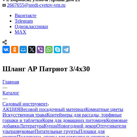
2667655@sredi-cvetov-vrn.ru
Вконтакте
Telegram
Одноклассники
MAX
Шланг АР Патриот 3/4х30
Главная
—
Каталог
—
Садовый инструмент
АКЦИЯ
Весовой посадочный материал
Комнатные цветы
Искусственная трава
Контейнеры для рассады, торфяные
горшки и таблетки
Корм для домашних питомцев
Кормовые
добавки
Литература
Купон
Новогодний декор
Отпугиватели
ультразвуковые
Питательные грунты
Плошки для
цветов
Поддержки, опоры для комнатных цветов и