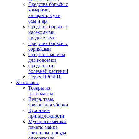
Средства борьбы с
комарами,
клещами, мухи,
осы и др.
Средства борьбы с
насекомыми-
вредителями
Средства борьбы с
сорняками
Средства защиты
для водоемов
Средства от
болезней растений
Серия ПРОФИ
Хозтовары
Товары из
пластмассы
Ведра, тазы,
товары для уборки
Кухонные
принадлежности
Мусорные мешки,
пакеты майка,
грипперы, посуда
одноразовая