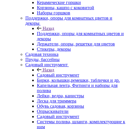
Керамические горшки
Корзины, кашпо с коковитой
Наборы горшков
Поддержки, опоры для комнатных цветов и
декоры
Назад
Поддержки, опоры для комнатных цветов и
декоры
Держатели, опоры, решетки для цветов
Стикеры, декоры
Садовая техника
Пруды, бассейны
Садовый инструмент
Назад
Садовый инструмент
Бирки, колышки,ремешки, таблички и др.
Капельная лента, Фитинги и наборы для
полива
Лейки, ведра, канистры
Леска для триммера
Обувь садовая, корзины
Опрыскиватели
Садовый инструмент
Системы полива, шланги, комплектующие к
ним