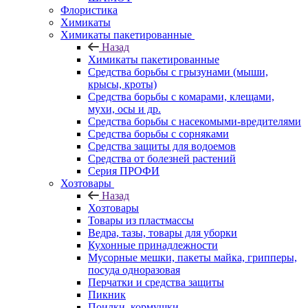
Флористика
Химикаты
Химикаты пакетированные
Назад
Химикаты пакетированные
Средства борьбы с грызунами (мыши,
крысы, кроты)
Средства борьбы с комарами, клещами,
мухи, осы и др.
Средства борьбы с насекомыми-вредителями
Средства борьбы с сорняками
Средства защиты для водоемов
Средства от болезней растений
Серия ПРОФИ
Хозтовары
Назад
Хозтовары
Товары из пластмассы
Ведра, тазы, товары для уборки
Кухонные принадлежности
Мусорные мешки, пакеты майка, грипперы,
посуда одноразовая
Перчатки и средства защиты
Пикник
Поилки, кормушки