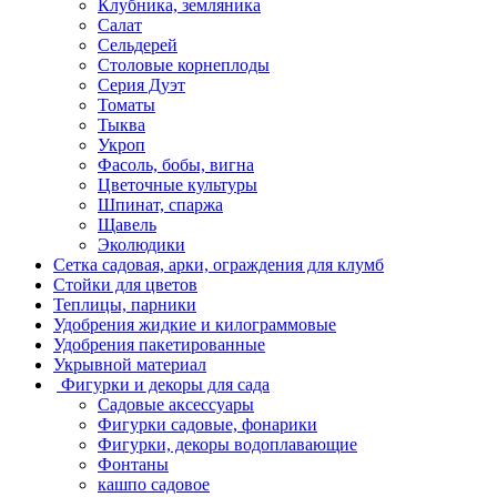
Клубника, земляника
Салат
Сельдерей
Столовые корнеплоды
Серия Дуэт
Томаты
Тыква
Укроп
Фасоль, бобы, вигна
Цветочные культуры
Шпинат, спаржа
Щавель
Эколюдики
Сетка садовая, арки, ограждения для клумб
Стойки для цветов
Теплицы, парники
Удобрения жидкие и килограммовые
Удобрения пакетированные
Укрывной материал
Фигурки и декоры для сада
Садовые аксессуары
Фигурки садовые, фонарики
Фигурки, декоры водоплавающие
Фонтаны
кашпо садовое