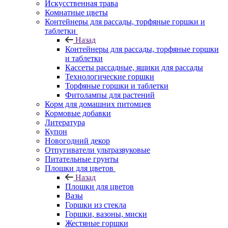
Искусственная трава
Комнатные цветы
Контейнеры для рассады, торфяные горшки и
таблетки
Назад
Контейнеры для рассады, торфяные горшки
и таблетки
Кассеты рассадные, ящики для рассады
Технологические горшки
Торфяные горшки и таблетки
Фитолампы для растений
Корм для домашних питомцев
Кормовые добавки
Литература
Купон
Новогодний декор
Отпугиватели ультразвуковые
Питательные грунты
Плошки для цветов
Назад
Плошки для цветов
Вазы
Горшки из стекла
Горшки, вазоны, миски
Жестяные горшки