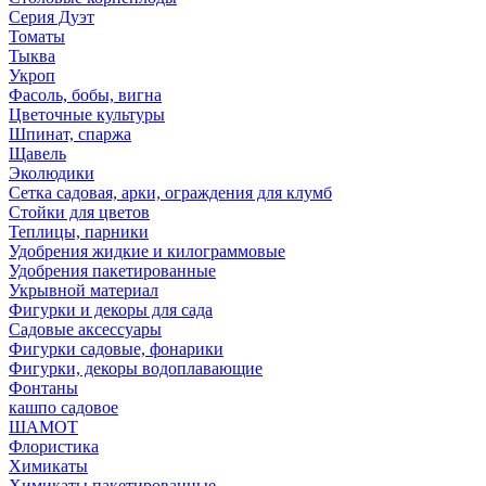
Серия Дуэт
Томаты
Тыква
Укроп
Фасоль, бобы, вигна
Цветочные культуры
Шпинат, спаржа
Щавель
Эколюдики
Сетка садовая, арки, ограждения для клумб
Стойки для цветов
Теплицы, парники
Удобрения жидкие и килограммовые
Удобрения пакетированные
Укрывной материал
Фигурки и декоры для сада
Садовые аксессуары
Фигурки садовые, фонарики
Фигурки, декоры водоплавающие
Фонтаны
кашпо садовое
ШАМОТ
Флористика
Химикаты
Химикаты пакетированные