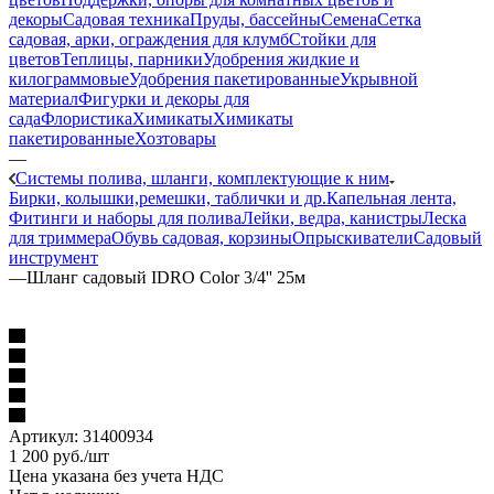
декоры
Садовая техника
Пруды, бассейны
Семена
Сетка
садовая, арки, ограждения для клумб
Стойки для
цветов
Теплицы, парники
Удобрения жидкие и
килограммовые
Удобрения пакетированные
Укрывной
материал
Фигурки и декоры для
сада
Флористика
Химикаты
Химикаты
пакетированные
Хозтовары
—
Системы полива, шланги, комплектующие к ним
Бирки, колышки,ремешки, таблички и др.
Капельная лента,
Фитинги и наборы для полива
Лейки, ведра, канистры
Леска
для триммера
Обувь садовая, корзины
Опрыскиватели
Садовый
инструмент
—
Шланг садовый IDRO Color 3/4'' 25м
Артикул:
31400934
1 200
руб.
/шт
Цена указана без учета НДС