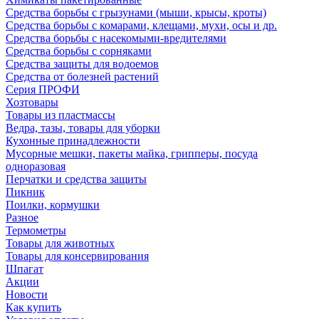
Средства борьбы с грызунами (мыши, крысы, кроты)
Средства борьбы с комарами, клещами, мухи, осы и др.
Средства борьбы с насекомыми-вредителями
Средства борьбы с сорняками
Средства защиты для водоемов
Средства от болезней растений
Серия ПРОФИ
Хозтовары
Товары из пластмассы
Ведра, тазы, товары для уборки
Кухонные принадлежности
Мусорные мешки, пакеты майка, грипперы, посуда
одноразовая
Перчатки и средства защиты
Пикник
Поилки, кормушки
Разное
Термометры
Товары для животных
Товары для консервирования
Шпагат
Акции
Новости
Как купить