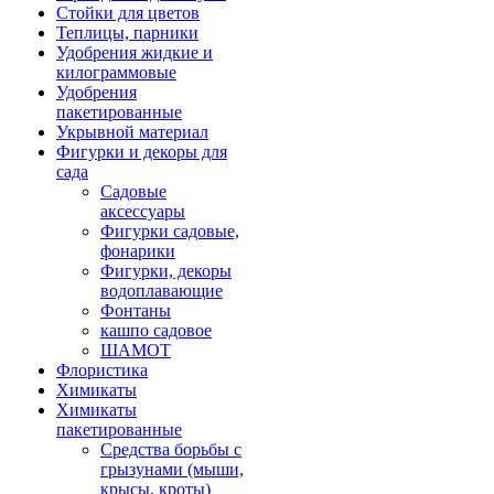
Стойки для цветов
Теплицы, парники
Удобрения жидкие и
килограммовые
Удобрения
пакетированные
Укрывной материал
Фигурки и декоры для
сада
Садовые
аксессуары
Фигурки садовые,
фонарики
Фигурки, декоры
водоплавающие
Фонтаны
кашпо садовое
ШАМОТ
Флористика
Химикаты
Химикаты
пакетированные
Средства борьбы с
грызунами (мыши,
крысы, кроты)