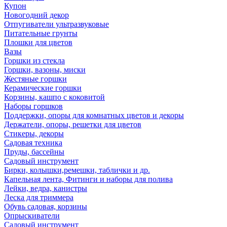
Купон
Новогодний декор
Отпугиватели ультразвуковые
Питательные грунты
Плошки для цветов
Вазы
Горшки из стекла
Горшки, вазоны, миски
Жестяные горшки
Керамические горшки
Корзины, кашпо с коковитой
Наборы горшков
Поддержки, опоры для комнатных цветов и декоры
Держатели, опоры, решетки для цветов
Стикеры, декоры
Садовая техника
Пруды, бассейны
Садовый инструмент
Бирки, колышки,ремешки, таблички и др.
Капельная лента, Фитинги и наборы для полива
Лейки, ведра, канистры
Леска для триммера
Обувь садовая, корзины
Опрыскиватели
Садовый инструмент