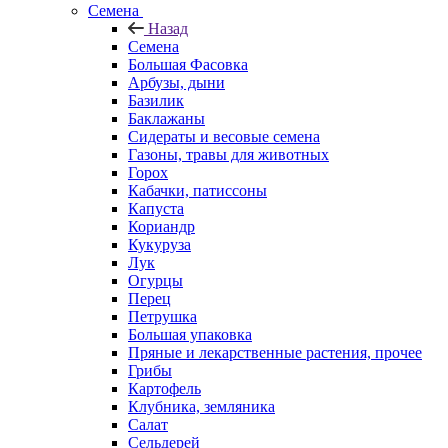
Семена
Назад
Семена
Большая Фасовка
Арбузы, дыни
Базилик
Баклажаны
Сидераты и весовые семена
Газоны, травы для животных
Горох
Кабачки, патиссоны
Капуста
Кориандр
Кукуруза
Лук
Огурцы
Перец
Петрушка
Большая упаковка
Пряные и лекарственные растения, прочее
Грибы
Картофель
Клубника, земляника
Салат
Сельдерей