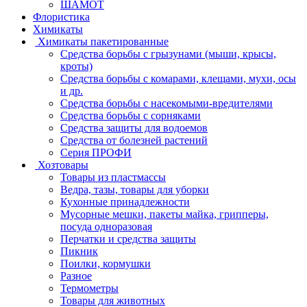
ШАМОТ
Флористика
Химикаты
Химикаты пакетированные
Средства борьбы с грызунами (мыши, крысы,
кроты)
Средства борьбы с комарами, клещами, мухи, осы
и др.
Средства борьбы с насекомыми-вредителями
Средства борьбы с сорняками
Средства защиты для водоемов
Средства от болезней растений
Серия ПРОФИ
Хозтовары
Товары из пластмассы
Ведра, тазы, товары для уборки
Кухонные принадлежности
Мусорные мешки, пакеты майка, грипперы,
посуда одноразовая
Перчатки и средства защиты
Пикник
Поилки, кормушки
Разное
Термометры
Товары для животных