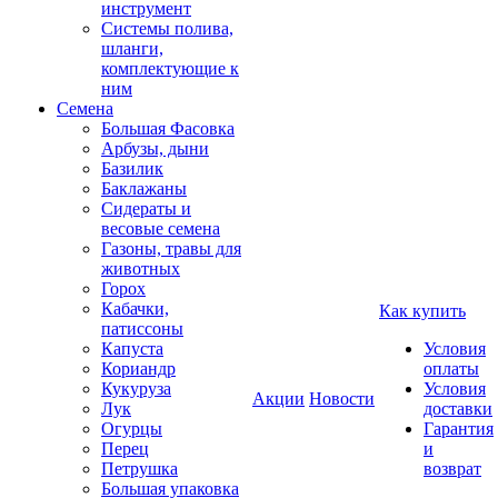
инструмент
Системы полива,
шланги,
комплектующие к
ним
Семена
Большая Фасовка
Арбузы, дыни
Базилик
Баклажаны
Сидераты и
весовые семена
Газоны, травы для
животных
Горох
Кабачки,
Как купить
патиссоны
Капуста
Условия
Кориандр
оплаты
Кукуруза
Условия
Акции
Новости
Лук
доставки
Огурцы
Гарантия
Перец
и
Петрушка
возврат
Большая упаковка