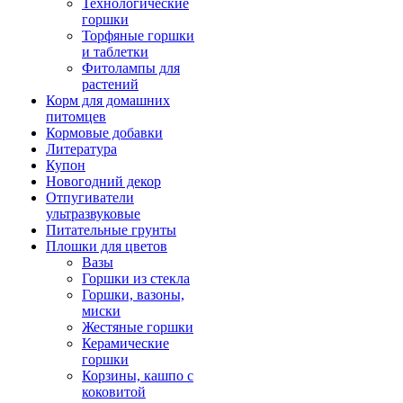
Технологические
горшки
Торфяные горшки
и таблетки
Фитолампы для
растений
Корм для домашних
питомцев
Кормовые добавки
Литература
Купон
Новогодний декор
Отпугиватели
ультразвуковые
Питательные грунты
Плошки для цветов
Вазы
Горшки из стекла
Горшки, вазоны,
миски
Жестяные горшки
Керамические
горшки
Корзины, кашпо с
коковитой