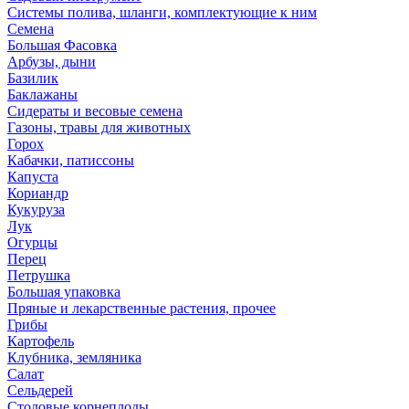
Системы полива, шланги, комплектующие к ним
Семена
Большая Фасовка
Арбузы, дыни
Базилик
Баклажаны
Сидераты и весовые семена
Газоны, травы для животных
Горох
Кабачки, патиссоны
Капуста
Кориандр
Кукуруза
Лук
Огурцы
Перец
Петрушка
Большая упаковка
Пряные и лекарственные растения, прочее
Грибы
Картофель
Клубника, земляника
Салат
Сельдерей
Столовые корнеплоды