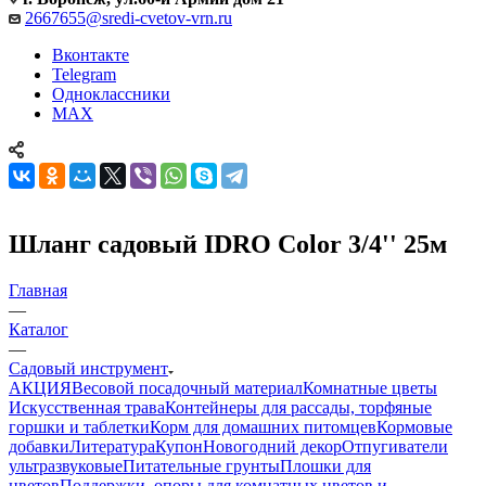
2667655@sredi-cvetov-vrn.ru
Вконтакте
Telegram
Одноклассники
MAX
Шланг садовый IDRO Color 3/4'' 25м
Главная
—
Каталог
—
Садовый инструмент
АКЦИЯ
Весовой посадочный материал
Комнатные цветы
Искусственная трава
Контейнеры для рассады, торфяные
горшки и таблетки
Корм для домашних питомцев
Кормовые
добавки
Литература
Купон
Новогодний декор
Отпугиватели
ультразвуковые
Питательные грунты
Плошки для
цветов
Поддержки, опоры для комнатных цветов и