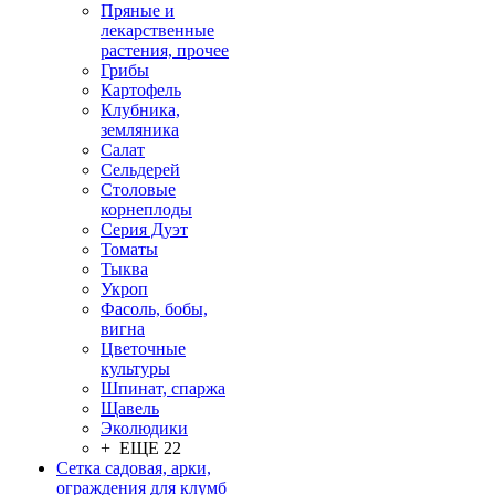
Пряные и
лекарственные
растения, прочее
Грибы
Картофель
Клубника,
земляника
Салат
Сельдерей
Столовые
корнеплоды
Серия Дуэт
Томаты
Тыква
Укроп
Фасоль, бобы,
вигна
Цветочные
культуры
Шпинат, спаржа
Щавель
Эколюдики
+ ЕЩЕ 22
Сетка садовая, арки,
ограждения для клумб