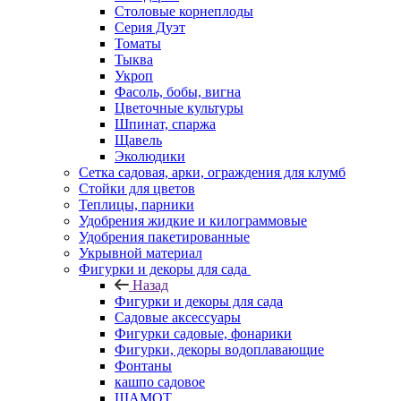
Столовые корнеплоды
Серия Дуэт
Томаты
Тыква
Укроп
Фасоль, бобы, вигна
Цветочные культуры
Шпинат, спаржа
Щавель
Эколюдики
Сетка садовая, арки, ограждения для клумб
Стойки для цветов
Теплицы, парники
Удобрения жидкие и килограммовые
Удобрения пакетированные
Укрывной материал
Фигурки и декоры для сада
Назад
Фигурки и декоры для сада
Садовые аксессуары
Фигурки садовые, фонарики
Фигурки, декоры водоплавающие
Фонтаны
кашпо садовое
ШАМОТ