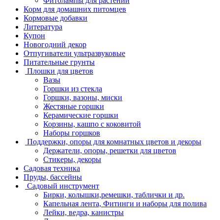
Фитолампы для растений
Корм для домашних питомцев
Кормовые добавки
Литература
Купон
Новогодний декор
Отпугиватели ультразвуковые
Питательные грунты
Плошки для цветов
Вазы
Горшки из стекла
Горшки, вазоны, миски
Жестяные горшки
Керамические горшки
Корзины, кашпо с коковитой
Наборы горшков
Поддержки, опоры для комнатных цветов и декоры
Держатели, опоры, решетки для цветов
Стикеры, декоры
Садовая техника
Пруды, бассейны
Садовый инструмент
Бирки, колышки,ремешки, таблички и др.
Капельная лента, Фитинги и наборы для полива
Лейки, ведра, канистры