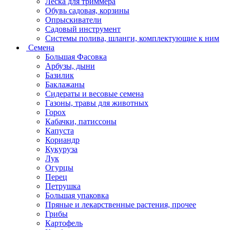
Леска для триммера
Обувь садовая, корзины
Опрыскиватели
Садовый инструмент
Системы полива, шланги, комплектующие к ним
Семена
Большая Фасовка
Арбузы, дыни
Базилик
Баклажаны
Сидераты и весовые семена
Газоны, травы для животных
Горох
Кабачки, патиссоны
Капуста
Кориандр
Кукуруза
Лук
Огурцы
Перец
Петрушка
Большая упаковка
Пряные и лекарственные растения, прочее
Грибы
Картофель