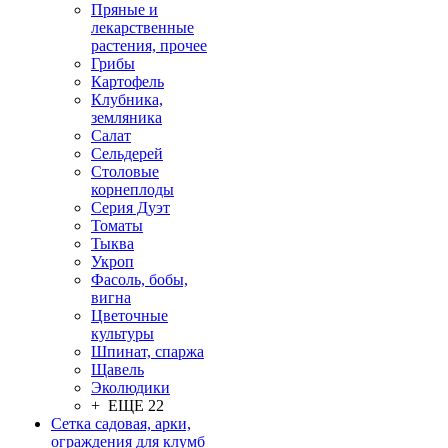
Пряные и
лекарственные
растения, прочее
Грибы
Картофель
Клубника,
земляника
Салат
Сельдерей
Столовые
корнеплоды
Серия Дуэт
Томаты
Тыква
Укроп
Фасоль, бобы,
вигна
Цветочные
культуры
Шпинат, спаржа
Щавель
Эколюдики
+ ЕЩЕ 22
Сетка садовая, арки,
ограждения для клумб