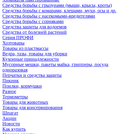
Средства борьбы с грызунами (мыши, крысы, кроты)
Средства борьбы с комарами, клещами, мухи, осы и др.
Средства борьбы с насекомыми-вредителями
Средства борьбы с сорняками
Средства защиты для водоемов
Средства от болезней растений
Серия ПРОФИ
Хозтовары
Товары из пластмассы
Ведра, тазы, товары для уборки
Кухонные принадлежности
Мусорные мешки, пакеты майка, грипперы, посуда
одноразовая
Перчатки и средства защиты
Пикник
Поилки, кормушки
Разное
Термометры
Товары для животных
Товары для консервирования
Шпагат
Акции
Новости
Как купить