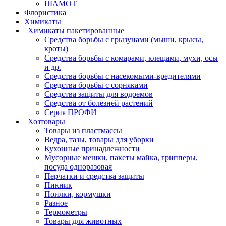
ШАМОТ
Флористика
Химикаты
Химикаты пакетированные
Средства борьбы с грызунами (мыши, крысы,
кроты)
Средства борьбы с комарами, клещами, мухи, осы
и др.
Средства борьбы с насекомыми-вредителями
Средства борьбы с сорняками
Средства защиты для водоемов
Средства от болезней растений
Серия ПРОФИ
Хозтовары
Товары из пластмассы
Ведра, тазы, товары для уборки
Кухонные принадлежности
Мусорные мешки, пакеты майка, грипперы,
посуда одноразовая
Перчатки и средства защиты
Пикник
Поилки, кормушки
Разное
Термометры
Товары для животных