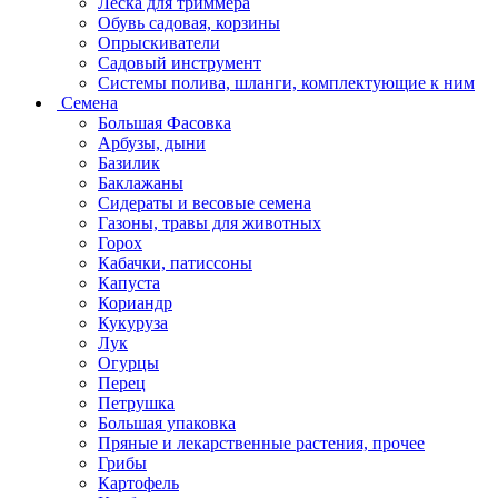
Леска для триммера
Обувь садовая, корзины
Опрыскиватели
Садовый инструмент
Системы полива, шланги, комплектующие к ним
Семена
Большая Фасовка
Арбузы, дыни
Базилик
Баклажаны
Сидераты и весовые семена
Газоны, травы для животных
Горох
Кабачки, патиссоны
Капуста
Кориандр
Кукуруза
Лук
Огурцы
Перец
Петрушка
Большая упаковка
Пряные и лекарственные растения, прочее
Грибы
Картофель