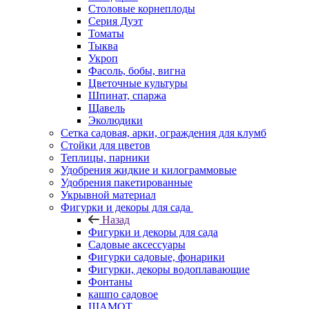
Столовые корнеплоды
Серия Дуэт
Томаты
Тыква
Укроп
Фасоль, бобы, вигна
Цветочные культуры
Шпинат, спаржа
Щавель
Эколюдики
Сетка садовая, арки, ограждения для клумб
Стойки для цветов
Теплицы, парники
Удобрения жидкие и килограммовые
Удобрения пакетированные
Укрывной материал
Фигурки и декоры для сада
Назад
Фигурки и декоры для сада
Садовые аксессуары
Фигурки садовые, фонарики
Фигурки, декоры водоплавающие
Фонтаны
кашпо садовое
ШАМОТ