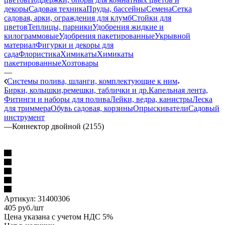
декоры
Садовая техника
Пруды, бассейны
Семена
Сетка
садовая, арки, ограждения для клумб
Стойки для
цветов
Теплицы, парники
Удобрения жидкие и
килограммовые
Удобрения пакетированные
Укрывной
материал
Фигурки и декоры для
сада
Флористика
Химикаты
Химикаты
пакетированные
Хозтовары
—
Системы полива, шланги, комплектующие к ним
Бирки, колышки,ремешки, таблички и др.
Капельная лента,
Фитинги и наборы для полива
Лейки, ведра, канистры
Леска
для триммера
Обувь садовая, корзины
Опрыскиватели
Садовый
инструмент
—
Коннектор двойной (2155)
Артикул:
31400306
405
руб.
/шт
Цена указана с учетом НДС 5%