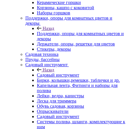
Керамические горшки
Корзины, кашпо с коковитой
Наборы горшков
Поддержки, опоры для комнатных цветов и
декоры
Назад
Поддержки, опоры для комнатных цветов и
декоры
Держатели, опоры, решетки для цветов
Стикеры, декоры
Садовая техника
Пруды, бассейны
Садовый инструмент
Назад
Садовый инструмент
Бирки, колышки,ремешки, таблички и др.
Капельная лента, Фитинги и наборы для
полива
Лейки, ведра, канистры
Леска для триммера
Обувь садовая, корзины
Опрыскиватели
Садовый инструмент
Системы полива, шланги, комплектующие к
ним