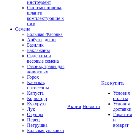
инструмент
Системы полива,
шланги,
комплектующие к
ним
Семена
Большая Фасовка
Арбузы, дыни
Базилик
Баклажаны
Сидераты и
весовые семена
Газоны, травы для
животных
Горох
Кабачки,
Как купить
патиссоны
Капуста
Условия
Кориандр
оплаты
Кукуруза
Условия
Акции
Новости
Лук
доставки
Огурцы
Гарантия
Перец
и
Петрушка
возврат
Большая упаковка