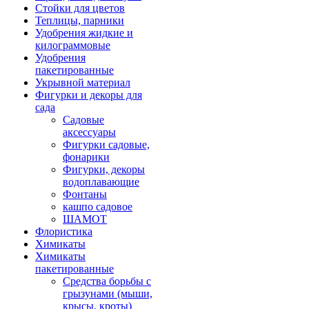
Стойки для цветов
Теплицы, парники
Удобрения жидкие и
килограммовые
Удобрения
пакетированные
Укрывной материал
Фигурки и декоры для
сада
Садовые
аксессуары
Фигурки садовые,
фонарики
Фигурки, декоры
водоплавающие
Фонтаны
кашпо садовое
ШАМОТ
Флористика
Химикаты
Химикаты
пакетированные
Средства борьбы с
грызунами (мыши,
крысы, кроты)