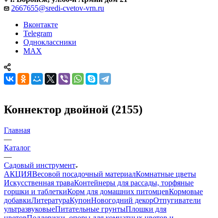
2667655@sredi-cvetov-vrn.ru
Вконтакте
Telegram
Одноклассники
MAX
Коннектор двойной (2155)
Главная
—
Каталог
—
Садовый инструмент
АКЦИЯ
Весовой посадочный материал
Комнатные цветы
Искусственная трава
Контейнеры для рассады, торфяные
горшки и таблетки
Корм для домашних питомцев
Кормовые
добавки
Литература
Купон
Новогодний декор
Отпугиватели
ультразвуковые
Питательные грунты
Плошки для
цветов
Поддержки, опоры для комнатных цветов и