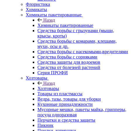
Флористика
Химикаты
Химикаты пакетированные
Назад
Химикаты пакетированные
Средства борьбы с грызунами (мыши,
крысы, кроты)
Средства борьбы с комарами, клещами,
мухи, осы и др.
Средства борьбы с насекомыми-вредителями
Средства борьбы с сорняками
Средства защиты для водоемов
Средства от болезней растений
Серия ПРОФИ
Хозтовары
Назад
Хозтовары
Товары из пластмассы
Ведра, тазы, товары для уборки
Кухонные принадлежности
Мусорные мешки, пакеты майка, грипперы,
посуда одноразовая
Перчатки и средства защиты
Пикник
Поилки, кормушки