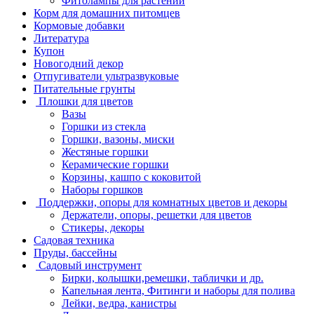
Фитолампы для растений
Корм для домашних питомцев
Кормовые добавки
Литература
Купон
Новогодний декор
Отпугиватели ультразвуковые
Питательные грунты
Плошки для цветов
Вазы
Горшки из стекла
Горшки, вазоны, миски
Жестяные горшки
Керамические горшки
Корзины, кашпо с коковитой
Наборы горшков
Поддержки, опоры для комнатных цветов и декоры
Держатели, опоры, решетки для цветов
Стикеры, декоры
Садовая техника
Пруды, бассейны
Садовый инструмент
Бирки, колышки,ремешки, таблички и др.
Капельная лента, Фитинги и наборы для полива
Лейки, ведра, канистры