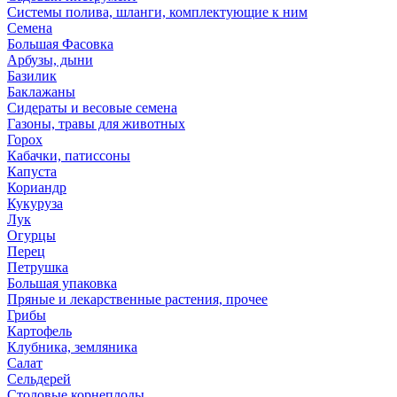
Системы полива, шланги, комплектующие к ним
Семена
Большая Фасовка
Арбузы, дыни
Базилик
Баклажаны
Сидераты и весовые семена
Газоны, травы для животных
Горох
Кабачки, патиссоны
Капуста
Кориандр
Кукуруза
Лук
Огурцы
Перец
Петрушка
Большая упаковка
Пряные и лекарственные растения, прочее
Грибы
Картофель
Клубника, земляника
Салат
Сельдерей
Столовые корнеплоды