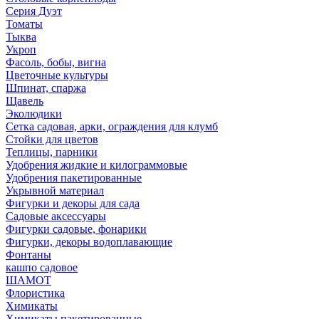
Серия Дуэт
Томаты
Тыква
Укроп
Фасоль, бобы, вигна
Цветочные культуры
Шпинат, спаржа
Щавель
Эколюдики
Сетка садовая, арки, ограждения для клумб
Стойки для цветов
Теплицы, парники
Удобрения жидкие и килограммовые
Удобрения пакетированные
Укрывной материал
Фигурки и декоры для сада
Садовые аксессуары
Фигурки садовые, фонарики
Фигурки, декоры водоплавающие
Фонтаны
кашпо садовое
ШАМОТ
Флористика
Химикаты
Химикаты пакетированные