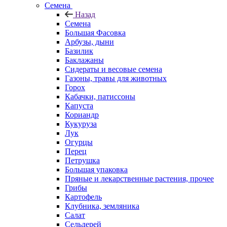
Семена
Назад
Семена
Большая Фасовка
Арбузы, дыни
Базилик
Баклажаны
Сидераты и весовые семена
Газоны, травы для животных
Горох
Кабачки, патиссоны
Капуста
Кориандр
Кукуруза
Лук
Огурцы
Перец
Петрушка
Большая упаковка
Пряные и лекарственные растения, прочее
Грибы
Картофель
Клубника, земляника
Салат
Сельдерей