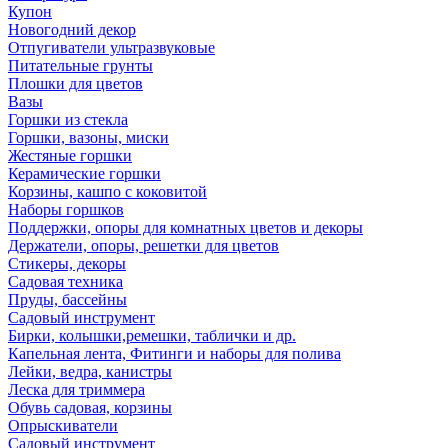
Купон
Новогодний декор
Отпугиватели ультразвуковые
Питательные грунты
Плошки для цветов
Вазы
Горшки из стекла
Горшки, вазоны, миски
Жестяные горшки
Керамические горшки
Корзины, кашпо с коковитой
Наборы горшков
Поддержки, опоры для комнатных цветов и декоры
Держатели, опоры, решетки для цветов
Стикеры, декоры
Садовая техника
Пруды, бассейны
Садовый инструмент
Бирки, колышки,ремешки, таблички и др.
Капельная лента, Фитинги и наборы для полива
Лейки, ведра, канистры
Леска для триммера
Обувь садовая, корзины
Опрыскиватели
Садовый инструмент