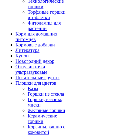
Технологические
горшки
Торфяные горшки
и таблетки
Фитолампы для
растений
Корм для домашних
питомцев
Кормовые добавки
Литература
Купон
Новогодний декор
Отпугиватели
ультразвуковые
Питательные грунты
Плошки для цветов
Вазы
Горшки из стекла
Горшки, вазоны,
миски
Жестяные горшки
Керамические
горшки
Корзины, кашпо с
коковитой