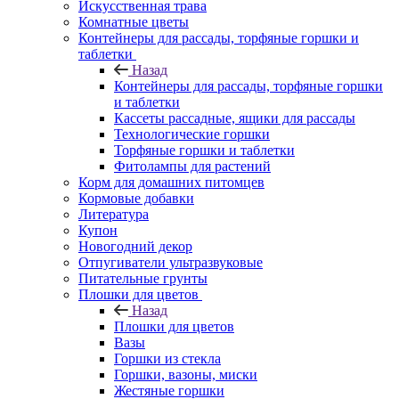
Искусственная трава
Комнатные цветы
Контейнеры для рассады, торфяные горшки и
таблетки
Назад
Контейнеры для рассады, торфяные горшки
и таблетки
Кассеты рассадные, ящики для рассады
Технологические горшки
Торфяные горшки и таблетки
Фитолампы для растений
Корм для домашних питомцев
Кормовые добавки
Литература
Купон
Новогодний декор
Отпугиватели ультразвуковые
Питательные грунты
Плошки для цветов
Назад
Плошки для цветов
Вазы
Горшки из стекла
Горшки, вазоны, миски
Жестяные горшки