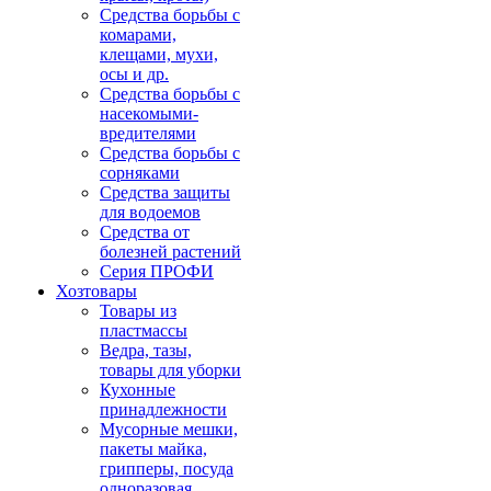
Средства борьбы с
комарами,
клещами, мухи,
осы и др.
Средства борьбы с
насекомыми-
вредителями
Средства борьбы с
сорняками
Средства защиты
для водоемов
Средства от
болезней растений
Серия ПРОФИ
Хозтовары
Товары из
пластмассы
Ведра, тазы,
товары для уборки
Кухонные
принадлежности
Мусорные мешки,
пакеты майка,
грипперы, посуда
одноразовая