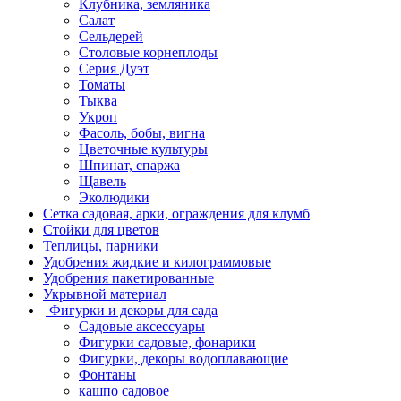
Клубника, земляника
Салат
Сельдерей
Столовые корнеплоды
Серия Дуэт
Томаты
Тыква
Укроп
Фасоль, бобы, вигна
Цветочные культуры
Шпинат, спаржа
Щавель
Эколюдики
Сетка садовая, арки, ограждения для клумб
Стойки для цветов
Теплицы, парники
Удобрения жидкие и килограммовые
Удобрения пакетированные
Укрывной материал
Фигурки и декоры для сада
Садовые аксессуары
Фигурки садовые, фонарики
Фигурки, декоры водоплавающие
Фонтаны
кашпо садовое