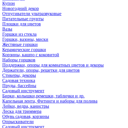
Купон
Новогодний декор
Отпугиватели ультразвуковые
Питательные грунты
Плошки для цветов
Вазы
Горшки из стекла
Горшки, вазоны, миски
Жестяные горшки
Керамические горшки
Корзины, кашпо с коковитой
Наборы горшков
Поддержки, опоры для комнатных цветов и декоры
Держатели, опоры, решетки для цветов
Стикеры, декоры
Садовая техника
Пруды, бассейны
Садовый инструмент
Бирки, колышки,ремешки, таблички и др.
Капельная лента, Фитинги и наборы для полива
Лейки, ведра, канистры
Леска для триммера
Обувь садовая, корзины
Опрыскиватели
Садовый инструмент