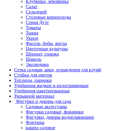
Клубника, земляника
Салат
Сельдерей
Столовые корнеплоды
Серия Дуэт
Томаты
Тыква
Укроп
Фасоль, бобы, вигна
Цветочные культуры
Шпинат, спаржа
Щавель
Эколюдики
Сетка садовая, арки, ограждения для клумб
Стойки для цветов
Теплицы, парники
Удобрения жидкие и килограммовые
Удобрения пакетированные
Укрывной материал
Фигурки и декоры для сада
Садовые аксессуары
Фигурки садовые, фонарики
Фигурки, декоры водоплавающие
Фонтаны
кашпо садовое