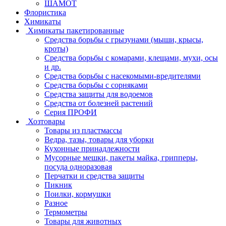
ШАМОТ
Флористика
Химикаты
Химикаты пакетированные
Средства борьбы с грызунами (мыши, крысы,
кроты)
Средства борьбы с комарами, клещами, мухи, осы
и др.
Средства борьбы с насекомыми-вредителями
Средства борьбы с сорняками
Средства защиты для водоемов
Средства от болезней растений
Серия ПРОФИ
Хозтовары
Товары из пластмассы
Ведра, тазы, товары для уборки
Кухонные принадлежности
Мусорные мешки, пакеты майка, грипперы,
посуда одноразовая
Перчатки и средства защиты
Пикник
Поилки, кормушки
Разное
Термометры
Товары для животных