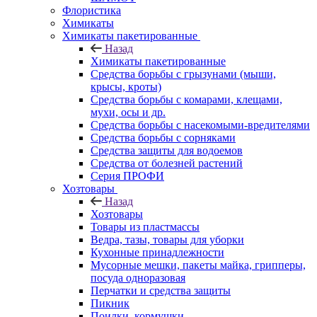
Флористика
Химикаты
Химикаты пакетированные
Назад
Химикаты пакетированные
Средства борьбы с грызунами (мыши,
крысы, кроты)
Средства борьбы с комарами, клещами,
мухи, осы и др.
Средства борьбы с насекомыми-вредителями
Средства борьбы с сорняками
Средства защиты для водоемов
Средства от болезней растений
Серия ПРОФИ
Хозтовары
Назад
Хозтовары
Товары из пластмассы
Ведра, тазы, товары для уборки
Кухонные принадлежности
Мусорные мешки, пакеты майка, грипперы,
посуда одноразовая
Перчатки и средства защиты
Пикник
Поилки, кормушки