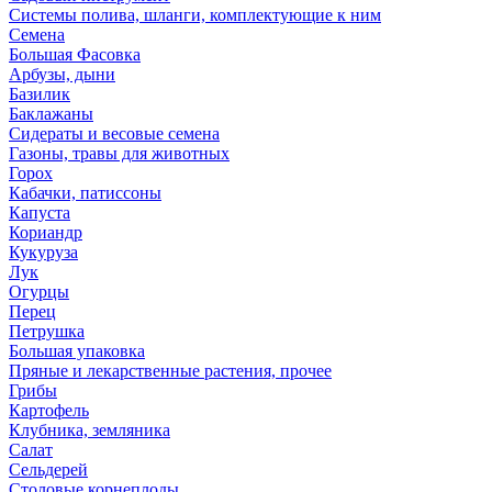
Системы полива, шланги, комплектующие к ним
Семена
Большая Фасовка
Арбузы, дыни
Базилик
Баклажаны
Сидераты и весовые семена
Газоны, травы для животных
Горох
Кабачки, патиссоны
Капуста
Кориандр
Кукуруза
Лук
Огурцы
Перец
Петрушка
Большая упаковка
Пряные и лекарственные растения, прочее
Грибы
Картофель
Клубника, земляника
Салат
Сельдерей
Столовые корнеплоды