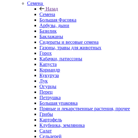
Семена
Назад
Семена
Большая Фасовка
Арбузы, дыни
Базилик
Баклажаны
Сидераты и весовые семена
Газоны, травы для животных
Горох
Кабачки, патиссоны
Капуста
Кориандр
Кукуруза
Лук
Огурцы
Перец
Петрушка
Большая упаковка
Пряные и лекарственные растения, прочее
Грибы
Картофель
Клубника, земляника
Салат
Сельдерей