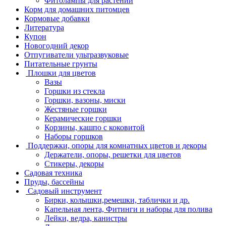
Фитолампы для растений
Корм для домашних питомцев
Кормовые добавки
Литература
Купон
Новогодний декор
Отпугиватели ультразвуковые
Питательные грунты
Плошки для цветов
Вазы
Горшки из стекла
Горшки, вазоны, миски
Жестяные горшки
Керамические горшки
Корзины, кашпо с коковитой
Наборы горшков
Поддержки, опоры для комнатных цветов и декоры
Держатели, опоры, решетки для цветов
Стикеры, декоры
Садовая техника
Пруды, бассейны
Садовый инструмент
Бирки, колышки,ремешки, таблички и др.
Капельная лента, Фитинги и наборы для полива
Лейки, ведра, канистры