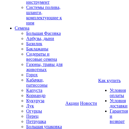
инструмент
Системы полива,
шланги,
комплектующие к
ним
Семена
Большая Фасовка
Арбузы, дыни
Базилик
Баклажаны
Сидераты и
весовые семена
Газоны, травы для
животных
Горох
Кабачки,
Как купить
патиссоны
Капуста
Условия
Кориандр
оплаты
Кукуруза
Условия
Акции
Новости
Лук
доставки
Огурцы
Гарантия
Перец
и
Петрушка
возврат
Большая упаковка