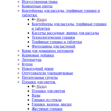
Искусственная трава
Комнатные цветы
Контейнеры для рассады, торфяные горшки и
таблетки
Назад
Контейнеры для рассады, торфяные горшки
и таблетки
Кассеты рассадные, ящики для рассады
Технологические горшки
Торфяные горшки и таблетки
Фитолампы для растений
Корм для домашних питомцев
Кормовые добавки
Литература
Купон
Новогодний декор
Отпугиватели ультразвуковые
Питательные грунты
Плошки для цветов
Назад
Плошки для цветов
Вазы
Горшки из стекла
Горшки, вазоны, миски
Жестяные горшки