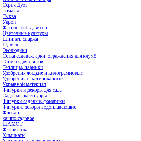
Серия Дуэт
Томаты
Тыква
Укроп
Фасоль, бобы, вигна
Цветочные культуры
Шпинат, спаржа
Щавель
Эколюдики
Сетка садовая, арки, ограждения для клумб
Стойки для цветов
Теплицы, парники
Удобрения жидкие и килограммовые
Удобрения пакетированные
Укрывной материал
Фигурки и декоры для сада
Садовые аксессуары
Фигурки садовые, фонарики
Фигурки, декоры водоплавающие
Фонтаны
кашпо садовое
ШАМОТ
Флористика
Химикаты
Химикаты пакетированные