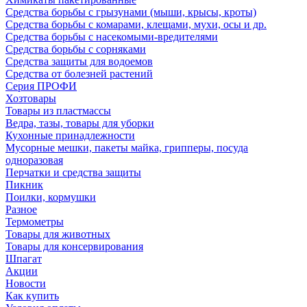
Средства борьбы с грызунами (мыши, крысы, кроты)
Средства борьбы с комарами, клещами, мухи, осы и др.
Средства борьбы с насекомыми-вредителями
Средства борьбы с сорняками
Средства защиты для водоемов
Средства от болезней растений
Серия ПРОФИ
Хозтовары
Товары из пластмассы
Ведра, тазы, товары для уборки
Кухонные принадлежности
Мусорные мешки, пакеты майка, грипперы, посуда
одноразовая
Перчатки и средства защиты
Пикник
Поилки, кормушки
Разное
Термометры
Товары для животных
Товары для консервирования
Шпагат
Акции
Новости
Как купить