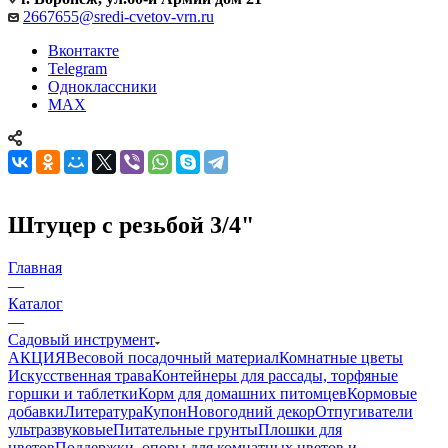
2667655@sredi-cvetov-vrn.ru
Вконтакте
Telegram
Одноклассники
MAX
Штуцер с резьбой 3/4"
Главная
—
Каталог
—
Садовый инструмент
АКЦИЯ
Весовой посадочный материал
Комнатные цветы
Искусственная трава
Контейнеры для рассады, торфяные
горшки и таблетки
Корм для домашних питомцев
Кормовые
добавки
Литература
Купон
Новогодний декор
Отпугиватели
ультразвуковые
Питательные грунты
Плошки для
цветов
Поддержки, опоры для комнатных цветов и