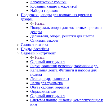
Керамические горшки
Корзины, кашпо с коковитой
Наборы горшков
Поддержки, опоры для комнатных цветов и
декоры
Назад
Поддержки, опоры для комнатных цветов и
декоры
Держатели, опоры, решетки для цветов
Стикеры, декоры
Садовая техника
Пруды, бассейны
Садовый инструмент
Назад
Садовый инструмент
Бирки, колышки,ремешки, таблички и др.
Капельная лента, Фитинги и наборы для
полива
Лейки, ведра, канистры
Леска для триммера
Обувь садовая, корзины
Опрыскиватели
Садовый инструмент
Системы полива, шланги, комплектующие к
ним