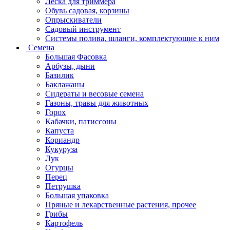
Леска для триммера
Обувь садовая, корзины
Опрыскиватели
Садовый инструмент
Системы полива, шланги, комплектующие к ним
Семена
Большая Фасовка
Арбузы, дыни
Базилик
Баклажаны
Сидераты и весовые семена
Газоны, травы для животных
Горох
Кабачки, патиссоны
Капуста
Кориандр
Кукуруза
Лук
Огурцы
Перец
Петрушка
Большая упаковка
Пряные и лекарственные растения, прочее
Грибы
Картофель