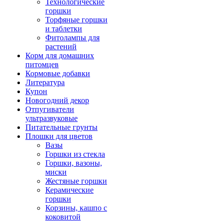
Технологические
горшки
Торфяные горшки
и таблетки
Фитолампы для
растений
Корм для домашних
питомцев
Кормовые добавки
Литература
Купон
Новогодний декор
Отпугиватели
ультразвуковые
Питательные грунты
Плошки для цветов
Вазы
Горшки из стекла
Горшки, вазоны,
миски
Жестяные горшки
Керамические
горшки
Корзины, кашпо с
коковитой