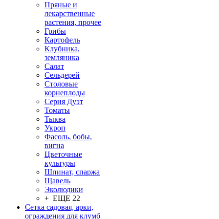
Пряные и
лекарственные
растения, прочее
Грибы
Картофель
Клубника,
земляника
Салат
Сельдерей
Столовые
корнеплоды
Серия Дуэт
Томаты
Тыква
Укроп
Фасоль, бобы,
вигна
Цветочные
культуры
Шпинат, спаржа
Щавель
Эколюдики
+ ЕЩЕ 22
Сетка садовая, арки,
ограждения для клумб