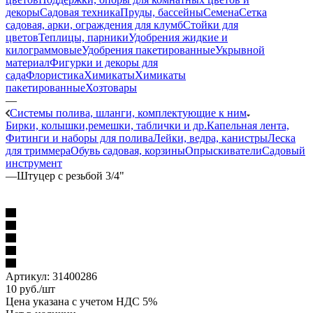
декоры
Садовая техника
Пруды, бассейны
Семена
Сетка
садовая, арки, ограждения для клумб
Стойки для
цветов
Теплицы, парники
Удобрения жидкие и
килограммовые
Удобрения пакетированные
Укрывной
материал
Фигурки и декоры для
сада
Флористика
Химикаты
Химикаты
пакетированные
Хозтовары
—
Системы полива, шланги, комплектующие к ним
Бирки, колышки,ремешки, таблички и др.
Капельная лента,
Фитинги и наборы для полива
Лейки, ведра, канистры
Леска
для триммера
Обувь садовая, корзины
Опрыскиватели
Садовый
инструмент
—
Штуцер с резьбой 3/4"
Артикул:
31400286
10
руб.
/шт
Цена указана с учетом НДС 5%