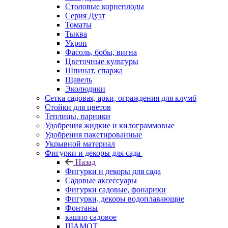
Столовые корнеплоды
Серия Дуэт
Томаты
Тыква
Укроп
Фасоль, бобы, вигна
Цветочные культуры
Шпинат, спаржа
Щавель
Эколюдики
Сетка садовая, арки, ограждения для клумб
Стойки для цветов
Теплицы, парники
Удобрения жидкие и килограммовые
Удобрения пакетированные
Укрывной материал
Фигурки и декоры для сада
Назад
Фигурки и декоры для сада
Садовые аксессуары
Фигурки садовые, фонарики
Фигурки, декоры водоплавающие
Фонтаны
кашпо садовое
ШАМОТ