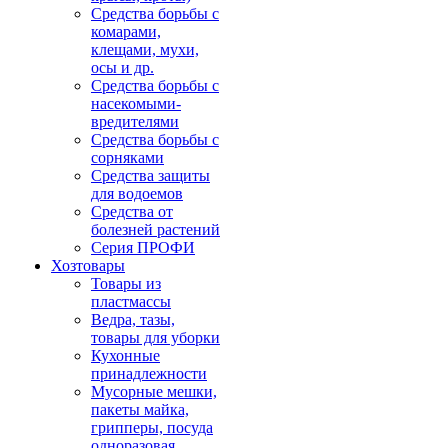
Средства борьбы с
комарами,
клещами, мухи,
осы и др.
Средства борьбы с
насекомыми-
вредителями
Средства борьбы с
сорняками
Средства защиты
для водоемов
Средства от
болезней растений
Серия ПРОФИ
Хозтовары
Товары из
пластмассы
Ведра, тазы,
товары для уборки
Кухонные
принадлежности
Мусорные мешки,
пакеты майка,
грипперы, посуда
одноразовая