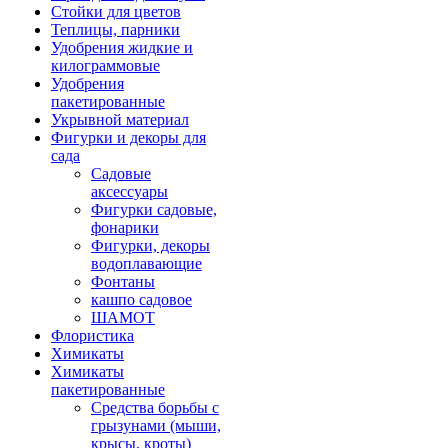
Стойки для цветов
Теплицы, парники
Удобрения жидкие и
килограммовые
Удобрения
пакетированные
Укрывной материал
Фигурки и декоры для
сада
Садовые
аксессуары
Фигурки садовые,
фонарики
Фигурки, декоры
водоплавающие
Фонтаны
кашпо садовое
ШАМОТ
Флористика
Химикаты
Химикаты
пакетированные
Средства борьбы с
грызунами (мыши,
крысы, кроты)