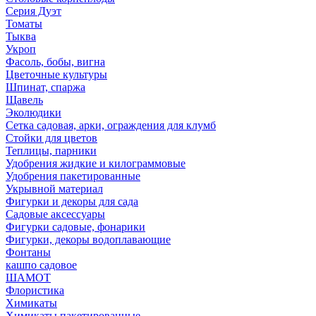
Серия Дуэт
Томаты
Тыква
Укроп
Фасоль, бобы, вигна
Цветочные культуры
Шпинат, спаржа
Щавель
Эколюдики
Сетка садовая, арки, ограждения для клумб
Стойки для цветов
Теплицы, парники
Удобрения жидкие и килограммовые
Удобрения пакетированные
Укрывной материал
Фигурки и декоры для сада
Садовые аксессуары
Фигурки садовые, фонарики
Фигурки, декоры водоплавающие
Фонтаны
кашпо садовое
ШАМОТ
Флористика
Химикаты
Химикаты пакетированные