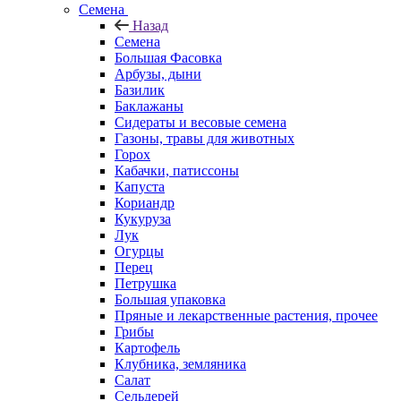
Семена
Назад
Семена
Большая Фасовка
Арбузы, дыни
Базилик
Баклажаны
Сидераты и весовые семена
Газоны, травы для животных
Горох
Кабачки, патиссоны
Капуста
Кориандр
Кукуруза
Лук
Огурцы
Перец
Петрушка
Большая упаковка
Пряные и лекарственные растения, прочее
Грибы
Картофель
Клубника, земляника
Салат
Сельдерей