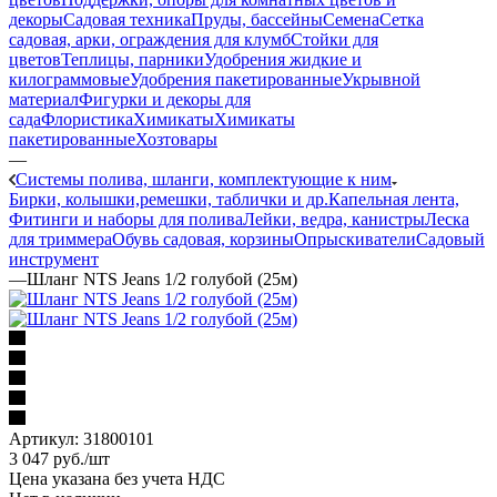
декоры
Садовая техника
Пруды, бассейны
Семена
Сетка
садовая, арки, ограждения для клумб
Стойки для
цветов
Теплицы, парники
Удобрения жидкие и
килограммовые
Удобрения пакетированные
Укрывной
материал
Фигурки и декоры для
сада
Флористика
Химикаты
Химикаты
пакетированные
Хозтовары
—
Системы полива, шланги, комплектующие к ним
Бирки, колышки,ремешки, таблички и др.
Капельная лента,
Фитинги и наборы для полива
Лейки, ведра, канистры
Леска
для триммера
Обувь садовая, корзины
Опрыскиватели
Садовый
инструмент
—
Шланг NTS Jeans 1/2 голубой (25м)
Артикул:
31800101
3 047
руб.
/шт
Цена указана без учета НДС