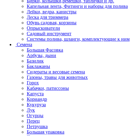
Бирки, колышки,ремешки, таблички и др.
Капельная лента, Фитинги и наборы для полива
Лейки, ведра, канистры
Леска для триммера
Обувь садовая, корзины
Опрыскиватели
Садовый инструмент
Системы полива, шланги, комплектующие к ним
Семена
Большая Фасовка
Арбузы, дыни
Базилик
Баклажаны
Сидераты и весовые семена
Газоны, травы для животных
Горох
Кабачки, патиссоны
Капуста
Кориандр
Кукуруза
Лук
Огурцы
Перец
Петрушка
Большая упаковка