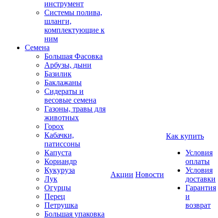
инструмент
Системы полива,
шланги,
комплектующие к
ним
Семена
Большая Фасовка
Арбузы, дыни
Базилик
Баклажаны
Сидераты и
весовые семена
Газоны, травы для
животных
Горох
Кабачки,
Как купить
патиссоны
Капуста
Условия
Кориандр
оплаты
Кукуруза
Условия
Акции
Новости
Лук
доставки
Огурцы
Гарантия
Перец
и
Петрушка
возврат
Большая упаковка