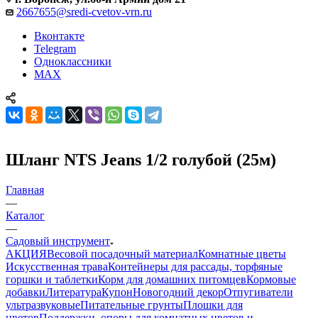
2667655@sredi-cvetov-vrn.ru
Вконтакте
Telegram
Одноклассники
MAX
Шланг NTS Jeans 1/2 голубой (25м)
Главная
—
Каталог
—
Садовый инструмент
АКЦИЯ
Весовой посадочный материал
Комнатные цветы
Искусственная трава
Контейнеры для рассады, торфяные
горшки и таблетки
Корм для домашних питомцев
Кормовые
добавки
Литература
Купон
Новогодний декор
Отпугиватели
ультразвуковые
Питательные грунты
Плошки для
цветов
Поддержки, опоры для комнатных цветов и