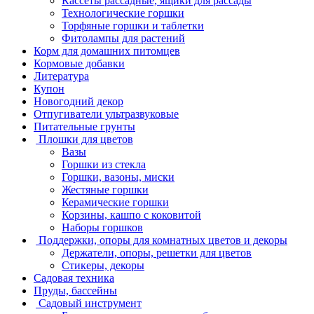
Кассеты рассадные, ящики для рассады
Технологические горшки
Торфяные горшки и таблетки
Фитолампы для растений
Корм для домашних питомцев
Кормовые добавки
Литература
Купон
Новогодний декор
Отпугиватели ультразвуковые
Питательные грунты
Плошки для цветов
Вазы
Горшки из стекла
Горшки, вазоны, миски
Жестяные горшки
Керамические горшки
Корзины, кашпо с коковитой
Наборы горшков
Поддержки, опоры для комнатных цветов и декоры
Держатели, опоры, решетки для цветов
Стикеры, декоры
Садовая техника
Пруды, бассейны
Садовый инструмент