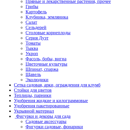
Пряные и лекарственные растения, прочее
Грибы
Картофель
Клубника, земляника
Салат
Сельдерей
Столовые корнеплоды
Серия Дуэт
Томаты
Тыква
Укроп
Фасоль, бобы, вигна
Цветочные культуры
Шпинат, спаржа
Щавель
Эколюдики
Сетка садовая, арки, ограждения для клумб
Стойки для цветов
Теплицы, парники
Удобрения жидкие и килограммовые
Удобрения пакетированные
Укрывной материал
Фигурки и декоры для сада
Садовые аксессуары
Фигурки садовые, фонарики