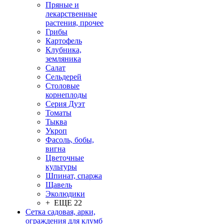
Пряные и
лекарственные
растения, прочее
Грибы
Картофель
Клубника,
земляника
Салат
Сельдерей
Столовые
корнеплоды
Серия Дуэт
Томаты
Тыква
Укроп
Фасоль, бобы,
вигна
Цветочные
культуры
Шпинат, спаржа
Щавель
Эколюдики
+ ЕЩЕ 22
Сетка садовая, арки,
ограждения для клумб