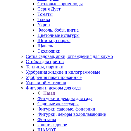
Столовые корнеплоды
Серия Дуэт
Томаты
Тыква
Укроп
Фасоль, бобы, вигна
Цветочные культуры
Шпинат, спаржа
Щавель
Эколюдики
Сетка садовая, арки, ограждения для клумб
Стойки для цветов
Теплицы, парники
Удобрения жидкие и килограммовые
Удобрения пакетированные
Укрывной материал
Фигурки и декоры для сада
Назад
Фигурки и декоры для сада
Садовые аксессуары
Фигурки садовые, фонарики
Фигурки, декоры водоплавающие
Фонтаны
кашпо садовое
ШАМОТ