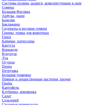
Системы полива, шланги, комплектующие к ним
Семена
Большая Фасовка
Арбузы, дыни
Базилик
Баклажаны
Сидераты и весовые семена
Газоны, травы для животных
Горох
Кабачки, патиссоны
Капуста
Кориандр
Кукуруза
Лук
Огурцы
Перец
Петрушка
Большая упаковка
Пряные и лекарственные растения, прочее
Грибы
Картофель
Клубника, земляника
Салат
Сельдерей
Столовые корнеплоды