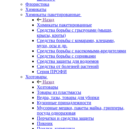
Флористика
Химикаты
Химикаты пакетированные
Назад
Химикаты пакетированные
Средства борьбы с грызунами (мыши,
крысы, кроты)
Средства борьбы с комарами, клещами,
мухи, осы и др.
Средства борьбы с насекомыми-вредителями
Средства борьбы с сорняками
Средства защиты для водоемов
Средства от болезней растений
Серия ПРОФИ
Хозтовары
Назад
Хозтовары
Товары из пластмассы
Ведра, тазы, товары для уборки
Кухонные принадлежности
Мусорные мешки, пакеты майка, грипперы,
посуда одноразовая
Перчатки и средства защиты
Пикник
Поилки, кормушки