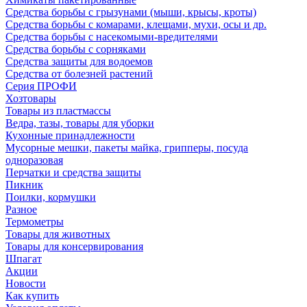
Средства борьбы с грызунами (мыши, крысы, кроты)
Средства борьбы с комарами, клещами, мухи, осы и др.
Средства борьбы с насекомыми-вредителями
Средства борьбы с сорняками
Средства защиты для водоемов
Средства от болезней растений
Серия ПРОФИ
Хозтовары
Товары из пластмассы
Ведра, тазы, товары для уборки
Кухонные принадлежности
Мусорные мешки, пакеты майка, грипперы, посуда
одноразовая
Перчатки и средства защиты
Пикник
Поилки, кормушки
Разное
Термометры
Товары для животных
Товары для консервирования
Шпагат
Акции
Новости
Как купить