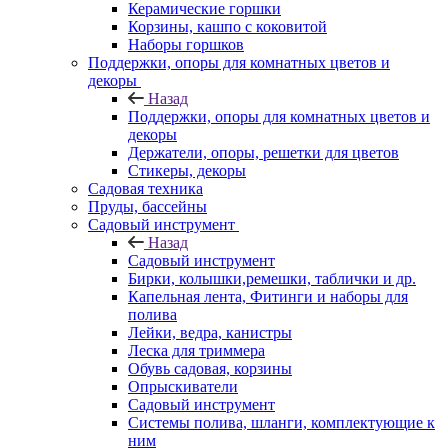
Керамические горшки
Корзины, кашпо с коковитой
Наборы горшков
Поддержки, опоры для комнатных цветов и
декоры
Назад
Поддержки, опоры для комнатных цветов и
декоры
Держатели, опоры, решетки для цветов
Стикеры, декоры
Садовая техника
Пруды, бассейны
Садовый инструмент
Назад
Садовый инструмент
Бирки, колышки,ремешки, таблички и др.
Капельная лента, Фитинги и наборы для
полива
Лейки, ведра, канистры
Леска для триммера
Обувь садовая, корзины
Опрыскиватели
Садовый инструмент
Системы полива, шланги, комплектующие к
ним