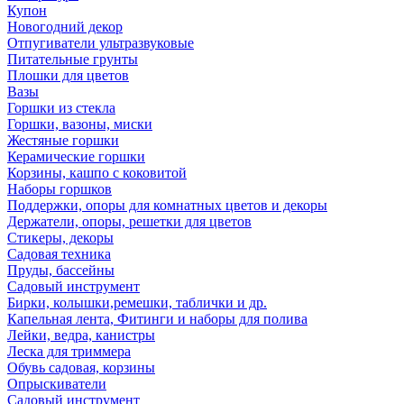
Купон
Новогодний декор
Отпугиватели ультразвуковые
Питательные грунты
Плошки для цветов
Вазы
Горшки из стекла
Горшки, вазоны, миски
Жестяные горшки
Керамические горшки
Корзины, кашпо с коковитой
Наборы горшков
Поддержки, опоры для комнатных цветов и декоры
Держатели, опоры, решетки для цветов
Стикеры, декоры
Садовая техника
Пруды, бассейны
Садовый инструмент
Бирки, колышки,ремешки, таблички и др.
Капельная лента, Фитинги и наборы для полива
Лейки, ведра, канистры
Леска для триммера
Обувь садовая, корзины
Опрыскиватели
Садовый инструмент