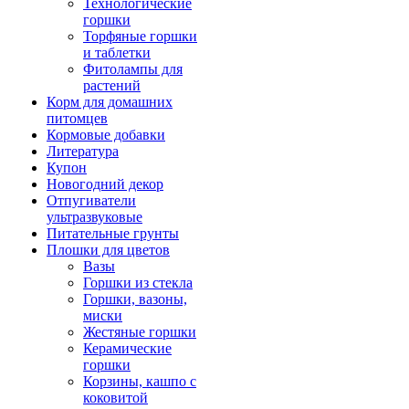
Технологические
горшки
Торфяные горшки
и таблетки
Фитолампы для
растений
Корм для домашних
питомцев
Кормовые добавки
Литература
Купон
Новогодний декор
Отпугиватели
ультразвуковые
Питательные грунты
Плошки для цветов
Вазы
Горшки из стекла
Горшки, вазоны,
миски
Жестяные горшки
Керамические
горшки
Корзины, кашпо с
коковитой