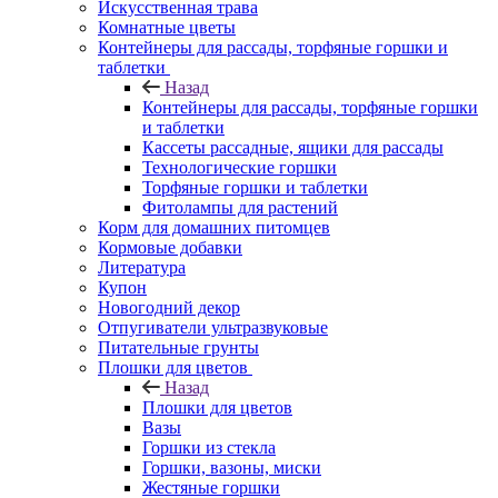
Искусственная трава
Комнатные цветы
Контейнеры для рассады, торфяные горшки и
таблетки
Назад
Контейнеры для рассады, торфяные горшки
и таблетки
Кассеты рассадные, ящики для рассады
Технологические горшки
Торфяные горшки и таблетки
Фитолампы для растений
Корм для домашних питомцев
Кормовые добавки
Литература
Купон
Новогодний декор
Отпугиватели ультразвуковые
Питательные грунты
Плошки для цветов
Назад
Плошки для цветов
Вазы
Горшки из стекла
Горшки, вазоны, миски
Жестяные горшки