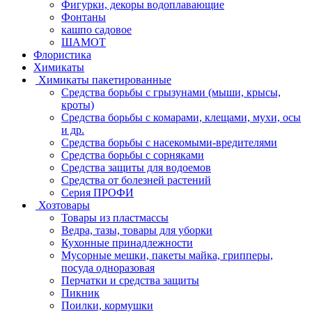
Фигурки, декоры водоплавающие
Фонтаны
кашпо садовое
ШАМОТ
Флористика
Химикаты
Химикаты пакетированные
Средства борьбы с грызунами (мыши, крысы,
кроты)
Средства борьбы с комарами, клещами, мухи, осы
и др.
Средства борьбы с насекомыми-вредителями
Средства борьбы с сорняками
Средства защиты для водоемов
Средства от болезней растений
Серия ПРОФИ
Хозтовары
Товары из пластмассы
Ведра, тазы, товары для уборки
Кухонные принадлежности
Мусорные мешки, пакеты майка, грипперы,
посуда одноразовая
Перчатки и средства защиты
Пикник
Поилки, кормушки