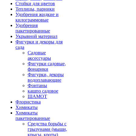
Стойки для цветов
Теплицы, парники
Удобрения жидкие и
килограммовые
Удобрения
пакетированные
Укрывной материал
Фигурки и декоры для
сада
Садовые
аксессуары
Фигурки садовые,
фонарики
Фигурки, декоры
водоплавающие
Фонтаны
кашпо садовое
ШАМОТ
Флористика
Химикаты
Химикаты
пакетированные
Средства борьбы с
грызунами (мыши,
крысы, кроты)