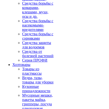
Средства борьбы с
комарами,
клещами, мухи,
осы и др.
Средства борьбы с
насекомыми-
вредителями
Средства борьбы с
сорняками
Средства защиты
для водоемов
Средства от
болезней растений
Серия ПРОФИ
Хозтовары
Товары из
пластмассы
Ведра, тазы,
товары для уборки
Кухонные
принадлежности
Мусорные мешки,
пакеты майка,
грипперы, посуда
одноразовая