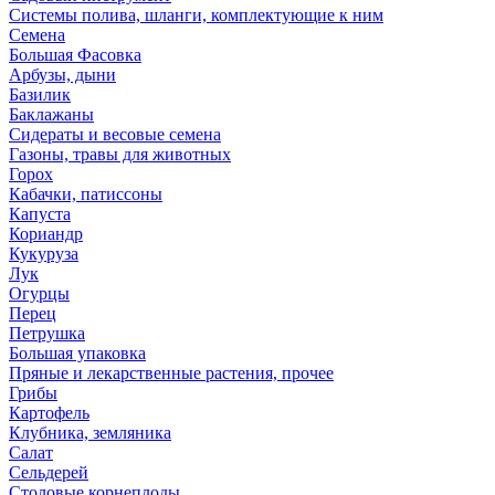
Системы полива, шланги, комплектующие к ним
Семена
Большая Фасовка
Арбузы, дыни
Базилик
Баклажаны
Сидераты и весовые семена
Газоны, травы для животных
Горох
Кабачки, патиссоны
Капуста
Кориандр
Кукуруза
Лук
Огурцы
Перец
Петрушка
Большая упаковка
Пряные и лекарственные растения, прочее
Грибы
Картофель
Клубника, земляника
Салат
Сельдерей
Столовые корнеплоды