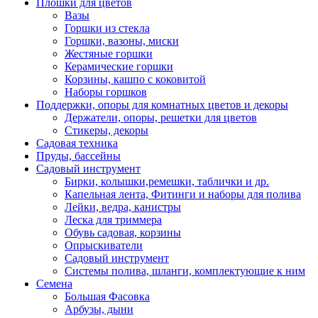
Плошки для цветов
Вазы
Горшки из стекла
Горшки, вазоны, миски
Жестяные горшки
Керамические горшки
Корзины, кашпо с коковитой
Наборы горшков
Поддержки, опоры для комнатных цветов и декоры
Держатели, опоры, решетки для цветов
Стикеры, декоры
Садовая техника
Пруды, бассейны
Садовый инструмент
Бирки, колышки,ремешки, таблички и др.
Капельная лента, Фитинги и наборы для полива
Лейки, ведра, канистры
Леска для триммера
Обувь садовая, корзины
Опрыскиватели
Садовый инструмент
Системы полива, шланги, комплектующие к ним
Семена
Большая Фасовка
Арбузы, дыни