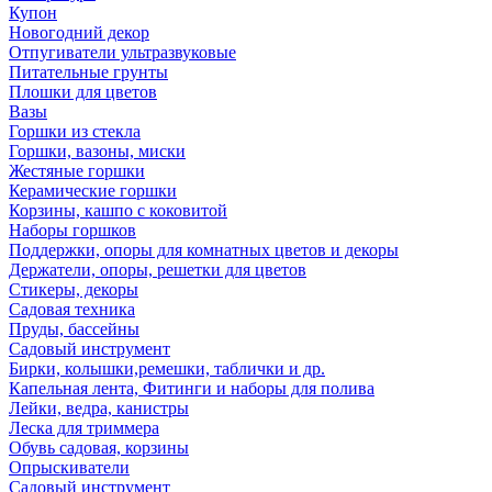
Купон
Новогодний декор
Отпугиватели ультразвуковые
Питательные грунты
Плошки для цветов
Вазы
Горшки из стекла
Горшки, вазоны, миски
Жестяные горшки
Керамические горшки
Корзины, кашпо с коковитой
Наборы горшков
Поддержки, опоры для комнатных цветов и декоры
Держатели, опоры, решетки для цветов
Стикеры, декоры
Садовая техника
Пруды, бассейны
Садовый инструмент
Бирки, колышки,ремешки, таблички и др.
Капельная лента, Фитинги и наборы для полива
Лейки, ведра, канистры
Леска для триммера
Обувь садовая, корзины
Опрыскиватели
Садовый инструмент