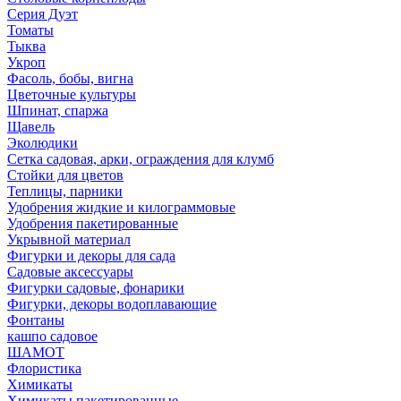
Серия Дуэт
Томаты
Тыква
Укроп
Фасоль, бобы, вигна
Цветочные культуры
Шпинат, спаржа
Щавель
Эколюдики
Сетка садовая, арки, ограждения для клумб
Стойки для цветов
Теплицы, парники
Удобрения жидкие и килограммовые
Удобрения пакетированные
Укрывной материал
Фигурки и декоры для сада
Садовые аксессуары
Фигурки садовые, фонарики
Фигурки, декоры водоплавающие
Фонтаны
кашпо садовое
ШАМОТ
Флористика
Химикаты
Химикаты пакетированные