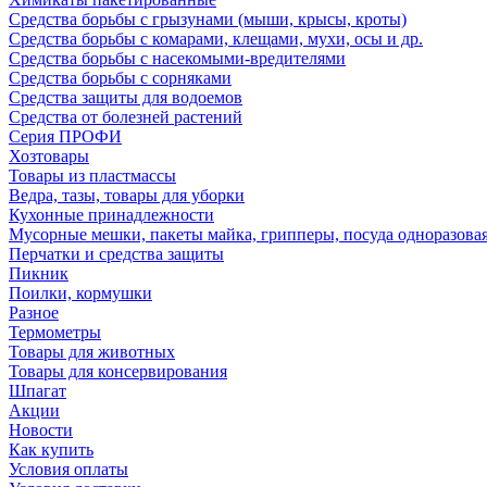
Средства борьбы с грызунами (мыши, крысы, кроты)
Средства борьбы с комарами, клещами, мухи, осы и др.
Средства борьбы с насекомыми-вредителями
Средства борьбы с сорняками
Средства защиты для водоемов
Средства от болезней растений
Серия ПРОФИ
Хозтовары
Товары из пластмассы
Ведра, тазы, товары для уборки
Кухонные принадлежности
Мусорные мешки, пакеты майка, грипперы, посуда одноразова
Перчатки и средства защиты
Пикник
Поилки, кормушки
Разное
Термометры
Товары для животных
Товары для консервирования
Шпагат
Акции
Новости
Как купить
Условия оплаты