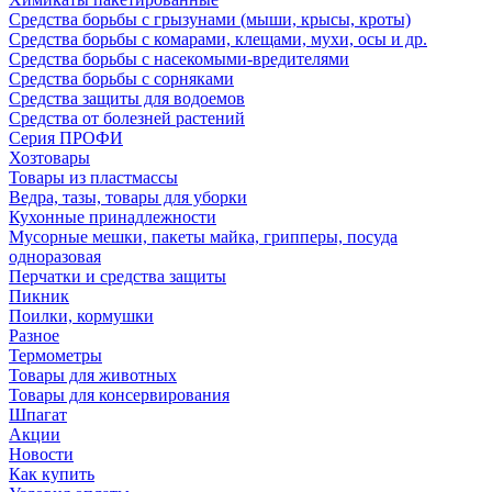
Средства борьбы с грызунами (мыши, крысы, кроты)
Средства борьбы с комарами, клещами, мухи, осы и др.
Средства борьбы с насекомыми-вредителями
Средства борьбы с сорняками
Средства защиты для водоемов
Средства от болезней растений
Серия ПРОФИ
Хозтовары
Товары из пластмассы
Ведра, тазы, товары для уборки
Кухонные принадлежности
Мусорные мешки, пакеты майка, грипперы, посуда
одноразовая
Перчатки и средства защиты
Пикник
Поилки, кормушки
Разное
Термометры
Товары для животных
Товары для консервирования
Шпагат
Акции
Новости
Как купить