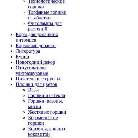
Технологические
горшки
Торфяные горшки
и таблетки
Фитолампы для
растений
Корм для домашних
питомцев
Кормовые добавки
Литература
Купон
Новогодний декор
Отпугиватели
ультразвуковые
Питательные грунты
Плошки для цветов
Вазы
Горшки из стекла
Горшки, вазоны,
миски
Жестяные горшки
Керамические
горшки
Корзины, кашпо с
коковитой