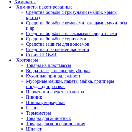
Химикаты
Химикаты пакетированные
Средства борьбы с грызунами (мыши, крысы,
кроты)
Средства борьбы с комарами, клещами, мухи, осы
и др.
Средства борьбы с насекомыми-вредителями
Средства борьбы с сорняками
Средства защиты для водоемов
Средства от болезней растений
Серия ПРОФИ
Хозтовары
Товары из пластмассы
Ведра, тазы, товары для уборки
Кухонные принадлежности
Мусорные мешки, пакеты майка, грипперы,
посуда одноразовая
Перчатки и средства защиты
Пикник
Поилки, кормушки
Разное
Термометры
Товары для животных
Товары для консервирования
Шпагат