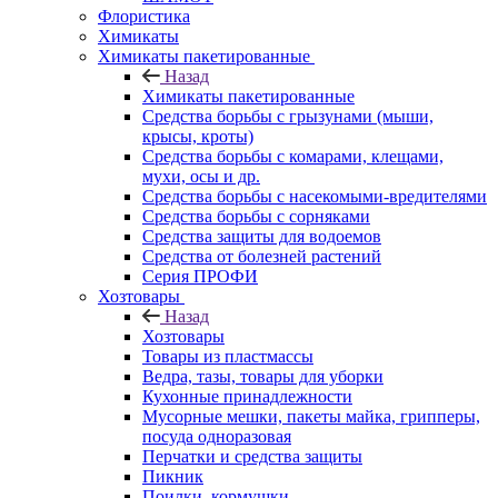
Флористика
Химикаты
Химикаты пакетированные
Назад
Химикаты пакетированные
Средства борьбы с грызунами (мыши,
крысы, кроты)
Средства борьбы с комарами, клещами,
мухи, осы и др.
Средства борьбы с насекомыми-вредителями
Средства борьбы с сорняками
Средства защиты для водоемов
Средства от болезней растений
Серия ПРОФИ
Хозтовары
Назад
Хозтовары
Товары из пластмассы
Ведра, тазы, товары для уборки
Кухонные принадлежности
Мусорные мешки, пакеты майка, грипперы,
посуда одноразовая
Перчатки и средства защиты
Пикник
Поилки, кормушки