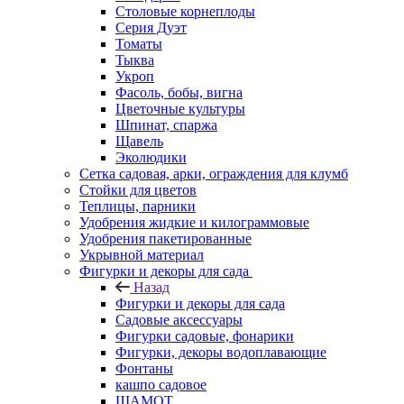
Столовые корнеплоды
Серия Дуэт
Томаты
Тыква
Укроп
Фасоль, бобы, вигна
Цветочные культуры
Шпинат, спаржа
Щавель
Эколюдики
Сетка садовая, арки, ограждения для клумб
Стойки для цветов
Теплицы, парники
Удобрения жидкие и килограммовые
Удобрения пакетированные
Укрывной материал
Фигурки и декоры для сада
Назад
Фигурки и декоры для сада
Садовые аксессуары
Фигурки садовые, фонарики
Фигурки, декоры водоплавающие
Фонтаны
кашпо садовое
ШАМОТ