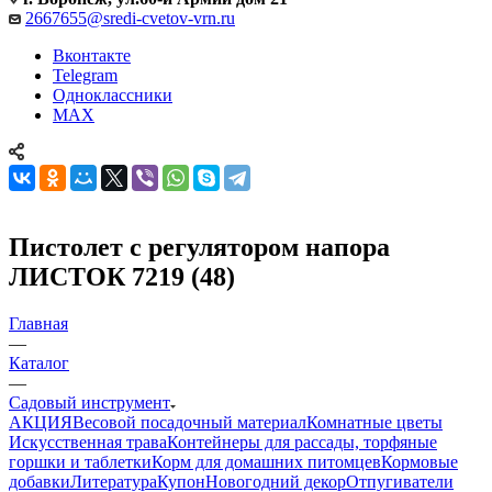
2667655@sredi-cvetov-vrn.ru
Вконтакте
Telegram
Одноклассники
MAX
Пистолет с регулятором напора
ЛИСТОК 7219 (48)
Главная
—
Каталог
—
Садовый инструмент
АКЦИЯ
Весовой посадочный материал
Комнатные цветы
Искусственная трава
Контейнеры для рассады, торфяные
горшки и таблетки
Корм для домашних питомцев
Кормовые
добавки
Литература
Купон
Новогодний декор
Отпугиватели