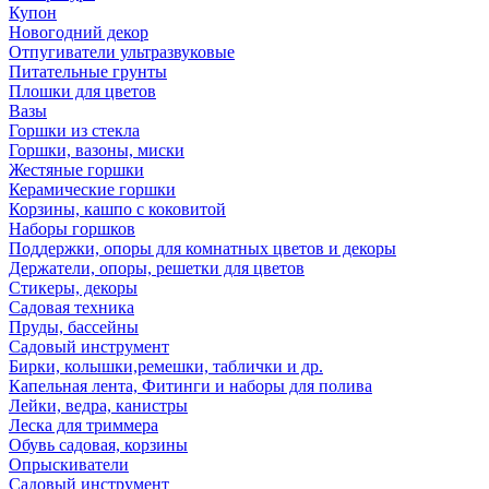
Купон
Новогодний декор
Отпугиватели ультразвуковые
Питательные грунты
Плошки для цветов
Вазы
Горшки из стекла
Горшки, вазоны, миски
Жестяные горшки
Керамические горшки
Корзины, кашпо с коковитой
Наборы горшков
Поддержки, опоры для комнатных цветов и декоры
Держатели, опоры, решетки для цветов
Стикеры, декоры
Садовая техника
Пруды, бассейны
Садовый инструмент
Бирки, колышки,ремешки, таблички и др.
Капельная лента, Фитинги и наборы для полива
Лейки, ведра, канистры
Леска для триммера
Обувь садовая, корзины
Опрыскиватели
Садовый инструмент