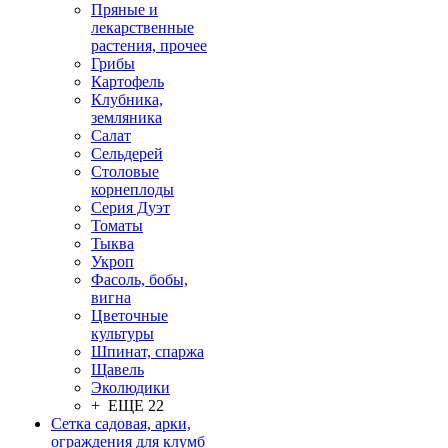
Пряные и
лекарственные
растения, прочее
Грибы
Картофель
Клубника,
земляника
Салат
Сельдерей
Столовые
корнеплоды
Серия Дуэт
Томаты
Тыква
Укроп
Фасоль, бобы,
вигна
Цветочные
культуры
Шпинат, спаржа
Щавель
Эколюдики
+ ЕЩЕ 22
Сетка садовая, арки,
ограждения для клумб