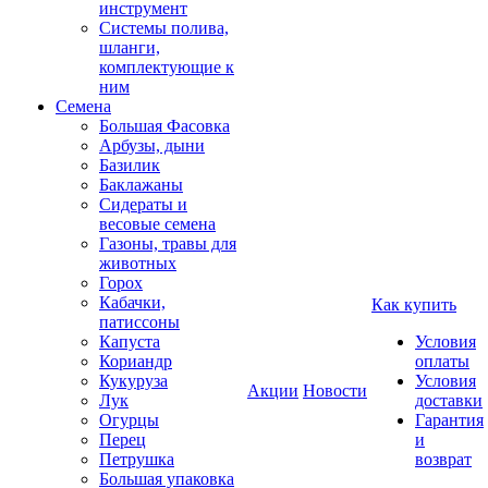
инструмент
Системы полива,
шланги,
комплектующие к
ним
Семена
Большая Фасовка
Арбузы, дыни
Базилик
Баклажаны
Сидераты и
весовые семена
Газоны, травы для
животных
Горох
Кабачки,
Как купить
патиссоны
Капуста
Условия
Кориандр
оплаты
Кукуруза
Условия
Акции
Новости
Лук
доставки
Огурцы
Гарантия
Перец
и
Петрушка
возврат
Большая упаковка