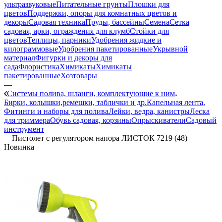
ультразвуковые
Питательные грунты
Плошки для
цветов
Поддержки, опоры для комнатных цветов и
декоры
Садовая техника
Пруды, бассейны
Семена
Сетка
садовая, арки, ограждения для клумб
Стойки для
цветов
Теплицы, парники
Удобрения жидкие и
килограммовые
Удобрения пакетированные
Укрывной
материал
Фигурки и декоры для
сада
Флористика
Химикаты
Химикаты
пакетированные
Хозтовары
—
Системы полива, шланги, комплектующие к ним
Бирки, колышки,ремешки, таблички и др.
Капельная лента,
Фитинги и наборы для полива
Лейки, ведра, канистры
Леска
для триммера
Обувь садовая, корзины
Опрыскиватели
Садовый
инструмент
—
Пистолет с регулятором напора ЛИСТОК 7219 (48)
Новинка