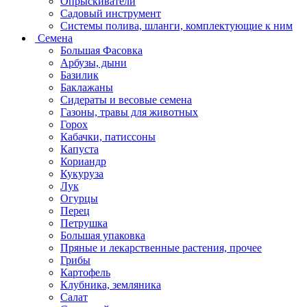
Опрыскиватели
Садовый инструмент
Системы полива, шланги, комплектующие к ним
Семена
Большая Фасовка
Арбузы, дыни
Базилик
Баклажаны
Сидераты и весовые семена
Газоны, травы для животных
Горох
Кабачки, патиссоны
Капуста
Кориандр
Кукуруза
Лук
Огурцы
Перец
Петрушка
Большая упаковка
Пряные и лекарственные растения, прочее
Грибы
Картофель
Клубника, земляника
Салат