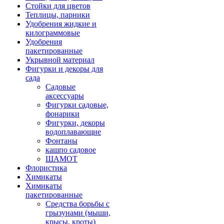
Стойки для цветов
Теплицы, парники
Удобрения жидкие и
килограммовые
Удобрения
пакетированные
Укрывной материал
Фигурки и декоры для
сада
Садовые
аксессуары
Фигурки садовые,
фонарики
Фигурки, декоры
водоплавающие
Фонтаны
кашпо садовое
ШАМОТ
Флористика
Химикаты
Химикаты
пакетированные
Средства борьбы с
грызунами (мыши,
крысы, кроты)