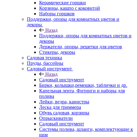
Керамические горшки
Корзины, кашпо с коковитой
Наборы горшков
Поддержки, опоры для комнатных цветов и
декоры
Назад
Поддержки, опоры для комнатных цветов и
декоры
Держатели, опоры, решетки для цветов
Стикеры, декоры
Садовая техника
Пруды, бассейны
Садовый инструмент
Назад
Садовый инструмент
Бирки, колышки,ремешки, таблички и др.
Капельная лента, Фитинги и наборы для
полива
Лейки, ведра, канистры
Леска для триммера
Обувь садовая, корзины
Опрыскиватели
Садовый инструмент
Системы полива, шланги, комплектующие к
ним