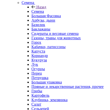
Семена
Назад
Семена
Большая Фасовка
Арбузы, дыни
Базилик
Баклажаны
Сидераты и весовые семена
Газоны, травы для животных
Горох
Кабачки, патиссоны
Капуста
Кориандр
Кукуруза
Лук
Огурцы
Перец
Петрушка
Большая упаковка
Пряные и лекарственные растения, прочее
Грибы
Картофель
Клубника, земляника
Салат
Сельдерей