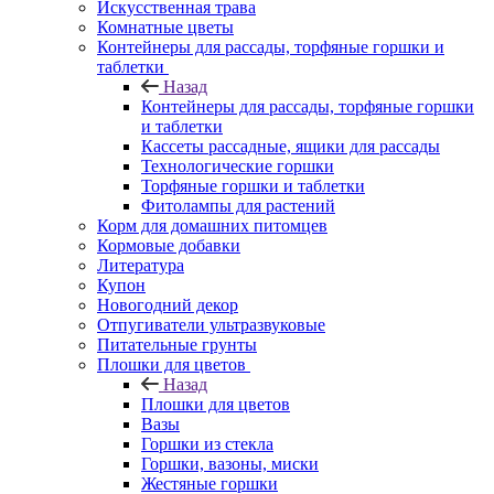
Искусственная трава
Комнатные цветы
Контейнеры для рассады, торфяные горшки и
таблетки
Назад
Контейнеры для рассады, торфяные горшки
и таблетки
Кассеты рассадные, ящики для рассады
Технологические горшки
Торфяные горшки и таблетки
Фитолампы для растений
Корм для домашних питомцев
Кормовые добавки
Литература
Купон
Новогодний декор
Отпугиватели ультразвуковые
Питательные грунты
Плошки для цветов
Назад
Плошки для цветов
Вазы
Горшки из стекла
Горшки, вазоны, миски
Жестяные горшки