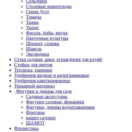
Сельдерей
Столовые корнеплоды
Серия Дуэт
Томаты
Тыква
Укроп
Фасоль, бобы, вигна
Цветочные культуры
Шпинат, спаржа
Щавель
Эколюдики
Сетка садовая, арки, ограждения для клумб
Стойки для цветов
Теплицы, парники
Удобрения жидкие и килограммовые
Удобрения пакетированные
Укрывной материал
Фигурки и декоры для сада
Садовые аксессуары
Фигурки садовые, фонарики
Фигурки, декоры водоплавающие
Фонтаны
кашпо садовое
ШАМОТ
Флористика