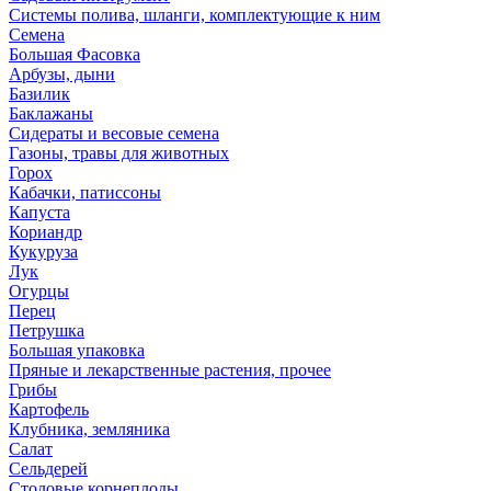
Системы полива, шланги, комплектующие к ним
Семена
Большая Фасовка
Арбузы, дыни
Базилик
Баклажаны
Сидераты и весовые семена
Газоны, травы для животных
Горох
Кабачки, патиссоны
Капуста
Кориандр
Кукуруза
Лук
Огурцы
Перец
Петрушка
Большая упаковка
Пряные и лекарственные растения, прочее
Грибы
Картофель
Клубника, земляника
Салат
Сельдерей
Столовые корнеплоды