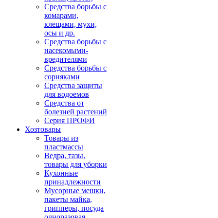
Средства борьбы с
комарами,
клещами, мухи,
осы и др.
Средства борьбы с
насекомыми-
вредителями
Средства борьбы с
сорняками
Средства защиты
для водоемов
Средства от
болезней растений
Серия ПРОФИ
Хозтовары
Товары из
пластмассы
Ведра, тазы,
товары для уборки
Кухонные
принадлежности
Мусорные мешки,
пакеты майка,
грипперы, посуда
одноразовая