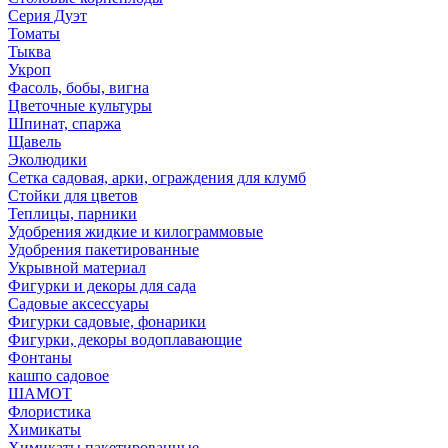
Серия Дуэт
Томаты
Тыква
Укроп
Фасоль, бобы, вигна
Цветочные культуры
Шпинат, спаржа
Щавель
Эколюдики
Сетка садовая, арки, ограждения для клумб
Стойки для цветов
Теплицы, парники
Удобрения жидкие и килограммовые
Удобрения пакетированные
Укрывной материал
Фигурки и декоры для сада
Садовые аксессуары
Фигурки садовые, фонарики
Фигурки, декоры водоплавающие
Фонтаны
кашпо садовое
ШАМОТ
Флористика
Химикаты
Химикаты пакетированные