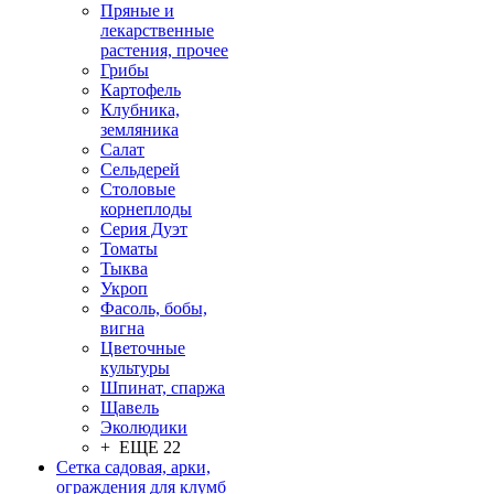
Пряные и
лекарственные
растения, прочее
Грибы
Картофель
Клубника,
земляника
Салат
Сельдерей
Столовые
корнеплоды
Серия Дуэт
Томаты
Тыква
Укроп
Фасоль, бобы,
вигна
Цветочные
культуры
Шпинат, спаржа
Щавель
Эколюдики
+ ЕЩЕ 22
Сетка садовая, арки,
ограждения для клумб