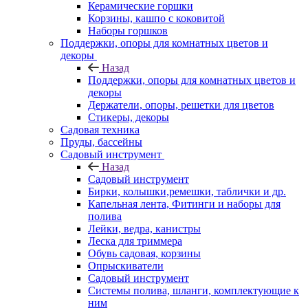
Керамические горшки
Корзины, кашпо с коковитой
Наборы горшков
Поддержки, опоры для комнатных цветов и
декоры
Назад
Поддержки, опоры для комнатных цветов и
декоры
Держатели, опоры, решетки для цветов
Стикеры, декоры
Садовая техника
Пруды, бассейны
Садовый инструмент
Назад
Садовый инструмент
Бирки, колышки,ремешки, таблички и др.
Капельная лента, Фитинги и наборы для
полива
Лейки, ведра, канистры
Леска для триммера
Обувь садовая, корзины
Опрыскиватели
Садовый инструмент
Системы полива, шланги, комплектующие к
ним