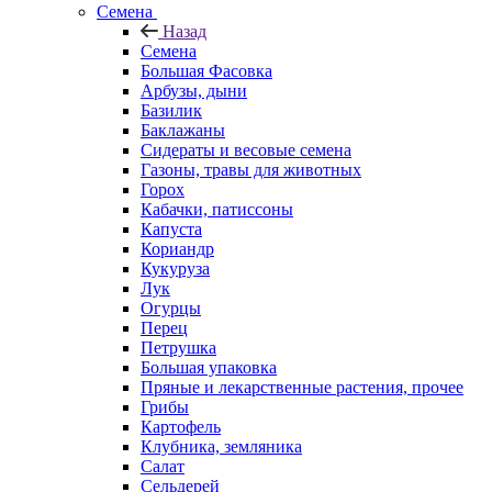
Семена
Назад
Семена
Большая Фасовка
Арбузы, дыни
Базилик
Баклажаны
Сидераты и весовые семена
Газоны, травы для животных
Горох
Кабачки, патиссоны
Капуста
Кориандр
Кукуруза
Лук
Огурцы
Перец
Петрушка
Большая упаковка
Пряные и лекарственные растения, прочее
Грибы
Картофель
Клубника, земляника
Салат
Сельдерей