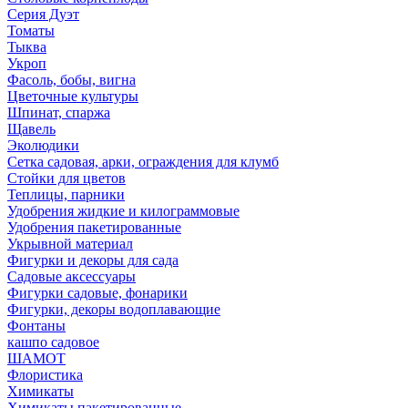
Серия Дуэт
Томаты
Тыква
Укроп
Фасоль, бобы, вигна
Цветочные культуры
Шпинат, спаржа
Щавель
Эколюдики
Сетка садовая, арки, ограждения для клумб
Стойки для цветов
Теплицы, парники
Удобрения жидкие и килограммовые
Удобрения пакетированные
Укрывной материал
Фигурки и декоры для сада
Садовые аксессуары
Фигурки садовые, фонарики
Фигурки, декоры водоплавающие
Фонтаны
кашпо садовое
ШАМОТ
Флористика
Химикаты
Химикаты пакетированные