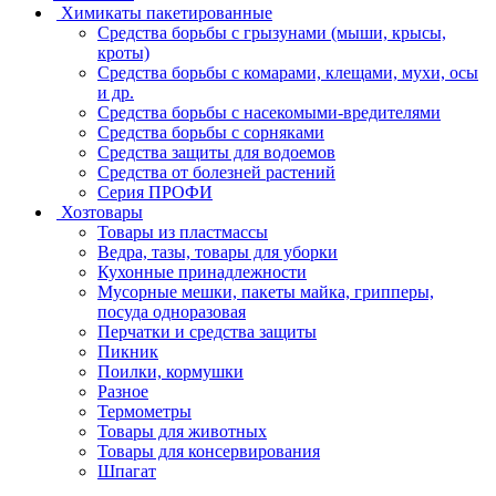
Химикаты пакетированные
Средства борьбы с грызунами (мыши, крысы,
кроты)
Средства борьбы с комарами, клещами, мухи, осы
и др.
Средства борьбы с насекомыми-вредителями
Средства борьбы с сорняками
Средства защиты для водоемов
Средства от болезней растений
Серия ПРОФИ
Хозтовары
Товары из пластмассы
Ведра, тазы, товары для уборки
Кухонные принадлежности
Мусорные мешки, пакеты майка, грипперы,
посуда одноразовая
Перчатки и средства защиты
Пикник
Поилки, кормушки
Разное
Термометры
Товары для животных
Товары для консервирования
Шпагат