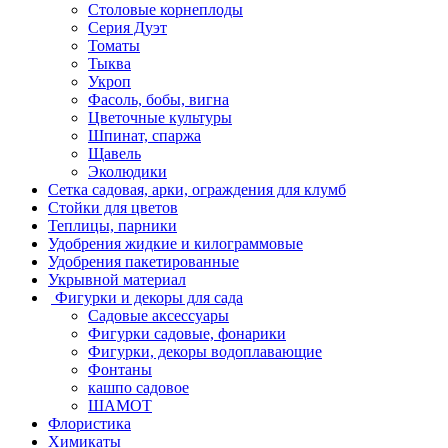
Столовые корнеплоды
Серия Дуэт
Томаты
Тыква
Укроп
Фасоль, бобы, вигна
Цветочные культуры
Шпинат, спаржа
Щавель
Эколюдики
Сетка садовая, арки, ограждения для клумб
Стойки для цветов
Теплицы, парники
Удобрения жидкие и килограммовые
Удобрения пакетированные
Укрывной материал
Фигурки и декоры для сада
Садовые аксессуары
Фигурки садовые, фонарики
Фигурки, декоры водоплавающие
Фонтаны
кашпо садовое
ШАМОТ
Флористика
Химикаты