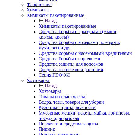
Флористика
Химикаты
Химикаты пакетированные
Назад
Химикаты пакетированные
Средства борьбы с грызунами (мыши,
крысы, кроты)
Средства борьбы с комарами, клещами,
мухи, осы и др.
Средства борьбы с насекомыми-вредителями
Средства борьбы с сорняками
Средства защиты для водоемов
Средства от болезней растений
Серия ПРОФИ
Хозтовары
Назад
Хозтовары
Товары из пластмассы
Ведра, тазы, товары для уборки
Кухонные принадлежности
Мусорные мешки, пакеты майка, грипперы,
посуда одноразовая
Перчатки и средства защиты
Пикник
Поилки, кормушки