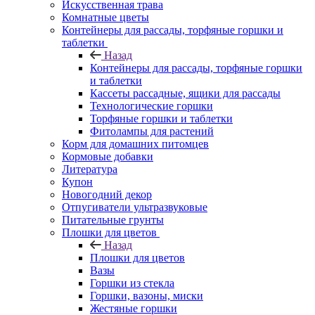
Искусственная трава
Комнатные цветы
Контейнеры для рассады, торфяные горшки и
таблетки
Назад
Контейнеры для рассады, торфяные горшки
и таблетки
Кассеты рассадные, ящики для рассады
Технологические горшки
Торфяные горшки и таблетки
Фитолампы для растений
Корм для домашних питомцев
Кормовые добавки
Литература
Купон
Новогодний декор
Отпугиватели ультразвуковые
Питательные грунты
Плошки для цветов
Назад
Плошки для цветов
Вазы
Горшки из стекла
Горшки, вазоны, миски
Жестяные горшки