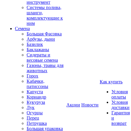
инструмент
Системы полива,
шланги,
комплектующие к
ним
Семена
Большая Фасовка
Арбузы, дыни
Базилик
Баклажаны
Сидераты и
весовые семена
Газоны, травы для
животных
Горох
Кабачки,
Как купить
патиссоны
Капуста
Условия
Кориандр
оплаты
Кукуруза
Условия
Акции
Новости
Лук
доставки
Огурцы
Гарантия
Перец
и
Петрушка
возврат
Большая упаковка