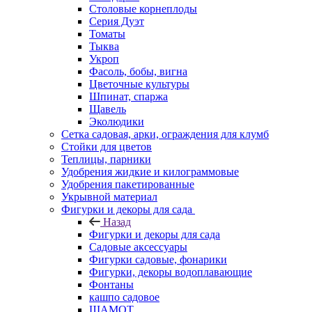
Столовые корнеплоды
Серия Дуэт
Томаты
Тыква
Укроп
Фасоль, бобы, вигна
Цветочные культуры
Шпинат, спаржа
Щавель
Эколюдики
Сетка садовая, арки, ограждения для клумб
Стойки для цветов
Теплицы, парники
Удобрения жидкие и килограммовые
Удобрения пакетированные
Укрывной материал
Фигурки и декоры для сада
Назад
Фигурки и декоры для сада
Садовые аксессуары
Фигурки садовые, фонарики
Фигурки, декоры водоплавающие
Фонтаны
кашпо садовое
ШАМОТ