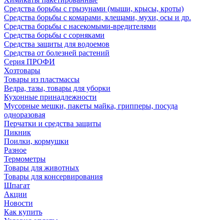
Средства борьбы с грызунами (мыши, крысы, кроты)
Средства борьбы с комарами, клещами, мухи, осы и др.
Средства борьбы с насекомыми-вредителями
Средства борьбы с сорняками
Средства защиты для водоемов
Средства от болезней растений
Серия ПРОФИ
Хозтовары
Товары из пластмассы
Ведра, тазы, товары для уборки
Кухонные принадлежности
Мусорные мешки, пакеты майка, грипперы, посуда
одноразовая
Перчатки и средства защиты
Пикник
Поилки, кормушки
Разное
Термометры
Товары для животных
Товары для консервирования
Шпагат
Акции
Новости
Как купить