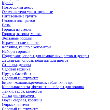
Купон
Новогодний декор
Отпугиватели ультразвуковые
Питательные грунты
Плошки для цветов
Вазы
Горшки из стекла
Горшки, вазоны, миски
Жестяные горшки
Керамические горшки
Корзины, кашпо с коковитой
Наборы горшков
Поддержки, опоры для комнатных цветов и декоры
Держатели, опоры, решетки для цветов
Стикеры, декоры
Садовая техника
Пруды, бассейны
Садовый инструмент
Бирки, колышки,ремешки, таблички и др.
Капельная лента, Фитинги и наборы для полива
Лейки, ведра, канистры
Леска для триммера
Обувь садовая, корзины
Опрыскиватели
Садовый инструмент