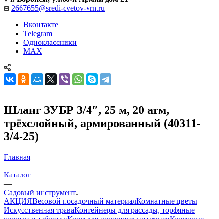
2667655@sredi-cvetov-vrn.ru
Вконтакте
Telegram
Одноклассники
MAX
Шланг ЗУБР 3/4″, 25 м, 20 атм,
трёхслойный, армированный (40311-
3/4-25)
Главная
—
Каталог
—
Садовый инструмент
АКЦИЯ
Весовой посадочный материал
Комнатные цветы
Искусственная трава
Контейнеры для рассады, торфяные
горшки и таблетки
Корм для домашних питомцев
Кормовые