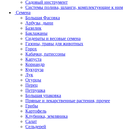
Садовый инструмент
Системы полива, шланги, комплектующие к ним
Семена
Большая Фасовка
Арбузы, дыни
Базилик
Баклажаны
Сидераты и весовые семена
Газоны, травы для животных
Горох
Кабачки, патиссоны
Капуста
Кориандр
Кукуруза
Лук
Огурцы
Перец
Петрушка
Большая упаковка
Пряные и лекарственные растения, прочее
Грибы
Картофель
Клубника, земляника
Салат
Сельдерей