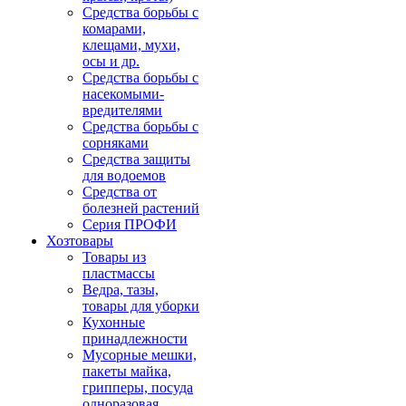
Средства борьбы с
комарами,
клещами, мухи,
осы и др.
Средства борьбы с
насекомыми-
вредителями
Средства борьбы с
сорняками
Средства защиты
для водоемов
Средства от
болезней растений
Серия ПРОФИ
Хозтовары
Товары из
пластмассы
Ведра, тазы,
товары для уборки
Кухонные
принадлежности
Мусорные мешки,
пакеты майка,
грипперы, посуда
одноразовая