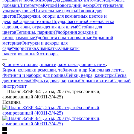
добавки
Литература
Купон
Новогодний декор
Отпугиватели
ультразвуковые
Питательные грунты
Плошки для
цветов
Поддержки, опоры для комнатных цветов и
декоры
Садовая техника
Пруды, бассейны
Семена
Сетка
садовая, арки, ограждения для клумб
Стойки для
цветов
Теплицы, парники
Удобрения жидкие и
килограммовые
Удобрения пакетированные
Укрывной
материал
Фигурки и декоры для
сада
Флористика
Химикаты
Химикаты
пакетированные
Хозтовары
—
Системы полива, шланги, комплектующие к ним
Бирки, колышки,ремешки, таблички и др.
Капельная лента,
Фитинги и наборы для полива
Лейки, ведра, канистры
Леска
для триммера
Обувь садовая, корзины
Опрыскиватели
Садовый
инструмент
—
Шланг ЗУБР 3/4″, 25 м, 20 атм, трёхслойный,
армированный (40311-3/4-25)
Новинка