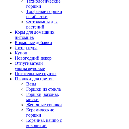
Технологические
горшки
Торфяные горшки
и таблетки
Фитолампы для
растений
Корм для домашних
питомцев
Кормовые добавки
Литература
Купон
Новогодний декор
Отпугиватели
ультразвуковые
Питательные грунты
Плошки для цветов
Вазы
Горшки из стекла
Горшки, вазоны,
миски
Жестяные горшки
Керамические
горшки
Корзины, кашпо с
коковитой