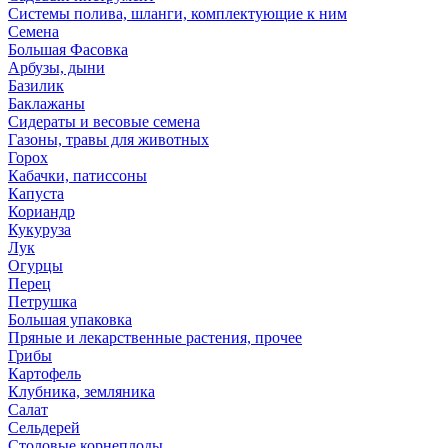
Системы полива, шланги, комплектующие к ним
Семена
Большая Фасовка
Арбузы, дыни
Базилик
Баклажаны
Сидераты и весовые семена
Газоны, травы для животных
Горох
Кабачки, патиссоны
Капуста
Кориандр
Кукуруза
Лук
Огурцы
Перец
Петрушка
Большая упаковка
Пряные и лекарственные растения, прочее
Грибы
Картофель
Клубника, земляника
Салат
Сельдерей
Столовые корнеплоды