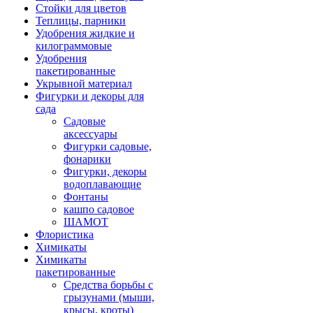
Стойки для цветов
Теплицы, парники
Удобрения жидкие и
килограммовые
Удобрения
пакетированные
Укрывной материал
Фигурки и декоры для
сада
Садовые
аксессуары
Фигурки садовые,
фонарики
Фигурки, декоры
водоплавающие
Фонтаны
кашпо садовое
ШАМОТ
Флористика
Химикаты
Химикаты
пакетированные
Средства борьбы с
грызунами (мыши,
крысы, кроты)