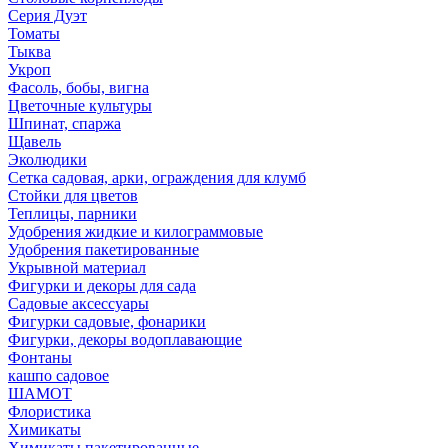
Серия Дуэт
Томаты
Тыква
Укроп
Фасоль, бобы, вигна
Цветочные культуры
Шпинат, спаржа
Щавель
Эколюдики
Сетка садовая, арки, ограждения для клумб
Стойки для цветов
Теплицы, парники
Удобрения жидкие и килограммовые
Удобрения пакетированные
Укрывной материал
Фигурки и декоры для сада
Садовые аксессуары
Фигурки садовые, фонарики
Фигурки, декоры водоплавающие
Фонтаны
кашпо садовое
ШАМОТ
Флористика
Химикаты
Химикаты пакетированные