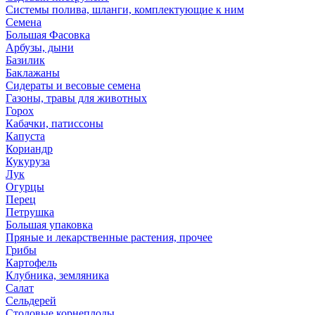
Системы полива, шланги, комплектующие к ним
Семена
Большая Фасовка
Арбузы, дыни
Базилик
Баклажаны
Сидераты и весовые семена
Газоны, травы для животных
Горох
Кабачки, патиссоны
Капуста
Кориандр
Кукуруза
Лук
Огурцы
Перец
Петрушка
Большая упаковка
Пряные и лекарственные растения, прочее
Грибы
Картофель
Клубника, земляника
Салат
Сельдерей
Столовые корнеплоды