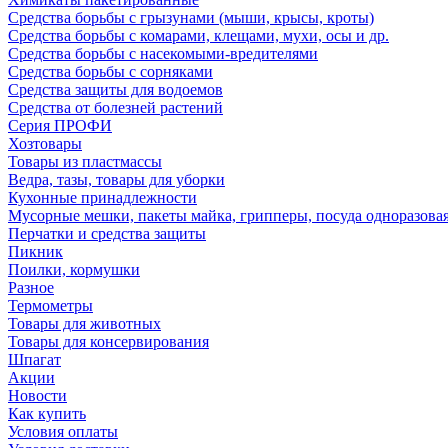
Средства борьбы с грызунами (мыши, крысы, кроты)
Средства борьбы с комарами, клещами, мухи, осы и др.
Средства борьбы с насекомыми-вредителями
Средства борьбы с сорняками
Средства защиты для водоемов
Средства от болезней растений
Серия ПРОФИ
Хозтовары
Товары из пластмассы
Ведра, тазы, товары для уборки
Кухонные принадлежности
Мусорные мешки, пакеты майка, грипперы, посуда одноразова
Перчатки и средства защиты
Пикник
Поилки, кормушки
Разное
Термометры
Товары для животных
Товары для консервирования
Шпагат
Акции
Новости
Как купить
Условия оплаты