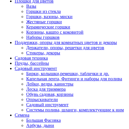
Плошки для цветов
Вазы
Горшки из стекла
Горшки, вазоны, миски
Жестяные горшки
Керамические горшки
Корзины, кашпо с коковитой
Наборы горшков
Поддержки, опоры для комнатных цветов и декоры
Держатели, опоры, решетки для цветов
Стикеры, декоры
Садовая техника
Пруды, бассейны
Садовый инструмент
Бирки, колышки,ремешки, таблички и др.
Капельная лента, Фитинги и наборы для полива
Лейки, ведра, канистры
Леска для триммера
Обувь садовая, корзины
Опрыскиватели
Садовый инструмент
Системы полива, шланги, комплектующие к ним
Семена
Большая Фасовка
Арбузы, дыни