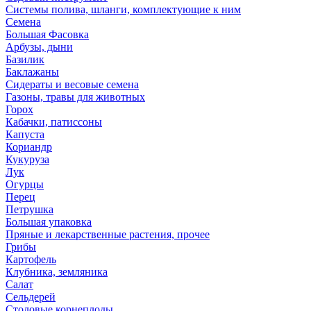
Системы полива, шланги, комплектующие к ним
Семена
Большая Фасовка
Арбузы, дыни
Базилик
Баклажаны
Сидераты и весовые семена
Газоны, травы для животных
Горох
Кабачки, патиссоны
Капуста
Кориандр
Кукуруза
Лук
Огурцы
Перец
Петрушка
Большая упаковка
Пряные и лекарственные растения, прочее
Грибы
Картофель
Клубника, земляника
Салат
Сельдерей
Столовые корнеплоды