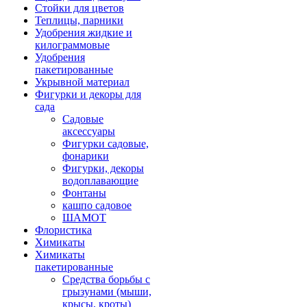
Стойки для цветов
Теплицы, парники
Удобрения жидкие и
килограммовые
Удобрения
пакетированные
Укрывной материал
Фигурки и декоры для
сада
Садовые
аксессуары
Фигурки садовые,
фонарики
Фигурки, декоры
водоплавающие
Фонтаны
кашпо садовое
ШАМОТ
Флористика
Химикаты
Химикаты
пакетированные
Средства борьбы с
грызунами (мыши,
крысы, кроты)