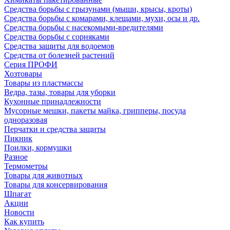
Средства борьбы с грызунами (мыши, крысы, кроты)
Средства борьбы с комарами, клещами, мухи, осы и др.
Средства борьбы с насекомыми-вредителями
Средства борьбы с сорняками
Средства защиты для водоемов
Средства от болезней растений
Серия ПРОФИ
Хозтовары
Товары из пластмассы
Ведра, тазы, товары для уборки
Кухонные принадлежности
Мусорные мешки, пакеты майка, грипперы, посуда
одноразовая
Перчатки и средства защиты
Пикник
Поилки, кормушки
Разное
Термометры
Товары для животных
Товары для консервирования
Шпагат
Акции
Новости
Как купить