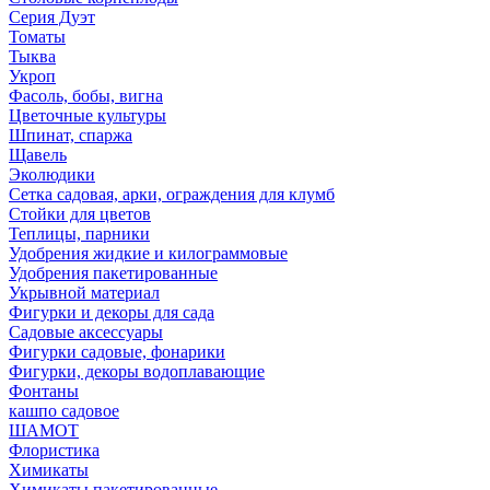
Серия Дуэт
Томаты
Тыква
Укроп
Фасоль, бобы, вигна
Цветочные культуры
Шпинат, спаржа
Щавель
Эколюдики
Сетка садовая, арки, ограждения для клумб
Стойки для цветов
Теплицы, парники
Удобрения жидкие и килограммовые
Удобрения пакетированные
Укрывной материал
Фигурки и декоры для сада
Садовые аксессуары
Фигурки садовые, фонарики
Фигурки, декоры водоплавающие
Фонтаны
кашпо садовое
ШАМОТ
Флористика
Химикаты
Химикаты пакетированные