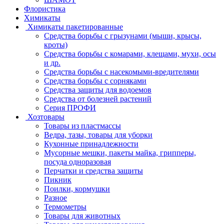
Флористика
Химикаты
Химикаты пакетированные
Средства борьбы с грызунами (мыши, крысы,
кроты)
Средства борьбы с комарами, клещами, мухи, осы
и др.
Средства борьбы с насекомыми-вредителями
Средства борьбы с сорняками
Средства защиты для водоемов
Средства от болезней растений
Серия ПРОФИ
Хозтовары
Товары из пластмассы
Ведра, тазы, товары для уборки
Кухонные принадлежности
Мусорные мешки, пакеты майка, грипперы,
посуда одноразовая
Перчатки и средства защиты
Пикник
Поилки, кормушки
Разное
Термометры
Товары для животных