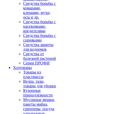
Средства борьбы с
комарами,
клещами, мухи,
осы и др.
Средства борьбы с
насекомыми-
вредителями
Средства борьбы с
сорняками
Средства защиты
для водоемов
Средства от
болезней растений
Серия ПРОФИ
Хозтовары
Товары из
пластмассы
Ведра, тазы,
товары для уборки
Кухонные
принадлежности
Мусорные мешки,
пакеты майка,
грипперы, посуда
одноразовая