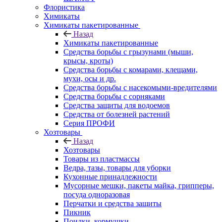
Флористика
Химикаты
Химикаты пакетированные
Назад
Химикаты пакетированные
Средства борьбы с грызунами (мыши,
крысы, кроты)
Средства борьбы с комарами, клещами,
мухи, осы и др.
Средства борьбы с насекомыми-вредителями
Средства борьбы с сорняками
Средства защиты для водоемов
Средства от болезней растений
Серия ПРОФИ
Хозтовары
Назад
Хозтовары
Товары из пластмассы
Ведра, тазы, товары для уборки
Кухонные принадлежности
Мусорные мешки, пакеты майка, грипперы,
посуда одноразовая
Перчатки и средства защиты
Пикник
Поилки, кормушки