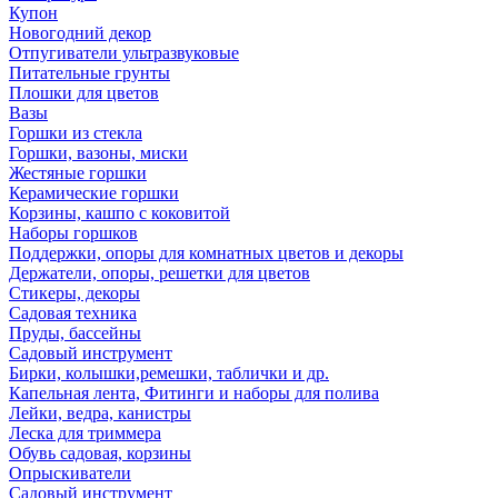
Купон
Новогодний декор
Отпугиватели ультразвуковые
Питательные грунты
Плошки для цветов
Вазы
Горшки из стекла
Горшки, вазоны, миски
Жестяные горшки
Керамические горшки
Корзины, кашпо с коковитой
Наборы горшков
Поддержки, опоры для комнатных цветов и декоры
Держатели, опоры, решетки для цветов
Стикеры, декоры
Садовая техника
Пруды, бассейны
Садовый инструмент
Бирки, колышки,ремешки, таблички и др.
Капельная лента, Фитинги и наборы для полива
Лейки, ведра, канистры
Леска для триммера
Обувь садовая, корзины
Опрыскиватели
Садовый инструмент