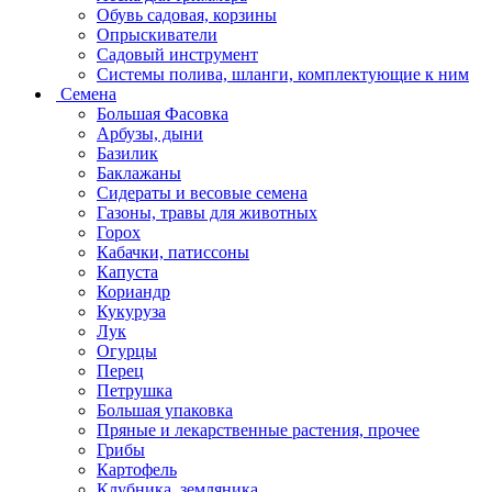
Обувь садовая, корзины
Опрыскиватели
Садовый инструмент
Системы полива, шланги, комплектующие к ним
Семена
Большая Фасовка
Арбузы, дыни
Базилик
Баклажаны
Сидераты и весовые семена
Газоны, травы для животных
Горох
Кабачки, патиссоны
Капуста
Кориандр
Кукуруза
Лук
Огурцы
Перец
Петрушка
Большая упаковка
Пряные и лекарственные растения, прочее
Грибы
Картофель
Клубника, земляника