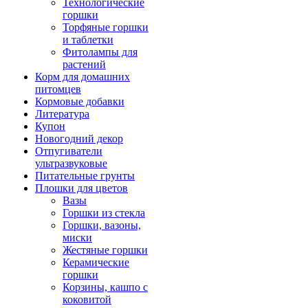
Технологические
горшки
Торфяные горшки
и таблетки
Фитолампы для
растений
Корм для домашних
питомцев
Кормовые добавки
Литература
Купон
Новогодний декор
Отпугиватели
ультразвуковые
Питательные грунты
Плошки для цветов
Вазы
Горшки из стекла
Горшки, вазоны,
миски
Жестяные горшки
Керамические
горшки
Корзины, кашпо с
коковитой