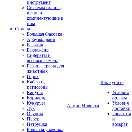
инструмент
Системы полива,
шланги,
комплектующие к
ним
Семена
Большая Фасовка
Арбузы, дыни
Базилик
Баклажаны
Сидераты и
весовые семена
Газоны, травы для
животных
Горох
Кабачки,
Как купить
патиссоны
Капуста
Условия
Кориандр
оплаты
Кукуруза
Условия
Акции
Новости
Лук
доставки
Огурцы
Гарантия
Перец
и
Петрушка
возврат
Большая упаковка