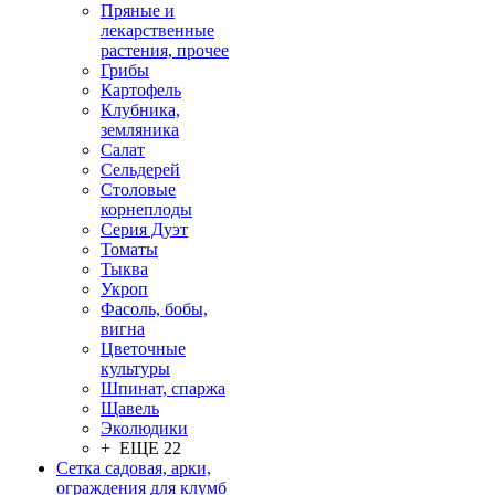
Пряные и
лекарственные
растения, прочее
Грибы
Картофель
Клубника,
земляника
Салат
Сельдерей
Столовые
корнеплоды
Серия Дуэт
Томаты
Тыква
Укроп
Фасоль, бобы,
вигна
Цветочные
культуры
Шпинат, спаржа
Щавель
Эколюдики
+ ЕЩЕ 22
Сетка садовая, арки,
ограждения для клумб