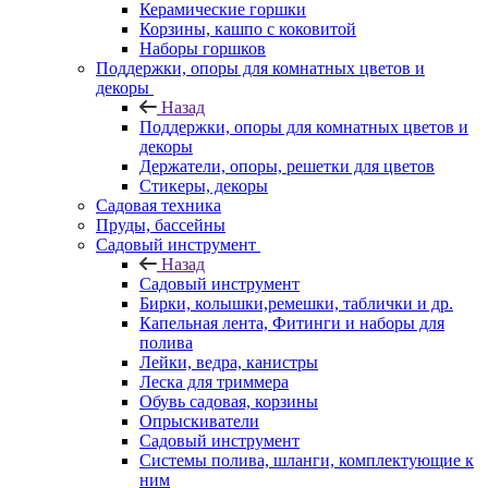
Керамические горшки
Корзины, кашпо с коковитой
Наборы горшков
Поддержки, опоры для комнатных цветов и
декоры
Назад
Поддержки, опоры для комнатных цветов и
декоры
Держатели, опоры, решетки для цветов
Стикеры, декоры
Садовая техника
Пруды, бассейны
Садовый инструмент
Назад
Садовый инструмент
Бирки, колышки,ремешки, таблички и др.
Капельная лента, Фитинги и наборы для
полива
Лейки, ведра, канистры
Леска для триммера
Обувь садовая, корзины
Опрыскиватели
Садовый инструмент
Системы полива, шланги, комплектующие к
ним