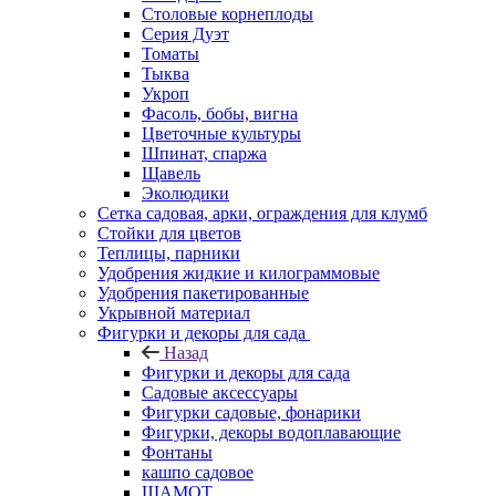
Столовые корнеплоды
Серия Дуэт
Томаты
Тыква
Укроп
Фасоль, бобы, вигна
Цветочные культуры
Шпинат, спаржа
Щавель
Эколюдики
Сетка садовая, арки, ограждения для клумб
Стойки для цветов
Теплицы, парники
Удобрения жидкие и килограммовые
Удобрения пакетированные
Укрывной материал
Фигурки и декоры для сада
Назад
Фигурки и декоры для сада
Садовые аксессуары
Фигурки садовые, фонарики
Фигурки, декоры водоплавающие
Фонтаны
кашпо садовое
ШАМОТ