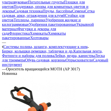
ультразвуковые
Питательные грунты
Плошки для
цветов
Поддержки, опоры для комнатных цветов и
декоры
Садовая техника
Пруды, бассейны
Семена
Сетка
садовая, арки, ограждения для клумб
Стойки для
цветов
Теплицы, парники
Удобрения жидкие и
килограммовые
Удобрения пакетированные
Укрывной
материал
Фигурки и декоры для
сада
Флористика
Химикаты
Химикаты
пакетированные
Хозтовары
—
Системы полива, шланги, комплектующие к ним
Бирки, колышки,ремешки, таблички и др.
Капельная лента,
Фитинги и наборы для полива
Лейки, ведра, канистры
Леска
для триммера
Обувь садовая, корзины
Опрыскиватели
Садовый
инструмент
—
Ороситель вращающийся МОТН (АР 3017)
Новинка