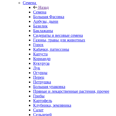
Семена
Назад
Семена
Большая Фасовка
Арбузы, дыни
Базилик
Баклажаны
Сидераты и весовые семена
Газоны, травы для животных
Горох
Кабачки, патиссоны
Капуста
Кориандр
Кукуруза
Лук
Огурцы
Перец
Петрушка
Большая упаковка
Пряные и лекарственные растения, прочее
Грибы
Картофель
Клубника, земляника
Салат
Сельдерей