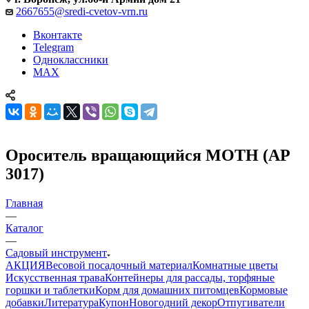
2667655@sredi-cvetov-vrn.ru
Вконтакте
Telegram
Одноклассники
MAX
Ороситель вращающийся МОТН (АР
3017)
Главная
—
Каталог
—
Садовый инструмент
АКЦИЯ
Весовой посадочный материал
Комнатные цветы
Искусственная трава
Контейнеры для рассады, торфяные
горшки и таблетки
Корм для домашних питомцев
Кормовые
добавки
Литература
Купон
Новогодний декор
Отпугиватели