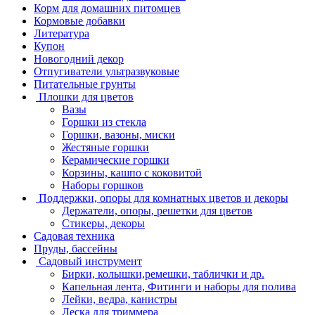
Корм для домашних питомцев
Кормовые добавки
Литература
Купон
Новогодний декор
Отпугиватели ультразвуковые
Питательные грунты
Плошки для цветов
Вазы
Горшки из стекла
Горшки, вазоны, миски
Жестяные горшки
Керамические горшки
Корзины, кашпо с коковитой
Наборы горшков
Поддержки, опоры для комнатных цветов и декоры
Держатели, опоры, решетки для цветов
Стикеры, декоры
Садовая техника
Пруды, бассейны
Садовый инструмент
Бирки, колышки,ремешки, таблички и др.
Капельная лента, Фитинги и наборы для полива
Лейки, ведра, канистры
Леска для триммера