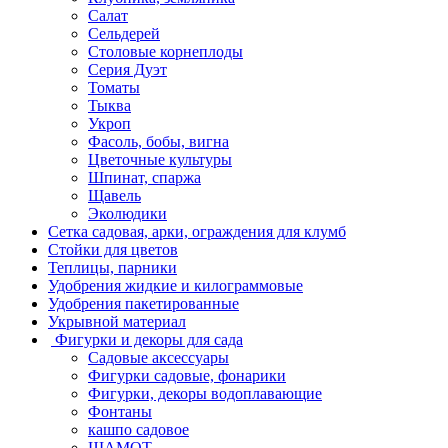
Салат
Сельдерей
Столовые корнеплоды
Серия Дуэт
Томаты
Тыква
Укроп
Фасоль, бобы, вигна
Цветочные культуры
Шпинат, спаржа
Щавель
Эколюдики
Сетка садовая, арки, ограждения для клумб
Стойки для цветов
Теплицы, парники
Удобрения жидкие и килограммовые
Удобрения пакетированные
Укрывной материал
Фигурки и декоры для сада
Садовые аксессуары
Фигурки садовые, фонарики
Фигурки, декоры водоплавающие
Фонтаны
кашпо садовое
ШАМОТ